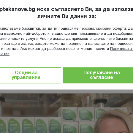
ptekanove.bg иска съгласието Ви, за да използ
личните Ви данни за:
ПОПИТАЙ Ф
използваме бисквитки, за да ти поднасяме персонализирани оферти, да
Търсене
м възможно най-доброто и гладко шопинг преживяване и да подобряв
оянно нашите услуги. Ако не искаш да приемеш опционалните бисквитк
КА
ГРИЖА ЗА МАЙКАТА И ДЕТЕТО
ХРАНИТЕЛНИ ДОБАВКИ
, това ще е жалко, защото може да повлияе на качеството на поднесен
ги при нас. Ако искаш да разбереш повече, молим, прочети
Политиката 
витки
.
тки и саше Нове Фарм - интервю с фармацевтите Екатерина К
Опции за
Получаване на
 Фарм - интервю с фармацевтите Ек
управление
съгласие