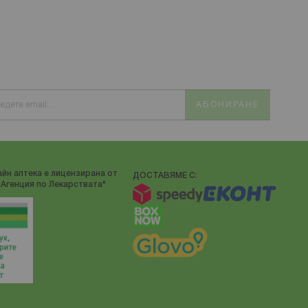
АБОНИРАНЕ
йн аптека е лицензирана от
ДОСТАВЯМЕ С:
Агенция по Лекарствата"