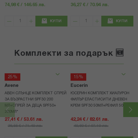
74,98 € / 146.65 лв.
36,27 € / 70.94 лв.
КУПИ
КУПИ
Комплекти за подарък 🆕
25%
15%
Avene
Eucerin
АВЕН СЛЪНЦЕ КОМПЛЕКТ СПРЕЙ
ЮСЕРИН КОМПЛЕКТ ХИАЛУРОН
ЗА ВЪЗРАСТНИ SPF30 200
ФИЛЪР ЕЛАСТИСИТИ ДНЕВЕН
МЛ+СПРЕЙ ЗА ДЕЦА SPF50+
КРЕМ SPF30 50МЛ+РЕФИЛ 50МЛ
200МЛ*
27,41 € / 53.61 лв.
42,24 € / 82.61 лв.
36,55 € / 71.49 лв.
49,69 € / 97.19 лв.