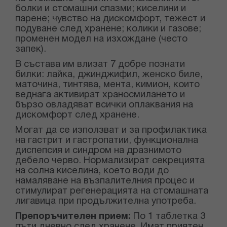
болки и стомашни спазми; киселини и
парене; чувство на дискомфорт, тежест и
подуване след хранене; колики и газове;
променен модел на изхождане (често
запек).
В състава им влизат 7 добре познати
билки: лайка, джинджифил, женско биле,
маточина, тинтява, мента, кимион, които
веднага активират храносмилането и
бързо овладяват всички оплаквания на
дискомфорт след хранене.
Могат да се използват и за профилактика
на гастрит и гастропатии, функционална
диспепсия и синдром на дразнимото
дебело черво. Нормализират секрецията
на солна киселина, което води до
намаляване на възпалителния процес и
стимулират регенерацията на стомашната
лигавица при продължителна употреба.
Препоръчителен прием:
По 1 таблетка 3
пъти дневно след хранене. Имат приятен