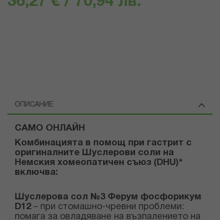
36,27 € / 70,94 лв.
ОПИСАНИЕ
САМО ОНЛАЙН
Комбинацията
в помощ при гастрит
с
оригиналните Шуслерови соли на
Немския хомеопатичен съюз (
DHU)*
включва
:
Шуслерова сол №
3 Ферум фосфорикум
D
12
– при стомашно-чревни проблеми
:
помага за овладяване на възпалението на