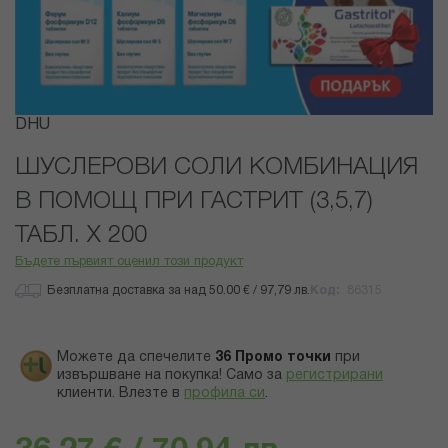
Преминете
DHU
към
началото
ШУСЛЕРОВИ СОЛИ КОМБИНАЦИЯ
на
В ПОМОЩ ПРИ ГАСТРИТ (3,5,7)
галерия
със
ТАБЛ. X 200
снимки
Бъдете първият оценил този продукт
Безплатна доставка за над 50.00 € / 97,79 лв.
Код
86315
Можете да спечелите
36
Промо точки
при
извършване на покупка! Само за
регистрирани
клиенти.
Влезте в
профила си
.