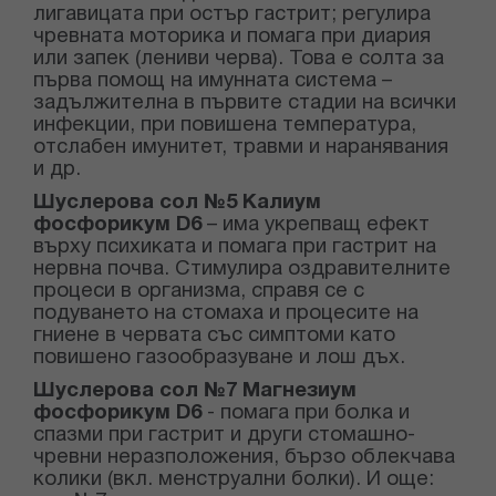
лигавицата при остър гастрит; регулира
чревната моторика и помага при диария
или запек (лениви черва)
. Това е
солта за
първа помощ на имунната система –
задължителна в първите стадии на всички
инфекции, при повишена температура,
отслабен имунитет, травми и наранявания
и др.
Шуслерова сол №5 Калиум
фосфорикум D6
–
има укрепващ ефект
върху психиката и помага при гастрит на
нервна почва. С
тимулира оздравителните
процеси
в организма, справя се с
подуването на стомаха и процесите на
гниене в червата със симптоми като
повишено газообразуване и лош дъх.
Шуслерова сол №
7
Магнезиум
фосфорикум
D6
- помага при болка и
спазми при
гастрит и други
стомашно-
чревни неразположения,
бързо облекчава
колики (вкл. менструални болки).
И още: