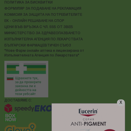
ПОЛИТИКА ЗА БИСКВИТКИ
ФОРМУЛЯР ЗА ПОДАВАНЕ НА РЕКЛАМАЦИЯ
КОМИСИЯ ЗА ЗАЩИТА НА ПОТРЕБИТЕЛИТЕ
ЕК - ОНЛАЙН РЕШАВАНЕ НА СПОР
ЦЕНИ ВЪВ ВРЪЗКА С ЧЛ. 55Б ОТ ЗВЕБ
МИНИСТЕРСТВО ЗА ЗДРАВЕОПАЗВАНЕТО
ИЗПЪЛНИТЕЛНА АГЕНЦИЯ ПО ЛЕКАРСТВАТА
БЪЛГАРСКИ ФАРМАЦЕВТИЧЕН СЪЮЗ
"Нове Фарм онлайн аптека е лицензирана от
Изпълнителната Агенция по Лекарствата"
ДОСТАВЯМЕ С:
X