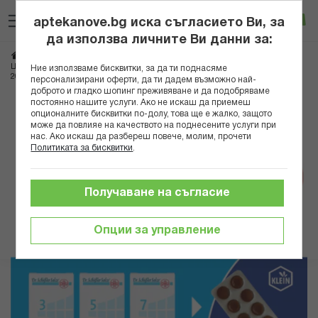
Прескачане
Търсене
Люб
Ко
към
aptekanove.bg иска съгласието Ви, за
съдържанието
Вход
да използва личните Ви данни за:
Начало
Здраве
Храносмилателни проблеми
Нарушено храносмилане
ШУСЛЕРОВИ СОЛИ КОМБИНАЦИЯ В ПОМОЩ ПРИ ГАСТРИТ (3,5,7) ТАБЛ. X
Ние използваме бисквитки, за да ти поднасяме
200
персонализирани оферти, да ти дадем възможно най-
доброто и гладко шопинг преживяване и да подобряваме
постоянно нашите услуги. Ако не искаш да приемеш
Преминете
опционалните бисквитки по-долу, това ще е жалко, защото
към
може да повлияе на качеството на поднесените услуги при
нас. Ако искаш да разбереш повече, молим, прочети
края
Политиката за бисквитки
.
на
галерията
на
Получаване на съгласие
изображенията
Опции за управление