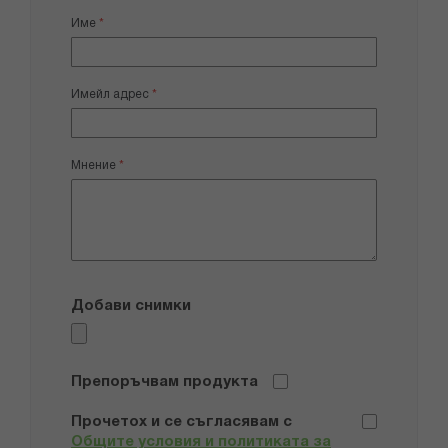
1
2
3
4
5
star
stars
stars
stars
stars
Име
Имейл адрес
Мнение
Добави снимки
Препоръчвам продукта
Прочетох и се съгласявам с
Общите условия и политиката за