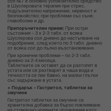
сол №7 е о
сновно успокоително средство
в Шуслеровата терапия при стрес,
подсъзнателно напрежение, нервност и
безпокойство; при проблеми със съня;
главоболие и др.
Препоръчителен прием:
При остри
състояния – 3 х 2-3 табл. от всяка
Шуслерова сол дневно до настъпване на
подобрение, след което по 3 табл. дневно
от всяка сол до пълно възстановяване.
При хронични проблеми – по 2-3 табл.
дневно за 2-4 месеца.
Таблетките се оставят да се разтопят в
устата или се разтварят в чаша вода и
течността се пие бавно, на малки глътки
със задържане в устата.
+ Подарък – Гастритол
,
таблетки за
смучене
Гастритол таблетки за смучене са
хранителна добавка за бързо повлияване
на стомашно-чревните оплаквания като: