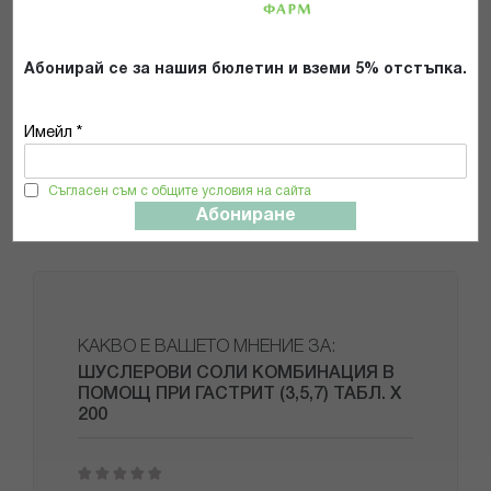
информация прочетете листовката.
*Произведени за първи път през 1873 г. от
DHU
.
Абонирай се за нашия бюлетин и вземи 5% отстъпка.
Имейл *
ВАЖНА ИНФОРМАЦИЯ
Съгласен съм с общите условия на сайта
СВЪРЗАНИ СТАТИИ
Абониране
КАКВО Е ВАШЕТО МНЕНИЕ ЗА:
ШУСЛЕРОВИ СОЛИ КОМБИНАЦИЯ В
ПОМОЩ ПРИ ГАСТРИТ (3,5,7) ТАБЛ. X
200