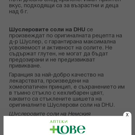
вкус, подходящи са за възрастни и деца
над 6 г.
Шуслеровите соли
на
DHU
се
произвеждат по оригиналната рецепта на
д-р Шуслер, с гарантирана максимална
усвояемост и активност на солите. Не
съдържат глутен, н
е могат да бъдат
предозирани и не предизвикват
привикване.
Гаранция за
най-добро
качество на
лекарствата, произведени на
хомеопатичен принцип, е съхранението им
в тъмно стъкло с кехлибарен цвят,
каквито са стъклените шишета на
оригиналните Шуслерови соли на DHU.
Шуслеровите соли на Немския
X
хомеопатичен съюз (
DHU)
под формата на
таблетки и мехлеми са подходящи за
употреба при деца и възрастни. За повече