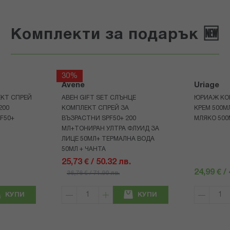
Комплекти за подарък 🆕
30%
Avene
Uriage
КТ СПРЕЙ
АВЕН GIFT SET СЛЪНЦЕ
ЮРИАЖ КО
200
КОМПЛЕКТ СПРЕЙ ЗА
КРЕМ 500
F50+
ВЪЗРАСТНИ SPF50+ 200
МЛЯКО 500
МЛ+ТОНИРАН УЛТРА ФЛУИД ЗА
ЛИЦЕ 50МЛ+ ТЕРМАЛНА ВОДА
50МЛ + ЧАНТА
25,73 € / 50.32 лв.
24,99 € /
36,76 € / 71.90 лв.
КУПИ
КУПИ