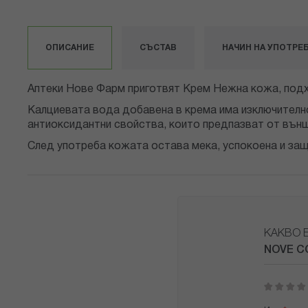
към
началото
на
ОПИСАНИЕ
СЪСТАВ
НАЧИН НА УПОТРЕ
галерия
със
снимки
Аптеки Нове Фарм приготвят Крем Нежна кожа, подх
Калциевата вода добавена в крема има изключително
антиоксидантни свойства, които предпазват от вън
След употреба кожата остава мека, успокоена и защ
КАКВО 
NOVE C
1
2
3
4
5