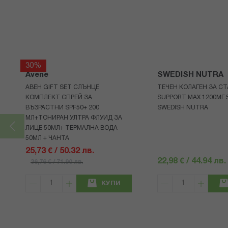
30%
Avene
SWEDISH NUTRA
АВЕН GIFT SET СЛЪНЦЕ
ТЕЧЕН КОЛАГЕН ЗА СТ
КОМПЛЕКТ СПРЕЙ ЗА
SUPPORT MAX 1200МГ 
ВЪЗРАСТНИ SPF50+ 200
SWEDISH NUTRA
МЛ+ТОНИРАН УЛТРА ФЛУИД ЗА
ЛИЦЕ 50МЛ+ ТЕРМАЛНА ВОДА
50МЛ + ЧАНТА
25,73 € / 50.32 лв.
22,98 € / 44.94 лв.
36,76 € / 71.90 лв.
КУПИ