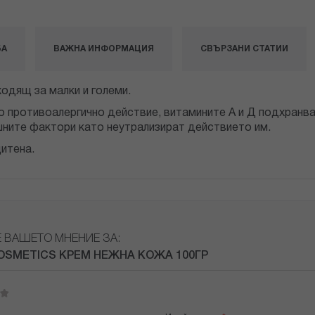
БА
ВАЖНА ИНФОРМАЦИЯ
СВЪРЗАНИ СТАТИИ
одящ за малки и големи.
 противоалергично действие, витамините А и Д подхранва
шните фактори като неутрализират действието им.
итена.
Е ВАШЕТО МНЕНИЕ ЗА:
OSMETICS КРЕМ НЕЖНА КОЖА 100ГР