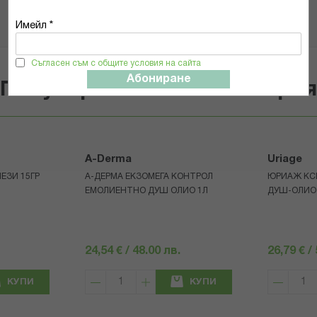
Имейл *
Съгласен съм с общите условия на сайта
Абониране
Популярни в тази категори
A-Derma
Uriage
ЛЕЗИ 15ГР
А-ДЕРМА ЕКЗОМЕГА КОНТРОЛ
ЮРИАЖ КС
ЕМОЛИЕНТНО ДУШ ОЛИО 1Л
ДУШ-ОЛИО 
24,54 € / 48.00 лв.
26,79 € /
КУПИ
КУПИ