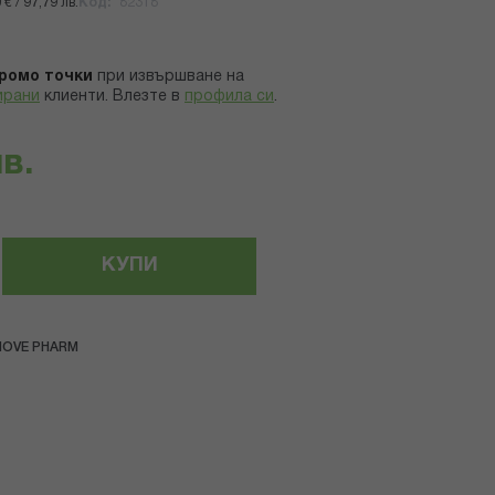
€ / 97,79 лв.
Код
82318
ромо точки
при извършване на
ирани
клиенти.
Влезте в
профила си
.
лв.
КУПИ
NOVE PHARM