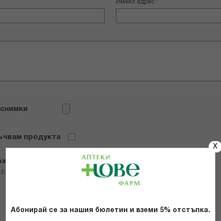
Имейл адрес
 снимки
ъчвам продукта
X
х и се съгласявам с
Общите условия и политиката за
телност
*
ИЗПРАТИ
Абонирай се за нашия бюлетин и вземи 5% отстъпка.