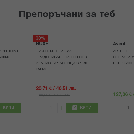
Препоръчани за теб
30%
NUXE
Avent
АВИ JOINT
НУКС СЪН ОЛИО ЗА
АВЕНТ ЕЛЕ
500МЛ
ПРИДОБИВАНЕ НА ТЕН СЪС
СТЕРИЛИЗ
ЗЛАТИСТИ ЧАСТИЦИ SPF30
SCF293/00
150МЛ
20,71 € / 40.51 лв.
127,36 € 
29,59 € / 57.87 лв.
КУПИ
КУПИ