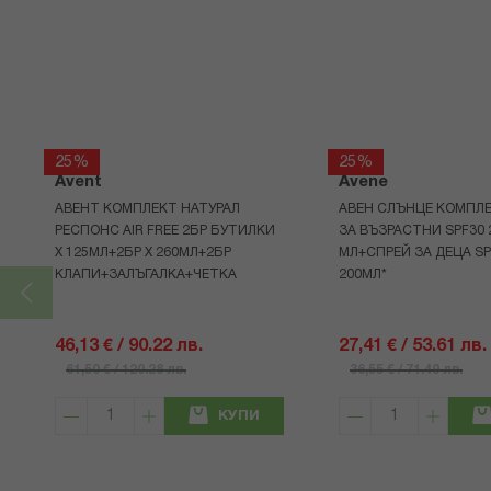
25%
25%
Avent
Avene
АВЕНТ КОМПЛЕКТ НАТУРАЛ
АВЕН СЛЪНЦЕ КОМПЛЕ
РЕСПОНС AIR FREE 2БР БУТИЛКИ
ЗА ВЪЗРАСТНИ SPF30 
Х 125МЛ+2БР Х 260МЛ+2БР
МЛ+СПРЕЙ ЗА ДЕЦА SP
КЛАПИ+ЗАЛЪГАЛКА+ЧЕТКА
200МЛ*
46,13 € / 90.22 лв.
27,41 € / 53.61 лв.
61,50 € / 120.28 лв.
36,55 € / 71.49 лв.
КУПИ