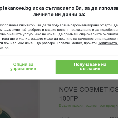
ptekanove.bg иска съгласието Ви, за да използ
личните Ви данни за:
ПОПИТАЙ Ф
използваме бисквитки, за да ти поднасяме персонализирани оферти, да
Търсене
м възможно най-доброто и гладко шопинг преживяване и да подобряв
оянно нашите услуги. Ако не искаш да приемеш опционалните бисквитк
КА
ГРИЖА ЗА МАЙКАТА И ДЕТЕТО
ХРАНИТЕЛНИ ДОБАВКИ
, това ще е жалко, защото може да повлияе на качеството на поднесен
ги при нас. Ако искаш да разбереш повече, молим, прочети
Политиката 
витки
.
 добавки Нове Фарм
NOVE COSMETICS КРЕМ НЕЖНА КОЖ
Опции за
Получаване на
управление
съгласие
Nove Pharm
NOVE COSMETIC
100ГР
Бъдете първият оценил този продук