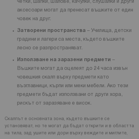
четки, шапки, шалове, качулки, слушалки и други
аксесоари могат да пренесат въшките от един
човек на друг.
Затворени пространства
– Училища, детски
градини и лагери са места, където въшките
лесно се разпространяват.
Използване на заразени предмети
–
Въшките могат да оцелеят до 24 часа извън
човешкия скалп върху предмети като
възглавници, кърпи или меки мебели. Ако тези
предмети бъдат използвани от други хора,
рискът от заразяване е висок.
Скалпът е основната зона, където въшките се
установяват, но те могат да бъдат открити и в областта
на тила, зад ушите или дори върху веждите и миглите,