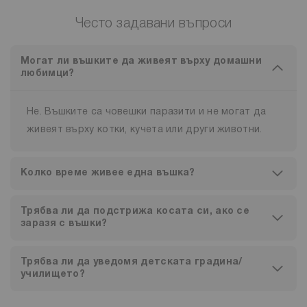
Често задавани въпроси
Могат ли въшките да живеят върху домашни
любимци?
Не. Въшките са човешки паразити и не могат да
живеят върху котки, кучета или други животни.
Колко време живее една въшка?
Трябва ли да подстрижа косата си, ако се
заразя с въшки?
Трябва ли да уведомя детската градина/
училището?