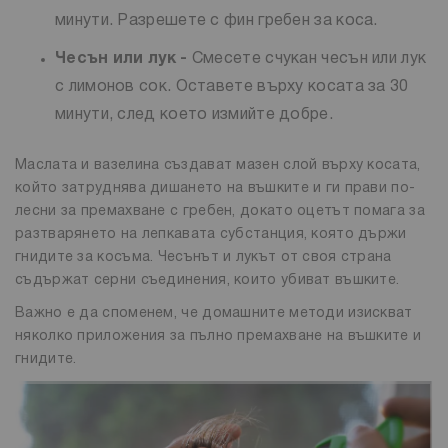
минути. Разрешете с фин гребен за коса.
Чесън или лук -
Смесете счукан чесън или лук
с лимонов сок. Оставете върху косата за 30
минути, след което измийте добре.
Маслата и вазелина създават мазен слой върху косата,
който затруднява дишането на въшките и ги прави по-
лесни за премахване с гребен, докато оцетът помага за
разтварянето на лепкавата субстанция, която държи
гнидите за косъма. Чесънът и лукът от своя страна
съдържат серни съединения, които убиват въшките.
Важно е да споменем, че домашните методи изискват
няколко приложения за пълно премахване на въшките и
гнидите.