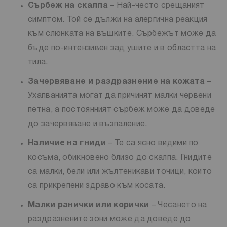
Сърбеж на скалпа
– Най-често срещаният
симптом. Той се дължи на алергична реакция
към слюнката на въшките. Сърбежът може да
бъде по-интензивен зад ушите и в областта на
тила.
Зачервяване и раздразнение на кожата
–
Ухапванията могат да причинят малки червени
петна, а постоянният сърбеж може да доведе
до зачервяване и възпаление.
Наличие на гниди
– Те са ясно видими по
косъма, обикновено близо до скалпа. Гнидите
са малки, бели или жълтеникави точици, които
са прикрепени здраво към косата.
Малки ранички или корички
– Чесането на
раздразнените зони може да доведе до