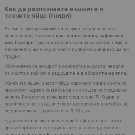
Как да разпознаете въшките и
техните яйца (гниди)
Въшките, макар и малки на размер, се разпознават
лесно на вид. Основно
цвета им е бежов, кафяв или
сив
. Размерът им наподобява този на сусамово семе, а
движението им е бързо което прави откриването им по-
трудно.
Обикновено се намират в основата на косата, недалеч
от скалпа и най-вече
зад ушите и в областта на тила
.
Женските въшки снасят яйца, наречени гниди, които се
прикрепят здраво към косъма с помощта на специално
лепило. Гнидите се излюпват след около
7-10 дни
, а
новоизлюпените въшки стават възрастни и способни да
се размножават в рамките на 9-12 дни.
Една женска въшка снася около 8 яйца дневно, което
прави борбата с тях трудна, ако не се предприемат