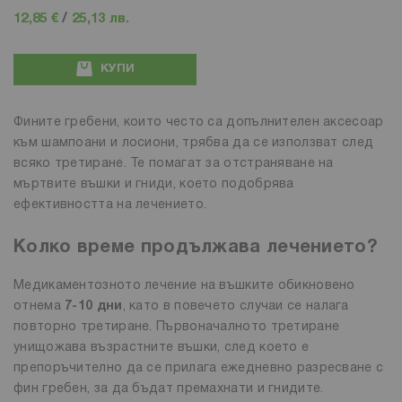
12,85 €
/
25,13 лв.
КУПИ
Фините гребени, които често са допълнителен аксесоар
към шампоани и лосиони, трябва да се използват след
всяко третиране. Те помагат за отстраняване на
мъртвите въшки и гниди, което подобрява
ефективността на лечението.
Колко време продължава лечението?
Медикаментозното лечение на въшките обикновено
отнема
7-10 дни
, като в повечето случаи се налага
повторно третиране. Първоначалното третиране
унищожава възрастните въшки, след което е
препоръчително да се прилага ежедневно разресване с
фин гребен, за да бъдат премахнати и гнидите.