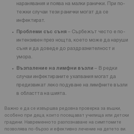
наранявания и поява на малки ранички. При по-
тежки случаи тези ранички могат да се
инфектират.
Проблеми със съня
– Сърбежът често е по-
интензивен през нощта, което може да наруши
съня и да доведе до раздразнителност и
умора.
Възпаление на лимфни възли
– В редки
случаи инфектираните ухапвания могат да
предизвикат леко подуване на лимфните възли
в областта на шията.
Важно е да се извършва редовна проверка за въшки,
особено при деца, които посещават училища или детски
градини. Навременното разпознаване на симптомите
позволява по-бързо и ефективно лечение на детето ви.