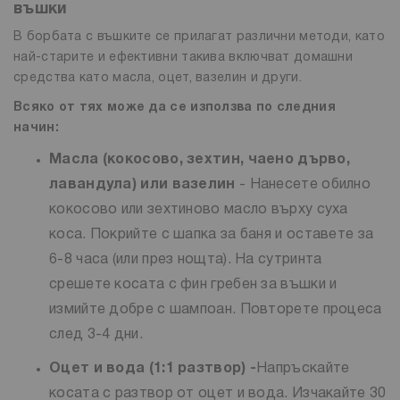
въшки
В борбата с въшките се прилагат различни методи, като
най-старите и ефективни такива включват домашни
средства като масла, оцет, вазелин и други.
Всяко от тях може да се използва по следния
начин:
Масла (кокосово, зехтин, чаено дърво,
лавандула) или вазелин
- Нанесете обилно
кокосово или зехтиново масло върху суха
коса. Покрийте с шапка за баня и оставете за
6-8 часа (или през нощта). На сутринта
срешете косата с фин гребен за въшки и
измийте добре с шампоан. Повторете процеса
след 3-4 дни.
Оцет и вода (1:1 разтвор)
-
Напръскайте
косата с разтвор от оцет и вода. Изчакайте 30