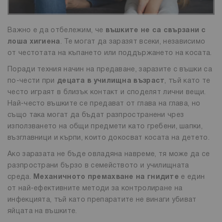
Важно е да отбележим, че
въшките не са свързани с
лоша хигиена
. Те могат да заразят всеки, независимо
от честотата на къпането или поддържането на косата.
Поради техния начин на предаване, заразите с въшки са
по-чести при
децата в училищна възраст
, тъй като те
често играят в близък контакт и споделят лични вещи.
Най-често въшките се предават от глава на глава, но
също така могат да бъдат разпространени чрез
използването на общи предмети като гребени, шапки,
възглавници и кърпи, които докосват косата на детето.
Ако заразата не бъде овладяна навреме, тя може да се
разпространи бързо в семейството и училищната
среда.
Механичното премахване на гнидите
е един
от най-ефективните методи за контролиране на
инфекцията, тъй като препаратите не винаги убиват
яйцата на въшките.