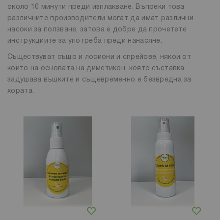
около 10 минути преди изплакване. Въпреки това
различните производители могат да имат различни
насоки за ползване, затова е добре да прочетете
инструкциите за употреба преди нанасяне.
Съществуват също и лосиони и спрейове, някои от
които на основата на диметикон, която съставка
задушава въшките и същевременно е безвредна за
хората.
Добави в любими
Добави в любими