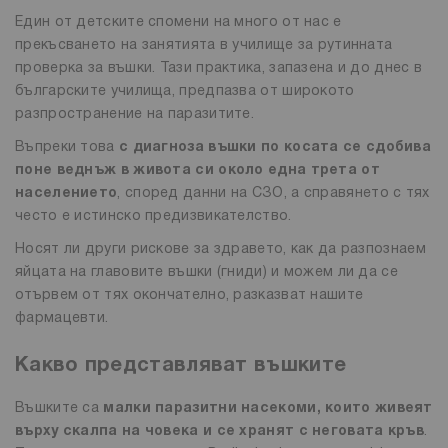
Един от детските спомени на много от нас е
прекъсването на занятията в училище за рутинната
проверка за въшки. Тази практика, запазена и до днес в
българските училища, предпазва от широкото
разпространение на паразитите.
Въпреки това
с диагноза въшки по косата се сдобива
поне веднъж в живота си около една трета от
населението
, според данни на СЗО, а справянето с тях
често е истинско предизвикателство.
Носят ли други рискове за здравето, как да разпознаем
яйцата на главовите въшки (гниди) и можем ли да се
отървем от тях окончателно, разказват нашите
фармацевти.
Какво представляват въшките
Въшките са
малки паразитни насекоми, които живеят
върху скалпа на човека и се хранят с неговата кръв
.