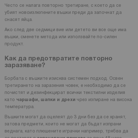
Често се налага повторно третиране, с което да се
убият новоизлюпените въшки преди да започнат да
снасят яйца.
Ако след две седмици вие или детето ви все още има
въшки, сменете метода или използвайте по-силен
продукт.
Как да предотвратите повторно
заразяване?
Борбата с въшките изисква системен подход. Освен
третирането на заразения човек, е необходимо да се
почистят и дезинфекцират всички текстилни изделия
като
чаршафи, шапки и дрехи
чрез изпиране на висока
температура.
Въшките могат да оцелеят до 3 дни без да се хранят,
затова предмети, които не могат да бъдат изпрани
веднага, като плюшените играчки например, трябва да