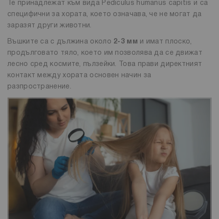
Те принадлежат към вида Pediculus humanus capitis и са
специфични за хората, което означава, че не могат да
заразят други животни.
Въшките са с дължина около
2-3 мм
и имат плоско,
продълговато тяло, което им позволява да се движат
лесно сред космите, пълзейки. Това прави директният
контакт между хората основен начин за
разпространение.