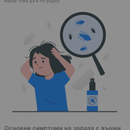
макар това да е по-рядко.
Основни симптоми на зараза с въшки