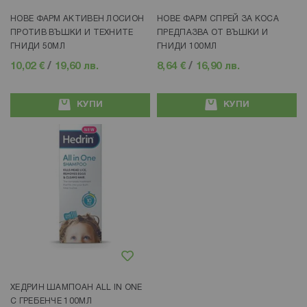
НОВЕ ФАРМ АКТИВЕН ЛОСИОН
НОВЕ ФАРМ СПРЕЙ ЗА КОСА
ПРОТИВ ВЪШКИ И ТЕХНИТЕ
ПРЕДПАЗВА ОТ ВЪШКИ И
ГНИДИ 50МЛ
ГНИДИ 100МЛ
10,02 €
/
19,60 лв.
8,64 €
/
16,90 лв.
КУПИ
КУПИ
Добави в любими
ХЕДРИН ШАМПОАН ALL IN ONE
С ГРЕБЕНЧЕ 100МЛ