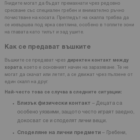
Гнидите могат да бъдат премахнати чрез редовно
сресване със специален гребен и внимателно ръчно
почистване на косата. Прегледът на скалпа трябва да
се извършва под ярка светлина, особено в топлите зони
на главата като тилът и зад ушите.
Как се предават въшките
Въшките се предават чрез
директен контакт между
хората
, което е основният начин на заразяване. Те не
могат да скачат или летят, а се движат чрез пълзене от
един скалп на друг.
Най-често това се случва в следните ситуации:
Близък физически контакт
– Децата са
особено уязвими, защото често играят заедно,
докосват се и споделят лични вещи.
Споделяне на лични предмети
– Гребени,