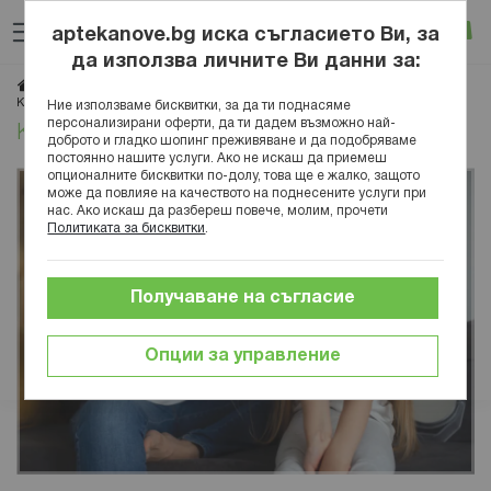
Прескачане
Търсене
Люб
Ко
към
aptekanove.bg иска съгласието Ви, за
съдържанието
Вход
да използва личните Ви данни за:
Начало
Блог
Красота
Грижа за косата
Как да се справите с въшките по косата
Ние използваме бисквитки, за да ти поднасяме
персонализирани оферти, да ти дадем възможно най-
Как да се справите с въшките по косата
доброто и гладко шопинг преживяване и да подобряваме
постоянно нашите услуги. Ако не искаш да приемеш
опционалните бисквитки по-долу, това ще е жалко, защото
може да повлияе на качеството на поднесените услуги при
нас. Ако искаш да разбереш повече, молим, прочети
Политиката за бисквитки
.
Получаване на съгласие
Опции за управление