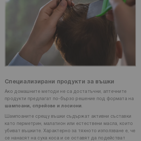
Специализирани продукти за въшки
Ако домашните методи не са достатъчни, аптечните
продукти предлагат по-бързо решение под формата на
шампоани, спрейове и лосиони
.
Шампоаните срещу въшки съдържат активни съставки
като перметрин, малатион или естествени масла, които
убиват въшките. Характерно за тяхното използване е, че
се нанасят на суха коса и се оставят да подействат