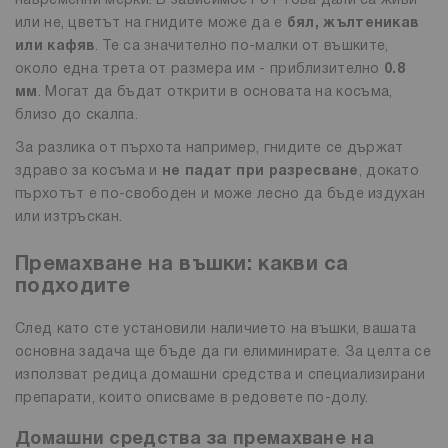
навременни мерки. В зависимост от това дали са живи
или не, цветът на гнидите може да е
бял, жълтеникав
или кафяв
. Те са значително по-малки от въшките,
около една трета от размера им - приблизително
0.8
мм
. Могат да бъдат открити в основата на косъма,
близо до скалпа.
За разлика от пърхота например, гнидите се държат
здраво за косъма и
не падат при разресване
, докато
пърхотът е по-свободен и може лесно да бъде издухан
или изтръскан.
Премахване на въшки: какви са
подходите
След като сте установили наличието на въшки, вашата
основна задача ще бъде да ги елиминирате. За целта се
използват редица домашни средства и специализирани
препарати, които описваме в редовете по-долу.
Домашни средства за премахване на