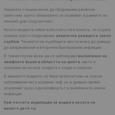
Заразата с въшки може да предизвика различни
симптоми, които обикновено се появяват в рамките на
няколко дни след контакт.
Когато въшката забие хоботчето си в кожата, тя отделя
слюнка, която предизвиква
алергична реакция и силен
сърбеж
. Чесането на сърбящите места може да доведе
до разранявания и вторични бактериални инфекции.
В тежки случаи може да се наблюдава
възпаление на
лимфните възли в областта на шията
, както и
слепване на косата, покрита с гниди и секрети.
В миналото въшките са били преносители на опасни
заболявания като коремен тиф, но в днешно време
основният риск е дискомфортът и възможните кожни
инфекции.
Най-честите индикации за въшки в косата на
вашето дете са: