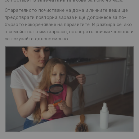
се поставят в
запечатани пликове
за поне 48 часа.
Старателното почистване на дома и личните вещи ще
предотврати повторна зараза и ще допринесе за по-
бързото изкореняване на паразитите. И разбира се, ако
в семейството има заразен, проверете всички членове и
се лекувайте едновременно.