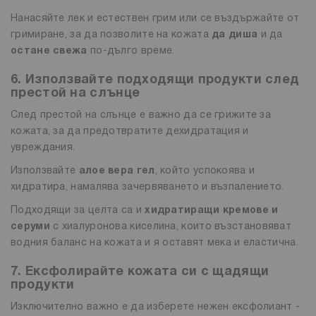
Нанасяйте лек и естествен грим или се въздържайте от
гримиране, за да позволите на кожата
да диша
и да
остане свежа
по-дълго време.
6. Използвайте подходящи продукти след
престой на слънце
След престой на слънце е важно да се грижите за
кожата, за да предотвратите дехидратация и
увреждания.
Използвайте
алое вера гел
, който успокоява и
хидратира, намалява зачервяването и възпалението.
Подходящи за целта са и
хидратиращи кремове и
серуми
с хиалуронова киселина, които възстановяват
водния баланс на кожата и я оставят мека и еластична.
7. Ексфолирайте кожата си с щадящи
продукти
Изключително важно е да изберете нежен ексфолиант -