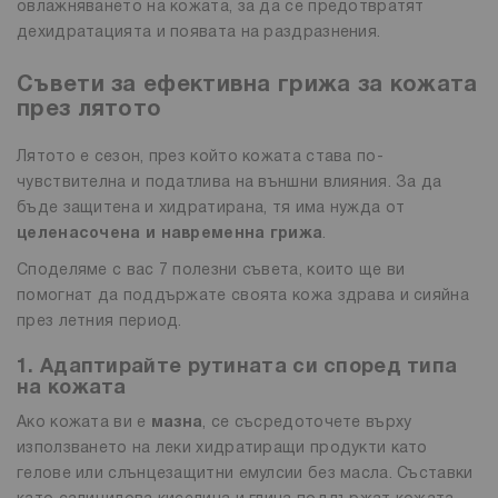
овлажняването на кожата, за да се предотвратят
дехидратацията и появата на раздразнения.
Съвети за ефективна грижа за кожата
през лятото
Лятото е сезон, през който кожата става по-
чувствителна и податлива на външни влияния. За да
бъде защитена и хидратирана, тя има нужда от
целенасочена и навременна грижа
.
Споделяме с вас 7 полезни съвета, които ще ви
помогнат да поддържате своята кожа здрава и сияйна
през летния период.
1. Адаптирайте рутината си според типа
на кожата
Ако кожата ви е
мазна
, се съсредоточете върху
използването на леки хидратиращи продукти като
гелове или слънцезащитни емулсии без масла. Съставки