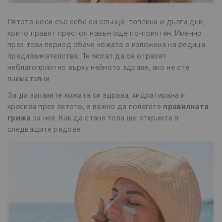
Лятото носи със себе си слънце, топлина и дълги дни,
които правят престоя навън още по-приятен. Именно
през този период обаче кожата е изложена на редица
предизвикателства. Те могат да се отразят
неблагоприятно върху нейното здраве, ако не сте
внимателни.
За да запазите кожата си здрава, хидратирана и
красива през лятото, е важно да полагате
правилната
грижа
за нея. Как да стане това ще откриете в
следващите редове.