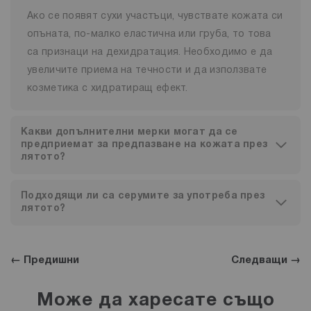
Ако се появят сухи участъци, чувствате кожата си
опъната, по-малко еластична или груба, то това
са признаци на дехидратация. Необходимо е да
увеличите приема на течности и да използвате
козметика с хидратиращ ефект.
Какви допълнителни мерки могат да се
предприемат за предпазване на кожата през
лятото?
Подходящи ли са серумите за употреба през
лятото?
← Предишни
Следващи →
Може да харесате също