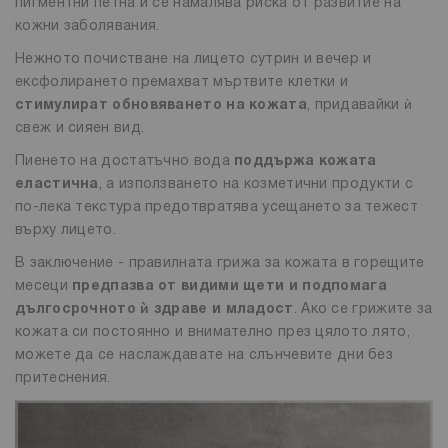
пигментни петна и се намалява риска от развитие на
кожни заболявания.
Нежното почистване на лицето сутрин и вечер и
ексфолирането премахват мъртвите клетки и
стимулират обновяването на кожата
, придавайки ѝ
свеж и сияен вид.
Пиенето на достатъчно вода
поддържа кожата
еластична
, а използването на козметични продукти с
по-лека текстура предотвратява усещането за тежест
върху лицето.
В заключение - правилната грижа за кожата в горещите
месеци
предпазва от видими щети и подпомага
дългосрочното ѝ здраве и младост
. Ако се грижите за
кожата си постоянно и внимателно през цялото лято,
можете да се наслаждавате на слънчевите дни без
притеснения.