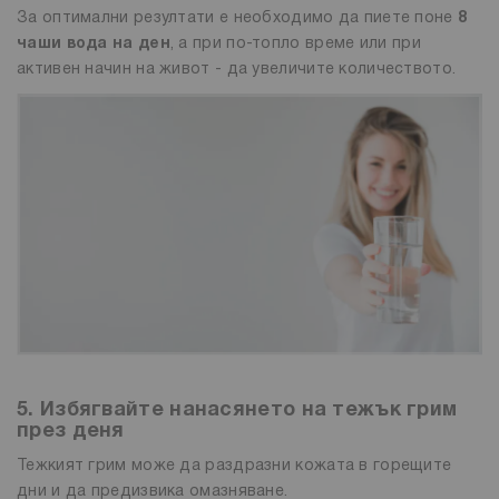
За оптимални резултати е необходимо да пиете поне
8
чаши вода на ден
, а при по-топло време или при
активен начин на живот - да увеличите количеството.
5. Избягвайте нанасянето на тежък грим
през деня
Тежкият грим може да раздразни кожата в горещите
дни и да предизвика омазняване.