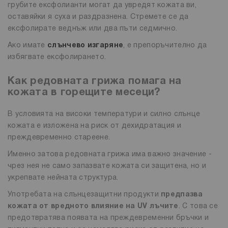
грубите ексфолианти могат да увредят кожата ви,
оставяйки я суха и раздразнена. Стремете се да
ексфолирате веднъж или два пъти седмично.
Ако имате
слънчево изгаряне
, е препоръчително да
избягвате ексфолирането.
Как редовната грижа помага на
кожата в горещите месеци?
В условията на високи температури и силно слънце
кожата е изложена на риск от дехидратация и
преждевременно стареене.
Именно затова редовната грижа има важно значение -
чрез нея не само запазвате кожата си защитена, но и
укрепвате нейната структура.
Употребата на слънцезащитни продукти
предпазва
кожата от вредното влияние на UV лъчите
. С това се
предотвратява появата на преждевременни бръчки и