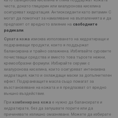
като салицилова киселина и глина поддържат кожата
чиста, докато глицерин или хиалуронова киселина
осигуряват хидратация. Антиоксиданти като витамин С
могат да помогнат за намаляване на възпаленията и да
предпазят от вредното влияние на
свободните
радикали
.
Сухата кожа
изисква използването на хидратиращи и
подхранващи продукти, които я поддържат
балансирана и трайно овлажнена. Избягвайте суровите
почистващи средства и вместо това търсете нежни,
кремообразни формули. Избирайте серуми с
хиалуронова киселина, които осигуряват интензивна
хидратация, както и охлаждащи маски за допълнителен
ефект. Подхранващите масла също помагат за
възстановяване на кожата и я предпазват от вредно
външно въздействие.
При
комбинирана кожа
е нужно да балансирате и
хидратирате, без да запушвате порите или да
причинявате излишно омазняване. Можете да избирате