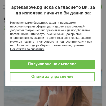
Прескачане
Търсене
Люб
Ко
към
aptekanove.bg иска съгласието Ви, за
съдържанието
Вход
да използва личните Ви данни за:
Начало
Блог
Красота
Грижа за кожата
7 съвета за ефективна грижа за кожата през лятото
Ние използваме бисквитки, за да ти поднасяме
персонализирани оферти, да ти дадем възможно най-
7 съвета за ефективна грижа за кожата
доброто и гладко шопинг преживяване и да подобряваме
през лятото
постоянно нашите услуги. Ако не искаш да приемеш
опционалните бисквитки по-долу, това ще е жалко, защото
може да повлияе на качеството на поднесените услуги при
нас. Ако искаш да разбереш повече, молим, прочети
Политиката за бисквитки
.
Получаване на съгласие
Опции за управление