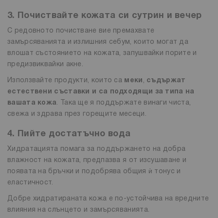
3. Почиствайте кожата си сутрин и вечер
С редовното почистване вие премахвате
замърсяванията и излишния себум, които могат да
влошат състоянието на кожата, запушвайки порите и
предизвиквайки акне.
Използвайте продукти, които са
меки
,
съдържат
естествени съставки и са подходящи за типа на
вашата кожа
. Така ще я поддържате винаги чиста,
свежа и здрава през горещите месеци.
4. Пийте достатъчно вода
Хидратацията помага за поддържането на добра
влажност на кожата, предпазва я от изсушаване и
появата на бръчки и подобрява общия ѝ тонус и
еластичност.
Добре хидратираната кожа е по-устойчива на вредните
влияния на слънцето и замърсяванията.