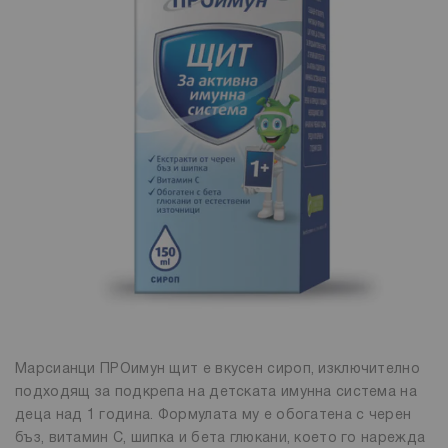
Марсианци ПРОимун щит е вкусен сироп, изключително
подходящ за подкрепа на детската имунна система на
деца над 1 година. Формулата му е обогатена с черен
бъз, витамин С, шипка и бета глюкани, което го нарежда