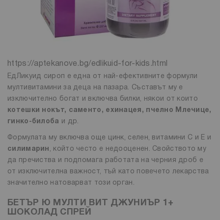
https://aptekanove.bg/edlikuid-for-kids.html
ЕдЛикуид сироп е една от най-ефективните формули
мултивитамини за деца на пазара. Съставът му е
изключително богат и включва билки, някои от които
котешки нокът, саменто, ехинацея, пчелно Млечице,
гинко-билоба
и др.
Формулата му включва още цинк, селен, витамини С и Е и
силимарин
, който често е недооценен. Свойството му
да пречиства и подпомага работата на черния дроб е
от изключителна важност, тъй като повечето лекарства
значително натоварват този орган.
БЕТЪР Ю МУЛТИ ВИТ ДЖУНИЪР 1+
ШОКОЛАД СПРЕЙ