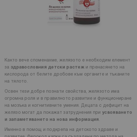
Както вече споменахме, желязото е необходим елемент
за
здравословния детски растеж
и пренасянето на
кислорода от белите дробове към органите и тъканите
на тялото.
Освен тези добре познати свойства, желязото има
огромна роля и в правилното развитие и функциониране
на мозъка и когнитивните умения. Децата с дефицит на
желязо могат да покажат затруднения при
усвояването
и запаметяването на нова информация
.
Именно в помощ и подкрепа на детското здраве и
развитие, Ферокод капки са създадени по метода на