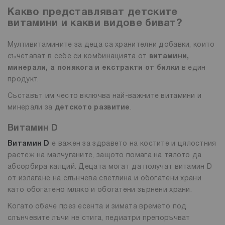
Какво представляват детските
витамини и какви видове биват?
Мултивитамините за деца са хранителни добавки, които
съчетават в себе си комбинацията от
витамини,
минерали, а понякога и екстракти от билки
в един
продукт.
Съставът им често включва най-важните витамини и
минерали за
детското развитие
.
Витамин D
Витамин D
е важен за здравето на костите и цялостния
растеж на малчуганите, защото помага на тялото да
абсорбира калций. Децата могат да получат витамин D
от излагане на слънчева светлина и обогатени храни
като обогатено мляко и обогатени зърнени храни.
Когато обаче през есента и зимата времето под
слънчевите лъчи не стига, педиатри препоръчват