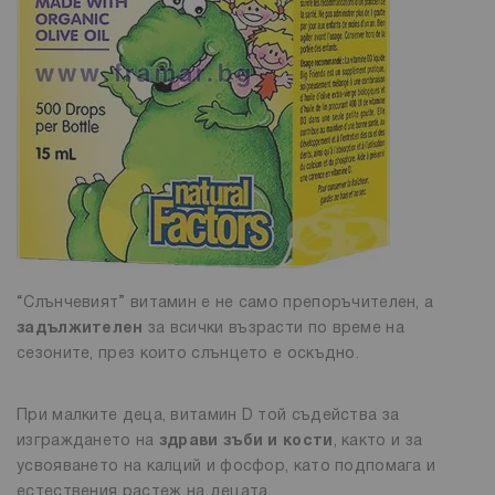
“Слънчевият” витамин е не само препоръчителен, а
задължителен
за всички възрасти по време на
сезоните, през които слънцето е оскъдно.
При малките деца, витамин D той съдейства за
изграждането на
здрави зъби и кости
, както и за
усвояването на калций и фосфор, като подпомага и
естествения растеж на децата.