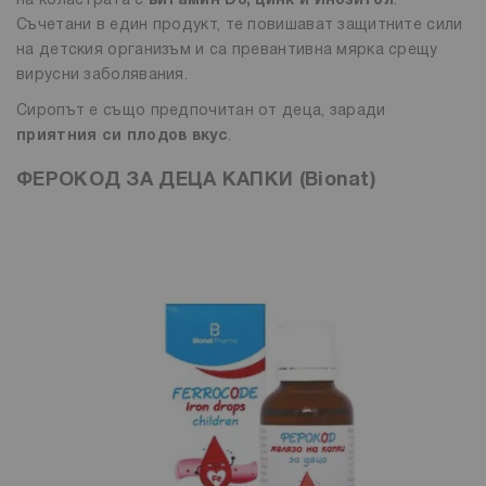
на коластрата с
витамин D3, цинк и Инозитол
.
Съчетани в един продукт, те повишават защитните сили
на детския организъм и са превантивна мярка срещу
вирусни заболявания.
Сиропът е също предпочитан от деца, заради
приятния си плодов вкус
.
ФЕРОКОД ЗА ДЕЦА КАПКИ (Bionat)