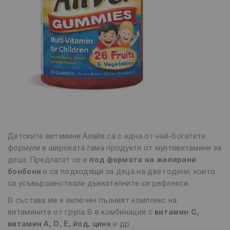
Детските витамини Алайв са с една от най-богатите
формули в широката гама продукти от мултивитамини за
деца. Предлагат се в
под формата на желирани
бонбони
и са подходящи за деца на две години, които
са усъвършенствали дъвкателните си рефлекси.
В състава им е включен пълният комплекс на
витамините от група В в комбинация с
витамин С,
витамин А, D, Е, йод, цинк
и др.