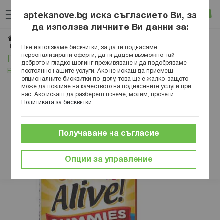
Прескачане
Търсене
Люб
Ко
към
aptekanove.bg иска съгласието Ви, за
съдържанието
Вход
да използва личните Ви данни за:
Начало
Блог
Здраве
Детско здраве
Подходящи витамини за деца на 2 години - видове и марки
Ние използваме бисквитки, за да ти поднасяме
персонализирани оферти, да ти дадем възможно най-
Подходящи витамини за деца на 2 години -
доброто и гладко шопинг преживяване и да подобряваме
видове и марки
постоянно нашите услуги. Ако не искаш да приемеш
опционалните бисквитки по-долу, това ще е жалко, защото
може да повлияе на качеството на поднесените услуги при
нас. Ако искаш да разбереш повече, молим, прочети
Политиката за бисквитки
.
Получаване на съгласие
Опции за управление