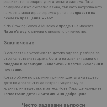
развитието на опорно-двигателните система. Тази
подкрепа е изключително важна, тъй като натрупването
на костна маса играе огромна роля в в
здравето на
скелета през целия живот
.
Kids Growing Bones & Muscles е продукт на марката
Nature’s way
, отличени с високото си качество.
Заключение
В основата на устойчивото детско здраве, разбира се,
стои качествената храна, богата на живи витамини от
плодове и зеленчуци, ненаситени мастни киселини и
протеини.
Когато обаче по различни причини диетата на вашето
дете не достатъчна да покрие нуждите му от
хранителни вещества, в аптека Нове Фарм ще намерите
качествени детски витамини на добра цена
.
Често задавани въпроси