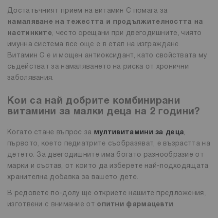
Достатъчният прием на витамин С помага за
намаляване на тежестта и продължителността на
настинките
, често срещани при двегодишните, чиято
имунна система все още е в етап на изграждане.
Витамин С е и мощен антиоксидант, като свойствата му
съдействат за намаляването на риска от хронични
заболявания.
Кои са най добрите комбинирани
витамини за малки деца на 2 години?
Когато стане въпрос за
мултивитамини за деца
,
първото, което педиатрите съобразяват, е възрастта на
детето. За двегодишните има богато разнообразие от
марки и състав, от които да изберете най-подходящата
хранителна добавка за вашето дете.
В редовете по-долу ще откриете нашите предложения,
изготвени с внимание от
опитни фармацевти
.