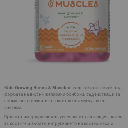
Kids Growing Bones & Muscles
са детски витамини под
формата на вкусни желирани бонбони, съдействащи за
нормалното развитие на костната и мускулната
система.
Приемът им допринася за усвояването на калция, важен
за костите и зъбите, натрупването на костна маса и