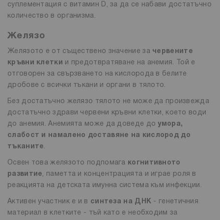
суплементация с витамин D, за да се набави достатъчно
количество в организма.
Желязо
Желязото е от съществено значение за
червените
кръвни клетки
и предотвратяване на анемия. Той е
отговорен за свързването на кислорода в белите
дробове с всички тъкани и органи в тялото.
Без достатъчно желязо тялото не може да произвежда
достатъчно здрави червени кръвни клетки, което води
до анемия. Анемията може да доведе до
умора,
слабост и намалено доставяне на кислород до
тъканите
.
Освен това желязото подпомага
когнитивното
развитие
, паметта и концентрацията и играе роля в
реакцията на детската имунна система към инфекции.
Активен участник е и в
синтеза на ДНК
- генетичния
материал в клетките - тъй като е необходим за