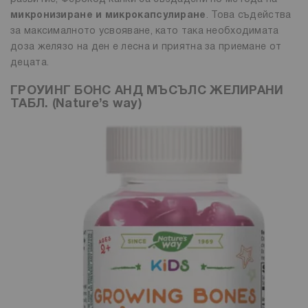
микронизиране и микрокапсулиране
. Това съдейства
за максималното усвояване, като така необходимата
доза желязо на ден е лесна и приятна за приемане от
децата.
ГРОУИНГ БОНС АНД МЪСЪЛС ЖЕЛИРАНИ
ТАБЛ. (Nature’s way)