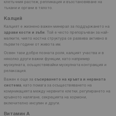
клетъчния растеж, репликация и възстановяване на
тъкани и органи в тялото.
Калций
Калцият е жизнено важен минерал за поддържането на
здрави кости и зъби
. Той е често препоръчван за най-
малките, чиято костна структура се развива активно в
първите години от живота им.
Освен тази добре позната роля, калцият участва и в
няколко други важни функции, като например
мускулната, осъществявайки мускулната контракция и
релаксация.
Важен е още за
съсирването на кръвта и нервната
система
, като помага за осъществяването на
комуникацията между нервните клетки, регулирането на
кръвното налягане, секрецията на хормони,
включително инсулин и други.
Витамин А