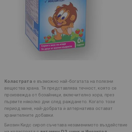
Коластрата
е възможно най-богатата на полезни
вещества храна. Тя представлява течност, която се
произвежда от бозайници, включително хора, през
първите няколко дни след раждането. Когато този
период мине, най-добрата ѝ алтернатива остават
хранителните добавки.
Биозин Кидс сироп съчетава незаменимото въздействие