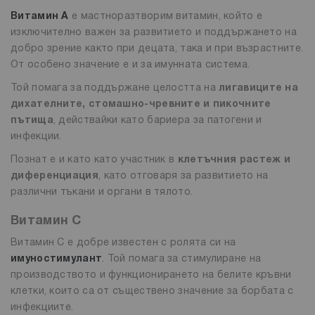
Витамин А
е мастноразтворим витамин, който е
изключително важен за развитието и поддържането на
добро зрение както при децата, така и при възрастните.
От особено значение е и за имунната система.
Той помага за поддържане целостта на
лигавиците на
дихателните, стомашно-чревните и пикочните
пътища
, действайки като бариера за патогени и
инфекции.
Познат е и като като участник в
клетъчния растеж и
диференциация
, като отговаря за развитието на
различни тъкани и органи в тялото.
Витамин С
Витамин С е добре известен с ролята си на
имуностимулант
. Той помага за стимулиране на
производството и функционирането на белите кръвни
клетки, които са от съществено значение за борбата с
инфекциите.