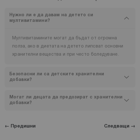
Нужно ли е да давам на детето си
мултивитамини?
Мултивитамините могат да бъдат от огромна
полза, ако в диетата на детето липсват основни
хранителни вещества и при често боледуване.
Безопасни ли са детските хранителни
добавки?
Могат ли децата да предозират с хранителни
добавки?
← Предишни
Следващи →