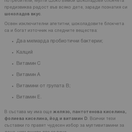
потребители, Мулти Шоко Бимби шоколадови блокчета
предизвиква радост във всяко дете, заради познатия си
шоколадов вкус
.
Освен изключителни апетитни, шоколадовите блокчета
са и богат източник на следните вещества:
Два милиарда пробиотични бактерии;
Калций
Витамин С
Витамин А
Витамини от групата В;
Витамин Е.
В състава му има още
желязо, пантотенова киселина,
фолиева киселина, йод и витамин D
. Всички тези
съставки го правят чудесен избор за мултивитамини за