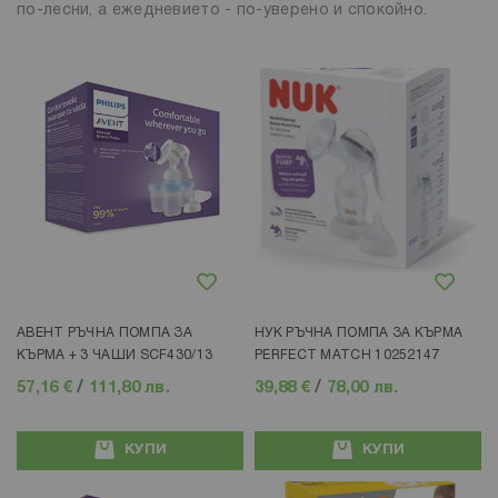
по-лесни, а ежедневието - по-уверено и спокойно.
Добави в любими
Добави в любими
АВЕНТ РЪЧНА ПОМПА ЗА
НУК РЪЧНА ПОМПА ЗА КЪРМА
КЪРМА + 3 ЧАШИ SCF430/13
PERFECT MATCH 10252147
57,16 €
/
111,80 лв.
39,88 €
/
78,00 лв.
КУПИ
КУПИ