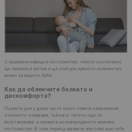
С правилни навици и постоянство, тялото постепенно
ще навлезе в ритъм и ще осигури нужното количество
мляко за вашето бебе.
Как да облекчите болката и
дискомфорта?
Първите дни у дома често носят повече напрежение,
отколкото очакваме, тъй като тялото още се
възстановява, а грижата за новороденото изисква
постоянство. В този период малките жестове към себе