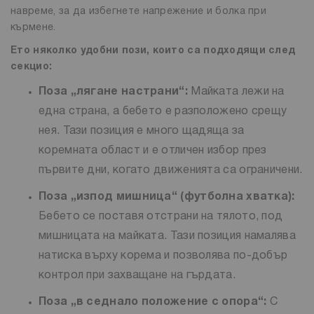
навреме, за да избегнете напрежение и болка при
кърмене.
Ето няколко удобни пози, които са подходящи след
секцио:
Поза „лягане настрани“:
Майката лежи на
една страна, а бебето е разположено срещу
нея. Тази позиция е много щадяща за
коремната област и е отличен избор през
първите дни, когато движенията са ограничени.
Поза „изпод мишница“ (футболна хватка):
Бебето се поставя отстрани на тялото, под
мишницата на майката. Тази позиция намалява
натиска върху корема и позволява по-добър
контрол при захващане на гърдата.
Поза „в седнало положение с опора“:
С