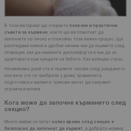
В този материал ще откриете
полезни и практични
съвети за кърмене
, които ще ви помогнат да
започнете по-лесно и спокойно този важен процес. Ще
разгледаме нежни и удобни начини как да кърмите след
операция, как да намалите дискомфорта и как да се
адаптирате към нуждите на бебето, без излишен стрес.
Независимо дали сте в първите часове след раждането
или вече сте се прибрали у дома, правилната
подготовка и малките трикове могат да направят
огромна разлика.
Кога може да започне кърменето след
секцио?
Много майки се питат
колко време след секцио е
безопасно да започнат да кърмят
, а добрата новина