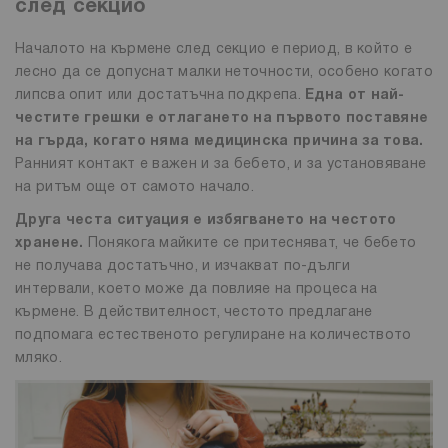
след секцио
Началото на кърмене след секцио е период, в който е
лесно да се допуснат малки неточности, особено когато
липсва опит или достатъчна подкрепа.
Една от най-
честите грешки е отлагането на първото поставяне
на гърда, когато няма медицинска причина за това.
Ранният контакт е важен и за бебето, и за установяване
на ритъм още от самото начало.
Друга честа ситуация е избягването на честото
хранене.
Понякога майките се притесняват, че бебето
не получава достатъчно, и изчакват по-дълги
интервали, което може да повлияе на процеса на
кърмене. В действителност, честото предлагане
подпомага естественото регулиране на количеството
мляко.