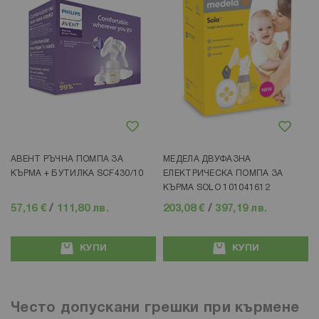
Добави в любими
Добави в любими
АВЕНТ РЪЧНА ПОМПА ЗА
МЕДЕЛА ДВУФАЗНА
КЪРМА + БУТИЛКА SCF430/10
ЕЛЕКТРИЧЕСКА ПОМПА ЗА
КЪРМА SOLO 101041612
57,16 €
/
111,80 лв.
203,08 €
/
397,19 лв.
КУПИ
КУПИ
Често допускани грешки при кърмене