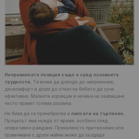
Неправилната позиция също е сред основните
трудности.
Tя може да доведе до напрежение,
дискомфорт и дори до отказ на бебето да суче
ефективно. Малките корекции в начина на захващане
често правят голяма разлика.
Не бива да се пренебрегва и
липсата на търпение.
Процесът има нужда от време, особено след
оперативно раждане. Прекаленото притеснение или
сравняване с други майки може да създаде