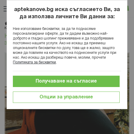
Прескачане
Търсене
Люб
Ко
към
aptekanove.bg иска съгласието Ви, за
съдържанието
Вход
да използва личните Ви данни за:
Начало
Блог
Здравословен начин на живот
Лайфстайл
Кърмене след секцио - практични съвети за лесен старт
Ние използваме бисквитки, за да ти поднасяме
персонализирани оферти, да ти дадем възможно най-
Кърмене след секцио - практични съвети
доброто и гладко шопинг преживяване и да подобряваме
за лесен старт
постоянно нашите услуги. Ако не искаш да приемеш
опционалните бисквитки по-долу, това ще е жалко, защото
може да повлияе на качеството на поднесените услуги при
нас. Ако искаш да разбереш повече, молим, прочети
Политиката за бисквитки
.
Получаване на съгласие
Опции за управление