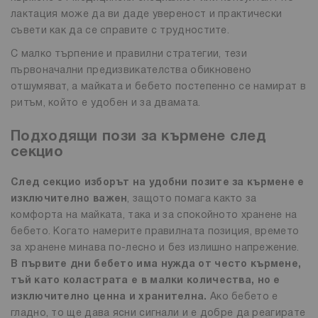
лактация може да ви даде увереност и практически
съвети как да се справите с трудностите.
С малко търпение и правилни стратегии, тези
първоначални предизвикателства обикновено
отшумяват, а майката и бебето постепенно се намират в
ритъм, който е удобен и за двамата.
Подходящи пози за кърмене след
секцио
След секцио изборът на удобни позите за кърмене е
изключително важен
, защото помага както за
комфорта на майката, така и за спокойното хранене на
бебето. Когато намерите правилната позиция, времето
за хранене минава по-лесно и без излишно напрежение.
В първите дни бебето има нужда от често кърмене,
тъй като коластрата е в малки количества, но е
изключително ценна и хранителна.
Ако бебето е
гладно, то ще дава ясни сигнали и е добре да реагирате