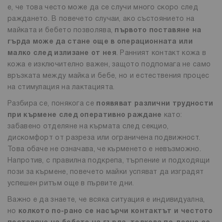
е, че това често може да се случи много скоро след
раждането. В повечето случаи, ако състоянието на
майката и бебето позволява,
първото поставяне на
гърда може да стане още в операционната или
малко след излизане от нея
. Ранният контакт кожа в
кожа е изключително важен, защото подпомага не само
връзката между майка и бебе, но и естествения процес
на стимулация на лактацията.
Разбира се, понякога се
появяват различни трудности
при кърмене след оперативно раждане
като:
забавено отделяне на кърмата след секцио,
дискомфорт от разреза или ограничена подвижност.
Това обаче не означава, че кърменето е невъзможно.
Напротив, с правилна подкрепа, търпение и подходящи
пози за кърмене, повечето майки успяват да изградят
успешен ритъм още в първите дни.
Важно е да знаете, че всяка ситуация е индивидуална,
но
колкото по-рано се насърчи контактът и честото