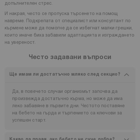
допълнителен стрес.
И накрая, често се пропуска търсенето на помощ
навреме. Подкрепата от специалист или консултант по
кърмене може да помогне да се избегнат малки грешки,
които иначе биха забавили адаптацията и изграждането
на увереност.
Често задавани въпроси
Ще имам ли достатъчно мляко след секцио?
Да, в повечето случаи организмът започва да
произвежда достатъчно кърма, но може да има
леко забавяне в първите дни. Честото поставяне
на бебето на гърда и търпението са ключови за
успешен старт.
Какво да правя, ако бебето не суче добре?