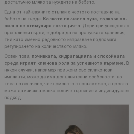
достатъчно мляко за нуждите на бебето.
Една от най-важните стъпки е честото поставяне на
бебето на гърда.
Колкото по-често суче, толкова по-
силно се стимулира лактацията.
Дори при усещане за
препълнени гърди, е добре да не пропускате хранения,
тъй като именно редовното изпразване подпомага
регулирането на количеството мляко.
Освен това,
почивката, хидратацията и спокойната
среда играят ключова роля за успешното кърмене.
В
някои случаи, например при жени със силиконови
импланти, може да има допълнителни особености, но
това не означава, че кърменето е невъзможно, а просто
може да изисква малко повече търпение и индивидуален
подход.