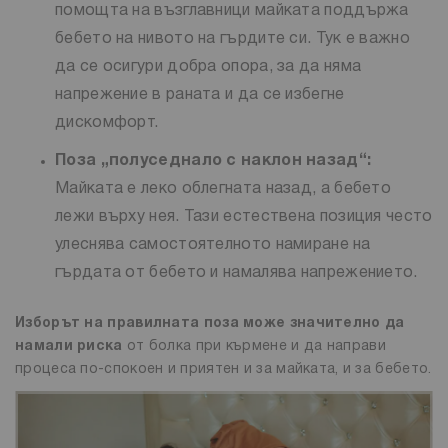
помощта на възглавници майката поддържа
бебето на нивото на гърдите си. Тук е важно
да се осигури добра опора, за да няма
напрежение в раната и да се избегне
дискомфорт.
Поза „полуседнало с наклон назад“:
Майката е леко облегната назад, а бебето
лежи върху нея. Тази естествена позиция често
улеснява самостоятелното намиране на
гърдата от бебето и намалява напрежението.
Изборът на правилната поза може значително да
намали риска
от болка при кърмене и да направи
процеса по-спокоен и приятен и за майката, и за бебето.