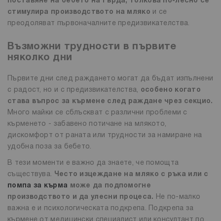
поставяне на бебето на гърда, толкова по-лесно се
стимулира производството на мляко
и се
преодоляват първоначалните предизвикателства.
Възможни трудности в първите
няколко дни
Първите дни след раждането могат да бъдат изпълнени
с радост, но и с предизвикателства,
особено когато
става въпрос за кърмене след раждане чрез секцио.
Много майки се сблъскват с различни проблеми с
кърменето - забавено потичане на млякото,
дискомфорт от раната или трудности за намиране на
удобна поза за бебето.
В тези моменти е важно да знаете, че помощта
съществува.
Често изцеждане на мляко с ръка или с
помпа за кърма
може да подпомогне
производството и да улесни процеса.
Не по-малко
важна е и психологическата подкрепа. Подкрепа за
кърмене от медицински специалист или консултант по