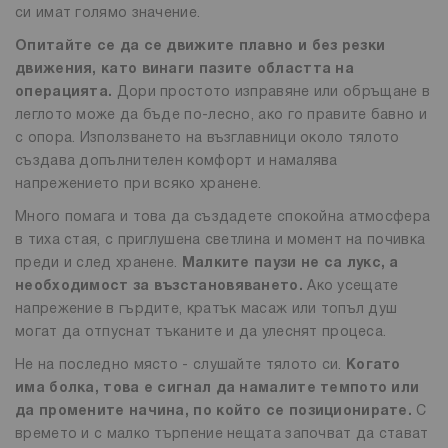
си имат голямо значение.
Опитайте се да се движите плавно и без резки
движения, като винаги пазите областта на
операцията.
Дори простото изправяне или обръщане в
леглото може да бъде по-лесно, ако го правите бавно и
с опора. Използването на възглавници около тялото
създава допълнителен комфорт и намалява
напрежението при всяко хранене.
Много помага и това да създадете спокойна атмосфера
в тиха стая, с приглушена светлина и момент на почивка
преди и след хранене.
Малките паузи не са лукс, а
необходимост за възстановяването.
Ако усещате
напрежение в гърдите, кратък масаж или топъл душ
могат да отпуснат тъканите и да улеснят процеса.
Не на последно място - слушайте тялото си.
Когато
има болка, това е сигнал да намалите темпото или
да промените начина, по който се позиционирате.
С
времето и с малко търпение нещата започват да стават