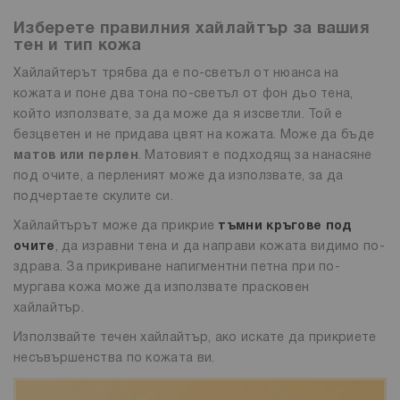
Изберете правилния хайлайтър за вашия
тен и тип кожа
Хайлайтерът трябва да е по-светъл от нюанса на
кожата и поне два тона по-светъл от фон дьо тена,
който използвате, за да може да я изсветли. Той е
безцветен и не придава цвят на кожата. Може да бъде
матов или перлен
. Матовият е подходящ за нанасяне
под очите, а перленият може да използвате, за да
подчертаете скулите си.
Хайлайтърът може да прикрие
тъмни кръгове под
очите
, да изравни тена и да направи кожата видимо по-
здрава. За прикриване напигментни петна при по-
мургава кожа може да използвате прасковен
хайлайтър.
Използвайте течен хайлайтър, ако искате да прикриете
несъвършенства по кожата ви.