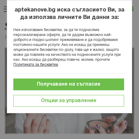
Прескачане
Търсене
Люб
Ко
към
aptekanove.bg иска съгласието Ви, за
съдържанието
Вход
да използва личните Ви данни за:
Начало
Блог
Красота
Грим и разкрасяване
Как се слага хайлайтър - стъпка по стъпка
Ние използваме бисквитки, за да ти поднасяме
персонализирани оферти, да ти дадем възможно най-
Как се слага хайлайтър - стъпка по стъпка
доброто и гладко шопинг преживяване и да подобряваме
постоянно нашите услуги. Ако не искаш да приемеш
опционалните бисквитки по-долу, това ще е жалко, защото
може да повлияе на качеството на поднесените услуги при
нас. Ако искаш да разбереш повече, молим, прочети
Политиката за бисквитки
.
Получаване на съгласие
Опции за управление