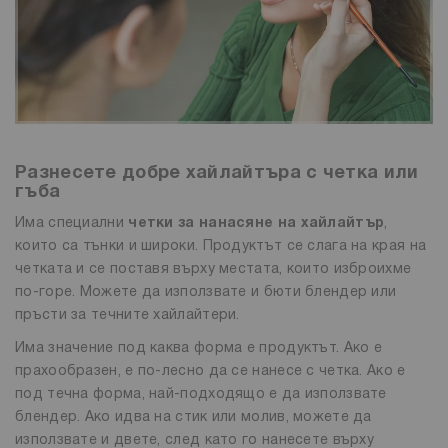
Разнесете добре хайлайтъра с
четка или
гъба
Има специални
четки за
нанасяне на
хайлайтър
,
които са тънки и широки. Продуктът се слага на края на
четката и се поставя върху местата, които изброихме
по-горе. Можете да използвате и бюти блендер или
пръсти за течните хайлайтери.
Има значение под каква форма е продуктът. Ако е
прахообразен, е по-лесно да се нанесе с четка. Ако е
под течна форма, най-подходящо е да използвате
блендер. Ако идва на стик или молив, можете да
използвате и двете, след като го нанесете върху