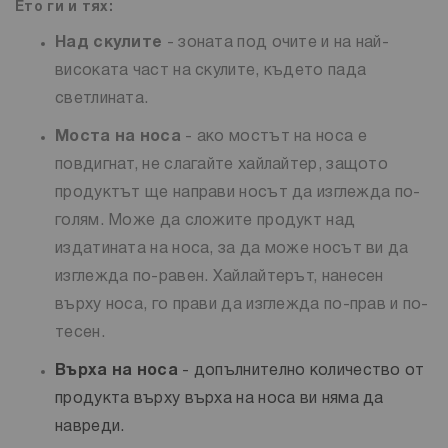
Ето ги и тях:
Над скулите
- зоната под очите и на най-
високата част на скулите, където пада
светлината.
Моста на носа
- ако мостът на носа е
повдигнат, не слагайте хайлайтер, защото
продуктът ще направи носът да изглежда по-
голям. Може да сложите продукт над
издатината на носа, за да може носът ви да
изглежда по-равен. Хайлайтерът, нанесен
върху носа, го прави да изглежда по-прав и по-
тесен.
Върха на носа
- допълнително количество от
продукта върху върха на носа ви няма да
навреди.