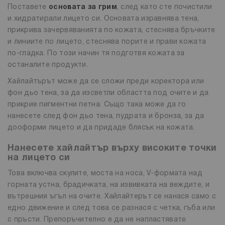
Поставете
основата за грим
, след като сте почистили
и хидратирали лицето си. Основата изравнява тена,
прикрива зачервяванията по кожата, стеснява бръчките
и линиите по лицето, стеснява порите и прави кожата
по-гладка. По този начин тя подготвя кожата за
останалите продукти.
Хайлайтърът може да се сложи преди коректора или
фон дьо тена, за да изсветли областта под очите и да
прикрие пигментни петна. Също така може да го
нанесете след фон дьо тена, пудрата и бронза, за да
дооформи лицето и да придаде блясък на кожата.
Нанесете хайлайтър върху високите точки
на лицето си
Това включва скулите, моста на носа, V-формата над
горната устна, брадичката, на извивката на веждите, и
вътрешния ъгъл на очите. Хайлайтерът се нанася само с
едно движение и след това се разнася с четка, гъба или
с пръсти. Препоръчително е да не напластявате