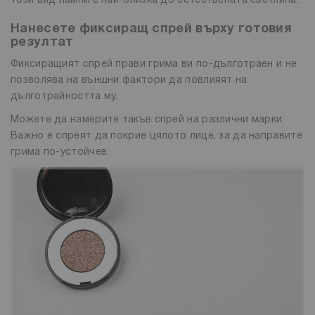
този вид лампи е най-близка до естествената светлина.
Нанесете фиксиращ спрей върху готовия
резултат
Фиксиращият спрей прави грима ви по-дълготраен и не
позволява на външни фактори да повлияят на
дълготрайността му.
Можете да намерите такъв спрей на различни марки.
Важно е спреят да покрие цялото лице, за да направите
грима по-устойчев.