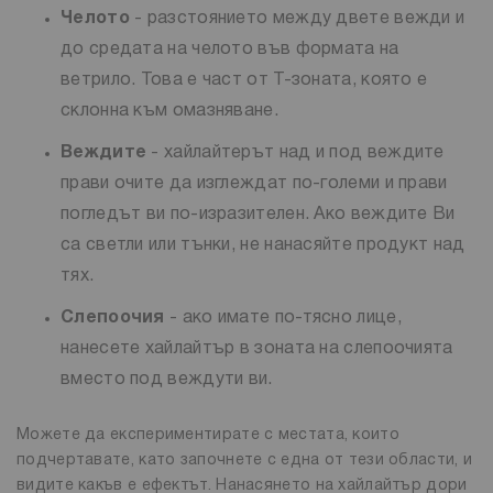
Челото
- разстоянието между двете вежди и
до средата на челото във формата на
ветрило. Това е част от Т-зоната, която е
склонна към омазняване.
Веждите
- хайлайтерът над и под веждите
прави очите да изглеждат по-големи и прави
погледът ви по-изразителен. Ако веждите Ви
са светли или тънки, не нанасяйте продукт над
тях.
Слепоочия
- ако имате по-тясно лице,
нанесете хайлайтър в зоната на слепоочията
вместо под веждути ви.
Можете да експериментирате с местата, които
подчертавате, като започнете с една от тези области, и
видите какъв е ефектът. Нанасянето на хайлайтър дори