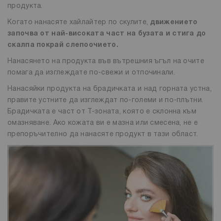
продукта.
Когато нанасяте хайлайтер по скулите,
движението
започва от най-високата част на бузата и стига до
скалпа покрай слепоочието.
Нанасянето на продукта във вътрешния ъгъл на очите
помага да изглеждате по-свежи и отпочинали.
Нанасяйки продукта на брадичката и над горната устна,
правите устните да изглеждат по-големи и по-плътни.
Брадичката е част от Т-зоната, която е склонна към
омазняване. Ако кожата ви е мазна или смесена, не е
препоръчително да нанасяте продукт в тази област.