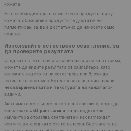
кожата.
Не е необходимо да напластявате продукта върху
кожата, обикновено продуктът е достатъчно
пигментиран, за да е достатъчно да нанесете само
веднъж.
Използвайте естествено осветление, за
да проверите резултата
След като сте готови и с последната стъпка от грима,
можете да видите резултата от хайлайтъра, като
изложите лицето си на естествена или близо до
естествена светлина. Естествената светлина прави
несъвършенствата и текстурата
на кожата
по-
видими.
Ако нямате достъп до естествена светлина, може да
използвате
LED ринг лампа
, за да видете как
хайлайтъра отразява светлината и как изглеждат
чертите ви, след като сте го нанесли. Светлината на