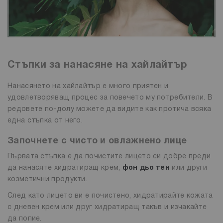
Стъпки за нанасяне на хайлайтър
Нанасянето на хайлайтър е много приятен и
удовлетворяващ процес за повечето му потребители. В
редовете по-долу можете да видите как протича всяка
една стъпка от него.
Започнете с чисто и овлажнено лице
Първата стъпка е да почистите лицето си добре преди
да нанасяте хидратиращ крем,
фон дьо тен
или други
козметични продукти.
След като лицето ви е почистено, хидратирайте кожата
с дневен крем или друг хидратиращ такъв и изчакайте
да попие.