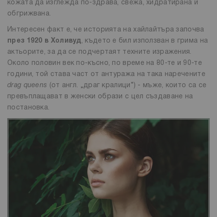
кожата да изглежда по-здрава, свежа, хидратирана и
обгрижвана.
Интересен факт е, че историята на хайлайтъра започва
през 1920 в Холивуд
, където е бил използван в грима на
актьорите, за да се подчертаят техните изражения.
Около половин век по-късно, по време на 80-те и 90-те
години, той става част от антуража на така наречените
drag queens
(от англ. „драг кралици“) - мъже, които са се
превъплащават в женски образи с цел създаване на
постановка.