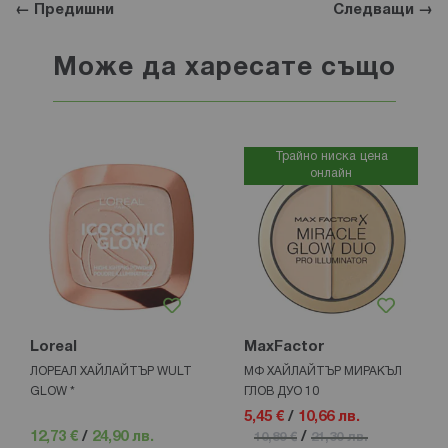
← Предишни
Следващи →
Може да харесате също
Трайно ниска цена
онлайн
Loreal
MaxFactor
ЛОРЕАЛ ХАЙЛАЙТЪР WULT
МФ ХАЙЛАЙТЪР МИРАКЪЛ
GLOW *
ГЛОВ ДУО 10
5,45 €
/
10,66 лв.
12,73 €
/
24,90 лв.
/
10,89 €
21,30 лв.