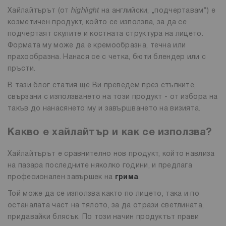
Хайлайтърът (от
highlight
на английски, „подчертавам“) е
козметичен продукт, който се използва, за да се
подчертаят скулите и костната структура на лицето.
Формата му може да е кремообразна, течна или
прахообразна. Нанася се с четка, бюти блендер или с
пръсти.
В тази блог статия ще Ви преведем през стъпките,
свързани с използването на този продукт - от избора на
такъв до нанасянето му и завършването на визията.
Какво е хайлайтър и как се използва?
Хайлайтърът е сравнително нов продукт, който навлиза
на пазара последните няколко години, и предлага
професионален завършек на
грима
.
Той може да се използва както по лицето, така и по
останалата част на тялото, за да отрази светлината,
придавайки блясък. По този начин продуктът прави