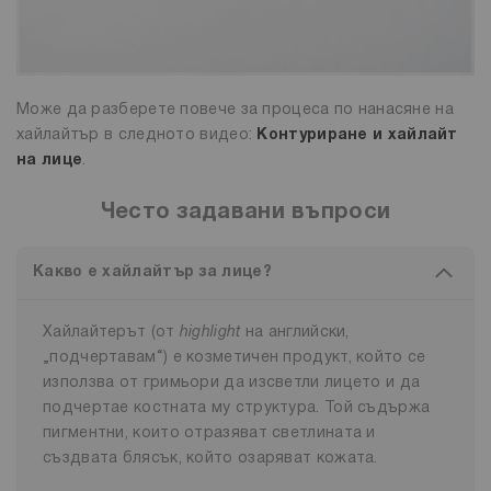
Може да разберете повече за процеса по нанасяне на
хайлайтър в следното видео:
Контуриране и хайлайт
на лице
.
Често задавани въпроси
Какво е хайлайтър за лице?
Хайлайтерът (от
highlight
на английски,
„подчертавам“) е козметичен продукт, който се
използва от гримьори да изсветли лицето и да
подчертае костната му структура. Той съдържа
пигментни, които отразяват светлината и
създвата блясък, който озаряват кожата.