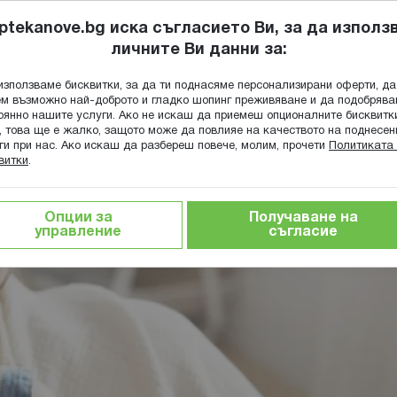
ptekanove.bg иска съгласието Ви, за да използ
личните Ви данни за:
ПОПИТАЙ Ф
използваме бисквитки, за да ти поднасяме персонализирани оферти, да
Търсене
м възможно най-доброто и гладко шопинг преживяване и да подобряв
оянно нашите услуги. Ако не искаш да приемеш опционалните бисквитк
КА
ГРИЖА ЗА МАЙКАТА И ДЕТЕТО
ХРАНИТЕЛНИ ДОБАВКИ
, това ще е жалко, защото може да повлияе на качеството на поднесен
ги при нас. Ако искаш да разбереш повече, молим, прочети
Политиката 
витки
.
 при бебе на 2 месеца
Опции за
Получаване на
 бебе на 2 месеца
управление
съгласие