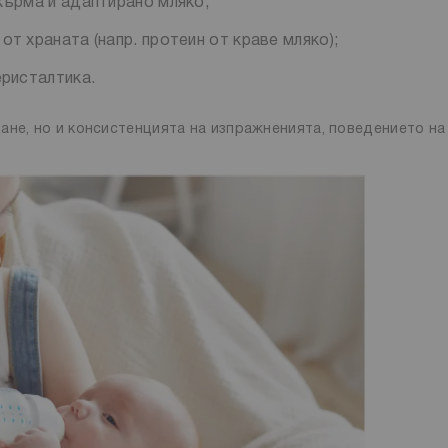
кърма и адаптирано мляко;
т храната (напр. протеин от краве мляко);
еристалтика.
ане, но и консистенцията на изпражненията, поведението на