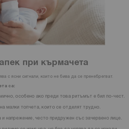
запек при кърмачета
ва с ясни сигнали, които не бива да се пренебрегват.
ета са:
мично, особено ако преди това ритъмът е бил по-чест.
на малки топчета, които се отделят трудно.
а и напрежение, често придружен със зачервено лице.