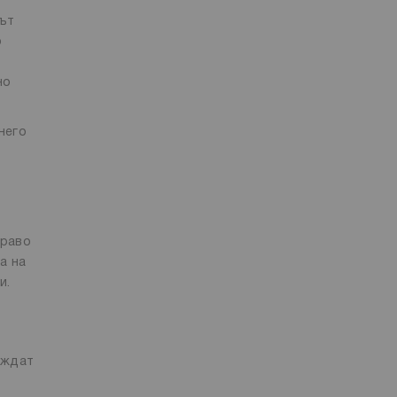
кът
о
но
 него
драво
а на
и.
еждат