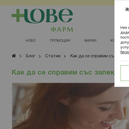
Прескачане
a
към
съдържанието
Ние 
даде
пост
НОВО
ПРОМОЦИИ
МАРКИ
КОЗМЕТИ
долу
услу
биск
Начало
Блог
Статии
Как да се справим със запек
Как да се справим със запек при