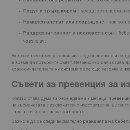
Напъване без резултат
- бебето се напъва и
Подут и твърд корем
- усеща се напрежение
Намален апетит или повръщане
- при по-
Раздразнителност и неспокоен сън
- бебе
чрез плач.
Ако тези симптоми се проявяват едновременно и про
е време да потърсите съвет. Независимо дали става д
храносмилателната му система е все още незряла и из
Съвети за превенция за и
Когато става дума за бебе едва на 2 месеца,
превенци
на кърмачетата е изключително чувствителна, а леките
за да се избегне запек при бебето.
Важно е да се следи внимателно
реакцията на бебет