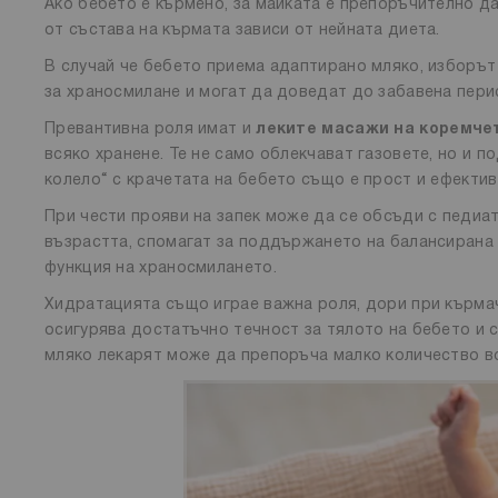
Ако бебето е кърмено, за майката е препоръчително да
от състава на кърмата зависи от нейната диета.
В случай че бебето приема адаптирано мляко, изборът
за храносмилане и могат да доведат до забавена пери
Превантивна роля имат и
леките масажи на коремче
всяко хранене. Те не само облекчават газовете, но и 
колело“ с крачетата на бебето също е прост и ефектив
При чести прояви на запек може да се обсъди с педи
възрастта, спомагат за поддържането на балансирана
функция на храносмилането.
Хидратацията също играе важна роля, дори при кърмач
осигурява достатъчно течност за тялото на бебето и 
мляко лекарят може да препоръча малко количество во