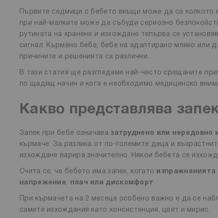
Първите седмици с бебето вкъщи може да са колкото 
при най-малките може да събуди сериозно безпокойство
рутината на хранене и изхождане тепърва се установя
сигнал. Кърмено бебе, бебе на адаптирано мляко или д
причините и решенията са различни.
В тази статия ще разгледаме най-често срещаните при
по щадящ начин и кога е необходимо медицинско вним
Какво представлява запе
Запек при бебе означава
затруднено или нередовно 
кърмаче. За разлика от по-големите деца и възрастни
изхождане варира значително. Някои бебета се изхожда
Счита се, че бебето има запек, когато
изпражненията 
напрежение
,
плач или дискомфорт
.
При кърмачета на 2 месеца особено важно е да се набл
самите изхождания като консистенция, цвят и мирис.