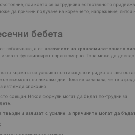
а състояние, при което се затруднява естественото придвиж
може да причини подуване на коремчето, напрежение, липса 
есечни бебета
 от заболяване, а от
незрялост на храносмилателната си
т и често функционират неравномерно. Това може да доведе
й като кърмата се усвоява почти изцяло и рядко оставя оста
 се изхождат по няколко дни. Това не означава, че те страд
да изглежда спокойно.
есто срещан. Някои формули могат да бъдат по-трудни за
 дете.
а твърди и излизат с усилие, а причините могат да бъда
;