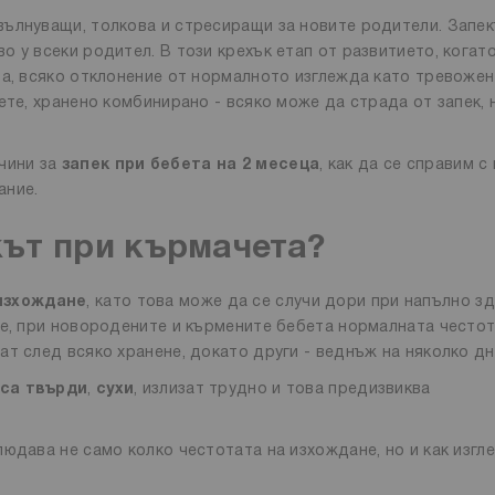
вълнуващи, толкова и стресиращи за новите родители. Запе
 у всеки родител. В този крехък етап от развитието, когат
ва, всяко отклонение от нормалното изглежда като тревожен
ете, хранено комбинирано - всяко може да страда от запек, 
чини за
запек при бебета на 2 месеца
, как да се справим с
ание.
кът при кърмачета?
изхождане
, като това може да се случи дори при напълно з
те, при новородените и кърмените бебета нормалната честот
т след всяко хранене, докато други - веднъж на няколко дн
са твърди
,
сухи
, излизат трудно и това предизвиква
юдава не само колко честотата на изхождане, но и как изгл