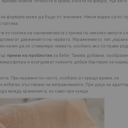
 приема повече течности и храни, богати на фибри, тъй като
 на формула може да бъде от значение. Някои марки са по-т
сталтика.
то
по посока на часовниковата стрелка по няколко минути с
подпомагат движението на червата. Упражнението тип „каране
ен начин да се стимулира червата, особено ако се прави ред
атър
прием на пробиотик
за бебе. Такива добавки, съобразен
 микрофлора и осигуряват нужните добри бактерии за норма
ета. При кърмене по-често, особено в горещо време, се
се избягва сгъстяване на изпражненията. При деца на адапт
да между храненията, но само при нужда.