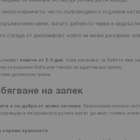
 видимо се измъчва, но без да успява да се изходи.
 около коремчето, често съпроводено с отделяне на га
продължителен запек, когато дебелото черво е задръсте
то страда от дискомфорт, който не може да изрази, ос
дължават
повече от 2-3 дни
, това означава, че бебето има за
ума за кърмено бебе или такова на адаптирано мляко,
исква деликатна грижа.
збягване на запек
ята е по-добра от всяко лечение
. Храносмилателната сис
 корекции в ежедневната рутина могат да имат голямо значе
о спрямо храненето
.