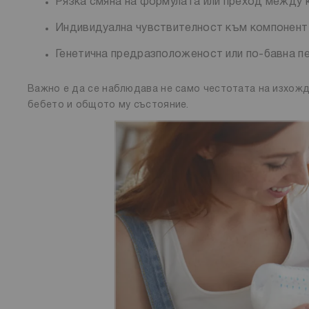
Рязка смяна на формулата или преход между 
Индивидуална чувствителност към компонент о
Генетична предразположеност или по-бавна п
Важно е да се наблюдава не само честотата на изхожд
бебето и общото му състояние.