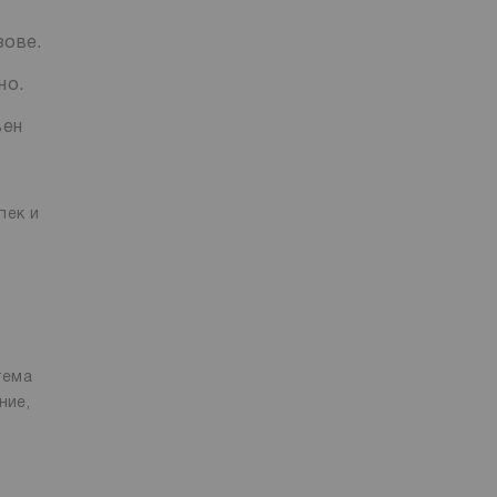
зове.
но.
вен
пек и
тема
ние,