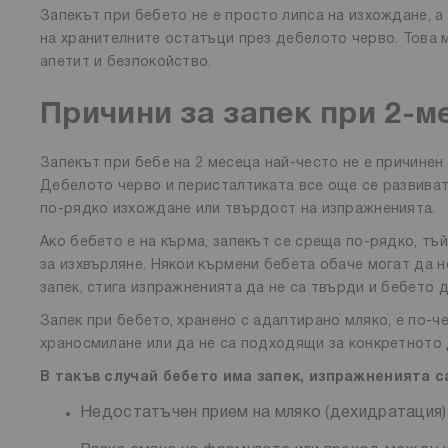
Запекът при бебето не е просто липса на изхождане, 
на хранителните остатъци през дебелото черво. Това 
апетит и безпокойство.
Причини за запек при 2-м
Запекът при бебе на 2 месеца най-често не е причинен
Дебелото черво и перисталтиката все още се развива
по-рядко изхождане или твърдост на изпражненията.
Ако бебето е на кърма, запекът се среща по-рядко, тъ
за изхвърляне. Някои кърмени бебета обаче могат да не
запек, стига изпражненията да не са твърди и бебето 
Запек при бебето, хранено с адаптирано мляко, е по-ч
храносмилане или да не са подходящи за конкретното
В такъв случай бебето има запек, изпражненията с
Недостатъчен прием на мляко (дехидратация)