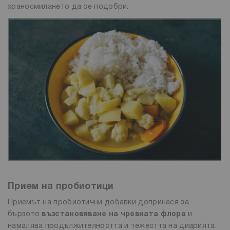
храносмилането да се подобри.
Прием на пробиотици
Приемът на пробиотични добавки допринася за
бързото
възстановяване на чревната флора
и
намалява продължителността и тежестта на диарията.