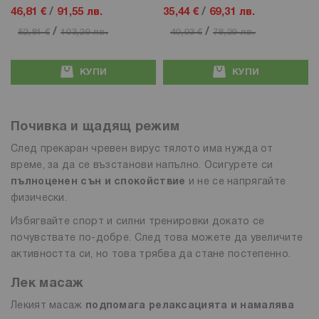
46,81 €
/
91,55 лв.
35,44 €
/
69,31 лв.
/
/
52,81 €
103,29 лв.
40,03 €
78,29 лв.
КУПИ
КУПИ
Почивка и щадящ режим
След прекаран чревен вирус тялото има нужда от
време, за да се възстанови напълно. Осигурете си
пълноценен сън и спокойствие
и не се напрягайте
физически.
Избягвайте спорт и силни тренировки докато се
почувствате по-добре. След това можете да увеличите
активността си, но това трябва да стане постепенно.
Лек масаж
Лекият масаж
подпомага релаксацията и намалява