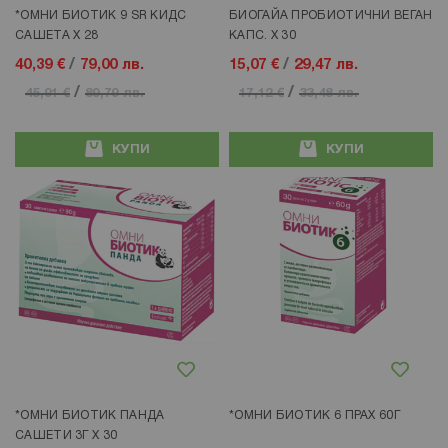
*ОМНИ БИОТИК 9 SR КИДС
БИОГАЙА ПРОБИОТИЧНИ ВЕГАН
САШЕТА Х 28
КАПС. Х 30
40,39 €
/
79,00 лв.
15,07 €
/
29,47 лв.
/
/
45,91 €
89,79 лв.
17,12 €
33,48 лв.
КУПИ
КУПИ
Добави в любими
Добави в любими
*ОМНИ БИОТИК ПАНДА
*ОМНИ БИОТИК 6 ПРАХ 60Г
САШЕТИ 3Г Х 30