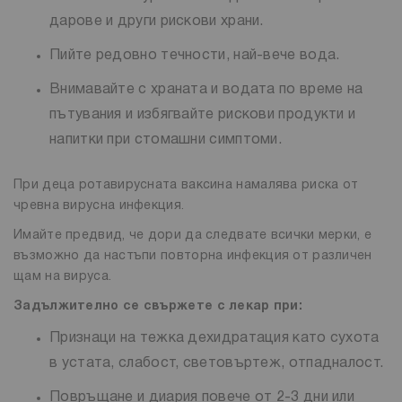
дарове и други рискови храни.
Пийте редовно течности, най-вече вода.
Внимавайте с храната и водата по време на
пътувания и избягвайте рискови продукти и
напитки при стомашни симптоми.
При деца ротавирусната ваксина намалява риска от
чревна вирусна инфекция.
Имайте предвид, че дори да следвате всички мерки, е
възможно да настъпи повторна инфекция от различен
щам на вируса.
Задължително се свържете с лекар при:
Признаци на тежка дехидратация като сухота
в устата, слабост, световъртеж, отпадналост.
Повръщане и диария повече от 2-3 дни или