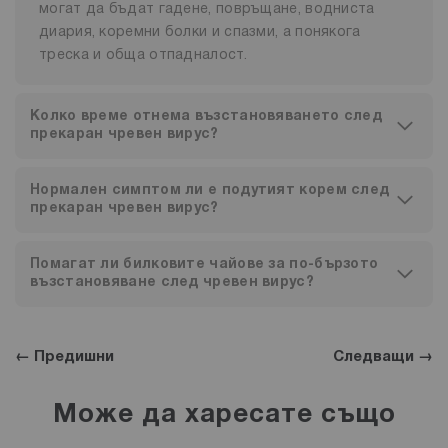
могат да бъдат гадене, повръщане, водниста
диария, коремни болки и спазми, а понякога
треска и обща отпадналост.
Колко време отнема възстановяването след
прекаран чревен вирус?
Нормален симптом ли е подутият корем след
прекаран чревен вирус?
Помагат ли билковите чайове за по-бързото
възстановяване след чревен вирус?
← Предишни
Следващи →
Може да харесате също