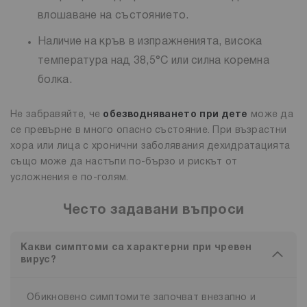
влошаване на състоянието.
Наличие на кръв в изпражненията, висока
температура над 38,5°C или силна коремна
болка.
Не забравяйте, че
обезводняването при дете
може да
се превърне в много опасно състояние. При възрастни
хора или лица с хронични заболявания дехидратацията
също може да настъпи по-бързо и рискът от
усложнения е по-голям.
Често задавани въпроси
Какви симптоми са характерни при чревен
вирус?
Обикновено симптомите започват внезапно и