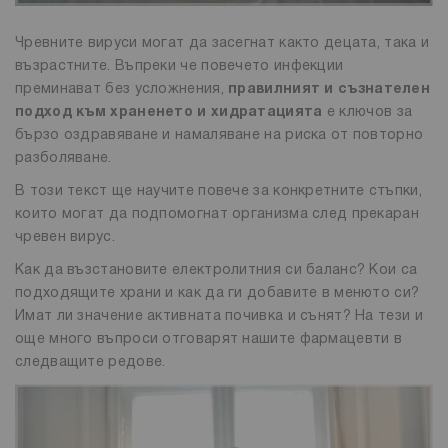
Чревните вируси могат да засегнат както децата, така и
възрастните. Въпреки че повечето инфекции
преминават без усложнения,
правилният и съзнателен
подход към храненето и хидратацията
е ключов за
бързо оздравяване и намаляване на риска от повторно
разболяване.
В този текст ще научите повече за конкретните стъпки,
които могат да подпомогнат организма след прекаран
чревен вирус.
Как да възстановите електролитния си баланс? Кои са
подходящите храни и как да ги добавите в менюто си?
Имат ли значение активната почивка и сънят? На тези и
още много въпроси отговарят нашите фармацевти в
следващите редове.