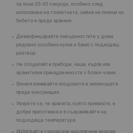
за поне 20-30 секунди, особено след
използване на тоалетната, смяна на пелени на
бебето и преди хранене.
Дезинфекцирайте повърхностите у дома
редовно (особено кухня и баня) с подходящ
разтвор.
Не споделяйте прибори, чаши, кърпи или
хранителни принадлежности с болен човек.
Винаги измивайте плодовете и зеленчуците
преди консумация.
Уверете се, че храната, която приемате, е
добре приготвена и я съхранявайте на
подходяща температура.
Избягвайте сурови или недопечени морски