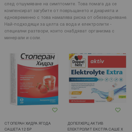
след отшумяване на симптомите. Това помага да се
компенсират загубите от повръщането и диарията и
едновременно с това намалява риска от обезводняване.
Най-подходящи за целта са вода и електролити -
специални разтвори, които снабдяват организма с
минерали и соли.
Добави в любими
Добави в любими
СТОПЕРАН ХИДРА ЯГОДА
ДОПЕЛХЕРЦ АКТИВ
САШЕТА 12 БР
ЕЛЕКТРОЛИТ ЕКСТРА САШЕ Х