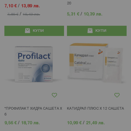
20
7,10 €
/
13,89 лв.
/
5,31 €
/
10,39 лв.
7,89 €
15,43 лв.
КУПИ
КУПИ
Добави в любими
Добави в любими
*ПРОФИЛАКТ ХИДРА САШЕТА Х
КАТИДРАЛ ПЛЮС Х 12 САШЕТА
6
9,56 €
/
18,70 лв.
10,99 €
/
21,49 лв.