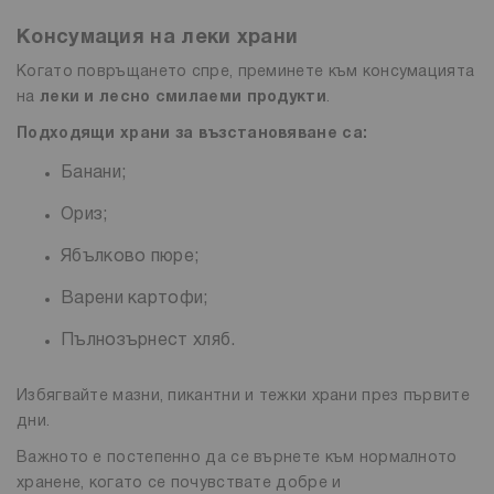
Консумация на леки храни
Когато повръщането спре, преминете към консумацията
на
леки и лесно смилаеми продукти
.
Подходящи храни за възстановяване са:
Банани;
Ориз;
Ябълково пюре;
Варени картофи;
Пълнозърнест хляб.
Избягвайте мазни, пикантни и тежки храни през първите
дни.
Важното е постепенно да се върнете към нормалното
хранене, когато се почувствате добре и