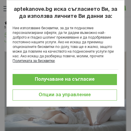
Прескачане
Търсене
Люб
Ко
към
aptekanove.bg иска съгласието Ви, за
съдържанието
Вход
да използва личните Ви данни за:
Начало
Блог
Здраве
Заболявания
Инфектология
5 съвета за бързо възстановяване след чревен вирус
Ние използваме бисквитки, за да ти поднасяме
персонализирани оферти, да ти дадем възможно най-
5 съвета за бързо възстановяване след
доброто и гладко шопинг преживяване и да подобряваме
чревен вирус
постоянно нашите услуги. Ако не искаш да приемеш
опционалните бисквитки по-долу, това ще е жалко, защото
може да повлияе на качеството на поднесените услуги при
нас. Ако искаш да разбереш повече, молим, прочети
Политиката за бисквитки
.
Получаване на съгласие
Опции за управление