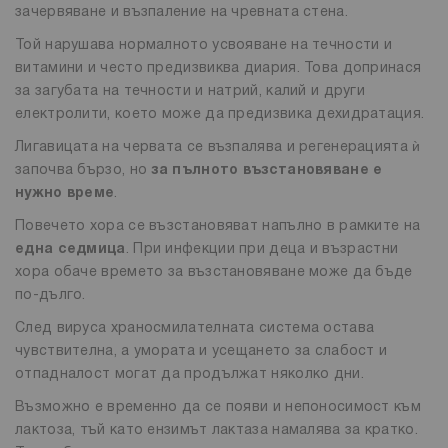
зачервяване и възпаление на чревната стена.
Той нарушава нормалното усвояване на течности и
витамини и често предизвиква диария. Това допринася
за загубата на течности и натрий, калий и други
електролити, което може да предизвика дехидратация.
Лигавицата на червата се възпалява и регенерацията ѝ
започва бързо, но
за пълното възстановяване е
нужно време
.
Повечето хора се възстановяват напълно в рамките на
една седмица
. При инфекции при деца и възрастни
хора обаче времето за възстановяване може да бъде
по-дълго.
След вируса храносмилателната система остава
чувствителна, а умората и усещането за слабост и
отпадналост могат да продължат няколко дни.
Възможно е временно да се появи и непоносимост към
лактоза, тъй като ензимът лактаза намалява за кратко.