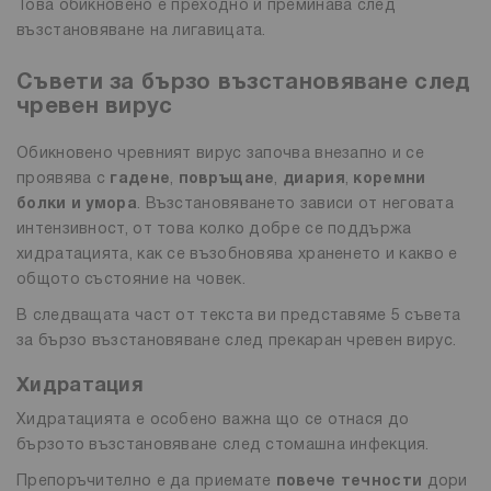
Това обикновено е преходно и преминава след
възстановяване на лигавицата.
Съвети за бързо възстановяване след
чревен вирус
Обикновено чревният вирус започва внезапно и се
проявява с
гадене
,
повръщане
,
диария
,
коремни
болки и умора
. Възстановяването зависи от неговата
интензивност, от това колко добре се поддържа
хидратацията, как се възобновява храненето и какво е
общото състояние на човек.
В следващата част от текста ви представяме 5 съвета
за бързо възстановяване след прекаран чревен вирус.
Хидратация
Хидратацията е особено важна що се отнася до
бързото възстановяване след стомашна инфекция.
Препоръчително е да приемате
повече течности
дори