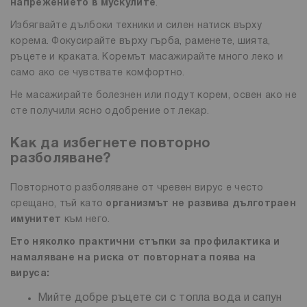
напрежението в мускулите
.
Избягвайте дълбоки техники и силен натиск върху
корема. Фокусирайте върху гърбa, раменете, шията,
ръцете и краката. Коремът масажирайте много леко и
само ако се чувствате комфортно.
Не масажирайте болезнен или подут корем, освен ако не
сте получили ясно одобрение от лекар.
Как да избегнете повторно
разболяване?
Повторното разболяване от чревен вирус е често
срещано, тъй като
организмът не развива дълготраен
имунитет
към него.
Ето няколко практични стъпки за профилактика и
намаляване на риска от повторната поява на
вируса:
Мийте добре ръцете си с топла вода и сапун