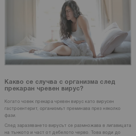
Какво се случва с организма след
прекаран чревен вирус?
Когато човек прекара чревен вирус като вирусен
гастроентерит, организмът преминава през няколко
фази.
След заразяването вирусът се размножава в лигавицата
на тънкото и част от дебелото черво. Това води до