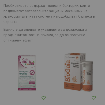
Пробиотиците съдържат полезни бактерии, които
подпомагат естествените защитни механизми на
храносмилателната система и подобряват баланса в
червата.
Важно е да следвате указанието за дозировка и
продължителност на приема, за да се постигне
оптимален ефект.
Добави в любими
Добави в любими