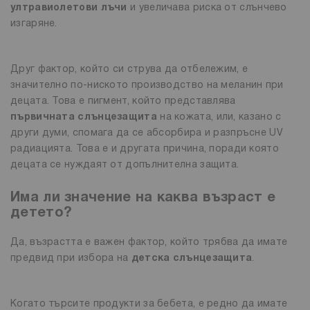
ултравиолетови лъчи
и увеличава риска от слънчево
изгаряне.
Друг фактор, който си струва да отбележим, е
значително по-ниското производство на меланин при
децата. Това е пигмент, който представлява
първичната слънцезащита
на кожата, или, казано с
други думи, спомага да се абсорбира и разпръсне UV
радиацията. Това е и другата причина, поради която
децата се нуждаят от допълнителна защита.
Има ли значение на каква възраст е
детето?
Да, възрастта е важен фактор, който трябва да имате
предвид при избора на
детска слънцезащита
.
Когато търсите продукти за бебета, е редно да имате