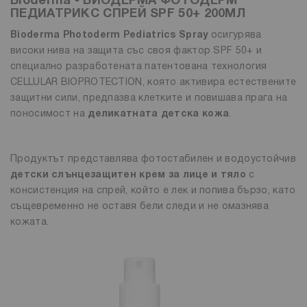
Bioderma - БИОДЕРМА ФОТОДЕРМ
ПЕДИАТРИКС СПРЕЙ SPF 50+ 200МЛ
Bioderma Photoderm Pediatrics Spray
осигурява
високи нива на защита със своя фактор SPF 50+ и
специално разработената патентована технология
CELLULAR BIOPROTECTION, която активира естествените
защитни сили, предпазва клетките и повишава прага на
поносимост на
деликатната детска кожа
.
Продуктът представлява фотостабилен и водоустойчив
детски слънцезащитен крем за лице и тяло
с
консистенция на спрей, който е лек и попива бързо, като
същевременно не оставя бели следи и не омазнява
кожата.