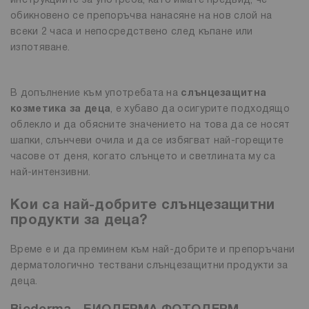
инструкциите за употреба, като имате предвид, че
обикновено се препоръчва нанасяне на нов слой на
всеки 2 часа и непосредствено след къпане или
изпотяване.
В допълнение към употребата на
слънцезащитна
козметика за деца
, е хубаво да осигурите подходящо
облекло и да обясните значението на това да се носят
шапки, слънчеви очила и да се избягват най-горещите
часове от деня, когато слънцето и светлината му са
най-интензивни.
Кои са най-добрите слънцезащитни
продукти за деца?
Време е и да преминем към най-добрите и препоръчани
дерматологично тествани слънцезащитни продукти за
деца.