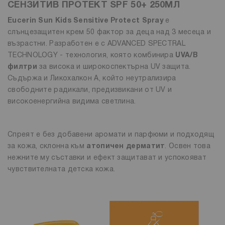
СЕНЗИТИВ ПРОТЕКТ SPF 50+ 250МЛ
Eucerin Sun Kids Sensitive Protect Spray
е
слънцезащитен крем 50 фактор за деца над 3 месеца и
възрастни. Разработен е с ADVANCED SPECTRAL
TECHNOLOGY - технология, която комбинира
UVA/B
филтри
за висока и широкоспектърна UV защита.
Съдържа и Ликохалкон А, който неутрализира
свободните радикали, предизвикани от UV и
високоенергийна видима светлина.
Спреят е без добавени аромати и парфюми и подходящ
за кожа, склонна към
атопичен дерматит
. Освен това
нежните му съставки и ефект защитават и успокояват
чувствителната детска кожа.