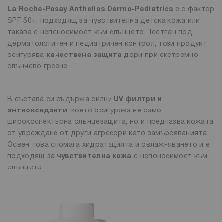
La Roche-Posay Anthelios Dermo-Pediatrics
е с фактор
SPF 50+, подходящ за чувствителна детска кожа или
такава с непоносимост към слънцето. Тестван под
дерматологичен и педиатричен контрол, този продукт
осигурява
качествена защита
дори при екстремно
слънчево греене.
В състава си съдържа силни
UV филтри и
антиоксиданти
, което осигурява не само
широкоспектърна слънцезащита, но и предпазва кожата
от увреждане от други агресори като замърсяванията.
Освен това спомага хидратацията и овлажняването и е
подходящ за
чувствителна кожа
с непоносимост към
слънцето.