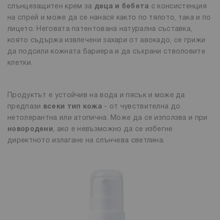
слънцезащитен крем за
деца и бебета
с консистенция
на спрей и може да се нанася както по тялото, така и по
лицето. Неговата патентована натурална съставка,
която съдържа извлечени захари от авокадо, се грижи
да подсили кожната бариера и да съхрани стволовите
клетки.
Продуктът е устойчив на вода и пясък и може да
предпази
всеки тип кожа
- от чувствителна до
нетолерантна или атопична. Може да се използва и при
новородени
, ако е невъзможно да се избегне
директното излагане на слънчева светлина.