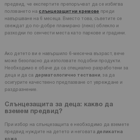
предвид, че експертите препоръчват да се избягва
ползването на
слънцезащитни кремове
преди
навършване на 6 месеца. Вместо това, съветите се
свеждат до по-добре планирано (леко) облекло и
разходки по сенчести места като паркове и градини.
Ако детето ви е навършило 6-месечна възраст, вече
може безопасно да използвате подобни продукти.
Необходимо е обаче да са специално разработени за
деца и да са
дерматологично тествани
, за да
осигурите качествено предпазване от увреждане и
раздразнение.
Слънцезащита за деца: какво да
вземем предвид?
При избор на слънцезащита е необходимо да вземете
предвид нуждите на детето и неговата
деликатна
кожа
.