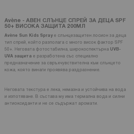
Avène - АВЕН СЛЪНЦЕ СПРЕЙ ЗА ДЕЦА SPF
50+ ВИСОКА ЗАЩИТА 200МЛ
Avène Sun Kids Spray
е слънцезащитен лосион за деца
тип спрей, който разполага с много висок фактор SPF
50+. Неговата фотостабилна, широкоспектърна
UVB-
UVA защита
е разработена със специално
предназначение за свръхчувствителна към слънцето
кожа, която винаги проявява раздразнение.
Неговата текстура е лека, немазна и устойчива на вода
и изпотяване. В състава му има термална вода и силни
антиоксиданти и не се съдържат аромати.