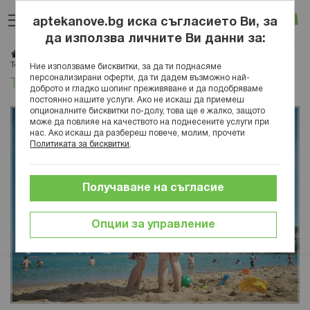
Прескачане
Търсене
Люб
Ко
към
aptekanove.bg иска съгласието Ви, за
съдържанието
Вход
да използва личните Ви данни за:
Начало
Блог
Красота
Грижа за кожата
Топ 5 слънцезащитни кремове за деца
Ние използваме бисквитки, за да ти поднасяме
персонализирани оферти, да ти дадем възможно най-
Топ 5 слънцезащитни кремове за деца
доброто и гладко шопинг преживяване и да подобряваме
постоянно нашите услуги. Ако не искаш да приемеш
опционалните бисквитки по-долу, това ще е жалко, защото
може да повлияе на качеството на поднесените услуги при
нас. Ако искаш да разбереш повече, молим, прочети
Политиката за бисквитки
.
Получаване на съгласие
Опции за управление