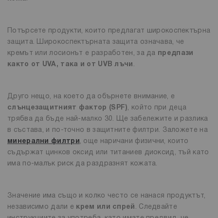
Потърсете продукти, които предлагат широкоспектърна
защита. Широкоспектърната защита означава, че
кремът или лосионът е разработен, за да
предпази
както от UVA, така и от UVB лъчи
.
Друго нещо, на което да обърнете внимание, е
слънцезащитният фактор (SPF)
, който при деца
трябва да бъде най-малко 30. Ще забележите и разлика
в състава, и по-точно в защитните филтри. Заложете на
минерални филтри
, още наричани физични, които
съдържат цинков оксид или титаниев диоксид, тъй като
има по-малък риск да раздразнят кожата.
Значение има също и колко често се нанася продуктът,
независимо дали е
крем или спрей
. Следвайте