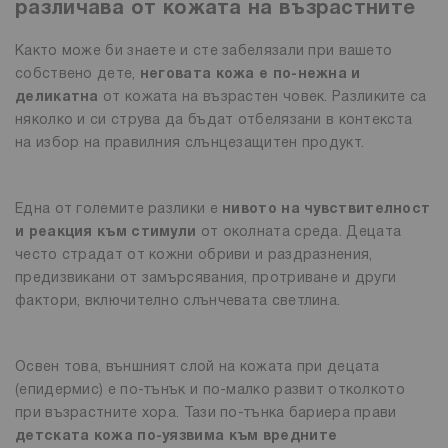
различава от кожата на възрастните
Както може би знаете и сте забелязали при вашето
собствено дете,
неговата кожа е по-нежна и
деликатна
от кожата на възрастен човек. Разликите са
няколко и си струва да бъдат отбелязани в контекста
на избор на правилния слънцезащитен продукт.
Една от големите разлики е
нивото на чувствителност
и реакция към стимули
от околната среда. Децата
често страдат от кожни обриви и раздразнения,
предизвикани от замърсявания, протриване и други
фактори, включително слънчевата светлина.
Освен това, външният слой на кожата при децата
(епидермис) е по-тънък и по-малко развит отколкото
при възрастните хора. Тази по-тънка бариера прави
детската кожа по-уязвима към вредните