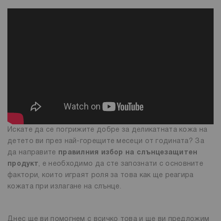
Искате да се погрижите добре за деликатната кожа на
детето ви през най-горещите месеци от годината? За
да направите
правилния избор на слънцезащитен
продукт
, е необходимо да сте запознати с основните
фактори, които играят роля за това как ще реагира
кожата при излагане на слънце.
Днес ще ви помогнем с всичко това и ще ви предложим