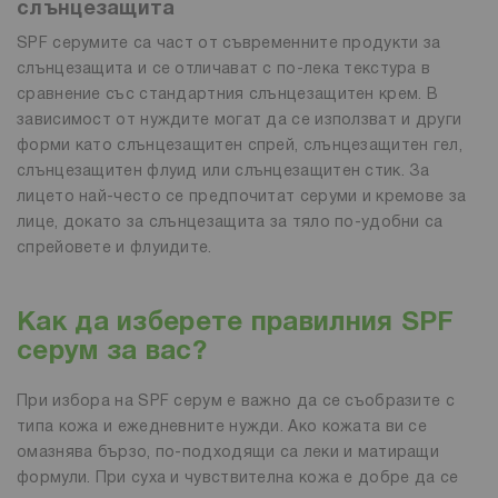
слънцезащита
SPF серумите са част от съвременните продукти за
слънцезащита и се отличават с по-лека текстура в
сравнение със стандартния слънцезащитен крем. В
зависимост от нуждите могат да се използват и други
форми като слънцезащитен спрей, слънцезащитен гел,
слънцезащитен флуид или слънцезащитен стик. За
лицето най-често се предпочитат серуми и кремове за
лице, докато за слънцезащита за тяло по-удобни са
спрейовете и флуидите.
Как да изберете правилния SPF
серум за вас?
При избора на SPF серум е важно да се съобразите с
типа кожа и ежедневните нужди. Ако кожата ви се
омазнява бързо, по-подходящи са леки и матиращи
формули. При суха и чувствителна кожа е добре да се