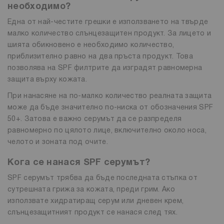
необходимо?
Една от най-честите грешки е използването на твърде
малко количество слънцезащитен продукт. За лицето и
шията обикновено е необходимо количество,
приблизително равно на два пръста продукт. Това
позволява на SPF филтрите да изградят равномерна
защита върху кожата.
При нанасяне на по-малко количество реалната защита
може да бъде значително по-ниска от обозначения SPF
50+. Затова е важно серумът да се разпределя
равномерно по цялото лице, включително около носа,
челото и зоната под очите.
Кога се нанася SPF серумът?
SPF серумът трябва да бъде последната стъпка от
сутрешната грижа за кожата, преди грим. Ако
използвате хидратиращ серум или дневен крем,
слънцезащитният продукт се нанася след тях.