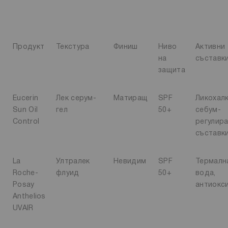
Продукт
Текстура
Финиш
Ниво
Активни
на
съставк
защита
Eucerin
Лек серум-
Матиращ
SPF
Ликохалк
Sun Oil
гел
50+
себум-
Control
регулир
съставк
La
Ултралек
Невидим
SPF
Термалн
Roche-
флуид
50+
вода,
Posay
антиокс
Anthelios
UVAIR