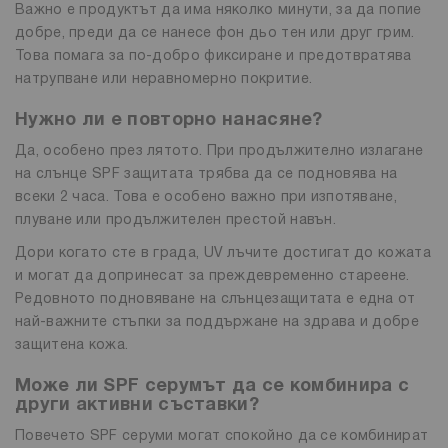
Важно е продуктът да има няколко минути, за да попие
добре, преди да се нанесе фон дьо тен или друг грим.
Това помага за по-добро фиксиране и предотвратява
натрупване или неравномерно покритие.
Нужно ли е повторно нанасяне?
Да, особено през лятото. При продължително излагане
на слънце SPF защитата трябва да се подновява на
всеки 2 часа. Това е особено важно при изпотяване,
плуване или продължителен престой навън.
Дори когато сте в града, UV лъчите достигат до кожата
и могат да допринесат за преждевременно стареене.
Редовното подновяване на слънцезащитата е една от
най-важните стъпки за поддържане на здрава и добре
защитена кожа.
Може ли SPF серумът да се комбинира с
други активни съставки?
Повечето SPF серуми могат спокойно да се комбинират