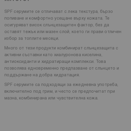
SPF серумите се отличават с лека текстура, бързо
попиване и комфортно усещане върху кожата. Те
осигуряват висок слънцезащитен фактор, без да
оставят тежък или мазен слой, което ги прави отличен
избор за топлите месеци.
Много от тези продукти комбинират слънцезащита с
активни съставки като хиалуронова киселина,
антиоксиданти и хидратиращи комплекси. Това
позволява едновременно предпазване от слънцето и
поддържане на добра хидратация.
SPF серумите са подходящи за ежедневна употреба,
включително под грим, и често се предпочитат при
мазна, комбинирана или чувствителна кожа.