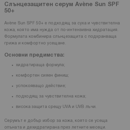
Слънцезащитен серум Avène Sun SPF
50+
Avène Sun SPF 50+ е подходящ за суха и чувствителна
кожа, която има нужда от по-интензивна хидратация.
Формулата комбинира слънцезащита с подхранваща
грижа и комфортно усещане.
Основни предимства:
хидратираща формула;
комфортен сияен финиш;
успокояващо действие;
подходящ за чувствителна кожа;
висока защита срещу UVA и UVB лъчи.
Серумът е добър избор за кожа, която се усеща
опъната и дехидратирана през летните месеци.