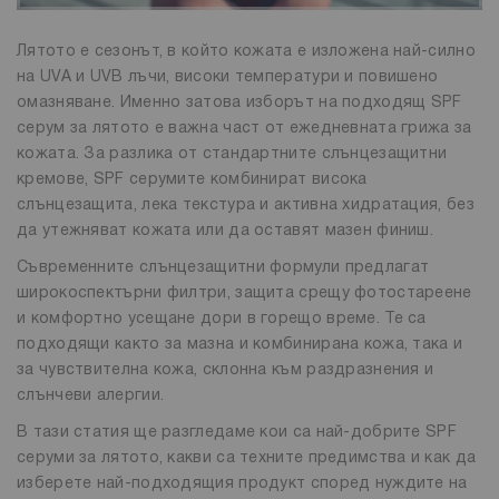
Лятото е сезонът, в който кожата е изложена най-силно
на UVA и UVB лъчи, високи температури и повишено
омазняване. Именно затова изборът на подходящ SPF
серум за лятото е важна част от ежедневната грижа за
кожата. За разлика от стандартните слънцезащитни
кремове, SPF серумите комбинират висока
слънцезащита, лека текстура и активна хидратация, без
да утежняват кожата или да оставят мазен финиш.
Съвременните слънцезащитни формули предлагат
широкоспектърни филтри, защита срещу фотостареене
и комфортно усещане дори в горещо време. Те са
подходящи както за мазна и комбинирана кожа, така и
за чувствителна кожа, склонна към раздразнения и
слънчеви алергии.
В тази статия ще разгледаме кои са най-добрите SPF
серуми за лятото, какви са техните предимства и как да
изберете най-подходящия продукт според нуждите на