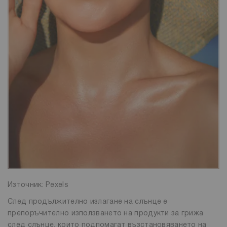
Източник: Pexels
След продължително излагане на слънце е
препоръчително използването на продукти за грижа
след слънце, които подпомагат възстановяването на