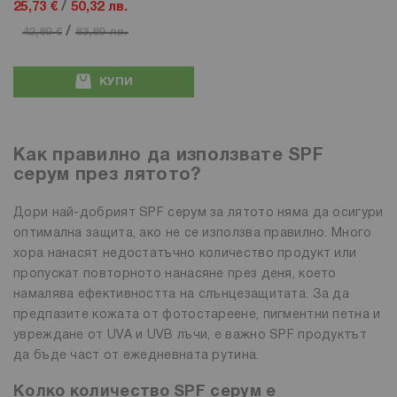
25,73 €
/
50,32 лв.
/
42,89 €
83,89 лв.
КУПИ
Как правилно да използвате SPF
серум през лятото?
Дори най-добрият SPF серум за лятото няма да осигури
оптимална защита, ако не се използва правилно. Много
хора нанасят недостатъчно количество продукт или
пропускат повторното нанасяне през деня, което
намалява ефективността на слънцезащитата. За да
предпазите кожата от фотостареене, пигментни петна и
увреждане от UVA и UVB лъчи, е важно SPF продуктът
да бъде част от ежедневната рутина.
Колко количество SPF серум е