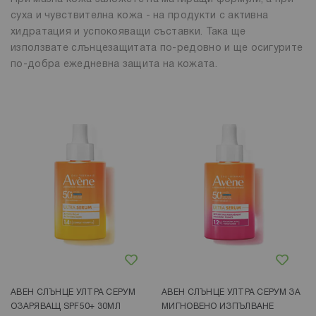
суха и чувствителна кожа - на продукти с активна
хидратация и успокояващи съставки. Така ще
използвате слънцезащитата по-редовно и ще осигурите
по-добра ежедневна защита на кожата.
Добави в любими
Добави в любими
АВЕН СЛЪНЦЕ УЛТРА СЕРУМ
АВЕН СЛЪНЦЕ УЛТРА СЕРУМ ЗА
ОЗАРЯВАЩ SPF50+ 30МЛ
МИГНОВЕНО ИЗПЪЛВАНЕ