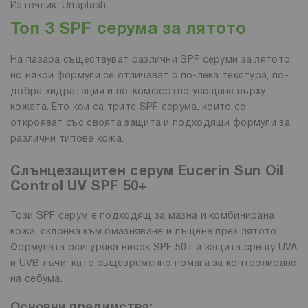
Източник: Unsplash
Топ 3 SPF серума за лятото
На пазара съществуват различни SPF серуми за лятото,
но някои формули се отличават с по-лека текстура, по-
добра хидратация и по-комфортно усещане върху
кожата. Ето кои са трите SPF серума, които се
открояват със своята защита и подходящи формули за
различни типове кожа.
Слънцезащитен серум Eucerin Sun Oil
Control UV SPF 50+
Този SPF серум е подходящ за мазна и комбинирана
кожа, склонна към омазняване и лъщене през лятото.
Формулата осигурява висок SPF 50+ и защита срещу UVA
и UVB лъчи, като същевременно помага за контролиране
на себума.
Основни предимства: