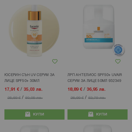
Добави в любими
Добави в любими
ЮСЕРИН СЪН UV СЕРУМ ЗА
ЛРП АНТЕЛИОС SPF50+ UVAIR
ЛИЦЕ SPF50+ 30МЛ
СЕРУМ ЗА ЛИЦЕ 50МЛ 932349
17,91 €
/
35,03 лв.
18,89 €
/
36,95 лв.
/
/
25,59 €
50,05 лв.
26,99 €
52,79 лв.
КУПИ
КУПИ