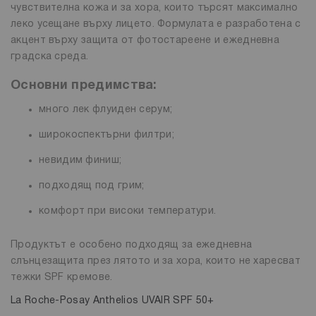
чувствителна кожа и за хора, които търсят максимално
леко усещане върху лицето. Формулата е разработена с
акцент върху защита от фотостареене и ежедневна
градска среда.
Основни предимства:
много лек флуиден серум;
широкоспектърни филтри;
невидим финиш;
подходящ под грим;
комфорт при високи температури.
Продуктът е особено подходящ за ежедневна
слънцезащита през лятото и за хора, които не харесват
тежки SPF кремове.
La Roche-Posay Anthelios UVAIR SPF 50+