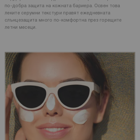
по-добра защита на кожната бариера. Освен това
леките серумни текстури правят ежедневната
слънцезащита много по-комфортна през горещите
летни месеци.