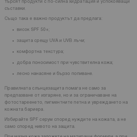
търсят продукти с по-силна хидратация и успокояващи
съставки.
Също така е важно продуктът да предлага:
висок SPF 50+;
защита срещу UVA и UVB лъчи;
комфортна текстура;
добра поносимост при чувствителна кожа;
лесно нанасяне и бързо попиване.
Правилната слънцезащита помага не само за
предпазване от изгаряне, но и за ограничаване на
фотостареенето, пигментните петна и увреждането на
кожната бариера.
Избирайте SPF серум според нуждите на кожата, а не
само според нивото на защита.
При мазна кожа заложете на матиращи формули, а при