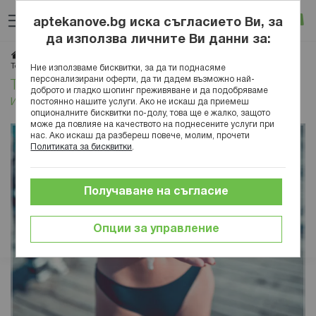
Прескачане
Търсене
Люб
Ко
към
aptekanove.bg иска съгласието Ви, за
съдържанието
Вход
да използва личните Ви данни за:
Начало
Блог
Красота
Анти-ейдж
Топ 3 SPF серума за лятото и кой от тях да изберете
Ние използваме бисквитки, за да ти поднасяме
персонализирани оферти, да ти дадем възможно най-
Топ 3 SPF серума за лятото и кой от тях да
доброто и гладко шопинг преживяване и да подобряваме
изберете
постоянно нашите услуги. Ако не искаш да приемеш
опционалните бисквитки по-долу, това ще е жалко, защото
може да повлияе на качеството на поднесените услуги при
нас. Ако искаш да разбереш повече, молим, прочети
Политиката за бисквитки
.
Получаване на съгласие
Опции за управление