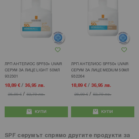
Добави в любими
Добави в любими
ЛРП АНТЕЛИОС SPF50+ UVAIR
ЛРП АНТЕЛИОС SPF50+ UVAIR
СЕРУМ ЗА ЛИЦЕ LIGHT 50МЛ
СЕРУМ ЗА ЛИЦЕ MEDIUM 50МЛ
932301
932264
18,89 €
/
36,95 лв.
18,89 €
/
36,95 лв.
/
/
26,99 €
52,79 лв.
26,99 €
52,79 лв.
КУПИ
КУПИ
SPF серумът спрямо другите продукти за