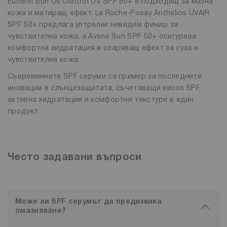
Eucerin Sun Oil Control UV SPF 50+ е подходящ за мазна
кожа и матиращ ефект, La Roche-Posay Anthelios UVAIR
SPF 50+ предлага ултралек невидим финиш за
чувствителна кожа, а Avene Sun SPF 50+ осигурява
комфортна хидратация и озаряващ ефект за суха и
чувствителна кожа.
Съвременните SPF серуми са пример за последните
иновации в слънцезащитата, съчетаващи висок SPF,
активна хидратация и комфортни текстури в един
продукт.
Често задавани въпроси
Може ли SPF серумът да предизвика
омазняване?