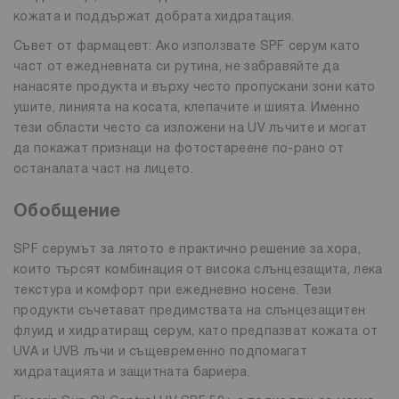
кожата и поддържат добрата хидратация.
Съвет от фармацевт: Ако използвате SPF серум като
част от ежедневната си рутина, не забравяйте да
нанасяте продукта и върху често пропускани зони като
ушите, линията на косата, клепачите и шията. Именно
тези области често са изложени на UV лъчите и могат
да покажат признаци на фотостареене по-рано от
останалата част на лицето.
Обобщение
SPF серумът за лятото е практично решение за хора,
които търсят комбинация от висока слънцезащита, лека
текстура и комфорт при ежедневно носене. Тези
продукти съчетават предимствата на слънцезащитен
флуид и хидратиращ серум, като предпазват кожата от
UVA и UVB лъчи и същевременно подпомагат
хидратацията и защитната бариера.