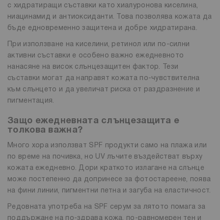
с хидратиращи съставки като хиалуронова киселина,
ниацинамид и антиоксиданти. Това позволява кожата да
бъде едновременно защитена и добре хидратирана.
При използване на киселини, ретинол или по-силни
активни съставки е особено важно ежедневното
нанасяне на висок слънцезащитен фактор. Тези
съставки могат да направят кожата по-чувствителна
към слънцето и да увеличат риска от раздразнение и
пигментация.
Защо ежедневната слънцезащита е
толкова важна?
Много хора използват SPF продукти само на плажа или
по време на почивка, но UV лъчите въздействат върху
кожата ежедневно. Дори краткото излагане на слънце
може постепенно да допринесе за фотостареене, поява
на фини линии, пигментни петна и загуба на еластичност.
Редовната употреба на SPF серум за лятото помага за
поддържане на по-здрава кожа, по-равномерен тен и