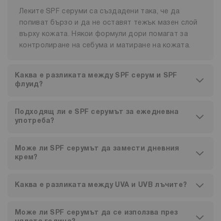
Леките SPF серуми са създадени така, че да
попиват бързо и да не оставят тежък мазен слой
върху кожата. Някои формули дори помагат за
контролиране на себума и матиране на кожата.
Каква е разликата между SPF серум и SPF
флуид?
Подходящ ли е SPF серумът за ежедневна
употреба?
Може ли SPF серумът да замести дневния
крем?
Каква е разликата между UVA и UVB лъчите?
Може ли SPF серумът да се използва през