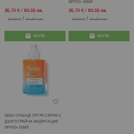
SPF50+ 30МЛ
25,73 €
/
50,32 лв.
25,73 €
/
50,32 лв.
/
/
42,89 €
83,89 лв.
42,89 €
83,89 лв.
КУПИ
КУПИ
Добави в любими
АВЕН СЛЪНЦЕ УЛТРА СЕРУМ С
ДЪЛГОТРАЙНА ХИДРАТАЦИЯ
SPF50+ 30МЛ