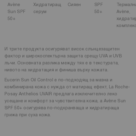
Avène
Хидратиращ
Сияен
SPF
Термалн
Sun SPF
серум
50+
Avène,
50+
хидрати
комплек
И трите продукта осигуряват висок слънцезащитен
фактор и широкоспектърна защита срещу UVA и UVB
лъчи. Основната разлика между тях е в текстурата,
нивото на хидратация и финиша върху кожата.
Eucerin Sun Oil Control е по-подходящ за мазна и
комбинирана кожа с нужда от матиращ ефект, La Roche-
Posay Anthelios UVAIR предлага изключително леко
усещане и комфорт за чувствителна кожа, а Avène Sun
SPF 50+ осигурява по-подхранваща и хидратираща
грижа при суха кожа.