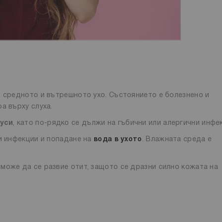
, средното и вътрешното ухо. Състоянието е болезнено и
а върху слуха.
руси
, като по-рядко се дължи на гъбични или алергични инфе
ни инфекции и попадане на
вода в ухото
. Влажната среда е
може да се развие отит, защото се дразни силно кожата на