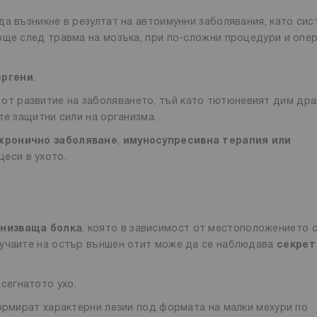
да възникне в резултат на автоимунни заболявания, като сис
още след травма на мозъка, при по-сложни процедури и опе
ергени
.
 от развитие на заболяването, тъй като тютюневият дим дра
те защитни сили на организма.
хронично заболяване
,
имуносупресивна терапия или
цеси в ухото.
онизваща болка
, която в зависимост от местоположението 
лучаите на остър външен отит може да се наблюдава
секрет
асегнатото ухо.
формират характерни лезии под формата на малки мехури по