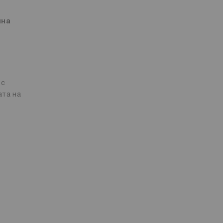
мна
 с
ата на