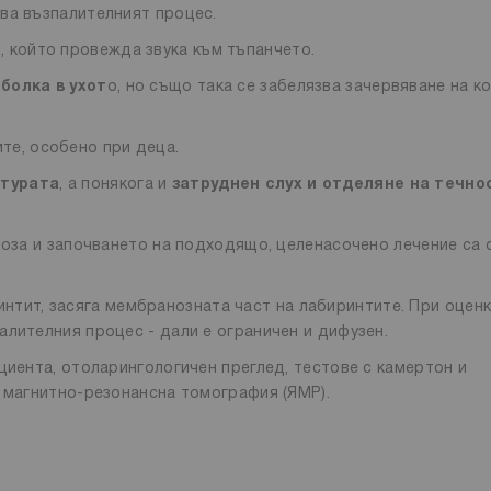
ва възпалителният процес.
, който провежда звука към тъпанчето.
болка в ухот
о, но също така се забелязва зачервяване на к
те, особено при деца.
атурата
, а понякога и
затруднен слух и отделяне на течно
ноза и започването на подходящо, целенасочено лечение са 
интит, засяга мембранозната част на лабиринтите. При оценк
алителния процес - дали е ограничен и дифузен.
циента, отоларингологичен преглед, тестове с камертон и
а магнитно-резонансна томография (ЯМР).