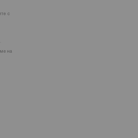
ите с
.
еме на