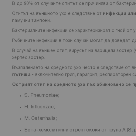
В до 90% от случаите отитът се причинява от бактерии
Отитът на външното ухо е следствие от
инфекции или
памучни тампони.
Бактериалните инфекции се характеризират с гной от у
Гъбичните инфекции в този случай могат да доведат до
В случай на външен отит, вирусът на варицела зостер 
херпес зостер.
Възпалението на средното ухо често е следствие от в
пътища
- включително грип, парагрип, респираторен с
Острият отит на средното ухо пък обикновено се 
S. Pneumoniae;
H. Influenzae;
M. Catarrhalis;
Бета-хемолитични стрептококи от група А (S. 