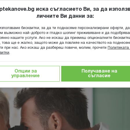
ptekanove.bg иска съгласието Ви, за да използ
личните Ви данни за:
ПОПИТАЙ Ф
използваме бисквитки, за да ти поднасяме персонализирани оферти, да
Търсене
м възможно най-доброто и гладко шопинг преживяване и да подобряв
оянно нашите услуги. Ако не искаш да приемеш опционалните бисквитк
КА
ГРИЖА ЗА МАЙКАТА И ДЕТЕТО
ХРАНИТЕЛНИ ДОБАВКИ
, това ще е жалко, защото може да повлияе на качеството на поднесен
ги при нас. Ако искаш да разбереш повече, молим, прочети
Политиката 
витки
.
рингология
Отит: видове, причини, симптоми и лечение
Опции за
Получаване на
 и лечение
управление
съгласие