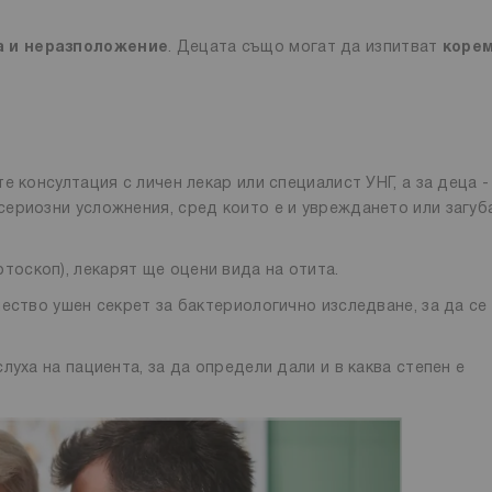
 и неразположение
. Децата също могат да изпитват
коре
 консултация с личен лекар или специалист УНГ, а за деца -
ериозни усложнения, сред които е и увреждането или загуб
отоскоп), лекарят ще оцени вида на отита.
ество ушен секрет за бактериологично изследване, за да се
луха на пациента, за да определи дали и в каква степен е