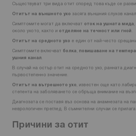
Съществуват три вида отит според това къде се разви
Отитът на външното ухо
засяга външния слухов канал
Симптомите могат да включват
оток на ушната мида
,
около ухото, както и
отделяне на течност или гной
.
Отитът на средното ухо
е един от най-често срещани
Симптомите включват
болка
,
повишаване на темпер
ушния канал
.
В случай на остър отит на средното ухо, ранната диаг
първостепенно значение.
Отитът на вътрешното ухо
, известен още като лабир
степента на заболяването се обръща внимание на възп
Диагнозата се поставя въз основа на анамнезата на па
неврологичен преглед. В съмнителни случаи се прилаг
Причини за отит