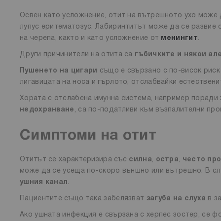
Освен като усложнение, отит на вътрешното ухо може 
лупус еритематозус. Лабиринтитът може да се развие 
на черепа, както и като усложнение от
менингит
.
Други причинители на отита са
гъбичките и някои ал
Пушенето на цигари
също е свързано с по-висок риск
лигавицата на носа и гърлото, отслабвайки естествени
Хората с отслабена имунна система, например поради
недохранване
, са по-податливи към възпалителни про
Симптоми на отит
Отитът се характеризира със
силна
,
остра
,
често пр
може да се усеща по-скоро външно или вътрешно. В с
ушния канал
.
Пациентите също така забелязват
загуба на слуха
в з
Ако ушната инфекция е свързана с херпес зостер, се 