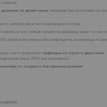
 и вируси.
 дразнене на ушния канал
, например при почистване на уш
хото, силна болка и често увреждане на слуха.
 сърбеж и гъст, лепкав, неприятно миришещ секрет от ухото
(VZV) играе значителна роля в инфекцията, възникваща по вр
ируси, които провокират
инфекции на горните дихателни
инцитиален вирус (RSV) или риновируси.
причинява от следните бактериални щамове:
pyogenes).