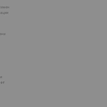
темен
рации
зни
си
 от