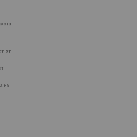
ожата
ст от
от
а на