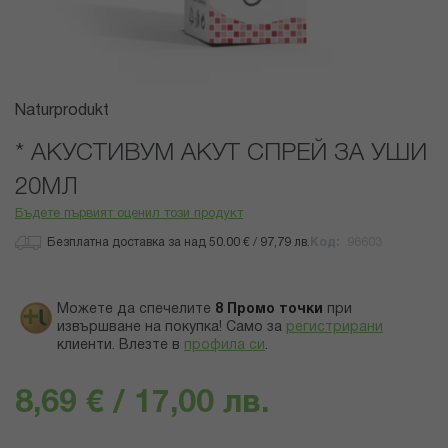
Преминете
Naturprodukt
към
началото
* АКУСТИВУМ АКУТ СПРЕЙ ЗА УШИ
на
20МЛ
галерия
със
Бъдете първият оценил този продукт
снимки
Безплатна доставка за над 50.00 € / 97,79 лв.
Код
96603
Можете да спечелите
8
Промо точки
при
извършване на покупка! Само за
регистрирани
клиенти.
Влезте в
профила си
.
8,69 € / 17,00 лв.