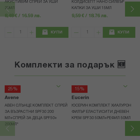
АКУСТИВУМ СПРЕЙ ЗА УШИ
КОЛДИСЕПТ НАНО СИЛВЪР
20МЛ
КАПКИ ЗА УШИ 15МЛ
8,48 € / 16.59 лв.
9,59 € / 18.76 лв.
КУПИ
КУПИ
Комплекти за подарък 🆕
25%
15%
Avene
Eucerin
АВЕН СЛЪНЦЕ КОМПЛЕКТ СПРЕЙ
ЮСЕРИН КОМПЛЕКТ ХИАЛУРОН
ЗА ВЪЗРАСТНИ SPF30 200
ФИЛЪР ЕЛАСТИСИТИ ДНЕВЕН
МЛ+СПРЕЙ ЗА ДЕЦА SPF50+
КРЕМ SPF30 50МЛ+РЕФИЛ 50МЛ
200МЛ*