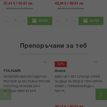
27,41 € / 53.61 лв.
42,24 € / 82.61 лв.
36,55 € / 71.49 лв.
49,69 € / 97.19 лв.
КУПИ
КУПИ
Препоръчани за теб
30%
FOLIGAIN
Avene
ФОЛИГЕЙН МИНОКСИДИЛ 5%
АВЕН GIFT SET СЛЪНЦЕ СПРЕЙ
РАЗТВОР ЗА РАСТЕЖ И ПРОТИВ
ЗА ДЕЦА ЗА ЛИЦЕ И ТЯЛО SPF50+
КОСОПАД ЗА МЪЖЕ (ЗА 3
200МЛ + ТЕРМАЛНА ВОДА +
МЕСЕЦА) 60МЛ X3 4474
ЧАНТА
20,71 € / 40.51 лв.