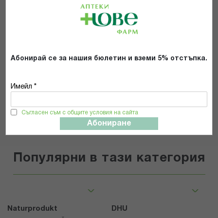
Препоръчвам продукта
Прочетох и се съгласявам с
Общите условия и политиката за
поверителност
*
Абонирай се за нашия бюлетин и вземи 5% отстъпка.
Имейл *
ИЗПРАТИ
Съгласен съм с общите условия на сайта
Абониране
Популярни в тази категория
Naturprodukt
DHU