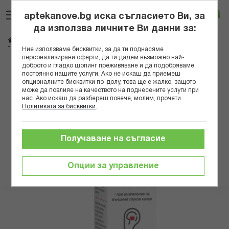
Прескачане
Търсене
Люб
Ко
към
aptekanove.bg иска съгласието Ви, за
съдържанието
Вход
да използва личните Ви данни за:
Начало
Здраве
Очи, уши, нос, гърло
Уши
* АКУСТИВУМ АКУТ СПРЕЙ ЗА УШИ 20МЛ
Ние използваме бисквитки, за да ти поднасяме
персонализирани оферти, да ти дадем възможно най-
доброто и гладко шопинг преживяване и да подобряваме
Преминете
постоянно нашите услуги. Ако не искаш да приемеш
към
опционалните бисквитки по-долу, това ще е жалко, защото
може да повлияе на качеството на поднесените услуги при
края
нас. Ако искаш да разбереш повече, молим, прочети
на
Политиката за бисквитки
.
галерията
на
изображенията
Получаване на съгласие
Опции за управление