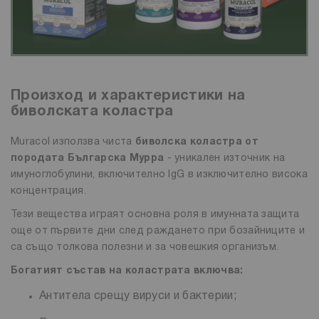
Произход и характеристики на
биволската коластра
Muracol използва чиста
биволска коластра от
породата Българска Мурра
- уникален източник на
имуноглобулини, включително IgG в изключително висока
концентрация.
Тези вещества играят основна роля в имунната защита
още от първите дни след раждането при бозайниците и
са също толкова полезни и за човешкия организъм.
Богатият състав на коластрата включва:
Антитела срещу вируси и бактерии;