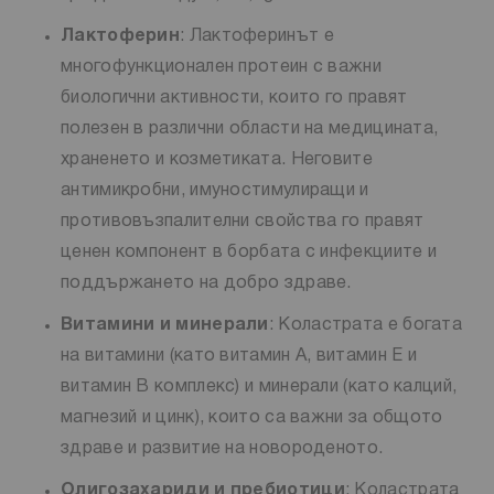
Лактоферин
: Лактоферинът е
многофункционален протеин с важни
биологични активности, които го правят
полезен в различни области на медицината,
храненето и козметиката. Неговите
антимикробни, имуностимулиращи и
противовъзпалителни свойства го правят
ценен компонент в борбата с инфекциите и
поддържането на добро здраве.
Витамини и минерали
: Коластрата е богата
на витамини (като витамин А, витамин Е и
витамин В комплекс) и минерали (като калций,
магнезий и цинк), които са важни за общото
здраве и развитие на новороденото.
Олигозахариди и пребиотици
: Коластрата