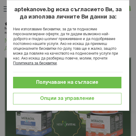
Прескачане
Търсене
Люб
Ко
към
aptekanove.bg иска съгласието Ви, за
съдържанието
Вход
да използва личните Ви данни за:
Начало
Блог
Здраве
Заболявания
Гастроентерология
Muracol - ново поколение хранителни добавки с липозомна биволска
Ние използваме бисквитки, за да ти поднасяме
коластра
персонализирани оферти, да ти дадем възможно най-
доброто и гладко шопинг преживяване и да подобряваме
Muracol - ново поколение хранителни
постоянно нашите услуги. Ако не искаш да приемеш
добавки с липозомна биволска коластра
опционалните бисквитки по-долу, това ще е жалко, защото
може да повлияе на качеството на поднесените услуги при
нас. Ако искаш да разбереш повече, молим, прочети
Политиката за бисквитки
.
Получаване на съгласие
Опции за управление