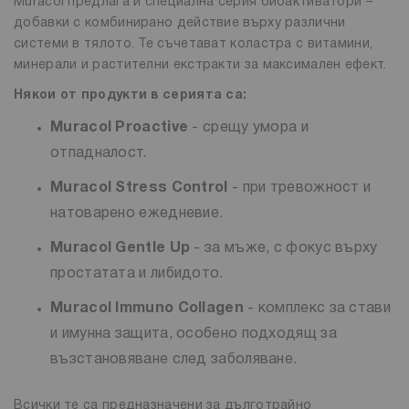
Muracol предлага и специална серия биоактиватори –
добавки с комбинирано действие върху различни
системи в тялото. Те съчетават коластра с витамини,
минерали и растителни екстракти за максимален ефект.
Някои от продукти в серията са:
Muracol Proactive
- срещу умора и
отпадналост.
Muracol Stress Control
- при тревожност и
натоварено ежедневие.
Muracol Gentle Up
- за мъже, с фокус върху
простатата и либидото.
Muracol Immuno Collagen
- комплекс за стави
и имунна защита, особено подходящ за
възстановяване след заболяване.
Всички те са предназначени за дълготрайно