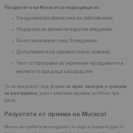
Продуктите на Muracol са подходящи за:
Ежедневнапрофилактика на заболявания;
Подкрепа по време на вирусни епидемии;
Възстановяване след боледуване;
Допълнение към здравословно хранене;
Част от програми за укрепване на здравето и
имунитета при деца и възрастни.
Те се предлагат под форма на
прах
,
капсули
и
гранули
за разтваряне
, което улеснява приема, особено при
деца.
Резултати от приема на Muracol
Много потребители споделят, че още в първите дни от