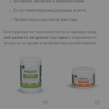
Витамини, минерали и аминокиселини;
Естествени имуномодулиращи агенти;
Пробиотици и растежни фактори.
Благодарение на това коластрата се нарежда сред
най-ценните натурални съставки
в съвременните
продукти за здраве и профилактика на заболявания.
Добави в любими
Добави в любими