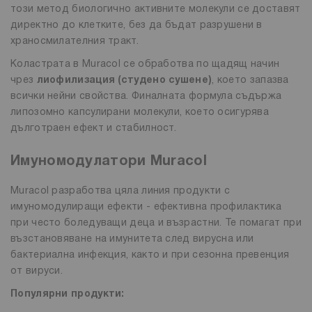
този метод биологично активните молекули се доставят
директно до клетките, без да бъдат разрушени в
храносмилателния тракт.
Коластрата в Muracol се обработва по щадящ начин
чрез
лиофилизация (студено сушене)
, което запазва
всички нейни свойства. Финалната формула съдържа
липозомно капсулирани молекули, което осигурява
дълготраен ефект и стабилност.
Имуномодулатори Muracol
Muracol разработва цяла линия продукти с
имуномодулиращи ефекти - ефективна профилактика
при често боледуващи деца и възрастни. Те помагат при
възстановяване на имунитета след вирусна или
бактериална инфекция, както и при сезонна превенция
от вируси.
Популярни продукти: