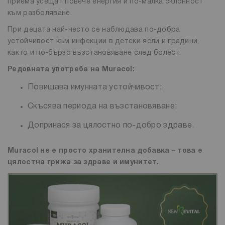
приема усещат повече енергия и по-малка склонност
към разболяване.
При децата най-често се наблюдава по-добра
устойчивост към инфекции в детски ясли и градини,
както и по-бързо възстановяване след болест.
Редовната употреба на Muracol:
Повишава имунната устойчивост;
Скъсява периода на възстановяване;
Допринася за цялостно по-добро здраве.
Muracol не е просто хранителна добавка – това е
цялостна грижа за здраве и имунитет.