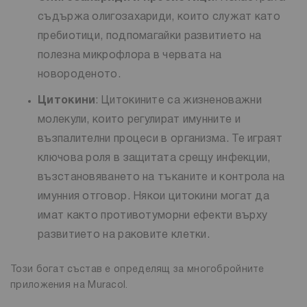
съдържа олигозахариди, които служат като
пребиотици, подпомагайки развитието на
полезна микрофлора в червата на
новороденото.
Цитокини
: Цитокините са жизненоважни
молекули, които регулират имунните и
възпалителни процеси в организма. Те играят
ключова роля в защитата срещу инфекции,
възстановяването на тъканите и контрола на
имунния отговор. Някои цитокини могат да
имат както противотуморни ефекти върху
развитието на раковите клетки.
Този богат състав е определящ за многобройните
приложения на Muracol.