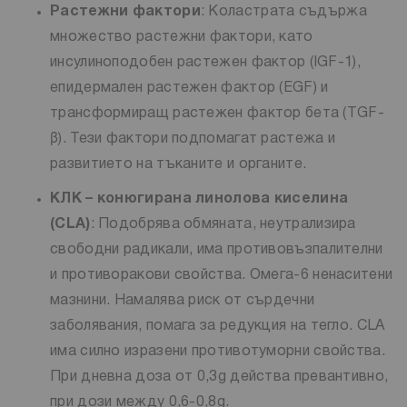
Растежни фактори
: Коластрата съдържа
множество растежни фактори, като
инсулиноподобен растежен фактор (IGF-1),
епидермален растежен фактор (EGF) и
трансформиращ растежен фактор бета (TGF-
β). Тези фактори подпомагат растежа и
развитието на тъканите и органите.
КЛК – конюгирана линолова киселина
(CLA)
: Подобрява обмяната, неутрализира
свободни радикали, има противовъзпалителни
и противоракови свойства. Омега-6 ненаситени
мазнини. Намалява риск от сърдечни
заболявания, помага за редукция на тегло. CLA
има силно изразени противотуморни свойства.
При дневна доза от 0,3g действа превантивно,
при дози между 0,6-0,8g.