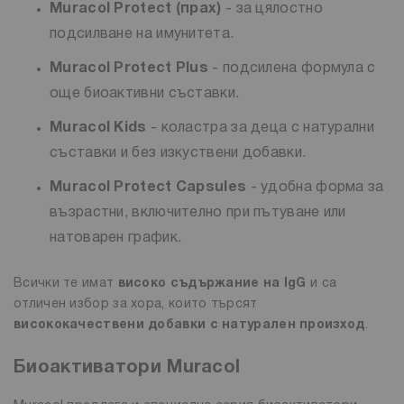
Muracol Protect (прах)
- за цялостно
подсилване на имунитета.
Muracol Protect Plus
- подсилена формула с
още биоактивни съставки.
Muracol Kids
- коластра за деца с натурални
съставки и без изкуствени добавки.
Muracol Protect Capsules
- удобна форма за
възрастни, включително при пътуване или
натоварен график.
Всички те имат
високо съдържание на IgG
и са
отличен избор за хора, които търсят
висококачествени добавки с натурален произход
.
Биоактиватори Muracol