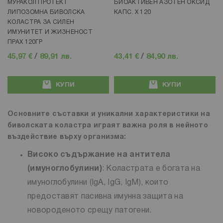
МУРАКОЛ ПРОТЕКТ
БИОАКТИВЕН АЗОТЕН ОКСИД
ЛИПОЗОМНА БИВОЛСКА
КАПС. Х 120
КОЛАСТРА ЗА СИЛЕН
ИМУНИТЕТ И ЖИЗНЕНОСТ
ПРАХ 120ГР
45,97 €
/
89,91 лв.
43,41 €
/
84,90 лв.
КУПИ
КУПИ
Основните съставки и уникални характеристики на
биволската коластра играят важна роля в нейното
въздействие върху организма:
Високо съдържание на антитела
(имуноглобулини)
: Коластрата е богата на
имуноглобулини (IgA, IgG, IgM), които
предоставят пасивна имунна защита на
новороденото срещу патогени.