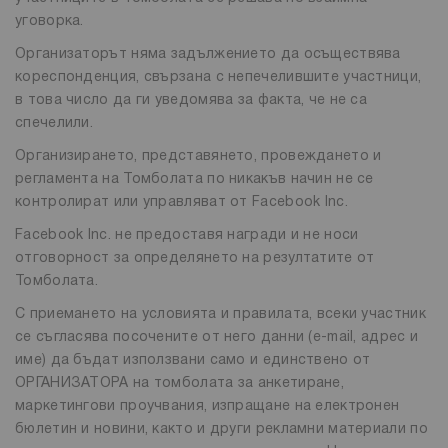
уговорка.
Организаторът няма задължението да осъществява
кореспонденция, свързана с непечелившите участници,
в това число да ги уведомява за факта, че не са
спечелили.
Организирането, представянето, провеждането и
регламента на Томболата по никакъв начин не се
контролират или управляват от Facebook Inc.
Facebook Inc. не предоставя награди и не носи
отговорност за определянето на резултатите от
Томболата.
С приемането на условията и правилата, всеки участник
се съгласява посочените от него данни (e-mail, адрес и
име) да бъдат използвани само и единствено от
ОРГАНИЗАТОРА на томболата за анкетиране,
маркетингови проучвания, изпращане на електронен
бюлетин и новини, както и други рекламни материали по