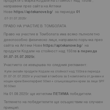
продукти с марка Кодали на стойност над 150лв ,
направени през сайта на Аптеки
Нове
https://aptekanove.bg/
за периода
01
.07-31.07.2025г
ПРАВО НА УЧАСТИЕ В ТОМБОЛАТА
Право на участие в Томболата има всяко пълнолетно
дееспособно физическо лице, направило поръчка през
сайта на Аптеки Нове
https://aptekanove.bg/
на
продукти Кодали на стойност над 150лв
в периода
01.07-31.07.2025г.
Участието се извършва по следния регламент:
Купи онлайн продукти Кодали на стойност над 150лв в периода
01.07-31.07.2025г и участвай в томбола за
5 комплекта от дневен и
нощен крем Виноперфект 50мл + слънцезащитен крем за лице
SPF
30 50мл
На 01.08.2025г. ще изтеглим
ПЕТИМА
победители.
Тегленето на победителите ще осъществим на случаен
принцип.