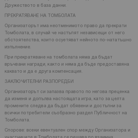
Дружеството в база данни.
ПРЕКРАТЯВАНЕ НА ТОМБОЛАТА
Организаторът има неотменимото право да прекрати
Томболата, в случай че настъпят независещи от него
обстоятелства, които осуетяват нейното по-нататъшно
изпълнение.
При прекратяване на томболата няма да бъдат
връчвани награди, както и няма да бъде предоставяна
каквато и да е друга компенсация.
ЗАКЛЮЧИТЕЛНИ РАЗПОРЕДБИ
Организаторът си запазва правото по негова преценка
да изменя и допълва настоящата игра, като за целта
промените следва да бъдат обявени и достъпни за
всички потребители съобразно раздел Публичност на
Томболата.
Спорове: всеки евентуален спор между Организатора и
участниците в Томболата се решава по взаимна