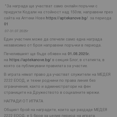
*За награда ще участват само онлайн поръчки с
придукти Кодали на стойност над 150лв, направени през
сайта на Аптеки Нове
https://aptekanove.bg/
за периода
01
.07-31.07.2025г
Един участник може да спечели само една награда
независимо от броя направени поръчки в периода.
Печелившият ще бъде обявен на
01.08.2025г.
на
https://aptekanove.bg/
в секция Блог, в статията, в
която са публикувани правилата за участие.
В играта нямат право да участват служители на МЕДЕЯ
2222 ЕООД, и техни роднини по права линия без
ограничения, както и администратори на фен
страниците на Дружеството в социалните мрежи.
НАГРАДИ ОТ ИГРАТА
Общият брой на наградите, които ще раздаде МЕДЕЯ
2222 ЕООД, е 5
броя за целия период на играта.