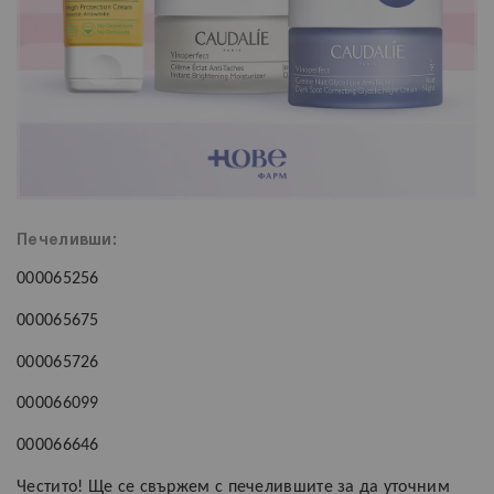
Печеливши:
000065256
000065675
000065726
000066099
000066646
Честито! Ще се свържем с печелившите за да уточним