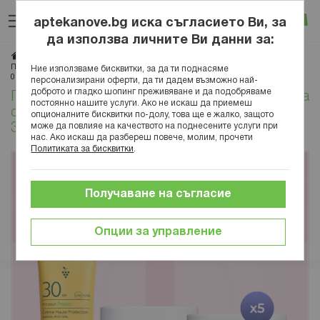
Прескачане
Търсене
Люб
Ко
към
aptekanove.bg иска съгласието Ви, за
съдържанието
Вход
да използва личните Ви данни за:
Начало
Блог
Игри
Печеливши!Купи онлайн продукти Кодали на стойност над 150лв в периода
Ние използваме бисквитки, за да ти поднасяме
01.07-31.07.25 и участвай в томбола за 5 рутини
персонализирани оферти, да ти дадем възможно най-
доброто и гладко шопинг преживяване и да подобряваме
Печеливши!Купи онлайн продукти Кодали на
постоянно нашите услуги. Ако не искаш да приемеш
стойност над 150лв в периода 01.07-
опционалните бисквитки по-долу, това ще е жалко, защото
може да повлияе на качеството на поднесените услуги при
31.07.25 и участвай в томбола за 5 рутини
нас. Ако искаш да разбереш повече, молим, прочети
Политиката за бисквитки
.
Получаване на съгласие
Опции за управление