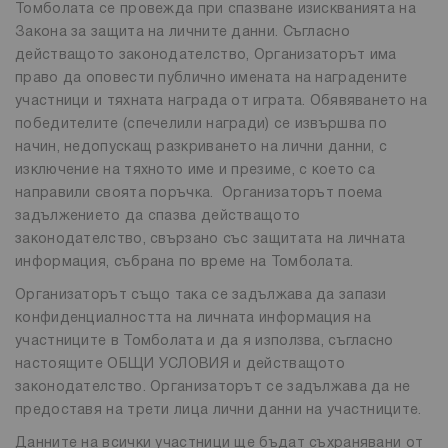
Томболата се провежда при спазване изискванията на
Закона за защита на личните данни. Съгласно
действащото законодателство, Организаторът има
право да оповести публично имената на наградените
участници и тяхната награда от играта. Обявяването на
победителите (спечелили награди) се извършва по
начин, недопускащ разкриването на лични данни, с
изключение на тяхното име и презиме, с което са
направили своята поръчка. Организаторът поема
задължението да спазва действащото
законодателство, свързано със защитата на личната
информация, събрана по време на Томболата.
Организаторът също така се задължава да запази
конфиденциалността на личната информация на
участниците в Томболата и да я използва, съгласно
настоящите ОБЩИ УСЛОВИЯ и действащото
законодателство. Организаторът се задължава да не
предоставя на трети лица лични данни на участниците.
Данните на всички участници ще бъдат съхранявани от