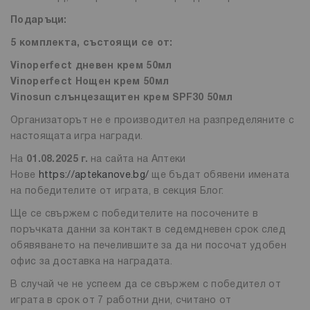
Подаръци:
5 комплекта, състоящи се от:
Vinoperfect дневен крем 50мл
Vinoperfect Нощен крем 50мл
Vinosun слънцезащитен крем SPF30 50мл
Организаторът не е производител на разпределяните с
настоящата игра награди.
На
01.08.2025 г.
на сайта на Аптеки
Нове
https://aptekanove.bg/
ще бъдат обявени имената
на победителите от играта, в секция Блог.
Ще се свържем с победителите на посочените в
поръчката данни за контакт в седемдневен срок след
обявяването на печелившите за да ни посочат удобен
офис за доставка на наградата.
В случай че не успеем да се свържем с победител от
играта в срок от 7 работни дни, считано от