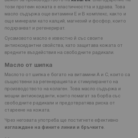
важен за производството на
колаген
. Благодарение на
този протеин кожата е еластичността и здрава. Това
масло съдържа още витамини E и B комплекс, както и
още минерали като калций, магнезий и фосфор, които
подхранват и регенерират.
Сусамовото масло е известно й със своите
антиоксидантни свойства, като защитава кожата от
вредните въздействия на свободните радикали.
Масло от шипка
Маслото от шипка е богато на витамини A и C, които са
съществени за регенерацията и стимулирането на
производството на колаген. Това масло съдържа и
мощни антиоксиданти, които помагат за борба със
свободните радикали и предотвратява риска от
стареене на кожата.
Чрез неговата употреба ще постигнете ефективно
изглаждане на фините линии и бръчките
.