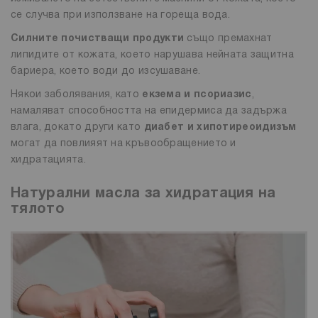
се случва при използване на гореща вода.
Силните почистващи продукти
също премахнат
липидите от кожата, което нарушава нейната защитна
бариера, което води до изсушаване.
Някои заболявания, като
екзема и псориазис
,
намаляват способността на епидермиса да задържа
влага, докато други като
диабет и хипотиреоидизъм
могат да повлияят на кръвообращението и
хидратацията.
Натурални масла за хидратация на
тялото