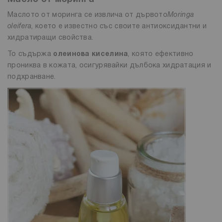
Маслото от моринга се извлича от дървото
Moringa
oleifera
, което е известно със своите антиоксидантни и
хидратиращи свойства.
То съдържа
олеинова киселина
, която ефективно
прониква в кожата, осигурявайки дълбока хидратация и
подхранване.