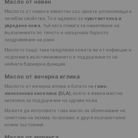
Масло от невен
Маслото от невен е известно със своите успокояващи и
лечебни свойства. То е идеално за
чувствителна и
увредена кожа
, тъй като помага за намаляване на
възпаленията по тялото и насърчава бързото
заздравяване на рани.
Маслото също така предпазва кожата ви от инфекции и
подпомага възстановяването и поддържането на
нейната бариерна функция.
Масло от вечерна иглика
Маслото от вечерна иглика е богато на
гама-
линоленова киселина (GLA)
, която е важна мастна
киселина за поддържане на здрава кожа.
Можете да използвате това масло за облекчаване на
симптоми на екзема, псориазис и други възпалителни
кожни състояния.
Масло от моринга