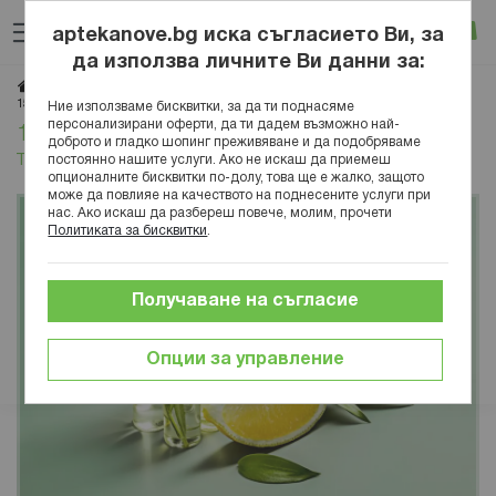
Прескачане
Търсене
Люб
Ко
към
aptekanove.bg иска съгласието Ви, за
съдържанието
Вход
да използва личните Ви данни за:
Начало
Блог
Красота
Грижа за кожата
15 от най-добрите масла за суха кожа на тялото
Ние използваме бисквитки, за да ти поднасяме
персонализирани оферти, да ти дадем възможно най-
15 от най-добрите масла за суха кожа на
доброто и гладко шопинг преживяване и да подобряваме
тялото
постоянно нашите услуги. Ако не искаш да приемеш
опционалните бисквитки по-долу, това ще е жалко, защото
може да повлияе на качеството на поднесените услуги при
нас. Ако искаш да разбереш повече, молим, прочети
Политиката за бисквитки
.
Получаване на съгласие
Опции за управление