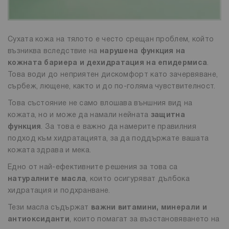
Сухата кожа на тялото е често срещан проблем, който
възниква вследствие на
нарушена функция на
кожната бариера и дехидратация на епидермиса
.
Това води до неприятен дискомфорт като зачервяване,
сърбеж, лющене, както и до по-голяма чувствителност.
Това състояние не само влошава външния вид на
кожата, но и може да намали нейната
защитна
функция
. За това е важно да намерите правилния
подход към хидратацията, за да поддържате вашата
кожата здрава и мека.
Едно от най-ефективните решения за това са
натуралните масла
, които осигуряват дълбока
хидратация и подхранване.
Тези масла съдържат
важни витамини, минерали и
антиоксиданти
, които помагат за възстановяването на