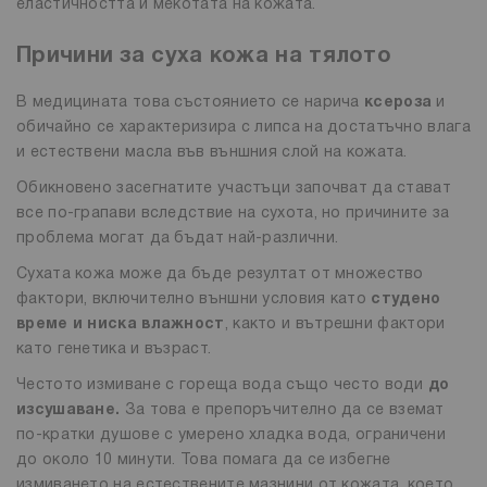
еластичността и мекотата на кожата.
Причини за суха кожа на тялото
В медицината това състоянието се нарича
ксероза
и
обичайно се характеризира с липса на достатъчно влага
и естествени масла във външния слой на кожата.
Обикновено засегнатите участъци започват да стават
все по-грапави вследствие на сухота, но причините за
проблема могат да бъдат най-различни.
Сухата кожа може да бъде резултат от множество
фактори, включително външни условия като
студено
време и ниска влажност
, както и вътрешни фактори
като генетика и възраст.
Честото измиване с гореща вода също често води
до
изсушаване.
За това е препоръчително да се вземат
по-кратки душове с умерено хладка вода, ограничени
до около 10 минути. Това помага да се избегне
измиването на естествените мазнини от кожата, което