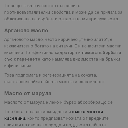
То също така е известно със своите
противовъзпалителни свойства и може да се прилага за
облекчаване на сърбеж и раздразнения при суха кожа.
Арганово масло
Аргановото масло, често наричано „течно злато“, е
изключително богато на витамин Е и ненаситени мастни
киселини. То ефективно хидратира и
помага в борбата
със стареенето
като намалява видимостта на бръчки
и фини линии.
Това подпомага и регенерацията на кожата,
възстановявайки нейната мекота и еластичност.
Масло от марула
Маслото от марула е леко и бързо абсорбиращо се.
То е богато на антиоксиданти и
омега мастни
киселини
, които предпазват кожата от вредните
влияния на околната среда и поддържа нейната