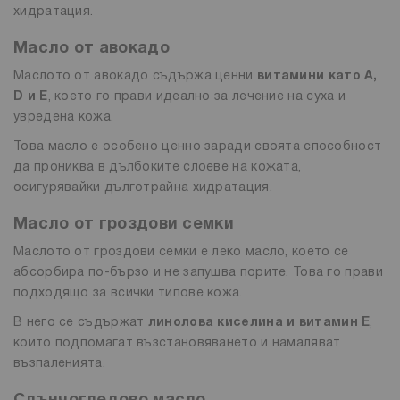
хидратация.
Масло от авокадо
Маслото от авокадо съдържа ценни
витамини като A,
D и E
, което го прави идеално за лечение на суха и
увредена кожа.
Това масло е особено ценно заради своята способност
да прониква в дълбоките слоеве на кожата,
осигурявайки дълготрайна хидратация.
Масло от гроздови семки
Маслото от гроздови семки е леко масло, което се
абсорбира по-бързо и не запушва порите. Това го прави
подходящо за всички типове кожа.
В него се съдържат
линолова киселина и витамин Е
,
които подпомагат възстановяването и намаляват
възпаленията.