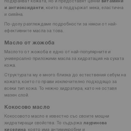
подхранват кожата, но и предоставят ценни
витамини
и антиоксиданти
, които я поддържат мека, еластична
и сияйна.
По-долу разглеждаме подробности за някои от най-
ефективните масла за това.
Масло от жожоба
Маслото от жожоба е едно от най-популярните и
универсално приложими масла за хидратация на сухата
кожа.
Структурата му е много близка до естествения себум на
кожата, което го прави изключително подходящо за
всеки тип кожа. То нежно хидратира, като не оставя
мазен слой.
Кокосово масло
Кокосовото масло е известно със своите мощни
хидратиращи свойства. То съдържа
лауринова
киселина
, която има антимикробни и