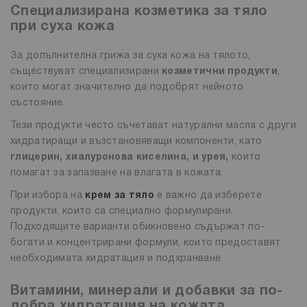
Специализирана козметика за тяло
при суха кожа
За допълнителна грижа за суха кожа на тялото,
съществуват специализирани
козметични продукти
,
които могат значително да подобрят нейното
състояние.
Тези продукти често съчетават натурални масла с други
хидратиращи и възстановяващи компоненти, като
глицерин, хиалуронова киселина, и урея,
които
помагат за запазване на влагата в кожата.
При избора на
крем за тяло
е важно да изберете
продукти, които са специално формулирани.
Подходящите варианти обикновено съдържат по-
богати и концентрирани формули, които предоставят
необходимата хидратация и подхранване.
Витамини, минерали и добавки за по-
добра хидратация на кожата