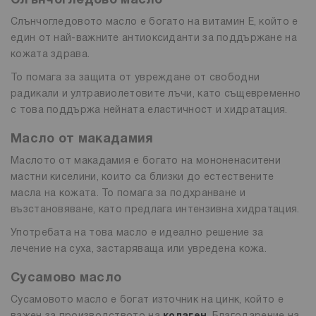
Слънчогледово масло
Слънчогледовото масло е богато на витамин E, който е
един от най-важните антиоксиданти за поддържане на
кожата здрава.
То помага за защита от увреждане от свободни
радикали и ултравиолетовите лъчи, като същевременно
с това поддържа нейната еластичност и хидратация.
Масло от макадамия
Маслото от макадамия е богато на мононенаситени
мастни киселини, които са близки до естествените
масла на кожата. То помага за подхранване и
възстановяване, като предлага интензивна хидратация.
Употребата на това масло е идеално решение за
лечение на суха, застаряваща или увредена кожа.
Сусамово масло
Сусамовото масло е богат източник на цинк, който е