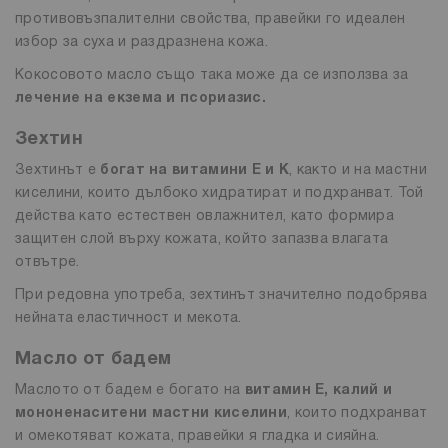
противовъзпалителни свойства, правейки го идеален
избор за суха и раздразнена кожа.
Кокосовото масло също така може да се използва за
лечение на екзема и псориазис.
Зехтин
Зехтинът е
богат на витамини E и K
, както и на мастни
киселини, които дълбоко хидратират и подхранват. Той
действа като естествен овлажнител, като формира
защитен слой върху кожата, който запазва влагата
отвътре.
При редовна употреба, зехтинът значително подобрява
нейната еластичност и мекота.
Масло от бадем
Маслото от бадем е богато на
витамин Е, калий и
мононенаситени мастни киселини
, които подхранват
и омекотяват кожата, правейки я гладка и сияйна.