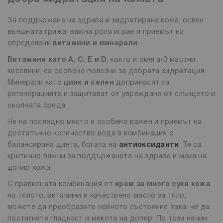
За поддържане на здрава и хидратирана кожа, освен
външната грижа, важна роля играе и приемът на
определени
витамини и минерали
.
Витамини като A, C, E и D
, както и омега-3 мастни
киселини, са особено полезни за добрата хидратация.
Минерали като
цинк и селен
допринасят за
регенерацията и защитават от увреждане от слънцето и
околната среда.
Не на последно място е особено важен и приемът на
достатъчно количество вода в комбинация с
балансирана диета, богата на
антиоксиданти
. Те са
критично важни за поддържането на здрава и мека на
допир кожа.
С правилната комбинация от
крем за много суха кожа
на тялото, витамини и качествено масло за тяло,
можете да преобразите нейното състояние така, че да
постигнете гладкост и мекота на допир. По този начин