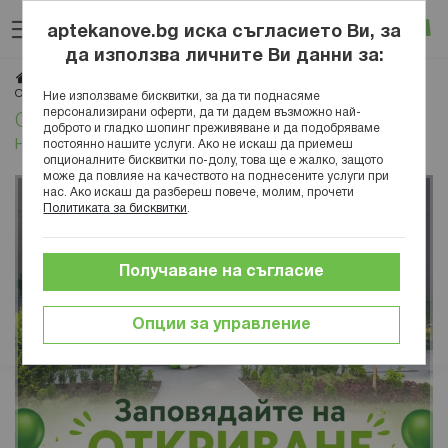
Прескачане
Търсене
Люб
Ко
към
aptekanove.bg иска съгласието Ви, за
съдържанието
Вход
да използва личните Ви данни за:
Начало
Блог
Новини
Откриване на Денонощна аптека Нове 1 на нов адрес!
Ние използваме бисквитки, за да ти поднасяме
персонализирани оферти, да ти дадем възможно най-
Откриване на Денонощна аптека Нове 1 на
доброто и гладко шопинг преживяване и да подобряваме
нов адрес!
постоянно нашите услуги. Ако не искаш да приемеш
опционалните бисквитки по-долу, това ще е жалко, защото
може да повлияе на качеството на поднесените услуги при
нас. Ако искаш да разбереш повече, молим, прочети
Политиката за бисквитки
.
Получаване на съгласие
Опции за управление