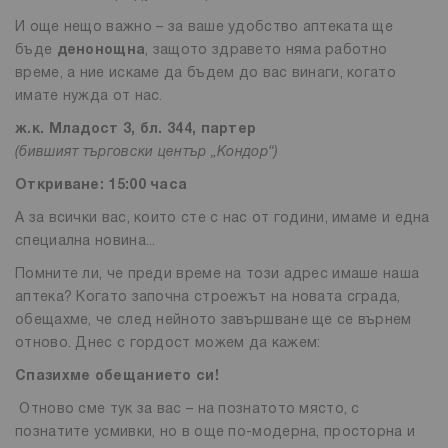
И още нещо важно – за ваше удобство аптеката ще
бъде
денонощна
, защото здравето няма работно
време, а ние искаме да бъдем до вас винаги, когато
имате нужда от нас.
ж.к. Младост 3, бл. 344, партер
(бившият търговски център „Кондор“)
Откриване: 15:00 часа
А за всички вас, които сте с нас от години, имаме и една
специална новина...
Помните ли, че преди време на този адрес имаше наша
аптека? Когато започна строежът на новата сграда,
обещахме, че след нейното завършване ще се върнем
отново. Днес с гордост можем да кажем:
Спазихме обещанието си!
Отново сме тук за вас – на познатото място, с
познатите усмивки, но в още по-модерна, просторна и