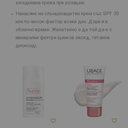
ежедневна грижа при розацея;
Нанасяне на слънцезащитен крем със SPF 30
или по-висок фактор всеки ден. Дори и в
облачно време. Желателно е да той да е с
минерални филтри (цинков оксид, титанов
диоксид).
Добави в любими
Добави в любими