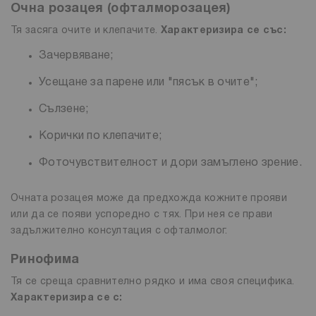
Очна розацея (офталморозацея)
Тя засяга очите и клепачите.
Характеризира се със:
Зачервяване;
Усещане за парене или "пясък в очите";
Сълзене;
Корички по клепачите;
Фоточувствителност и дори замъглено зрение.
Очната розацея може да предхожда кожните прояви
или да се появи успоредно с тях. При нея се прави
задължително консултация с офталмолог.
Ринофима
Тя се среща сравнително рядко и има своя специфика.
Характеризира се с: