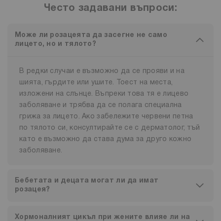
Често задавани въпроси:
Може ли розацеята да засегне не само
лицето, но и тялото?
В редки случаи е възможно да се прояви и на
шията, гърдите или ушите. Тоест на места,
изложени на слънце. Въпреки това тя е лицево
заболяване и трябва да се полага специална
грижа за лицето. Ако забележите червени петна
по тялото си, консултирайте се с дерматолог, тъй
като е възможно да става дума за друго кожно
заболяване.
Бебетата и децата могат ли да имат
розацея?
Хормоналният цикъл при жените влияе ли на