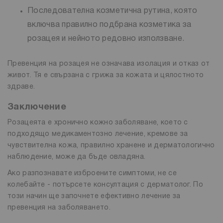
Последователна козметична рутина, която
включва правилно подбрана козметика за
розацея и нейното редовно използване.
Превенция на розацея не означава изолация и отказ от
живот. Тя е свързана с грижа за кожата и цялостното
здраве.
Заключение
Розацеята е хронично кожно заболяване, което с
подходящо медикаментозно лечение, кремове за
чувствителна кожа, правилно хранене и дерматологично
наблюдение, може да бъде овладяна.
Ако разпознавате изброените симптоми, не се
колебайте - потърсете консултация с дерматолог. По
този начин ще започнете ефективно лечение за
превенция на заболяването.