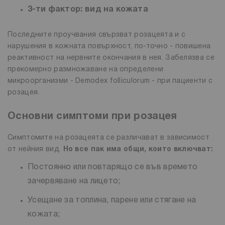
3-ти фактор: вид на кожата
Последните проучвания свързват розацеята и с
нарушения в кожната повърхност, по-точно - повишена
реактивност на нервните окончания в нея. Забелязва се
прекомерно размножаване на определени
микроорганизми - Demodex folliculorum - при пациенти с
розацея.
Основни симптоми при розацея
Симптомите на розацеята се различават в зависимост
от нейния вид.
Но все пак има общи, които включват:
Постоянно или повтарящо се във времето
зачервяване на лицето;
Усещане за топлина, парене или стягане на
кожата;