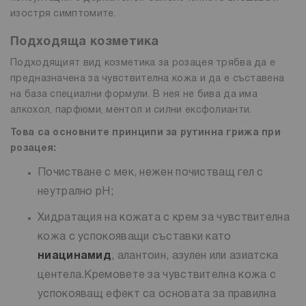
изостря симптомите.
Подходяща козметика
Подходящият вид козметика за розацея трябва да е
предназначена за чувствителна кожа и да е съставена
на база специални формули. В нея не бива да има
алкохол, парфюми, ментол и силни ексфолианти.
Това са основните принципи за рутинна грижа при
розацея:
Почистване с мек, нежен почистващ гел с
неутрално pH;
Хидратация на кожата с крем за чувствителна
кожа с успокояващи съставки като
ниацинамид
, алантоин, азулен или азиатска
центела.Кремовете за чувствителна кожа с
успокояващ ефект са основата за правилна