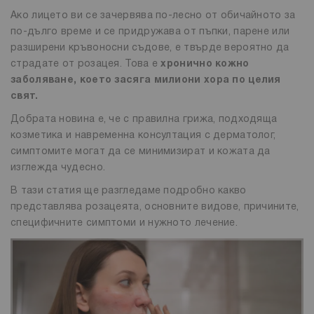
Ако лицето ви се зачервява по-лесно от обичайното за
по-дълго време и се придружава от пъпки, парене или
разширени кръвоносни съдове, е твърде вероятно да
страдате от розацея. Това е
хронично кожно
заболяване, което засяга милиони хора по целия
свят.
Добрата новина е, че с правилна грижа, подходяща
козметика и навременна консултация с дерматолог,
симптомите могат да се минимизират и кожата да
изглежда чудесно.
В тази статия ще разгледаме подробно какво
представлява розацеята, основните видове, причините,
специфичните симптоми и нужното лечение.