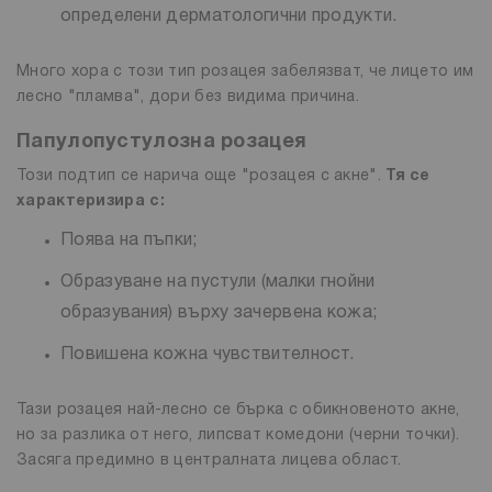
определени дерматологични продукти.
Много хора с този тип розацея забелязват, че лицето им
лесно "пламва", дори без видима причина.
Папулопустулозна розацея
Този подтип се нарича още "розацея с акне".
Тя се
характеризира с:
Поява на пъпки;
Образуване на пустули (малки гнойни
образувания) върху зачервена кожа;
Повишена кожна чувствителност.
Тази розацея най-лесно се бърка с обикновеното акне,
но за разлика от него, липсват комедони (черни точки).
Засяга предимно в централната лицева област.