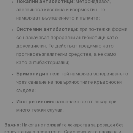
Локални антибиотици:
метронидазол,
азелаинова киселина и ивермектин. Те
намаляват възпалението и пъпките;
Системни антибиотици:
при по-тежки форми
се назначават перорални антибиотици като
доксициклин. Те действат предимно като
противовъзпалителни средства, а не само
като антибактериални;
Бримонидин гел:
той намалява зачервяването
чрез свиване на повърхностните кръвоносни
съдове;
Изотретиноин:
назначава се от лекар при
много тежки случаи.
Важно:
Никога не ползвайте лекарства за розацея без
консултация с дерматолог. Самолечението влошава и