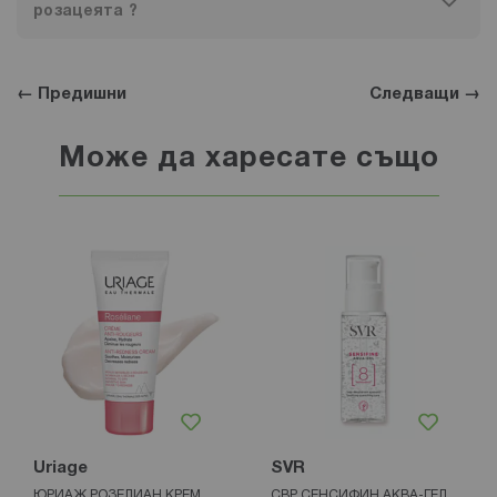
розацеята ?
← Предишни
Следващи →
Може да харесате също
Uriage
SVR
ЮРИАЖ РОЗЕЛИАН КРЕМ
СВР СЕНСИФИН АКВА-ГЕЛ