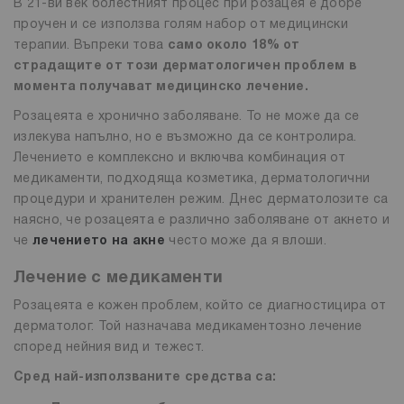
В 21-ви век болестният процес при розацея е добре
проучен и се използва голям набор от медицински
терапии. Въпреки това
само около 18% от
страдащите от този дерматологичен проблем в
момента получават медицинско лечение.
Розацеята е хронично заболяване. То не може да се
излекува напълно, но е възможно да се контролира.
Лечението е комплексно и включва комбинация от
медикаменти, подходяща козметика, дерматологични
процедури и хранителен режим. Днес дерматолозите са
наясно, че розацеята е различно заболяване от акнето и
че
лечението на акне
често може да я влоши.
Лечение с медикаменти
Розацеята е кожен проблем, който се диагностицира от
дерматолог. Той назначава медикаментозно лечение
според нейния вид и тежест.
Сред най-използваните средства са: