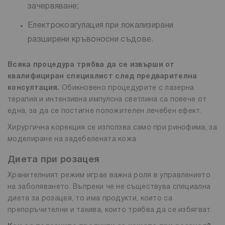
зачервяване;
Електрокоагулация при локализирани
разширени кръвоносни съдове.
Всяка процедура трябва да се извърши от
квалифициран специалист след предварителна
консултация.
Обикновено процедурите с лазерна
терапия и интензивна импулсна светлина са повече от
една, за да се постигне положителен лечебен ефект.
Хирургична корекция се използва само при ринофима, за
моделиране на задебелената кожа
Диета при розацея
Хранителният режим играе важна роля в управлението
на заболяването. Въпреки че не съществува специална
диета за розацея, то има продукти, които са
препоръчителни и такива, които трябва да се избягват.