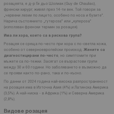
розацеята, е д-р Ги дьо Шолиак (Guy de Chauliac),
френски хирург, живял през 14-ти век. Той говори за
„червени лезии по лицето, особено по носа и бузите“.
Нарича състоянието „гутероза“ или „купероза“
(използван френски термин за розацея).
Има ли хора, които са в рискова група?
Розацея се среща по-често при хора с по-светла кожа,
особено от северноевропейски произход.
Жените са
диагностицирани по-често
, но симптомите при
мъжете са по-тежки. Засягат се възрастови групи
между 30 и 60 години. Но заболяването е възможно да
се прояви както по-рано, така и по-късно.
По данни от 2024 година най-висока разпространеност
на розацея има в Източна Азия (4%) и Латинска Америка
(3,5%). А най-ниска - в Африка (1%) и Северна Америка
(2,8%).
Видове розацея