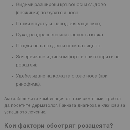
Видими разширени кръвоносни съдове
(паяжинки) по бузите и носа;
Пъпки и пустули, наподобяващи акне;
Суха, раздразнена или люспеста кожа;
Подуване на отделни зони на лицето;
Зачервяване и дискомфорт в очите (при очна
розацея);
Удебеляване на кожата около носа (при
ринофима).
Ако забележите комбинация от тези симптоми, трябва
да посетите дерматолог. Ранната диагноза е ключова за
успешното лечение.
Кои фактори обострят розацеята?