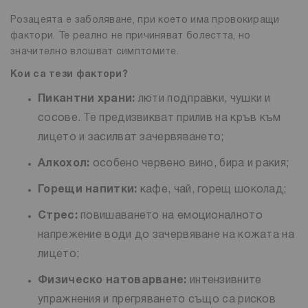
Розацеята е заболяване, при което има провокиращи
фактори. Те реално не причиняват болестта, но
значително влошват симптомите.
Кои са тези фактори?
Пикантни храни:
люти подправки, чушки и
сосове. Те предизвикват прилив на кръв към
лицето и засилват зачервяването;
Алкохол:
особено червено вино, бира и ракия;
Горещи напитки:
кафе, чай, горещ шоколад;
Стрес:
повишаването на емоционалното
напрежение води до зачервяване на кожата на
лицето;
Физическо натоварване:
интензивните
упражнения и прегряването също са рисков