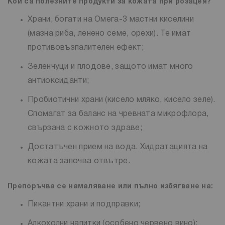
Кои са полезните продукти за кожата при розацея?
Храни, богати на Омега-3 мастни киселини
(мазна риба, ленено семе, орехи). Те имат
противовъзпалителен ефект;
Зеленчуци и плодове, защото имат много
антиоксиданти;
Пробиотични храни (кисело мляко, кисело зеле).
Спомагат за баланс на чревната микрофлора,
свързана с кожното здраве;
Достатъчен прием на вода. Хидратацията на
кожата започва отвътре.
Препоръчва се намаляване или пълно избягване на:
Пикантни храни и подправки;
Алкохолни напитки (особено червено вино);