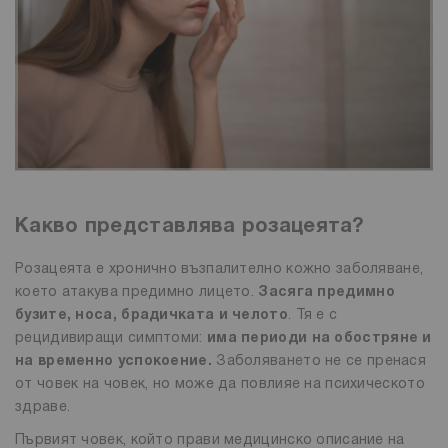
Какво представлява розацеята?
Розацеята е хронично възпалително кожно заболяване,
което атакува предимно лицето.
Засяга предимно
бузите, носа, брадичката и челото
. Тя е с
рецидивиращи симптоми:
има периоди на обостряне и
на временно успокоение.
Заболяването не се пренася
от човек на човек, но може да повлияе на психическото
здраве.
Първият човек, който прави медицинско описание на