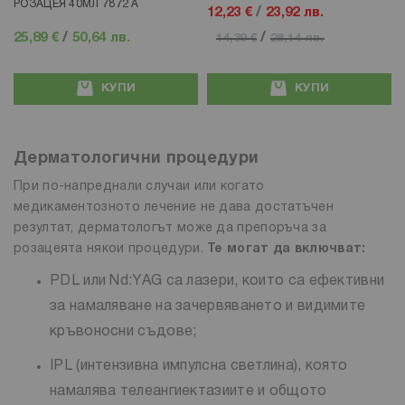
РОЗАЦЕЯ 40МЛ 7872 А
12,23 €
/
23,92 лв.
25,89 €
/
50,64 лв.
/
14,39 €
28,14 лв.
КУПИ
КУПИ
Дерматологични процедури
При по-напреднали случаи или когато
медикаментозното лечение не дава достатъчен
резултат, дерматологът може да препоръча за
розацеята някои процедури.
Те могат да включват:
PDL или Nd:YAG са лазери, които са ефективни
за намаляване на зачервяването и видимите
кръвоносни съдове;
IPL (интензивна импулсна светлина), която
намалява телеангиектазиите и общото