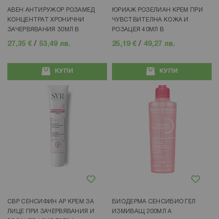
АВЕН АНТИРУЖОР РОЗАМЕД
ЮРИАЖ РОЗЕЛИАН КРЕМ ПРИ
КОНЦЕНТРАТ ХРОНИЧНИ
ЧУВСТВИТЕЛНА КОЖА И
ЗАЧЕРВЯВАНИЯ 30МЛ В
РОЗАЦЕЯ 40МЛ B
27,35 €
/
53,49 лв.
25,19 €
/
49,27 лв.
КУПИ
КУПИ
Добави в любими
Добави в любими
СВР СЕНСИФИН АР КРЕМ ЗА
БИОДЕРМА СЕНСИБИО ГЕЛ
ЛИЦЕ ПРИ ЗАЧЕРВЯВАНИЯ И
ИЗМИВАЩ 200МЛ A