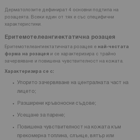
Дерматолозите дефинират 4 основни подтипа на
розацеята. Всеки един от тях е със специфични
характеристики.
Еритемотелеангиектатична розацея
Еритемотелеангиектатичната розацея е
най-честата
форма на розацея
и се характеризира с трайно
зачервяване и повишена чувствителност на кожата.
Характеризира се с:
Упорито зачервяване на централната част на
лицето;
Разширени кръвоносни съдове;
Усещане за парене;
Повишена чувствителност на кожата към
прекомерна топлина, слънце, вятър или