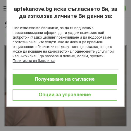
Прескачане
Търсене
Люб
Ко
към
aptekanove.bg иска съгласието Ви, за
съдържанието
Вход
да използва личните Ви данни за:
Начало
Блог
Здраве
Заболявания
Дерматология
Розацея - всичко, което трябва да знаете
Ние използваме бисквитки, за да ти поднасяме
персонализирани оферти, да ти дадем възможно най-
Розацея - всичко, което трябва да знаете
доброто и гладко шопинг преживяване и да подобряваме
постоянно нашите услуги. Ако не искаш да приемеш
опционалните бисквитки по-долу, това ще е жалко, защото
може да повлияе на качеството на поднесените услуги при
нас. Ако искаш да разбереш повече, молим, прочети
Политиката за бисквитки
.
Получаване на съгласие
Опции за управление