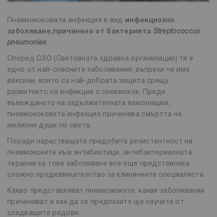
Пневмококовата инфекция е вид
инфекциозно
заболяване,
причинено от бактерията
Streptococcus
pneumoniae
.
Според СЗО (Световната здравна организация) тя е
едно от най-опасните заболявания, въпреки че има
ваксини, които са най-добрата защита срещу
развитието на инфекция с пневмокок. Преди
въвеждането на задължителната ваксинация,
пневмококовата инфекция причинява смъртта на
милиони души по света.
Поради нарастващата придобита резистентност на
пневмококите към антибиотици, антибактериалната
терапия за това заболяване все още представлява
сложно предизвикателство за клиничните специалисти.
Какво представляват пневмококите, какви заболявания
причиняват и как да се предпазите ще научите от
следващите редове.