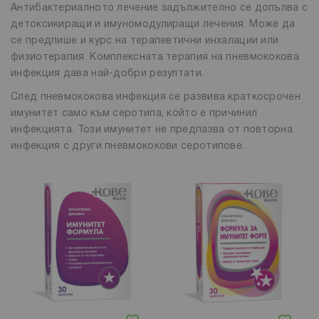
Антибактериалното лечение задължително се допълва с
детоксикиращи и имуномодулиращи лечения. Може да
се предпише и курс на терапевтични инхалации или
физиотерапия. Комплексната терапия на пневмококова
инфекция дава най-добри резултати.
След пневмококова инфекция се развива краткосрочен
имунитет само към серотипа, който е причинил
инфекцията. Този имунитет не предпазва от повторна
инфекция с други пневмококови серотипове.
Добави в любими
Добави в любими