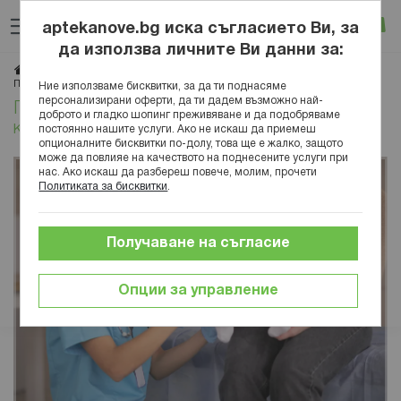
Прескачане
Търсене
Люб
Ко
към
aptekanove.bg иска съгласието Ви, за
съдържанието
Вход
да използва личните Ви данни за:
Начало
Блог
Здраве
Заболявания
Патогени
Пневмококи (Streptococcus pneumoniae) - какво трябва да знаете за тях
Ние използваме бисквитки, за да ти поднасяме
персонализирани оферти, да ти дадем възможно най-
Пневмококи (Streptococcus pneumoniae) -
доброто и гладко шопинг преживяване и да подобряваме
какво трябва да знаете за тях
постоянно нашите услуги. Ако не искаш да приемеш
опционалните бисквитки по-долу, това ще е жалко, защото
може да повлияе на качеството на поднесените услуги при
нас. Ако искаш да разбереш повече, молим, прочети
Политиката за бисквитки
.
Получаване на съгласие
Опции за управление