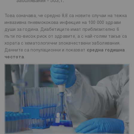
заболявания - 503,1.
Това означава, че средно 8,8 са новите случаи на тежка
инвазивна пневмококова инфекция на 100 000 здрави
души за година. Диабетиците имат приблизително 6
пъти по-висок риск от здравите, а с най-голям такъв са
хората с хематологични злокачествени заболявания.
Данните са популационни и показват
средна годишна
честота
.