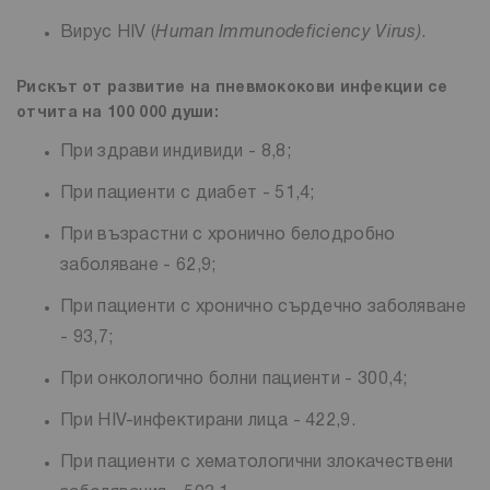
Вирус HIV (
Human Immunodeficiency Virus)
.
Рискът от развитие на пневмококови инфекции се
отчита на 100 000 души:
При здрави индивиди - 8,8;
При пациенти с диабет - 51,4;
При възрастни с хронично белодробно
заболяване - 62,9;
При пациенти с хронично сърдечно заболяване
- 93,7;
При онкологично болни пациенти - 300,4;
При HIV-инфектирани лица - 422,9.
При пациенти с хематологични злокачествени