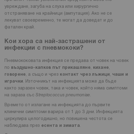
увреждане, загуба на слуха или хирургично
отстраняване на крайници (ампутация). Ако не се
лекуват своевременно, те могат да доведат и до
фатален край.
Кои хора са най-застрашени от
инфекции с пневмококи?
Пневмококовата инфекция се предава от човек на човек
по
въздушно-капков път при
кашляне
,
кихане
,
говорене
, а също и чрез
контакт чрез лъжици
,
чаши и
играчки
. Източникът на инфекцията може да бъде
както заразен човек, така и човек, който няма симптоми
на зараза със
Streptococcus pneumoniae
.
Времето от излагане на инфекцията до първите
клинични симптоми варира от 1 до 3 дни. Инфекцията
циркулира целогодишно, но повишена честота се
наблюдава през
есента и зимата
.