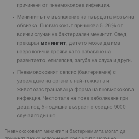
причинени от пневмококова инфекция.
Менингитът е възпаление на твърдата мозъчна
обвивка. Пневмококът причинява 5-26% от
всички случаи на бактериален менингит. След
прекаран
менингит
, детето може да има
неврологични прояви като забавяне на
развитието, епилепсия, загуба на слуха и други.
Пневмококовият сепсис (бактериемия) с
увреждане на органи е най-тежката и
животозастрашаваща форма на пневмококова
инфекция. Честотата на това заболяване при
деца под 5-годишна възраст е средно 9000
случая годишно.
Пневмококовият менингит и бактериемията могат да
причинят тежки усложнения сред които мозъчно