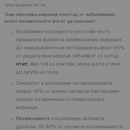
чрез кръвния поток.
Това обяснява широкия спектър от заболявания,
които пневмококите могат да причинят:
Възпаление на средното ухо е най-често
срещаната форма на пневмококова инфекция.
До навършването на петгодишна възраст 95%
от децата поне веднъж заболяват от остър
отит
. Ако той се повтори, може да се стигне
до загуба на слуха.
Синузитът е възпаление на параназалните
синуси. 45% от всички случаи на бактериален
синузит са причинени от пневмококова
инфекция.
Пневмонията
е възпаление на белите
дробове. 65-80% от случаите на пневмония са