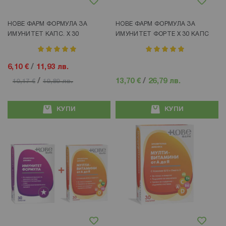
НОВЕ ФАРМ ФОРМУЛА ЗА
НОВЕ ФАРМ ФОРМУЛА ЗА
ИМУНИТЕТ КАПС. Х 30
ИМУНИТЕТ ФОРТЕ Х 30 КАПС
рейтинг:
рейтинг:
100%
100%
6,10 €
/
11,93 лв.
/
13,70 €
/
26,79 лв.
10,17 €
19,89 лв.
КУПИ
КУПИ
Добави в любими
Добави в любими