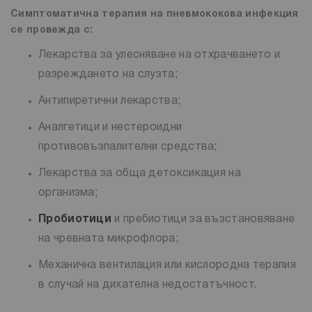
Симптоматична терапия на пневмококова инфекция
се провежда с:
Лекарства за улесняване на отхрачването и
разреждането на слузта;
Антипиретични лекарства;
Аналгетици и нестероидни
противовъзпалителни средства;
Лекарства за обща детоксикация на
организма;
Пробиотици
и пребиотици за възстановяване
на чревната микрофлора;
Механична вентилация или кислородна терапия
в случай на дихателна недостатъчност.