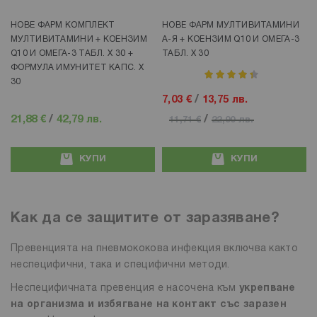
НОВЕ ФАРМ КОМПЛЕКТ
НОВЕ ФАРМ МУЛТИВИТАМИНИ
МУЛТИВИТАМИНИ + КОЕНЗИМ
А-Я + КОЕНЗИМ Q10 И ОМЕГА-3
Q10 И ОМЕГА-3 ТАБЛ. Х 30 +
ТАБЛ. Х 30
ФОРМУЛА ИМУНИТЕТ КАПС. Х
рейтинг:
30
90%
7,03 €
/
13,75 лв.
21,88 €
/
42,79 лв.
/
11,71 €
22,90 лв.
КУПИ
КУПИ
Как да се защитите от заразяване?
Превенцията на пневмококова инфекция включва както
неспецифични, така и специфични методи.
Неспецифичната превенция е насочена към
укрепване
на организма и избягване на контакт със заразен