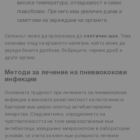
висока температура, отпадналост и силно
главоболие. При него има увеличен далак и
симптоми на увреждане на органите.
Сепсисът може да прогресира до
септичен шок
. Това
означава спад на кръвното налягане, който може да
увреди белите дробове, бъбреците, черния дроб и
други органи.
Методи за лечение на пневмококови
инфекции
Основната трудност при лечението на пневмококова
инфекция е високата резистентност на патогенните
бактерии към широк спектър антибактериални
лекарства. Следователно, определянето на
чувствителността на този микроорганизъм към
антибиотици, извършено микроскопски в лабораторни
условия, се счита за ключ към успешното лечение.