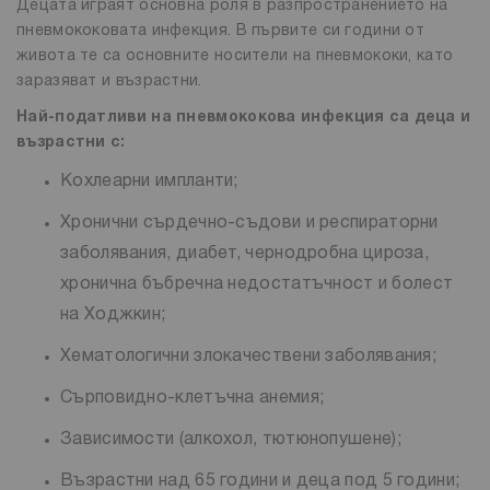
Децата играят основна роля в разпространението на
пневмококовата инфекция. В първите си години от
живота те са основните носители на пневмококи, като
заразяват и възрастни.
Най-податливи на пневмококова инфекция са деца и
възрастни с:
Кохлеарни импланти;
Хронични сърдечно-съдови и респираторни
заболявания, диабет, чернодробна цироза,
хронична бъбречна недостатъчност и болест
на Ходжкин;
Хематологични злокачествени заболявания;
Сърповидно-клетъчна анемия;
Зависимости (алкохол, тютюнопушене);
Възрастни над 65 години и деца под 5 години;