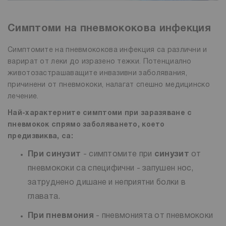
Симптоми на пневмококова инфекция
Симптомите на пневмококова инфекция са различни и
варират от леки до изразено тежки. Потенциално
животозастрашаващите инвазивни заболявания,
причинени от пневмококи, налагат спешно медицинско
лечение.
Най-характерните симптоми при заразяване с
пневмокок спрямо заболяването, което
предизвиква, са:
При синузит
- симптомите при
синузит
от
пневмококи са специфични - запушен нос,
затруднено дишане и неприятни болки в
главата.
При пневмония
- пневмонията от пневмококи