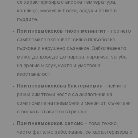
се характеризира с висока температура,
кашлица, мускулни болки, задух и болка в
гърдите.
При пневмококов гноен менингит
- при него
симптомите включват: силно главоболие,
гърчове и нарушено съзнание. Заболяването
може да доведе до пареза, парализа, загуба
на зрение и слух, както и умствена
изостаналост.
При пневмококова бактериемия
- нейните
ранни симптоми често са аналогични на
симптомите на пневмония и менингит, съчетани
с болки в ставите и втрисане.
При пневмококов сепсис
- това тежко,
често фатално заболяване, се характеризира с