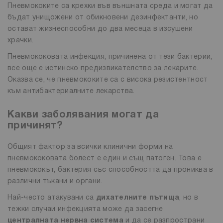
Пневмококите са крехки във външната среда и могат да
бъдат унищожени от обикновени дезинфектанти, но
остават жизнеспособни до два месеца в изсушени
храчки.
Пневмококовата инфекция, причинена от тези бактерии,
все още е истинско предизвикателство за лекарите.
Оказва се, че пневмококите са с висока резистентност
към антибактериалните лекарства.
Какви заболявания могат да
причинят?
Общият фактор за всички клинични форми на
пневмококовата болест е един и същ патоген. Това е
пневмококът, бактерия със способността да прониква в
различни тъкани и органи.
Най-често атакувани са
дихателните пътища
, но в
тежки случаи инфекцията може да засегне
централната нервна система
и да се разпространи