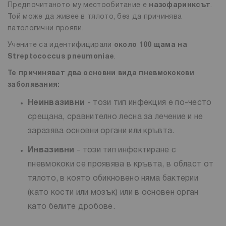
Предпочитаното му местообитание е
назофаринксът
.
Той може да живее в тялото, без да причинява
патологични прояви.
Учените са идентифицирали
около 100 щама на
Streptococcus pneumoniae
.
Те причиняват два основни вида пневмококови
заболявания:
Неинвазивни
- този тип инфекция е по-често
срещана, сравнително лесна за лечение и не
заразява основни органи или кръвта.
Инвазивни
- този тип инфектиране с
пневмококи се проявява в кръвта, в област от
тялото, в която обикновено няма бактерии
(като кости или мозък) или в основен орган
като белите дробове.