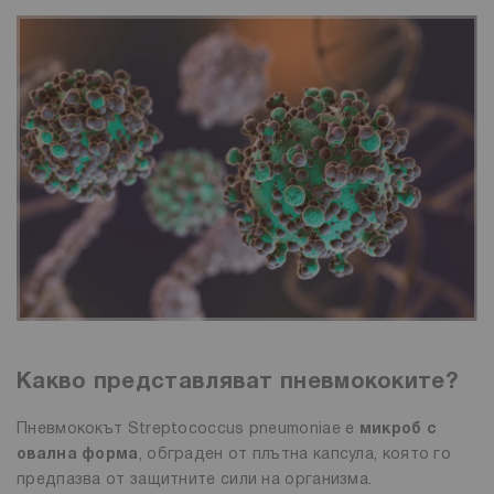
Какво представляват пневмококите?
Пневмококът Streptococcus pneumoniae е
микроб с
овална форма
, обграден от плътна капсула, която го
предпазва от защитните сили на организма.