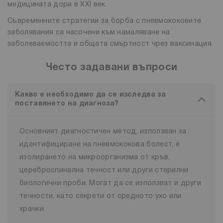
медицината дори в XXI век.
Съвременните стратегии за борба с пневмококовите
заболявания са насочени към намаляване на
заболеваемостта и общата смъртност чрез ваксинация.
Често задавани въпроси
Какво е необходимо да се изследва за
поставянето на диагноза?
Основният диагностичен метод, използван за
идентифициране на пневмококова болест, е
изолирането на микроорганизма от кръв,
цереброспинална течност или други стерилни
биологични проби. Могат да се използват и други
течности, като секрети от средното ухо или
храчки.