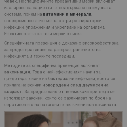
човек
. Неспецифичните превантивни мерки включват
изолиране на пациентите, поддържане на имунната
система, прием на
витамини и минерали
,
своевременно лечение на остри респираторни
инфекции, упражнения и укрепване на организма.
Ефективността на тези мерки е ниска.
Специфичната превенция е доказано високоефективна
за предотвратяване на разпространението на
инфекцията и тежките последици.
Методите за специфична превенция включват
ваксинация
. Това е най-ефективният начин за
предотвратяване на бактериални инфекции, която се
прилага на всички
новородени след двумесечна
възраст
. За предпазване от пневмококи при деца се
използват ваксини, които се различават по броя на
серотиповете на патогените, включени във ваксината.