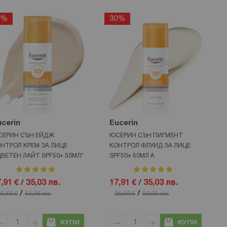
0%
30%
cerin
Eucerin
ЕРИН СЪН ЕЙДЖ
ЮСЕРИН СЪН ПИГМЕНТ
НТРОЛ КРЕМ ЗА ЛИЦЕ
КОНТРОЛ ФЛУИД ЗА ЛИЦЕ
ВЕТЕН ЛАЙТ SPF50+ 50МЛ*
SPF50+ 50МЛ А
рейтинг:
рейтинг:
100%
100%
,91 €
/
35,03 лв.
17,91 €
/
35,03 лв.
/
/
5,59 €
50,05 лв.
25,59 €
50,05 лв.
КУПИ
КУПИ