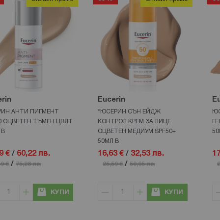
rin
Eucerin
Eu
ИН АНТИ ПИГМЕНТ
*ЮСЕРИН СЪН ЕЙДЖ
ЮС
0 ОЦВЕТЕН ТЪМЕН ЦВЯТ
КОНТРОЛ КРЕМ ЗА ЛИЦЕ
ГЕ
 В
ОЦВЕТЕН МЕДИУМ SPF50+
50
50МЛ В
9 €
/
60,22 лв.
16,63 €
/
32,53 лв.
17
/
/
49 €
75,28 лв.
25,59 €
50,05 лв.
2
КУПИ
КУПИ