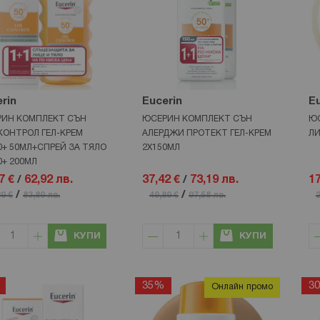
rin
Eucerin
Eu
ИН КОМПЛЕКТ СЪН
ЮСЕРИН КОМПЛЕКТ СЪН
ЮС
КОНТРОЛ ГЕЛ-КРЕМ
АЛЕРДЖИ ПРОТЕКТ ГЕЛ-КРЕМ
ЛИ
0+ 50МЛ+СПРЕЙ ЗА ТЯЛО
2Х150МЛ
0+ 200МЛ
7 €
/
62,92 лв.
37,42 €
/
73,19 лв.
17
/
/
89 €
83,89 лв.
49,89 €
97,58 лв.
2
КУПИ
КУПИ
35%
3
Онлайн промо