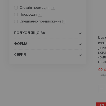
EOLIA
9
Онлайн промоция
11
Esthederm
8
Промоция
10
Filorga
4
Специално предложение
2
Garnier
4
Himalaya Herbals
1
ПОДХОДЯЩО ЗА
Hipp
3
Euce
ISDIN
ЮСЕ
ФОРМА
26
ДЕРМ
Ina Essentials
1
КОРИ
СЕРИЯ
Klorane
40МЛ
1
ГЕЛ-
LA ROSEE
7
22,4
La Roche-Posay
28
29,
Lierac
11
Loreal
6
MUSTELA
4
Missha
4
Mixa
20%
2