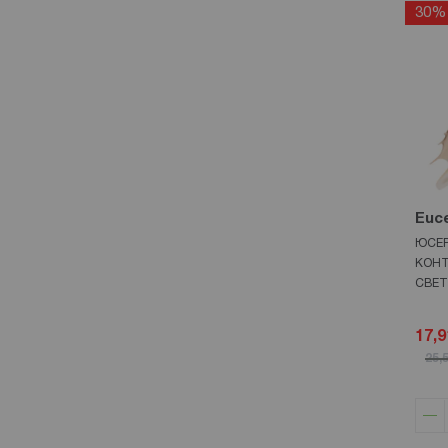
biotrade
30%
5
Euce
ЮСЕР
КОНТ
СВЕТ
17,9
25,