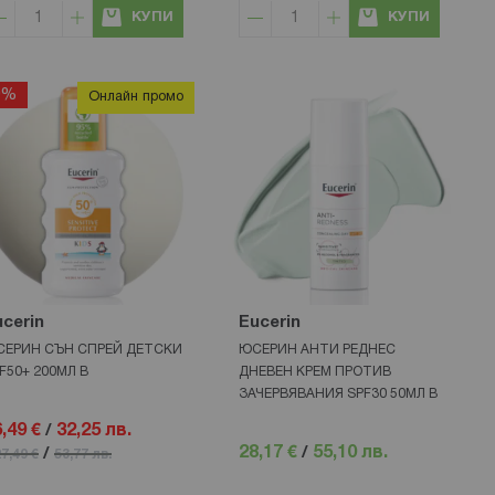
КУПИ
КУПИ
0%
Онлайн промо
cerin
Eucerin
ЕРИН СЪН СПРЕЙ ДЕТСКИ
ЮСЕРИН АНТИ РЕДНЕС
F50+ 200МЛ В
ДНЕВЕН КРЕМ ПРОТИВ
ЗАЧЕРВЯВАНИЯ SPF30 50МЛ В
,49 €
/
32,25 лв.
28,17 €
/
55,10 лв.
/
7,49 €
53,77 лв.