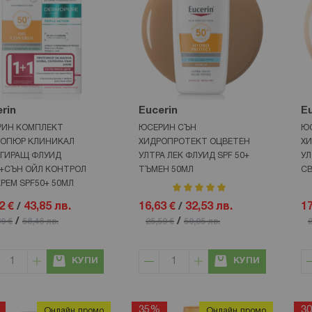
rin
Eucerin
Eu
РИН КОМПЛЕКТ
ЮСЕРИН СЪН
Ю
ОПЮР КЛИНИКАЛ
ХИДРОПРОТЕКТ ОЦВЕТЕН
ХИ
ГИРАЩ ФЛУИД
УЛТРА ЛЕК ФЛУИД SPF 50+
УЛ
+СЪН ОЙЛ КОНТРОЛ
ТЪМЕН 50МЛ
СВ
КРЕМ SPF50+ 50МЛ
рейтинг:
100%
2 €
/
43,85 лв.
16,63 €
/
32,53 лв.
17
/
/
89 €
58,46 лв.
25,59 €
50,05 лв.
2
КУПИ
КУПИ
35%
3
Онлайн промо
Онлайн промо