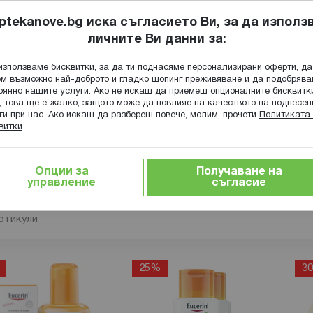
ptekanove.bg иска съгласието Ви, за да използ
личните Ви данни за:
ПОПИТАЙ Ф
използваме бисквитки, за да ти поднасяме персонализирани оферти, да
Търсене
м възможно най-доброто и гладко шопинг преживяване и да подобряв
оянно нашите услуги. Ако не искаш да приемеш опционалните бисквитк
КА
ГРИЖА ЗА МАЙКАТА И ДЕТЕТО
ХРАНИТЕЛНИ ДОБАВКИ
, това ще е жалко, защото може да повлияе на качеството на поднесен
ги при нас. Ако искаш да разбереш повече, молим, прочети
Политиката 
витки
.
Опции за
Получаване на
cerin слънцезащита
управление
съгласие
ртикули
25%
3