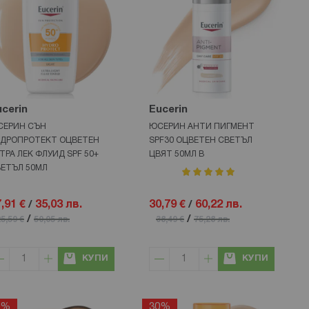
cerin
Eucerin
СЕРИН СЪН
ЮСЕРИН АНТИ ПИГМЕНТ
ДРОПРОТЕКТ ОЦВЕТЕН
SPF30 ОЦВЕТЕН СВЕТЪЛ
ТРА ЛЕК ФЛУИД SPF 50+
ЦВЯТ 50МЛ В
ЕТЪЛ 50МЛ
рейтинг:
100%
,91 €
/
35,03 лв.
30,79 €
/
60,22 лв.
/
/
5,59 €
50,05 лв.
38,49 €
75,28 лв.
КУПИ
КУПИ
0%
30%