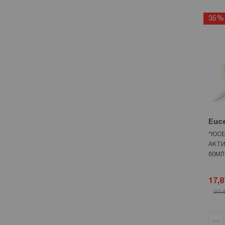
35%
Euce
*ЮСЕ
АКТИ
80МЛ
17,8
27,