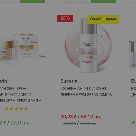
20%
Онлайн промо
rin
Eucerin
Eu
ИН ХИАЛУРОН
ЮСЕРИН АНТИ ПИГМЕНТ
ЮС
ЪР+ЕЛАСТИСИТИ
ДНЕВЕН КРЕМ SPF30 50МЛ В
ДН
ЕН КРЕМ SPF30 50МЛ А
рейтинг:
100%
30,23 €
/
59,12 лв.
2 €
/
77,10 лв.
39
/
37,79 €
73,91 лв.