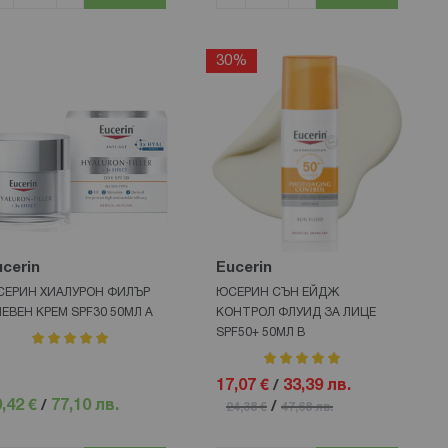
30%
cerin
Eucerin
ЕРИН ХИАЛУРОН ФИЛЪР
ЮСЕРИН СЪН ЕЙДЖ
ЕВЕН КРЕМ SPF30 50МЛ А
КОНТРОЛ ФЛУИД ЗА ЛИЦЕ
SPF50+ 50МЛ В
рейтинг:
100%
рейтинг:
100%
17,07 €
/
33,39 лв.
,42 €
/
77,10 лв.
/
24,38 €
47,68 лв.