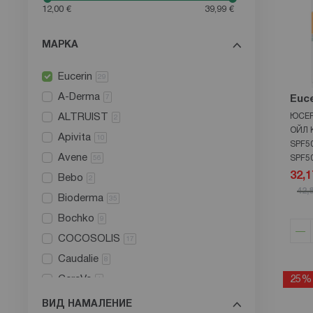
12,00 €
39,99 €
МАРКА
Eucerin
29
A-Derma
7
Euce
ALTRUIST
ЮСЕР
2
ОЙЛ 
Apivita
10
SPF5
Avene
SPF5
56
32,1
Bebo
2
42,
Bioderma
35
Bochko
9
COCOSOLIS
17
Caudalie
8
CeraVe
25%
1
Ducray
5
ВИД НАМАЛЕНИЕ