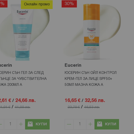
0%
30%
Онлайн промо
cerin
Eucerin
ЕРИН СЪН ГЕЛ ЗА СЛЕД
ЮСЕРИН СЪН ОЙЛ КОНТРОЛ
ЪНЦЕ ЗА ЧУВСТВИТЕЛНА
КРЕМ-ГЕЛ ЗА ЛИЦЕ SPF50+
ЖА 200МЛ А
50МЛ МАЗНА КОЖА А
,61 €
/
24,66 лв.
16,65 €
/
32,56 лв.
/
/
1,01 €
41,09 лв.
23,79 €
46,53 лв.
КУПИ
КУПИ