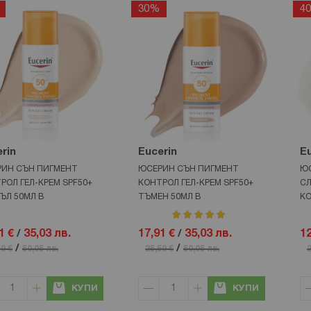
30%
4
rin
Eucerin
Eu
ИН СЪН ПИГМЕНТ
ЮСЕРИН СЪН ПИГМЕНТ
ЮС
РОЛ ГЕЛ-КРЕМ SPF50+
КОНТРОЛ ГЕЛ-КРЕМ SPF50+
СЛ
ЪЛ 50МЛ В
ТЪМЕН 50МЛ В
КО
рейтинг:
100%
1 €
/
35,03 лв.
17,91 €
/
35,03 лв.
12
/
/
59 €
50,05 лв.
25,59 €
50,05 лв.
2
КУПИ
КУПИ