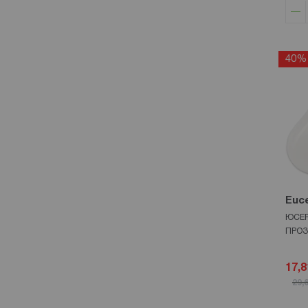
40%
Euce
ЮСЕР
ПРОЗ
17,8
29,