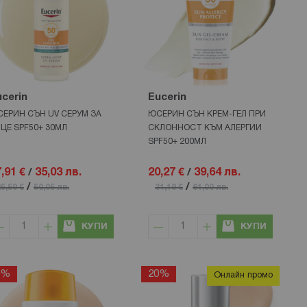
cerin
Eucerin
ЕРИН СЪН UV СЕРУМ ЗА
ЮСЕРИН СЪН КРЕМ-ГЕЛ ПРИ
ЦЕ SPF50+ 30МЛ
СКЛОННОСТ КЪМ АЛЕРГИИ
SPF50+ 200МЛ
,91 €
/
35,03 лв.
20,27 €
/
39,64 лв.
/
/
5,59 €
50,05 лв.
31,19 €
61,00 лв.
КУПИ
КУПИ
0%
20%
Онлайн промо