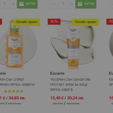
КУПИ
КУПИ
35%
4
Онлайн промо
Онлайн промо
rin
Eucerin
Eu
ИН СЪН СПРЕЙ
*ЮСЕРИН СЪН СЕНЗИТИВ
ЮС
РАЧЕН SPF50+ 200МЛ В
ПРОТЕКТ КРЕМ ЗА ЛИЦЕ
SP
SPF50+ 50МЛ В
рейтинг:
100%
1 €
/
34,83 лв.
15,46 €
/
30,24 лв.
16
/
/
69 €
58,07 лв.
23,79 €
46,53 лв.
2