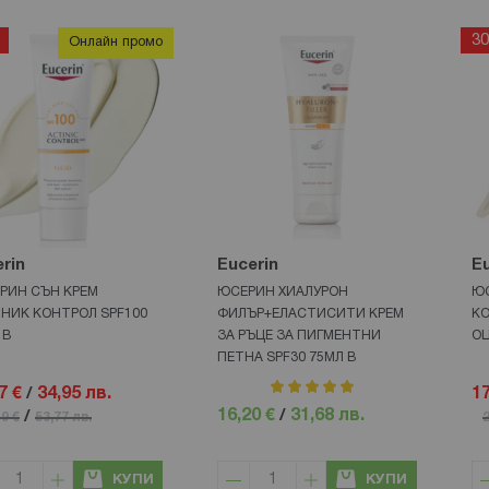
3
Онлайн промо
rin
Eucerin
Eu
РИН СЪН КРЕМ
ЮСЕРИН ХИАЛУРОН
ЮС
НИК КОНТРОЛ SPF100
ФИЛЪР+ЕЛАСТИСИТИ КРЕМ
КО
 В
ЗА РЪЦЕ ЗА ПИГМЕНТНИ
ОЦ
ПЕТНА SPF30 75МЛ В
рейтинг:
7 €
/
34,95 лв.
17
100%
16,20 €
/
31,68 лв.
/
49 €
53,77 лв.
2
КУПИ
КУПИ