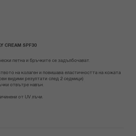
AY CREAM SPF30
чески петна и бръчките се задълбочават.
ството на колаген и повишава еластичността на кожата
рви видими резултати след 2 седмици)
ъчки отвътре навън.
ичинени от UV лъчи.