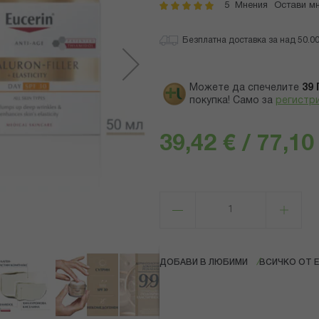
5
Мнения
Остави м
рейтинг:
100
100
% of
Безплатна доставка за над 50.00 
Можете да спечелите
39
покупка! Само за
регистр
39,42 € / 77,10
ДОБАВИ В ЛЮБИМИ
ВСИЧКО ОТ E