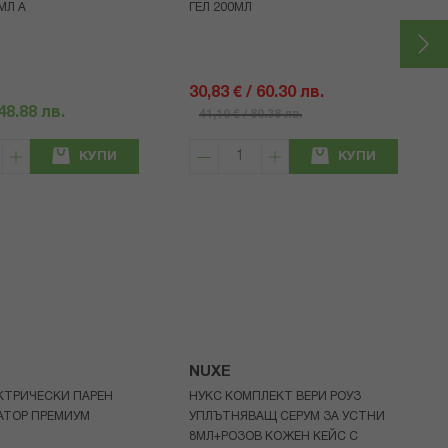
МЛ A
ГЕЛ 200МЛ
30,83 € / 60.30 лв.
 48.88 лв.
41,10 € / 80.38 лв.
КУПИ
КУПИ
NUXE
КТРИЧЕСКИ ПАРЕН
НУКС КОМПЛЕКТ ВЕРИ РОУЗ
АТОР ПРЕМИУМ
УПЛЪТНЯВАЩ СЕРУМ ЗА УСТНИ
8МЛ+РОЗОВ КОЖЕН КЕЙС С