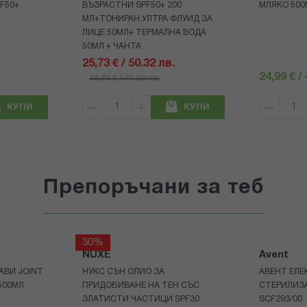
F50+
ВЪЗРАСТНИ SPF50+ 200
МЛЯКО 500
МЛ+ТОНИРАН УЛТРА ФЛУИД ЗА
ЛИЦЕ 50МЛ+ ТЕРМАЛНА ВОДА
50МЛ + ЧАНТА
25,73 € / 50.32 лв.
24,99 € /
36,76 € / 71.90 лв.
КУПИ
КУПИ
Препоръчани за теб
30%
NUXE
Avent
АВИ JOINT
НУКС СЪН ОЛИО ЗА
АВЕНТ ЕЛЕ
500МЛ
ПРИДОБИВАНЕ НА ТЕН СЪС
СТЕРИЛИЗ
ЗЛАТИСТИ ЧАСТИЦИ SPF30
SCF293/00