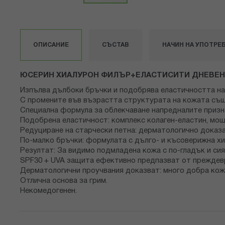
Преминете
към
началото
на
ОПИСАНИЕ
СЪСТАВ
НАЧИН НА УПОТРЕ
галерия
със
снимки
ЮСЕРИН ХИАЛУРОН ФИЛЪР+ЕЛАСТИСИТИ ДНЕВЕН
Изпълва дълбоки бръчки и подобрява еластичността н
С промените във възрастта структурата на кожата също
Специална формула за облекчаване напредналите призна
Подобрена еластичност: комплекс колаген-еластин, мощ
Редуциране на старчески петна: дерматологично доказан
По-малко бръчки: формулата с дълго- и късоверижна х
Резултат: За видимо подмладена кожа с по-гладък и сия
SPF30 + UVA защита ефективно предпазват от преждевр
Дерматологични проучвания доказват: много добра кож
Отлична основа за грим.
Некомедогенен.