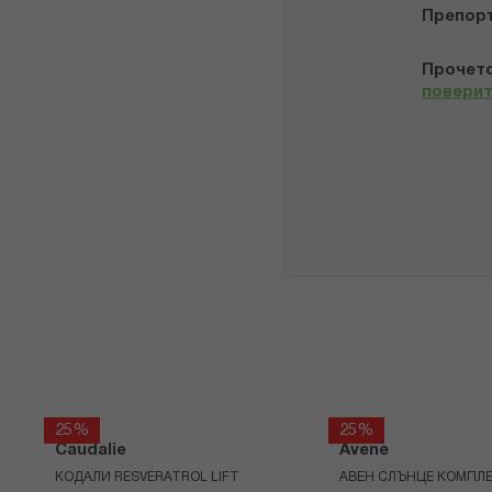
Препор
Прочето
повери
25%
25%
Caudalie
Avene
КОДАЛИ RESVERATROL LIFT
АВЕН СЛЪНЦЕ КОМПЛЕ