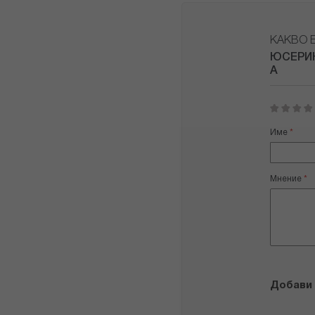
КАКВО 
ЮСЕРИН
А
1
2
3
4
5
star
stars
stars
stars
stars
Име
Мнение
Добави