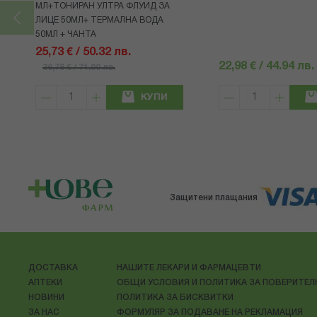
МЛ+ТОНИРАН УЛТРА ФЛУИД ЗА
ЛИЦЕ 50МЛ+ ТЕРМАЛНА ВОДА
50МЛ + ЧАНТА
25,73 € / 50.32 лв.
22,98 € / 44.94 лв.
36,76 € / 71.90 лв.
КУПИ
Защитени плащания
ДОСТАВКА
НАШИТЕ ЛЕКАРИ И ФАРМАЦЕВТИ
АПТЕКИ
ОБЩИ УСЛОВИЯ И ПОЛИТИКА ЗА ПОВЕРИТЕ
НОВИНИ
ПОЛИТИКА ЗА БИСКВИТКИ
ЗА НАС
ФОРМУЛЯР ЗА ПОДАВАНЕ НА РЕКЛАМАЦИЯ