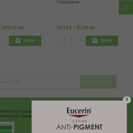
ТАЛИСМАНИ
/ 249.09 лв.
18,19 € / 35.58 лв.
КУПИ
КУПИ
АБОНИРАНЕ
X
йн аптека е лицензирана от
ДОСТАВЯМЕ С:
Агенция по Лекарствата"