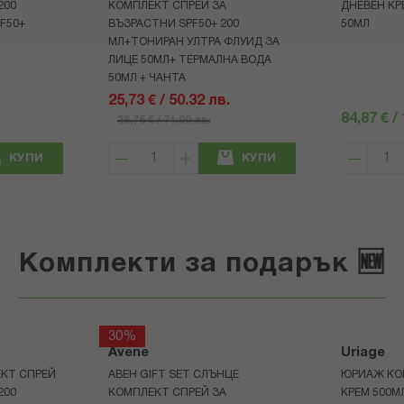
200
КОМПЛЕКТ СПРЕЙ ЗА
ДНЕВЕН КР
F50+
ВЪЗРАСТНИ SPF50+ 200
50МЛ
МЛ+ТОНИРАН УЛТРА ФЛУИД ЗА
ЛИЦЕ 50МЛ+ ТЕРМАЛНА ВОДА
50МЛ + ЧАНТА
25,73 € / 50.32 лв.
84,87 € /
36,76 € / 71.90 лв.
КУПИ
КУПИ
Комплекти за подарък 🆕
30%
Avene
Uriage
КТ СПРЕЙ
АВЕН GIFT SET СЛЪНЦЕ
ЮРИАЖ КО
200
КОМПЛЕКТ СПРЕЙ ЗА
КРЕМ 500