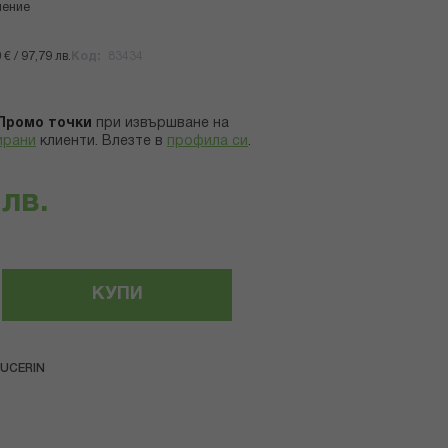
нение
€ / 97,79 лв.
Код
83434
Промо точки
при извършване на
ирани
клиенти.
Влезте в
профила си
.
 лв.
КУПИ
UCERIN