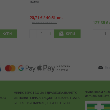
150МЛ
20,71 € / 40.51 лв.
127,36 € 
29,59 € / 57.87 лв.
КУПИ
КУПИ
"Нове Фарм онла
МИНИСТЕРСТВО ЗА ЗДРАВЕОПАЗВАНЕТО
Изпълнителната 
ЛНОСТ
ИЗПЪЛНИТЕЛНА АГЕНЦИЯ ПО ЛЕКАРСТВАТА
БЪЛГАРСКИ ФАРМАЦЕВТИЧЕН СЪЮЗ