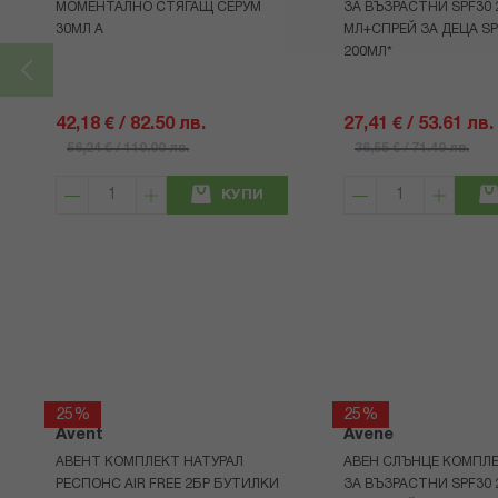
МОМЕНТАЛНО СТЯГАЩ СЕРУМ
ЗА ВЪЗРАСТНИ SPF30 
30МЛ А
МЛ+СПРЕЙ ЗА ДЕЦА SP
200МЛ*
42,18 € / 82.50 лв.
27,41 € / 53.61 лв.
56,24 € / 110.00 лв.
36,55 € / 71.49 лв.
КУПИ
25%
25%
Avent
Avene
АВЕНТ КОМПЛЕКТ НАТУРАЛ
АВЕН СЛЪНЦЕ КОМПЛЕ
РЕСПОНС AIR FREE 2БР БУТИЛКИ
ЗА ВЪЗРАСТНИ SPF30 