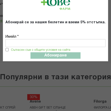
ъчвам продукта
х и се съгласявам с
Общите условия и политиката за
телност
*
Абонирай се за нашия бюлетин и вземи 5% отстъпка.
Имейл *
ИЗПРАТИ
Съгласен съм с общите условия на сайта
Абониране
Популярни в тази категори
30%
Avene
Filorga
КТ СПРЕЙ
АВЕН GIFT SET СЛЪНЦЕ
ФИЛОРГА L