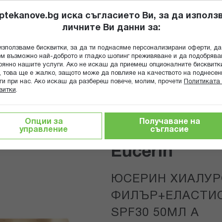
ptekanove.bg иска съгласието Ви, за да използ
личните Ви данни за:
ПОПИТАЙ Ф
използваме бисквитки, за да ти поднасяме персонализирани оферти, да
Търсене
м възможно най-доброто и гладко шопинг преживяване и да подобряв
оянно нашите услуги. Ако не искаш да приемеш опционалните бисквитк
КА
ГРИЖА ЗА МАЙКАТА И ДЕТЕТО
ХРАНИТЕЛНИ ДОБАВКИ
, това ще е жалко, защото може да повлияе на качеството на поднесен
ги при нас. Ако искаш да разбереш повече, молим, прочети
Политиката 
витки
.
тика за лице
Противостарееща грижа
М SPF30 50МЛ А
Опции за
Получаване на
управление
съгласие
Eucerin
ЮСЕРИН ХИАЛУ
ФИЛЪР+ЕЛАСТИС
SPF30 50МЛ А