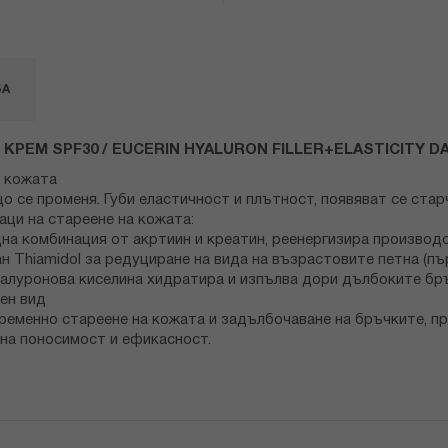
БА
 КРЕМ
SPF30 / EUCERIN HYALURON FILLER+ELASTICITY D
а кожата
 се променя. Губи еластичност и плътност, появяват се стар
ци на стареене на кожата:
на комбинация от акртиин и креатин, реенергизира производ
 Thiamidol за редуциране на вида на възрастовите петна (пъ
иалуронова киселина хидратира и изпълва дори дълбоките бр
ен вид
еменно стареене на кожата и задълбочаване на бръчките, пр
на поносимост и ефикасност.