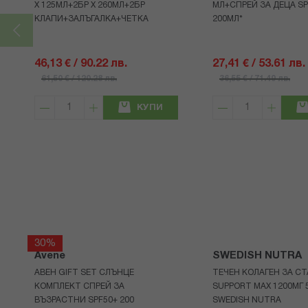
Х 125МЛ+2БР Х 260МЛ+2БР
МЛ+СПРЕЙ ЗА ДЕЦА SP
КЛАПИ+ЗАЛЪГАЛКА+ЧЕТКА
200МЛ*
46,13 € / 90.22 лв.
27,41 € / 53.61 лв.
61,50 € / 120.28 лв.
36,55 € / 71.49 лв.
КУПИ
30%
Avene
SWEDISH NUTRA
АВЕН GIFT SET СЛЪНЦЕ
ТЕЧЕН КОЛАГЕН ЗА СТ
КОМПЛЕКТ СПРЕЙ ЗА
SUPPORT MAX 1200МГ 
ВЪЗРАСТНИ SPF50+ 200
SWEDISH NUTRA