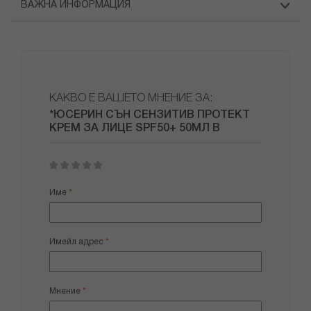
ВАЖНА ИНФОРМАЦИЯ
КАКВО Е ВАШЕТО МНЕНИЕ ЗА:
*ЮСЕРИН СЪН СЕНЗИТИВ ПРОТЕКТ
КРЕМ ЗА ЛИЦЕ SPF50+ 50МЛ В
1
2
3
4
5
star
stars
stars
stars
stars
Име
Имейл адрес
Мнение