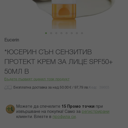
Преминете
Eucerin
към
началото
*ЮСЕРИН СЪН СЕНЗИТИВ
на
ПРОТЕКТ КРЕМ ЗА ЛИЦЕ SPF50+
галерия
със
50МЛ В
снимки
Бъдете първият оценил този продукт
Безплатна доставка за над 50.00 € / 97,79 лв.
Код
39603
Можете да спечелите
15
Промо точки
при
извършване на покупка! Само за
регистрирани
клиенти.
Влезте в
профила си
.