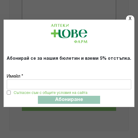
X
Добави снимки
Препоръчвам продукта
Абонирай се за нашия бюлетин и вземи 5% отстъпка.
Прочетох и се съгласявам с
Имейл *
Общите условия и политиката за
поверителност
*
Съгласен съм с общите условия на сайта
Абониране
ИЗПРАТИ