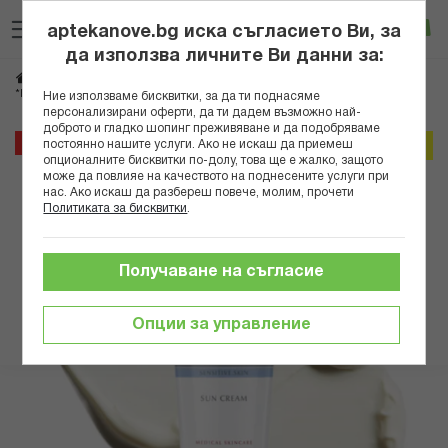
Прескачане
Търсене
Люб
Ко
към
aptekanove.bg иска съгласието Ви, за
съдържанието
Вход
да използва личните Ви данни за:
Начало
Козметика
Дермокозметика
Слънцезащитна дермокозметика
*ЮСЕРИН СЪН СЕНЗИТИВ ПРОТЕКТ КРЕМ ЗА ЛИЦЕ SPF50+ 50МЛ В
Ние използваме бисквитки, за да ти поднасяме
персонализирани оферти, да ти дадем възможно най-
доброто и гладко шопинг преживяване и да подобряваме
Преминете
35%
постоянно нашите услуги. Ако не искаш да приемеш
Онлайн промо
към
опционалните бисквитки по-долу, това ще е жалко, защото
може да повлияе на качеството на поднесените услуги при
края
нас. Ако искаш да разбереш повече, молим, прочети
на
Политиката за бисквитки
.
галерията
на
изображенията
Получаване на съгласие
Опции за управление