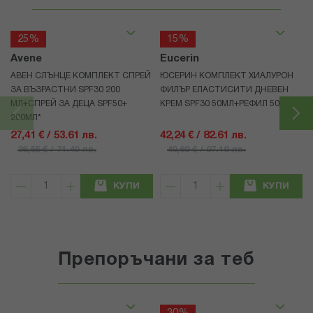
25%
15%
Avene
Eucerin
АВЕН СЛЪНЦЕ КОМПЛЕКТ СПРЕЙ
ЮСЕРИН КОМПЛЕКТ ХИАЛУРОН
ЗА ВЪЗРАСТНИ SPF30 200
ФИЛЪР ЕЛАСТИСИТИ ДНЕВЕН
МЛ+СПРЕЙ ЗА ДЕЦА SPF50+
КРЕМ SPF30 50МЛ+РЕФИЛ 50МЛ
200МЛ*
27,41 € / 53.61 лв.
42,24 € / 82.61 лв.
36,55 € / 71.49 лв.
49,69 € / 97.19 лв.
КУПИ
КУПИ
Препоръчани за теб