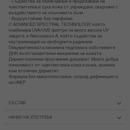
- Съдейства за облекчаване и предпазване на
чувствителна и суха кожа от увреждане, свързано с
въздействието на слънчевите лъчи.
- Водоустойчив. Без парфюми.
С ADVANCED SPECTRAL TECHNOLOGY, която
комбинира UVA/UVB филтри за много висока UV
защита, и Ликохалкон А, който съдейства за
неутрализация на свободните радикали.
Глицеритиновата киселина подпомага собствените
ДНК-възстановителни механизми на кожата.
Дерматологични проучвания доказват: Много добра
поносимост от чувствителна кожа и кожа, склонна
към атопичен дерматит.
Формула без микропластмаси, според дефиницията
на UNEP
СЪСТАВ
НАЧИН НА УПОТРЕБА