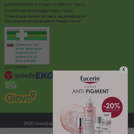
ИЗПЪЛНИТЕЛНА АГЕНЦИЯ ПО ЛЕКАРСТВАТА
БЪЛГАРСКИ ФАРМАЦЕВТИЧЕН СЪЮЗ
"Нове Фарм онлайн аптека е лицензирана от
Изпълнителната Агенция по Лекарствата"
ДОСТАВЯМЕ С:
X
2026 Новефарм ® Всички права запазени
Електронен магазин