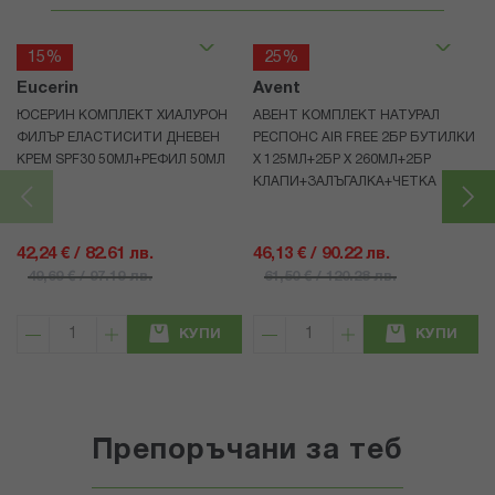
15%
25%
Eucerin
Avent
ЮСЕРИН КОМПЛЕКТ ХИАЛУРОН
АВЕНТ КОМПЛЕКТ НАТУРАЛ
ФИЛЪР ЕЛАСТИСИТИ ДНЕВЕН
РЕСПОНС AIR FREE 2БР БУТИЛКИ
КРЕМ SPF30 50МЛ+РЕФИЛ 50МЛ
Х 125МЛ+2БР Х 260МЛ+2БР
КЛАПИ+ЗАЛЪГАЛКА+ЧЕТКА
42,24 € / 82.61 лв.
46,13 € / 90.22 лв.
49,69 € / 97.19 лв.
61,50 € / 120.28 лв.
КУПИ
КУПИ
Препоръчани за теб