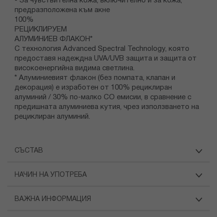
- За чувствителна кожа, включително и за кожа,
предразположена към акне
100%
РЕЦИКЛИРУЕМ
АЛУМИНИЕВ ФЛАКОН*
С технология Advanced Spectral Technology, която
предоставя надеждна UVA/UVB защита и защита от
високоенергийна видима светлина.
* Алуминиевият флакон (без помпата, клапан и
декорация) е изработен от 100% рециклиран
алуминий / 30% по-малко CO емисии, в сравнение с
предишната алуминиева кутия, чрез използването на
рециклиран алуминий.
СЪСТАВ
НАЧИН НА УПОТРЕБА
ВАЖНА ИНФОРМАЦИЯ