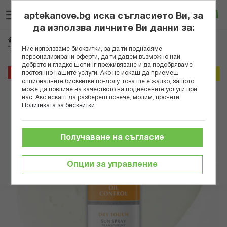
Прескачане
Търсене
Люб
Ко
към
aptekanove.bg иска съгласието Ви, за
съдържанието
Вход
да използва личните Ви данни за:
Начало
Козметика
Дермокозметика
Слънцезащитна дермокозметика
*ЮСЕРИН СЪН СПРЕЙ АЕРОЗОЛ SPF50 200МЛ В
Ние използваме бисквитки, за да ти поднасяме
персонализирани оферти, да ти дадем възможно най-
доброто и гладко шопинг преживяване и да подобряваме
Преминете
40%
постоянно нашите услуги. Ако не искаш да приемеш
Онлайн промо
към
опционалните бисквитки по-долу, това ще е жалко, защото
може да повлияе на качеството на поднесените услуги при
края
нас. Ако искаш да разбереш повече, молим, прочети
на
Политиката за бисквитки
.
галерията
на
изображенията
Получаване на съгласие
Опции за управление