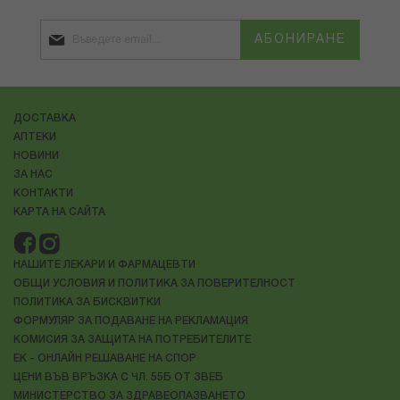
АБОНИРАНЕ
ДОСТАВКА
АПТЕКИ
НОВИНИ
ЗА НАС
КОНТАКТИ
КАРТА НА САЙТА
НАШИТЕ ЛЕКАРИ И ФАРМАЦЕВТИ
ОБЩИ УСЛОВИЯ И ПОЛИТИКА ЗА ПОВЕРИТЕЛНОСТ
ПОЛИТИКА ЗА БИСКВИТКИ
ФОРМУЛЯР ЗА ПОДАВАНЕ НА РЕКЛАМАЦИЯ
КОМИСИЯ ЗА ЗАЩИТА НА ПОТРЕБИТЕЛИТЕ
ЕК - ОНЛАЙН РЕШАВАНЕ НА СПОР
ЦЕНИ ВЪВ ВРЪЗКА С ЧЛ. 55Б ОТ ЗВЕБ
МИНИСТЕРСТВО ЗА ЗДРАВЕОПАЗВАНЕТО