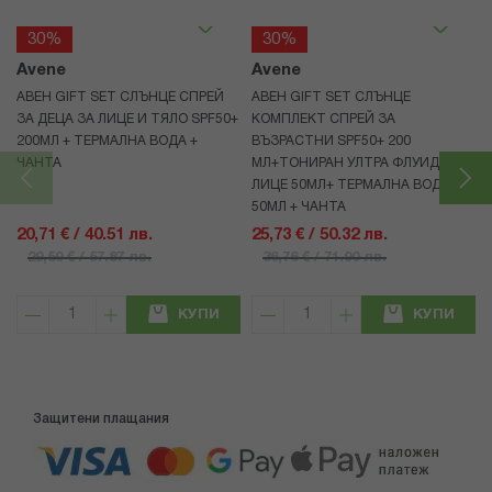
30%
30%
Avene
Avene
АВЕН GIFT SET СЛЪНЦЕ СПРЕЙ
АВЕН GIFT SET СЛЪНЦЕ
ЗА ДЕЦА ЗА ЛИЦЕ И ТЯЛО SPF50+
КОМПЛЕКТ СПРЕЙ ЗА
200МЛ + ТЕРМАЛНА ВОДА +
ВЪЗРАСТНИ SPF50+ 200
ЧАНТА
МЛ+ТОНИРАН УЛТРА ФЛУИД ЗА
ЛИЦЕ 50МЛ+ ТЕРМАЛНА ВОДА
50МЛ + ЧАНТА
20,71 € / 40.51 лв.
25,73 € / 50.32 лв.
29,59 € / 57.87 лв.
36,76 € / 71.90 лв.
КУПИ
КУПИ
Защитени плащания