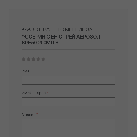
КАКВО Е ВАШЕТО МНЕНИЕ ЗА:
*ЮСЕРИН СЪН СПРЕЙ АЕРОЗОЛ
SPF50 200МЛ В
1
2
3
4
5
star
stars
stars
stars
stars
Име
Имейл адрес
Мнение