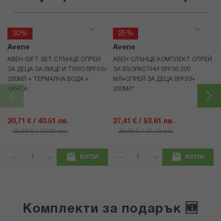
30%
25%
Avene
Avene
АВЕН GIFT SET СЛЪНЦЕ СПРЕЙ
АВЕН СЛЪНЦЕ КОМПЛЕКТ СПРЕЙ
ЗА ДЕЦА ЗА ЛИЦЕ И ТЯЛО SPF50+
ЗА ВЪЗРАСТНИ SPF30 200
200МЛ + ТЕРМАЛНА ВОДА +
МЛ+СПРЕЙ ЗА ДЕЦА SPF50+
ЧАНТА
200МЛ*
20,71 € / 40.51 лв.
27,41 € / 53.61 лв.
29,59 € / 57.87 лв.
36,55 € / 71.49 лв.
КУПИ
КУПИ
Комплекти за подарък 🆕