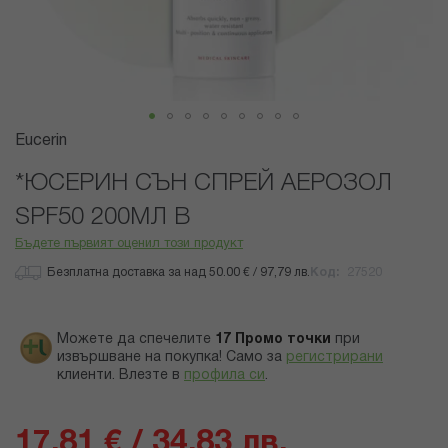
Преминете
Eucerin
към
началото
*ЮСЕРИН СЪН СПРЕЙ АЕРОЗОЛ
на
SPF50 200МЛ В
галерия
със
Бъдете първият оценил този продукт
снимки
Безплатна доставка за над 50.00 € / 97,79 лв.
Код
27520
Можете да спечелите
17
Промо точки
при
извършване на покупка! Само за
регистрирани
клиенти.
Влезте в
профила си
.
17,81 € / 34,83 лв.