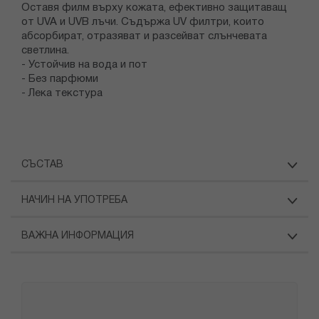
Оставя филм върху кожата, ефективно защитаващ
от UVA и UVB лъчи. Съдържа UV филтри, които
абсорбират, отразяват и разсейват слънчевата
светлина.
- Устойчив на вода и пот
- Без парфюми
- Лека текстура
СЪСТАВ
НАЧИН НА УПОТРЕБА
ВАЖНА ИНФОРМАЦИЯ