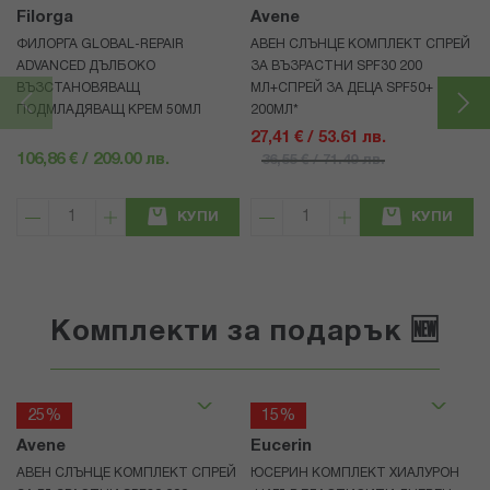
Filorga
Avene
ФИЛОРГА GLOBAL-REPAIR
АВЕН СЛЪНЦЕ КОМПЛЕКТ СПРЕЙ
ADVANCED ДЪЛБОКО
ЗА ВЪЗРАСТНИ SPF30 200
ВЪЗСТАНОВЯВАЩ
МЛ+СПРЕЙ ЗА ДЕЦА SPF50+
ПОДМЛАДЯВАЩ КРЕМ 50МЛ
200МЛ*
27,41 € / 53.61 лв.
106,86 € / 209.00 лв.
36,55 € / 71.49 лв.
КУПИ
КУПИ
Комплекти за подарък 🆕
25%
15%
Avene
Eucerin
АВЕН СЛЪНЦЕ КОМПЛЕКТ СПРЕЙ
ЮСЕРИН КОМПЛЕКТ ХИАЛУРОН