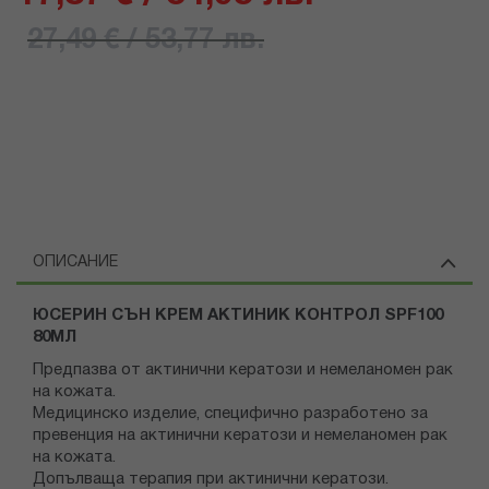
27,49 € / 53,77 лв.
ОПИСАНИЕ
ЮСЕРИН СЪН КРЕМ АКТИНИК КОНТРОЛ SPF100
80МЛ
Предпазва от актинични кератози и немеланомен рак
на кожата.
Медицинско изделие, специфично разработено за
превенция на актинични кератози и немеланомен рак
на кожата.
Допълваща терапия при актинични кератози.