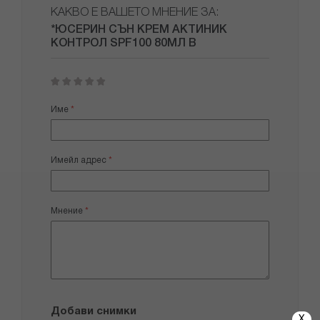
КАКВО Е ВАШЕТО МНЕНИЕ ЗА:
*ЮСЕРИН СЪН КРЕМ АКТИНИК
КОНТРОЛ SPF100 80МЛ В
1
2
3
4
5
star
stars
stars
stars
stars
Име
Имейл адрес
Мнение
Добави снимки
X