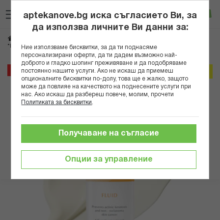
Прескачане
Търсене
Люб
Ко
към
aptekanove.bg иска съгласието Ви, за
съдържанието
Вход
да използва личните Ви данни за:
Начало
Козметика
Дермокозметика
Слънцезащитна дермокозметика
*ЮСЕРИН СЪН КРЕМ АКТИНИК КОНТРОЛ SPF100 80МЛ В
Ние използваме бисквитки, за да ти поднасяме
персонализирани оферти, да ти дадем възможно най-
доброто и гладко шопинг преживяване и да подобряваме
Преминете
35%
постоянно нашите услуги. Ако не искаш да приемеш
Онлайн промо
към
опционалните бисквитки по-долу, това ще е жалко, защото
може да повлияе на качеството на поднесените услуги при
края
нас. Ако искаш да разбереш повече, молим, прочети
на
Политиката за бисквитки
.
галерията
на
изображенията
Получаване на съгласие
Опции за управление