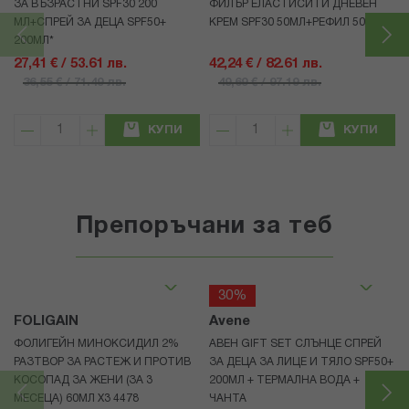
ЗА ВЪЗРАСТНИ SPF30 200
ФИЛЪР ЕЛАСТИСИТИ ДНЕВЕН
МЛ+СПРЕЙ ЗА ДЕЦА SPF50+
КРЕМ SPF30 50МЛ+РЕФИЛ 50МЛ
200МЛ*
27,41 € / 53.61 лв.
42,24 € / 82.61 лв.
36,55 € / 71.49 лв.
49,69 € / 97.19 лв.
КУПИ
КУПИ
Препоръчани за теб
30%
FOLIGAIN
Avene
ФОЛИГЕЙН МИНОКСИДИЛ 2%
АВЕН GIFT SET СЛЪНЦЕ СПРЕЙ
РАЗТВОР ЗА РАСТЕЖ И ПРОТИВ
ЗА ДЕЦА ЗА ЛИЦЕ И ТЯЛО SPF50+
КОСОПАД ЗА ЖЕНИ (ЗА 3
200МЛ + ТЕРМАЛНА ВОДА +
МЕСЕЦА) 60МЛ X3 4478
ЧАНТА