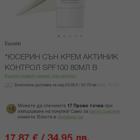
Преминете
Eucerin
към
началото
*ЮСЕРИН СЪН КРЕМ АКТИНИК
на
КОНТРОЛ SPF100 80МЛ В
галерия
със
Бъдете първият оценил този продукт
снимки
Безплатна доставка за над 50.00 € / 97,79 лв.
Код
87337
Можете да спечелите
17
Промо точки
при
извършване на покупка! Само за
регистрирани
клиенти.
Влезте в
профила си
.
17,87 € / 34,95 лв.