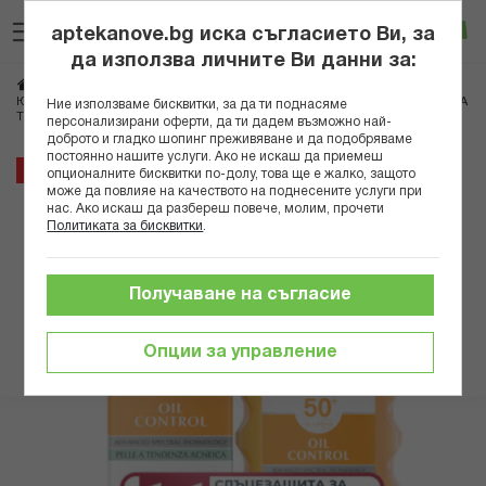
Прескачане
Търсене
Люб
Ко
към
aptekanove.bg иска съгласието Ви, за
съдържанието
Вход
да използва личните Ви данни за:
Начало
Козметика
Дермокозметика
Дермокозметика за лице
ЮСЕРИН КОМПЛЕКТ СЪН ОЙЛ КОНТРОЛ ГЕЛ-КРЕМ SPF50+ 50МЛ+СПРЕЙ ЗА
Ние използваме бисквитки, за да ти поднасяме
ТЯЛО SPF50+ 200МЛ
персонализирани оферти, да ти дадем възможно най-
доброто и гладко шопинг преживяване и да подобряваме
постоянно нашите услуги. Ако не искаш да приемеш
Преминете
25%
опционалните бисквитки по-долу, това ще е жалко, защото
към
може да повлияе на качеството на поднесените услуги при
нас. Ако искаш да разбереш повече, молим, прочети
края
Политиката за бисквитки
.
на
галерията
на
Получаване на съгласие
изображенията
Опции за управление