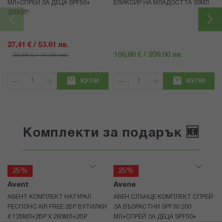
МЛ+СПРЕЙ ЗА ДЕЦА SPF50+
ЕЛИКСИР НА МЛАДОСТТА 30МЛ
200МЛ*
27,41 € / 53.61 лв.
106,86 € / 209.00 лв.
36,55 € / 71.49 лв.
КУПИ
КУПИ
Комплекти за подарък 🆕
25%
25%
Avent
Avene
АВЕНТ КОМПЛЕКТ НАТУРАЛ
АВЕН СЛЪНЦЕ КОМПЛЕКТ СПРЕЙ
РЕСПОНС AIR FREE 2БР БУТИЛКИ
ЗА ВЪЗРАСТНИ SPF30 200
Х 125МЛ+2БР Х 260МЛ+2БР
МЛ+СПРЕЙ ЗА ДЕЦА SPF50+