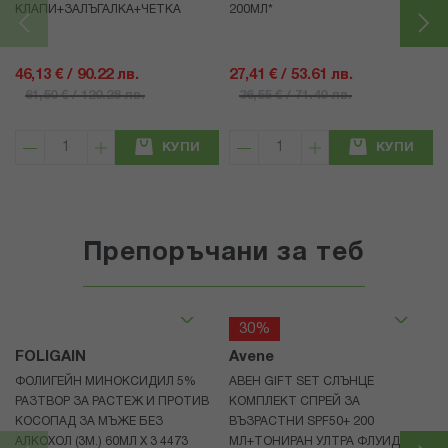
КЛАПИ+ЗАЛЪГАЛКА+ЧЕТКА
200МЛ*
46,13 € / 90.22 лв.
27,41 € / 53.61 лв.
61,50 € / 120.28 лв.
36,55 € / 71.49 лв.
КУПИ
КУПИ
Препоръчани за теб
30%
FOLIGAIN
Avene
ФОЛИГЕЙН МИНОКСИДИЛ 5%
АВЕН GIFT SET СЛЪНЦЕ
РАЗТВОР ЗА РАСТЕЖ И ПРОТИВ
КОМПЛЕКТ СПРЕЙ ЗА
КОСОПАД ЗА МЪЖЕ БЕЗ
ВЪЗРАСТНИ SPF50+ 200
АЛКОХОЛ (3М.) 60МЛ X 3 4473
МЛ+ТОНИРАН УЛТРА ФЛУИД ЗА