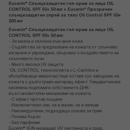
Eucerin® Слънцезащитен гел-крем за лице OIL
CONTROL SPF 50+ 50 мл + Eucerin® Прозрачен
слънцезащитен спрей за тяло Oil Control SPF 50+
200 мл
Eucerin® Слънцезащитен гел-крем за лице OIL
CONTROL SPF 50+ 50 мл:
- За мазна и склонна към акне кожа
- Съдейства за предпазване на кожата от слънчево
изгаряне и увреждане, свързано с въздействието на
слънчевите лъчи.
- Много висока UV защита
OIL CONTROL технологията с L-Carnitine и
абсорбиращи микрочастици оставя сух завършек на
кожата с дълготраен матиращ ефект. Глицеритинова
киселина подпомага собствените ДНК-
възстановителни механизми на кожата.
- С ефект против лъщене
- Изключително лек, не е мазен, не е лепкав
- Некомедогенен, подходяща основа за грим
- Попива бързо
- Без парфюми
Eucerin® SUN иновация: UV светлината е сред