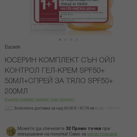
Преминете
Eucerin
към
началото
ЮСЕРИН КОМПЛЕКТ СЪН ОЙЛ
на
КОНТРОЛ ГЕЛ-КРЕМ SPF50+
галерия
със
50МЛ+СПРЕЙ ЗА ТЯЛО SPF50+
снимки
200МЛ
Бъдете първият оценил този продукт
Безплатна доставка за над 50.00 € / 97,79 лв.
Код
103712
Можете да спечелите
32
Промо точки
при
извършване на покупка! Само за
регистрирани