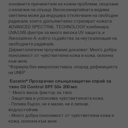
основните причинители на кожни проблеми, свързани
с излагане на слънце. Високоенергийната видима
светлина може да индуцира отключване на свободни
радикали, които допълнително стресират кожата.
ADVANCED SPECTRAL TECHNOLOGY комбинира
UVA/UVB филтри за много висока UV защита, и
Ликохалкон А, който съдейства за неутрализация на
свободните радикали.
Дерматологични проучвания доказват: Много добра
поносимост от чувствителна кожа и кожа, склонна
към акне.
*Формула без микропластмаса, според дефиницията
на UNEP
Eucerin® Прозрачен слънцезащитен спрей за
тяло Oil Control SPF 50+ 200 мл:
'- Много висок фактор за тяло
- Защитава и успокоява чувствителната кожа.
- Попива бързо, не е мазен, не е лепкав,
водоустойчив.
- Много добра поносимост от чувствителна кожа и
кожа, склонна към акне.