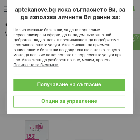
Прескачане
Търсене
Люб
Ко
към
aptekanove.bg иска съгласието Ви, за
съдържанието
Вход
да използва личните Ви данни за:
VICTORIA BEAUTY
Начало
Марки
Ние използваме бисквитки, за да ти поднасяме
VICTORIA BEAUTY
персонализирани оферти, да ти дадем възможно най-
доброто и гладко шопинг преживяване и да подобряваме
постоянно нашите услуги. Ако не искаш да приемеш
опционалните бисквитки по-долу, това ще е жалко, защото
може да повлияе на качеството на поднесените услуги при
нас. Ако искаш да разбереш повече, молим, прочети
Политиката за бисквитки
.
Получаване на съгласие
Опции за управление
Позиция