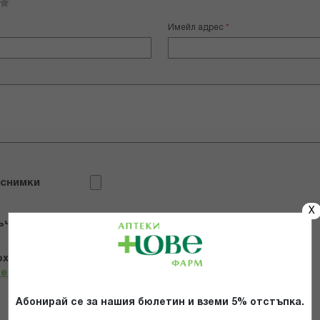
Имейл адрес
 снимки
X
ъчвам продукта
х и се съгласявам с
Общите условия и политиката за
телност
*
Абонирай се за нашия бюлетин и вземи 5% отстъпка.