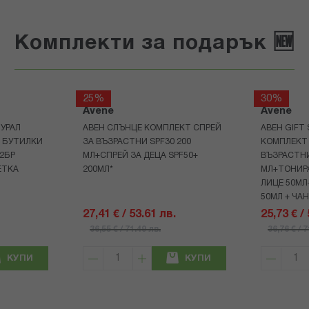
Комплекти за подарък 🆕
25%
30%
Avene
Avene
УРАЛ
АВЕН СЛЪНЦЕ КОМПЛЕКТ СПРЕЙ
АВЕН GIFT
Р БУТИЛКИ
ЗА ВЪЗРАСТНИ SPF30 200
КОМПЛЕКТ 
+2БР
МЛ+СПРЕЙ ЗА ДЕЦА SPF50+
ВЪЗРАСТНИ
ЕТКА
200МЛ*
МЛ+ТОНИРА
ЛИЦЕ 50МЛ
50МЛ + ЧА
27,41 € / 53.61 лв.
25,73 € /
36,55 € / 71.49 лв.
36,76 € / 
КУПИ
КУПИ