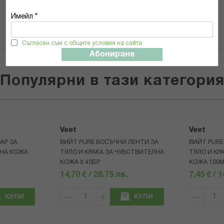
ИЗПРАТИ
Имейл *
Съгласен съм с общите условия на сайта
Абониране
Популярни в тази категори
Veet
Veet
АР ЗА
ВИЙТ PURE ВОСЪЧНИ ЛЕНТИ ЗА
ВИЙТ PURE
ЛНА КОЖА
ТЯЛО И КРАКА ЗА ЧУВСТВИТЕЛНА
ТЯЛО И КР
КОЖА Х 40БР.
КОЖА 100
14,70 € / 28.75 лв.
7,45 € / 
КУПИ
КУПИ