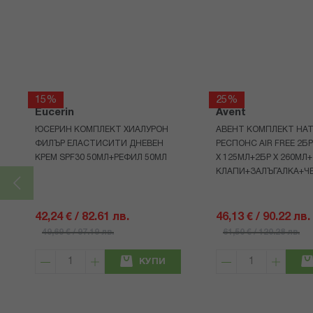
15%
25%
Eucerin
Avent
ЮСЕРИН КОМПЛЕКТ ХИАЛУРОН
АВЕНТ КОМПЛЕКТ НАТ
ФИЛЪР ЕЛАСТИСИТИ ДНЕВЕН
РЕСПОНС AIR FREE 2Б
КРЕМ SPF30 50МЛ+РЕФИЛ 50МЛ
Х 125МЛ+2БР Х 260МЛ
КЛАПИ+ЗАЛЪГАЛКА+Ч
42,24 € / 82.61 лв.
46,13 € / 90.22 лв.
49,69 € / 97.19 лв.
61,50 € / 120.28 лв.
КУПИ