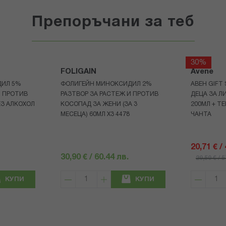
Препоръчани за теб
30%
FOLIGAIN
Avene
ДИЛ 5%
ФОЛИГЕЙН МИНОКСИДИЛ 2%
АВЕН GIFT
И ПРОТИВ
РАЗТВОР ЗА РАСТЕЖ И ПРОТИВ
ДЕЦА ЗА Л
З АЛКОХОЛ
КОСОПАД ЗА ЖЕНИ (ЗА 3
200МЛ + Т
МЕСЕЦА) 60МЛ X3 4478
ЧАНТА
20,71 € /
30,90 € / 60.44 лв.
29,59 € / 
КУПИ
КУПИ