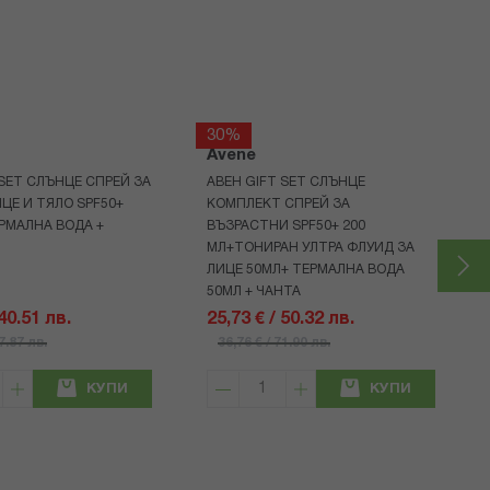
30%
Avene
 SET СЛЪНЦЕ СПРЕЙ ЗА
АВЕН GIFT SET СЛЪНЦЕ
ИЦЕ И ТЯЛО SPF50+
КОМПЛЕКТ СПРЕЙ ЗА
ЕРМАЛНА ВОДА +
ВЪЗРАСТНИ SPF50+ 200
МЛ+ТОНИРАН УЛТРА ФЛУИД ЗА
ЛИЦЕ 50МЛ+ ТЕРМАЛНА ВОДА
50МЛ + ЧАНТА
 40.51 лв.
25,73 € / 50.32 лв.
57.87 лв.
36,76 € / 71.90 лв.
КУПИ
КУПИ