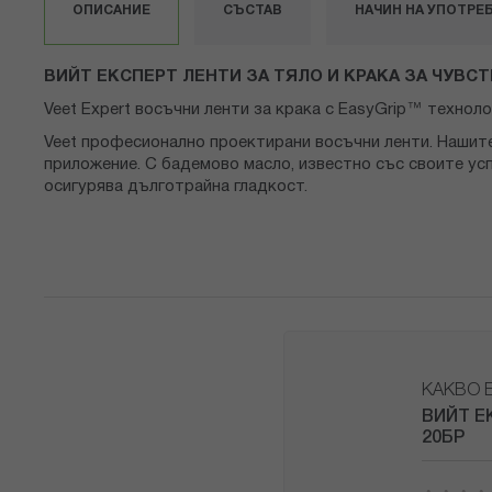
снимки
ОПИСАНИЕ
СЪСТАВ
НАЧИН НА УПОТРЕ
ВИЙТ ЕКСПЕРТ ЛЕНТИ ЗА ТЯЛО И КРАКА ЗА ЧУВСТ
Veet Expert восъчни ленти за крака с EasyGrip™ техноло
Veet професионално проектирани восъчни ленти. Нашите
приложение. С бадемово масло, известно със своите у
осигурява дълготрайна гладкост.
КАКВО 
ВИЙТ Е
20БР