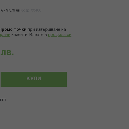
€ / 97,79 лв.
Код
33400
Промо точки
при извършване на
ирани
клиенти.
Влезте в
профила си
.
 лв.
КУПИ
VEET