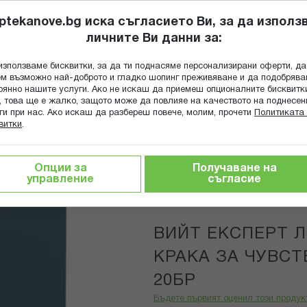
ptekanove.bg иска съгласието Ви, за да използ
личните Ви данни за:
ПОПИТАЙ Ф
използваме бисквитки, за да ти поднасяме персонализирани оферти, да
Търсене
м възможно най-доброто и гладко шопинг преживяване и да подобряв
оянно нашите услуги. Ако не искаш да приемеш опционалните бисквитк
КА
ГРИЖА ЗА МАЙКАТА И ДЕТЕТО
ХРАНИТЕЛНИ ДОБАВКИ
, това ще е жалко, защото може да повлияе на качеството на поднесен
ги при нас. Ако искаш да разбереш повече, молим, прочети
Политиката 
витки
.
НТИ ЗА ТЯЛО И КРАКА ЗА ЧУВСТВИТЕЛНА КОЖА Х 20БР
Опции за
Получаване на
управление
съгласие
Veet
ВИЙТ ЕКСПЕРТ Л
КРАКА ЗА ЧУВС
20БР
Бъдете първият оценил този продук