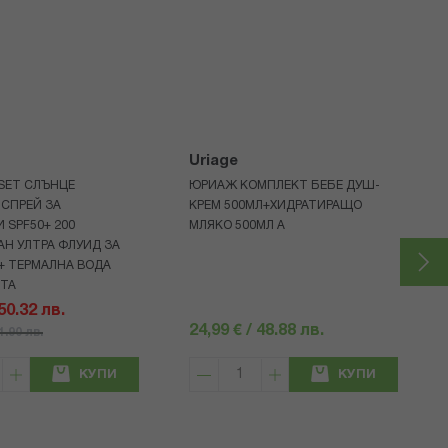
Uriage
 SET СЛЪНЦЕ
ЮРИАЖ КОМПЛЕКТ БЕБЕ ДУШ-
СПРЕЙ ЗА
КРЕМ 500МЛ+ХИДРАТИРАЩО
 SPF50+ 200
МЛЯКО 500МЛ A
Н УЛТРА ФЛУИД ЗА
+ ТЕРМАЛНА ВОДА
НТА
 50.32 лв.
24,99 € / 48.88 лв.
71.90 лв.
КУПИ
КУПИ