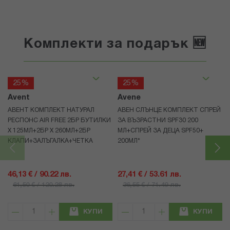
Комплекти за подарък 🆕
25%
25%
Avent
Avene
АВЕНТ КОМПЛЕКТ НАТУРАЛ
АВЕН СЛЪНЦЕ КОМПЛЕКТ СПРЕЙ
РЕСПОНС AIR FREE 2БР БУТИЛКИ
ЗА ВЪЗРАСТНИ SPF30 200
Х 125МЛ+2БР Х 260МЛ+2БР
МЛ+СПРЕЙ ЗА ДЕЦА SPF50+
КЛАПИ+ЗАЛЪГАЛКА+ЧЕТКА
200МЛ*
46,13 € / 90.22 лв.
27,41 € / 53.61 лв.
61,50 € / 120.28 лв.
36,55 € / 71.49 лв.
КУПИ
КУПИ