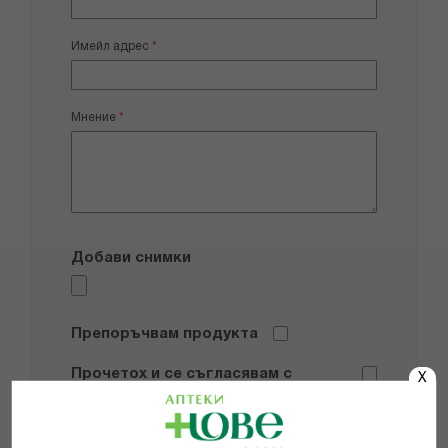
Имейл адрес
Мнение
Добави снимки
Препоръчвам продукта
Прочетох и се съгласявам с
X
Общите условия и политиката за
поверителност
*