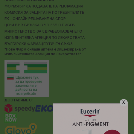
ПОЛИТИКА ЗА БИСКВИТКИ
ФОРМУЛЯР ЗА ПОДАВАНЕ НА РЕКЛАМАЦИЯ
КОМИСИЯ ЗА ЗАЩИТА НА ПОТРЕБИТЕЛИТЕ
ЕК - ОНЛАЙН РЕШАВАНЕ НА СПОР
ЦЕНИ ВЪВ ВРЪЗКА С ЧЛ. 55Б ОТ ЗВЕБ
МИНИСТЕРСТВО ЗА ЗДРАВЕОПАЗВАНЕТО
ИЗПЪЛНИТЕЛНА АГЕНЦИЯ ПО ЛЕКАРСТВАТА
БЪЛГАРСКИ ФАРМАЦЕВТИЧЕН СЪЮЗ
"Нове Фарм онлайн аптека е лицензирана от
Изпълнителната Агенция по Лекарствата"
ДОСТАВЯМЕ С:
X