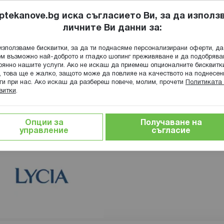
ptekanove.bg иска съгласието Ви, за да използ
личните Ви данни за:
ПОПИТАЙ Ф
използваме бисквитки, за да ти поднасяме персонализирани оферти, да
Търсене
м възможно най-доброто и гладко шопинг преживяване и да подобряв
оянно нашите услуги. Ако не искаш да приемеш опционалните бисквитк
КА
ГРИЖА ЗА МАЙКАТА И ДЕТЕТО
ХРАНИТЕЛНИ ДОБАВКИ
, това ще е жалко, защото може да повлияе на качеството на поднесен
ги при нас. Ако искаш да разбереш повече, молим, прочети
Политиката 
витки
.
Опции за
Получаване на
управление
съгласие