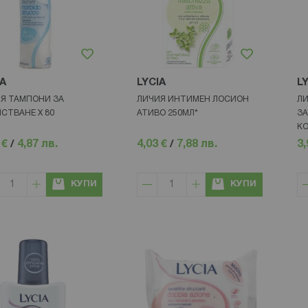
IA
LYCIA
L
Я ТАМПОНИ ЗА
ЛИЧИЯ ИНТИМЕН ЛОСИОН
ЛИ
СТВАНЕ Х 80
АТИВО 250МЛ*
ЗА
КО
 €
/
4,87 лв.
4,03 €
/
7,88 лв.
3,
КУПИ
КУПИ