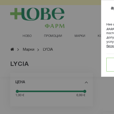
Прескачане
a
към
съдържанието
Ние 
даде
пост
НОВО
ПРОМОЦИИ
МАРКИ
КОЗМЕТИ
долу
услу
биск
Начало
Марки
LYCIA
LYCIA
Филтрирай
ЦЕНА
1,00 €
6,99 €