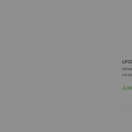
LYC
ЛИЧИ
НА Л
4,39