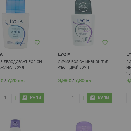
IA
LYCIA
L
Я ДЕЗОДОРАНТ РОЛ ОН
ЛИЧИЯ РОЛ ОН ИНВИЗИБЪЛ
ЛИ
ЖИНАЛ 50МЛ
ФЕСТ ДРАЙ 50МЛ
ИН
15
 €
/
7,20 лв.
3,99 €
/
7,80 лв.
3,
КУПИ
КУПИ