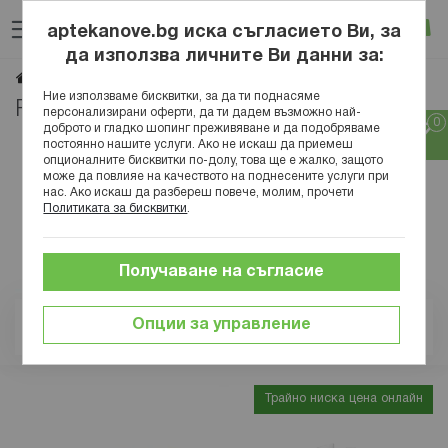
Прескачане
Търсене
Люб
Ко
към
aptekanove.bg иска съгласието Ви, за
съдържанието
Вход
да използва личните Ви данни за:
RECKITT BENCKISER
Начало
Марки
Ние използваме бисквитки, за да ти поднасяме
RECKITT BENCKISER
персонализирани оферти, да ти дадем възможно най-
доброто и гладко шопинг преживяване и да подобряваме
постоянно нашите услуги. Ако не искаш да приемеш
опционалните бисквитки по-долу, това ще е жалко, защото
може да повлияе на качеството на поднесените услуги при
нас. Ако искаш да разбереш повече, молим, прочети
Политиката за бисквитки
.
Получаване на съгласие
Опции за управление
Позиция
Трайно ниска цена онлайн