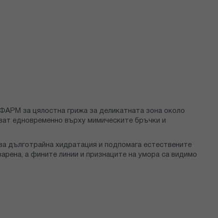
ФАРМ за цялостна грижа за деликатната зона около
стват едновременно върху мимическите бръчки и
ява дълготрайна хидратация и подпомага естествените
арена, а фините линии и признаците на умора са видимо