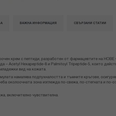
БА
ВАЖНА ИНФОРМАЦИЯ
СВЪРЗАНИ СТАТИИ
оочен крем с пептиди, разработен от фармацевтите на НОВЕ 
 – Acetyl Hexapeptide-8 и Palmitoyl Tripeptide-5, които дей
 младежки вид на кожата.
ормулата намалява подпухналостта и тъмните кръгове, осигур
ба околоочната зона изглежда по-свежа, по-стегната и по-оз
жа, включително чувствителна.