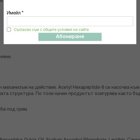
ителна кожа.
Имейл *
Съгласен съм с общите условия на сайта
Абониране
еене.
механизъм на действие. Acetyl Hexapeptide-8 се насочва към м
ата структура. По този начин продуктът осигурява както бър
ба под грим.