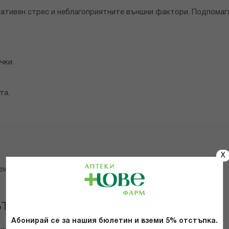
ативен стрес и неблагоприятните външни фактори. Подпомаг
чки.
та.
X
леда.
ът
Абонирай се за нашия бюлетин и вземи 5% отстъпка.