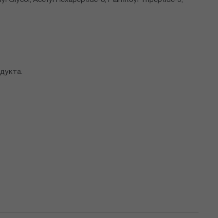
yl Glycol, Acetyl Hexapeptide-8, Palmitoyl Tripeptide-5,
дукта.