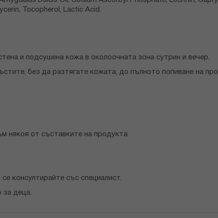
 Amygdalus Dulcis Oil, Sodium Ascorbyl Phosphate, Lecithin, Capryl
ycerin, Tocopherol, Lactic Acid.
тена и подсушена кожа в околоочната зона сутрин и вечер.
ъстите, без да разтягате кожата, до пълното попиване на про
ъм някоя от съставките на продукта.
 се консултирайте със специалист.
 за деца.