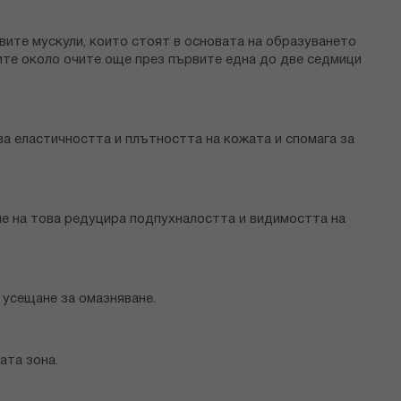
вите мускули, които стоят в основата на образуването
ите около очите още през първите една до две седмици
а еластичността и плътността на кожата и спомага за
е на това редуцира подпухналостта и видимостта на
 усещане за омазняване.
ата зона.