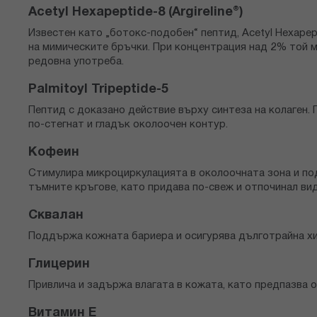
Acetyl Hexapeptide-8 (Argireline®)
Известен като „ботокс-подобен“ пептид, Acetyl Hexape
на мимическите бръчки. При концентрация над 2% той 
редовна употреба.
Palmitoyl Tripeptide-5
Пептид с доказано действие върху синтеза на колаген.
по-стегнат и гладък околоочен контур.
Кофеин
Стимулира микроциркулацията в околоочната зона и по
тъмните кръгове, като придава по-свеж и отпочинал вид
Сквалан
Поддържа кожната бариера и осигурява дълготрайна хи
Глицерин
Привлича и задържа влагата в кожата, като предпазва о
Витамин Е