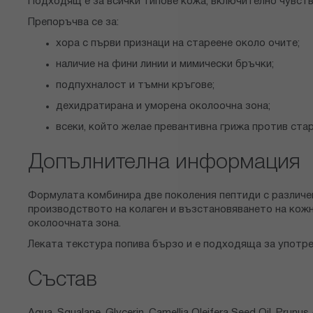
Подходящ е за всички типове кожа, включително чувств
Препоръчва се за:
хора с първи признаци на стареене около очите;
наличие на фини линии и мимически бръчки;
подпухналост и тъмни кръгове;
дехидратирана и уморена околоочна зона;
всеки, който желае превантивна грижа против стар
Допълнителна информация
Формулата комбинира две поколения пептиди с различен 
производството на колаген и възстановяването на кожн
околоочната зона.
Леката текстура попива бързо и е подходяща за употре
Състав