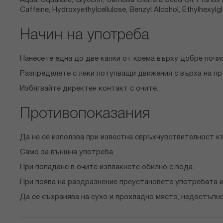
Aqua, Squalane, Glycerin, Camellia Oleifera Seed Oil, Prunus
Caffeine, Hydroxyethylcellulose, Benzyl Alcohol, Ethylhexylgl
Начин на употреба
Нанесете една до две капки от крема върху добре почис
Разпределете с леки потупващи движения с върха на пр
Избягвайте директен контакт с очите.
Противопоказания
Да не се използва при известна свръхчувствителност к
Само за външна употреба.
При попадане в очите изплакнете обилно с вода.
При поява на раздразнение преустановете употребата и
Да се съхранява на сухо и прохладно място, недостъпно