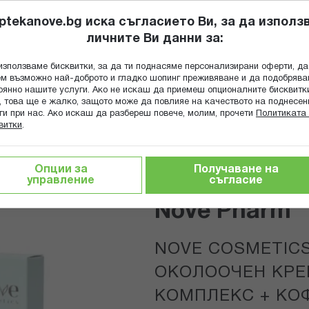
ptekanove.bg иска съгласието Ви, за да използ
личните Ви данни за:
ПОПИТАЙ Ф
използваме бисквитки, за да ти поднасяме персонализирани оферти, да
Търсене
м възможно най-доброто и гладко шопинг преживяване и да подобряв
оянно нашите услуги. Ако не искаш да приемеш опционалните бисквитк
КА
ГРИЖА ЗА МАЙКАТА И ДЕТЕТО
ХРАНИТЕЛНИ ДОБАВКИ
, това ще е жалко, защото може да повлияе на качеството на поднесен
ги при нас. Ако искаш да разбереш повече, молим, прочети
Политиката 
витки
.
 кремове
ИДЕН КОМПЛЕКС + КОФЕИН С ЛИФТИНГ И ОЗАРЯВАЩ ЕФЕК
Опции за
Получаване на
управление
съгласие
Nove Pharm
NOVE COSMETIC
ОКОЛООЧЕН КРЕ
КОМПЛЕКС + КО