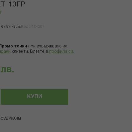
Т 10ГР
т
€ / 97,79 лв.
Код
104287
Промо точки
при извършване на
ирани
клиенти.
Влезте в
профила си
.
 лв.
КУПИ
NOVE PHARM