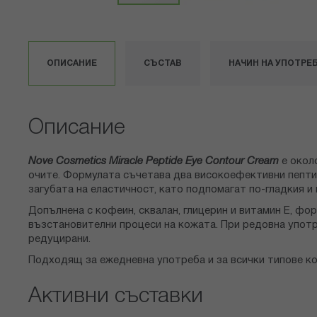
Преминете
към
началото
на
ОПИСАНИЕ
СЪСТАВ
НАЧИН НА УПОТРЕ
галерия
със
снимки
Описание
Nove Cosmetics Miracle Peptide Eye Contour Cream
е окол
очите. Формулата съчетава два високоефективни пептида
загубата на еластичност, като подпомагат по-гладкия и
Допълнена с кофеин, сквалан, глицерин и витамин Е, ф
възстановителни процеси на кожата. При редовна употре
редуцирани.
Подходящ за ежедневна употреба и за всички типове ко
Активни съставки