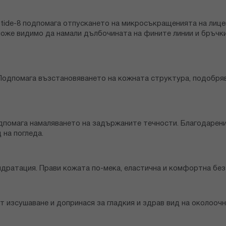
ptide-8 подпомага отпускането на микросъкращенията на лице
може видимо да намали дълбочината на фините линии и бръчк
 Подпомага възстановяването на кожната структура, подобряв
дпомага намаляването на задържаните течности. Благодарени
 на погледа.
дратация. Прави кожата по-мека, еластична и комфортна без
т изсушаване и допринася за гладкия и здрав вид на околоочн