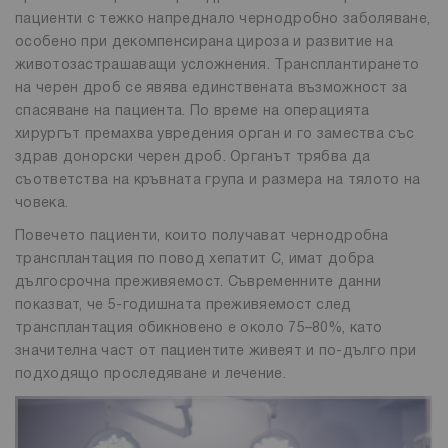
пациенти с тежко напреднало чернодробно заболяване,
особено при декомпенсирана цироза и развитие на
животозастрашаващи усложнения. Трансплантирането
на черен дроб се явява единствената възможност за
спасяване на пациента. По време на операцията
хирургът премахва увредения орган и го замества със
здрав донорски черен дроб. Органът трябва да
съответства на кръвната група и размера на тялото на
човека.
Повечето пациенти, които получават чернодробна
трансплантация по повод хепатит C, имат добра
дългосрочна преживяемост. Съвременните данни
показват, че 5-годишната преживяемост след
трансплантация обикновено е около 75–80%, като
значителна част от пациентите живеят и по-дълго при
подходящо проследяване и лечение.