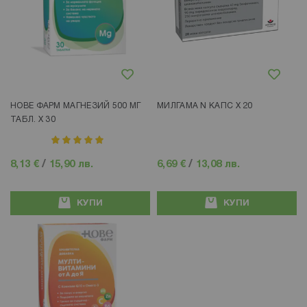
Добави в любими
Добави в любими
НОВЕ ФАРМ МАГНЕЗИЙ 500 МГ
МИЛГАМА N КАПС Х 20
ТАБЛ. Х 30
рейтинг:
100%
8,13 €
/
15,90 лв.
6,69 €
/
13,08 лв.
КУПИ
КУПИ