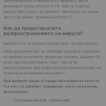
Препоръчително е пациентите с хепатит С да се
ваксинират срещу хепатит А и В. Това са отделни
вируси, които могат да причинят увреждане на черния
дроб и да влошат хроничния хепатит С.
Как да предотвратите
разпространението на вируса?
Хепатит C не се разпространява чрез случаен контакт.
Няма доказателства, че той инфектира чрез споделяне
на прибори за хранене, прегръдки, целувки, държане за
ръце, кашляне или кихане. Също така не се
разпространява чрез храна, вода или кърмене(освен ако
зърната не са напукани или кървят).
Най-добрият начин за предотвратяване на хепатит
C е като се избягват поведения, които са рискови,
включително:
Споделяне на игли, спринцовки;