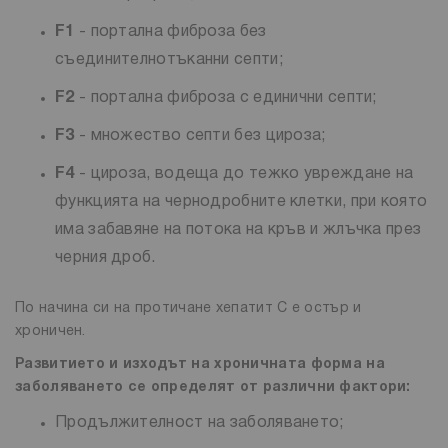
F1
- портална фиброза без
съединителнотъканни септи;
F2
- портална фиброза с единични септи;
F3
- множество септи без цироза;
F4
- цироза, водеща до тежко увреждане на
функцията на чернодробните клетки, при която
има забавяне на потока на кръв и жлъчка през
черния дроб.
По начина си на протичане хепатит С е остър и
хроничен.
Развитието и изходът на хроничната форма на
заболяването се определят от различни фактори:
Продължителност на заболяването;