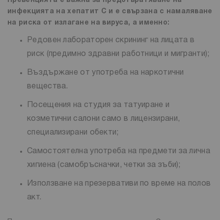
Превенцията е важна за предотвратяване на
инфекцията на хепатит C и е свързана с намаляване
на риска от излагане на вируса, а именно:
Редовен лабораторен скрининг на лицата в
риск (предимно здравни работници и мигранти);
Въздържане от употреба на наркотични
вещества.
Посещения на студия за татуиране и
козметични салони само в лицензирани,
специализирани обекти;
Самостоятелна употреба на предмети за лична
хигиена (самобръсначки, четки за зъби);
Използване на презервативи по време на полов
акт.