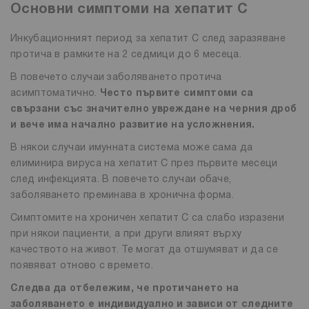
Основни симптоми на хепатит С
Инкубационният период за хепатит С след заразяване
протича в рамките на 2 седмици до 6 месеца.
В повечето случаи заболяването протича
асимптоматично.
Често първите симптоми са
свързани със значително увреждане на черния дроб
и вече има начално развитие на усложнения.
В някои случаи имунната система може сама да
елиминира вируса на хепатит C през първите месеци
след инфекцията. В повечето случаи обаче,
заболяването преминава в хронична форма.
Симптомите на хроничен хепатит C са слабо изразени
при някои пациенти, а при други влияят върху
качеството на живот. Те могат да отшумяват и да се
появяват отново с времето.
Следва да отбележим, че протичането на
заболяването е индивидуално и зависи от следните