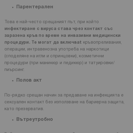
Парентерален
Това е най-често срещаният път, при който
инфектиране с вируса става чрез контакт със
заразена кръв по време на инвазивни медицински
процедури. Те могат да включваt
кръвопреливания,
операции, интравенозна употреба на наркотици
(споделяне на игли и спринцовки), козметични
процедури (при маникюр и педикюр) и татуировки/
пиърсинг.
Полов акт
По-рядко срещан начин за предаване на инфекцията е
сексуален контакт без използване на бариерна защита,
като презерватив.
Вътреутробно