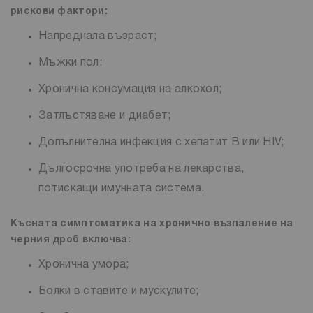
рискови фактори:
Напреднала възраст;
Мъжки пол;
Хронична консумация на алкохол;
Затлъстяване и диабет;
Допълнителна инфекция с хепатит B или HIV;
Дългосрочна употреба на лекарства,
потискащи имунната система.
Късната симптоматика на хронично възпаление на
черния дроб включва:
Хронична умора;
Болки в ставите и мускулите;