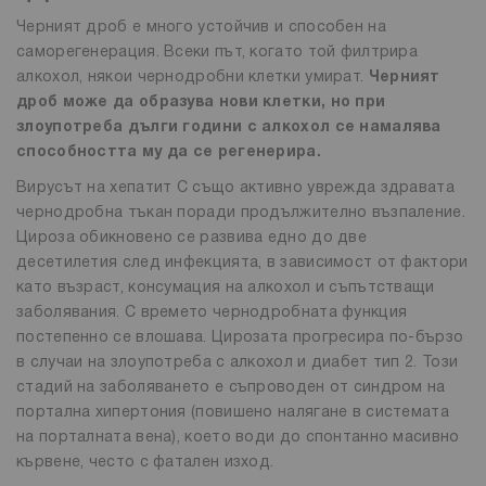
Черният дроб е много устойчив и способен на
саморегенерация. Всеки път, когато той филтрира
алкохол, някои чернодробни клетки умират.
Черният
дроб може да образува нови клетки, но при
злоупотреба дълги години с алкохол се намалява
способността му да се регенерира.
Вирусът на хепатит С също активно уврежда здравата
чернодробна тъкан поради продължително възпаление.
Цироза обикновено се развива едно до две
десетилетия след инфекцията, в зависимост от фактори
като възраст, консумация на алкохол и съпътстващи
заболявания. С времето чернодробната функция
постепенно се влошава. Цирозата прогресира по-бързо
в случаи на злоупотреба с алкохол и диабет тип 2. Този
стадий на заболяването е съпроводен от синдром на
портална хипертония (повишено налягане в системата
на порталната вена), което води до спонтанно масивно
кървене, често с фатален изход.