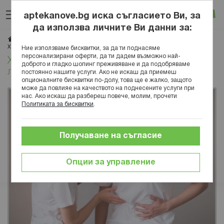
Прескачане
Търсене
Люб
Ко
към
aptekanove.bg иска съгласието Ви, за
съдържанието
Вход
да използва личните Ви данни за:
Начало
Блог
Здраве
Заболявания
Инфектология
Хепатит С: разпространение, симптоми и лечение
Ние използваме бисквитки, за да ти поднасяме
персонализирани оферти, да ти дадем възможно най-
Хепатит С: разпространение, симптоми и
доброто и гладко шопинг преживяване и да подобряваме
лечение
постоянно нашите услуги. Ако не искаш да приемеш
опционалните бисквитки по-долу, това ще е жалко, защото
може да повлияе на качеството на поднесените услуги при
нас. Ако искаш да разбереш повече, молим, прочети
Политиката за бисквитки
.
Получаване на съгласие
Опции за управление