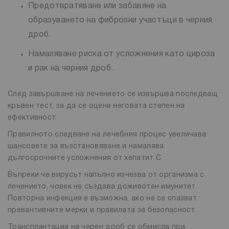
Предотвратяване или забавяне на
образуването на фиброзни участъци в черния
дроб.
Намаляване риска от усложнения като цироза
и рак на черния дроб.
След завършване на лечението се извършва последващ
кръвен тест, за да се оцени неговата степен на
ефективност.
Правилното следване на лечебния процес увеличава
шансовете за възстановяване и намалява
дългосрочните усложнения от хепатит C.
Въпреки че вирусът напълно изчезва от организма с
лечението, човек не създава доживотен имунитет.
Повторна инфекция е възможна, ако не се спазват
превантивните мерки и правилата за безопасност.
Трансплантация на черен дроб се обмисля при