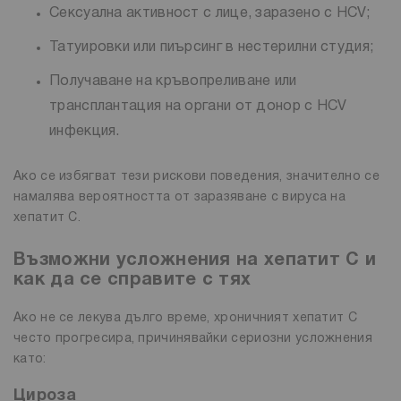
Сексуална активност с лице, заразено с HCV;
Татуировки или пиърсинг в нестерилни студия;
Получаване на кръвопреливане или
трансплантация на органи от донор с HCV
инфекция.
Ако се избягват тези рискови поведения, значително се
намалява вероятността от заразяване с вируса на
хепатит C.
Възможни усложнения на хепатит С и
как да се справите с тях
Ако не се лекува дълго време, хроничният хепатит С
често прогресира, причинявайки сериозни усложнения
като:
Цироза