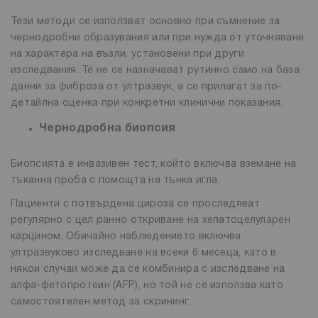
Тези методи се използват основно при съмнение за
чернодробни образувания или при нужда от уточняване
на характера на възли, установени при други
изследвания. Те не се назначават рутинно само на база
данни за фиброза от ултразвук, а се прилагат за по-
детайлна оценка при конкретни клинични показания.
Чернодробна биопсия
Биопсията е инвазивен тест, който включва вземане на
тъканна проба с помощта на тънка игла.
Пациенти с потвърдена цироза се проследяват
регулярно с цел ранно откриване на хепатоцелуларен
карцином. Обичайно наблюдението включва
ултразвуково изследване на всеки 6 месеца, като в
някои случаи може да се комбинира с изследване на
алфа-фетопротеин (AFP), но той не се използва като
самостоятелен метод за скрининг.