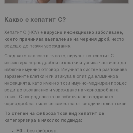
Какво е хепатит С?
Хепатит C (HCV) е
вирусно инфекциозно заболяване,
което причинява възпаление на черния дроб
, често
водещо до тежки увреждания.
След като навлезе в тялото, вирусът на хепатит C
инфектира чернодробните клетки и успява частично да
избегне имунния отговор. Имунната система разпознава
заразените клетки и ги атакува в опит да елиминира
инфекцията, като именно този имунно-медииран процес
води до възпаление и увреждане на чернодробната
тъкан. С напредването на заболяването здравата
чернодробна тъкан се замества от съединителна тъкан.
По степен на фиброза този вид хепатит се
категоризира в няколко подвида:
F0
- без фиброза;