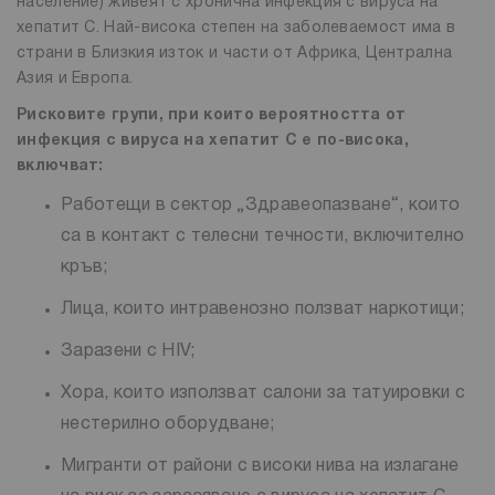
население) живеят с хронична инфекция с вируса на
хепатит C. Най-висока степен на заболеваемост има в
страни в Близкия изток и части от Африка, Централна
Азия и Европа.
Рисковите групи, при които вероятността от
инфекция с вируса на хепатит C е по-висока,
включват:
Работещи в сектор „Здравеопазване“, които
са в контакт с телесни течности, включително
кръв;
Лица, които интравенозно ползват наркотици;
Заразени с HIV;
Хора, които използват салони за татуировки с
нестерилно оборудване;
Мигранти от райони с високи нива на излагане