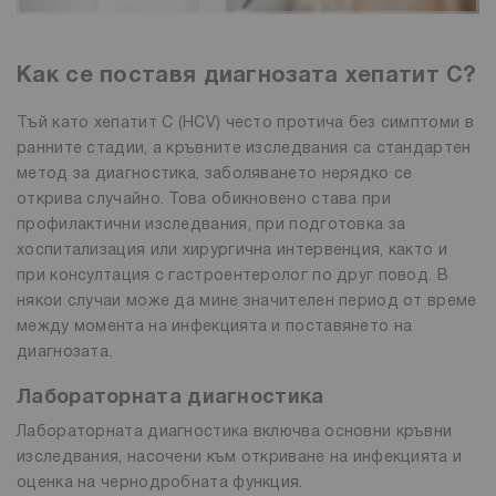
Как се поставя диагнозата хепатит С?
Тъй като хепатит C (HCV) често протича без симптоми в
ранните стадии, а кръвните изследвания са стандартен
метод за диагностика, заболяването нерядко се
открива случайно. Това обикновено става при
профилактични изследвания, при подготовка за
хоспитализация или хирургична интервенция, както и
при консултация с гастроентеролог по друг повод. В
някои случаи може да мине значителен период от време
между момента на инфекцията и поставянето на
диагнозата.
Лабораторната диагностика
Лабораторната диагностика включва основни кръвни
изследвания, насочени към откриване на инфекцията и
оценка на чернодробната функция.