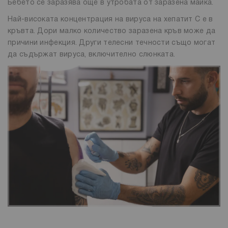
Бебето се заразява още в утробата от заразена майка.
Най-високата концентрация на вируса на хепатит C е в
кръвта. Дори малко количество заразена кръв може да
причини инфекция. Други телесни течности също могат
да съдържат вируса, включително слюнката.