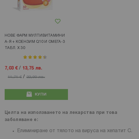
Добави в любими
НОВЕ ФАРМ МУЛТИВИТАМИНИ
А-Я + КОЕНЗИМ Q10 И ОМЕГА-3
ТАБЛ. Х 30
рейтинг:
90%
7,03 €
/
13,75 лв.
/
11,71 €
22,90 лв.
КУПИ
Целта на използването на лекарства при това
заболяване е:
Елиминиране от тялото на вируса на хепатит C.