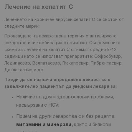
Лечение на хепатит С
Лечението на хроничен вирусен хепатит C се състои от
следните мерки:
Провеждане на лекарствена терапия с антивирусно
лекарство или комбинация от няколко. Съвременните
схеми за лечение на хепатит С отнемат средно 8-12
седмици като се използват препаратите: Софосбувир,
Ледипасвир, Велпатасвир, Глекапревир, Пибрентасвир,
Даклатасвир и др.
Преди да се назначи определено лекарство е
задължително пациентът да уведоми лекаря за:
Наличие на други здравословни проблеми,
несвързани с HCV;
Прием на други лекарства с и без рецепта,
витамини и минерали
,
както и билкови