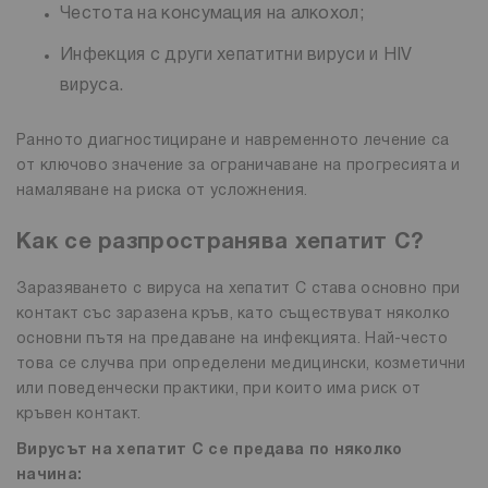
Честота на консумация на алкохол;
Инфекция с други хепатитни вируси и HIV
вируса.
Ранното диагностициране и навременното лечение са
от ключово значение за ограничаване на прогресията и
намаляване на риска от усложнения.
Как се разпространява хепатит С?
Заразяването с вируса на хепатит C става основно при
контакт със заразена кръв, като съществуват няколко
основни пътя на предаване на инфекцията. Най-често
това се случва при определени медицински, козметични
или поведенчески практики, при които има риск от
кръвен контакт.
Вирусът на хепатит C се предава по няколко
начина: