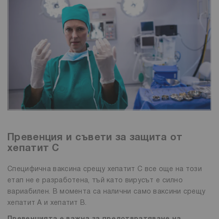
Превенция и съвети за защита от
хепатит С
Специфична ваксина срещу хепатит C все още на този
етап не е разработена, тъй като вирусът е силно
вариабилен. В момента са налични само ваксини срещу
хепатит А и хепатит В.