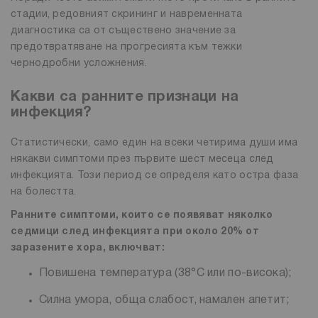
стадии, редовният скрининг и навременната
диагностика са от съществено значение за
предотвратяване на прогресията към тежки
чернодробни усложнения.
Какви са ранните признаци на
инфекция?
Статистически, само един на всеки четирима души има
някакви симптоми през първите шест месеца след
инфекцията. Този период се определя като остра фаза
на болестта.
Ранните симптоми, които се появяват няколко
седмици след инфекцията при около 20% от
заразените хора, включват:
Повишена температура (38°C или по-висока);
Силна умора, обща слабост, намален апетит;