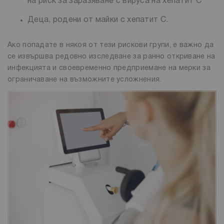
на риск за заразяване с вируса на хепатит С
Деца, родени от майки с хепатит C.
Ако попадате в някоя от тези рискови групи, е важно да
се извършва редовно изследване за ранно откриване на
инфекцията и своевременно предприемане на мерки за
ограничаване на възможните усложнения.