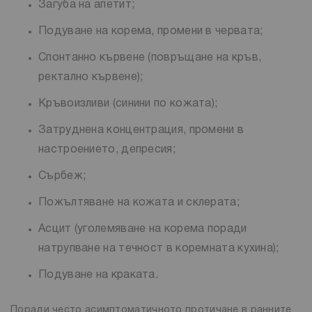
Загуба на апетит;
Подуване на корема, промени в червата;
Спонтанно кървене (повръщане на кръв,
ректално кървене);
Кръвоизливи (синини по кожата);
Затруднена концентрация, промени в
настроението, депресия;
Сърбеж;
Пожълтяване на кожата и склерата;
Асцит (уголемяване на корема поради
натрупване на течност в коремната кухина);
Подуване на краката.
Поради често асимптоматичното протичане в ранните