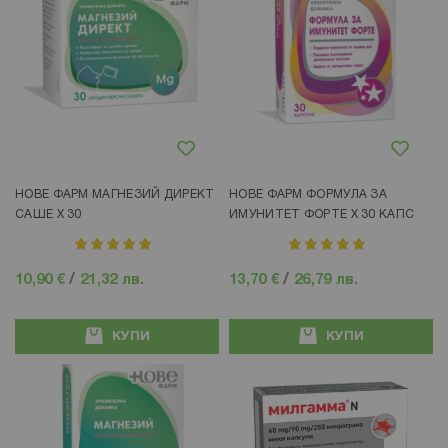
Добави в любими
Добави в любими
НОВЕ ФАРМ МАГНЕЗИЙ ДИРЕКТ
НОВЕ ФАРМ ФОРМУЛА ЗА
САШЕ Х 30
ИМУНИТЕТ ФОРТЕ Х 30 КАПС
рейтинг:
рейтинг:
100%
100%
10,90 €
/
21,32 лв.
13,70 €
/
26,79 лв.
КУПИ
КУПИ