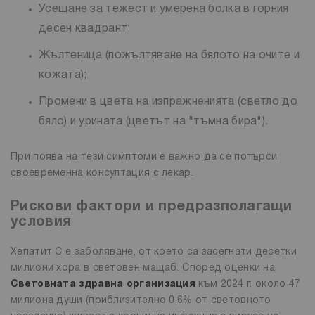
Усещане за тежест и умерена болка в горния
десен квадрант;
Жълтеница (пожълтяване на бялото на очите и
кожата);
Промени в цвета на изпражненията (светло до
бяло) и урината (цветът на "тъмна бира").
При поява на тези симптоми е важно да се потърси
своевременна консултация с лекар.
Рискови фактори и предразполагащи
условия
Хепатит C е заболяване, от което са засегнати десетки
милиони хора в световен мащаб. Според оценки на
Световната здравна организация
към 2024 г. около 47
милиона души (приблизително 0,6% от световното