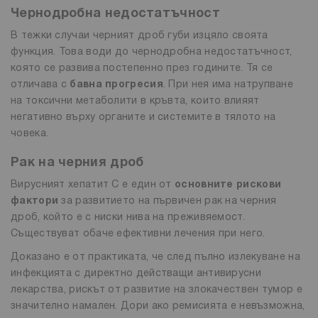
Чернодробна недостатъчност
В тежки случаи черният дроб губи изцяло своята
функция. Това води до чернодробна недостатъчност,
която се развива постепенно през годините. Тя се
отличава с
бавна прогресия
. При нея има натрупване
на токсични метаболити в кръвта, които влияят
негативно върху органите и системите в тялото на
човека.
Рак на черния дроб
Вирусният хепатит C е един от
основните рискови
фактори
за развитието на първичен рак на черния
дроб, който е с ниски нива на преживяемост.
Съществуват обаче ефективни лечения при него.
Доказано е от практиката, че след пълно излекуване на
инфекцията с директно действащи антивирусни
лекарства, рискът от развитие на злокачествен тумор е
значително намален. Дори ако ремисията е невъзможна,