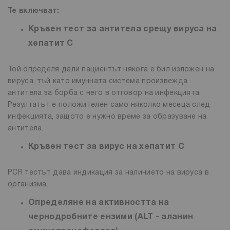
Те включват:
Кръвен тест за антитела срещу вируса на
хепатит C
Той определя дали пациентът някога е бил изложен на
вируса, тъй като имунната система произвежда
антитела за борба с него в отговор на инфекцията.
Резултатът е положителен само няколко месеца след
инфекцията, защото е нужно време за образуване на
антитела.
Кръвен тест за вирус на хепатит C
PCR тестът дава индикация за наличието на вируса в
организма.
Определяне на активността на
чернодробните ензими (ALT - аланин