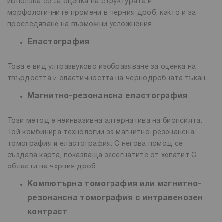
Използва се за оценка на структурата и
морфологичните промени в черния дроб, както и за
проследяване на възможни усложнения.
Еластография
Това е вид ултразвуково изобразяване за оценка на
твърдостта и еластичността на чернодробната тъкан.
Магнитно-резонансна еластография
Този метод е неинвазивна алтернатива на биопсията.
Той комбинира технологии за магнитно-резонансна
томография и еластография. С негова помощ се
създава карта, показваща засегнатите от хепатит С
области на черния дроб.
Компютърна томография или магнитно-
резонансна томография с интравенозен
контраст