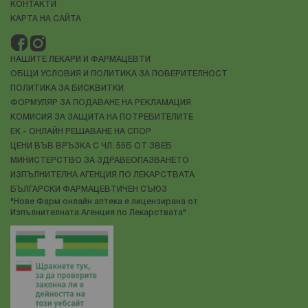
КОНТАКТИ
Аптека Нове 7 - жк. Белите брези в София
КАРТА НА САЙТА
Отворено
-
до 21:00
бул. "Гоце Делчев" 43, София, 1608, България
НАШИТЕ ЛЕКАРИ И ФАРМАЦЕВТИ
ОБЩИ УСЛОВИЯ И ПОЛИТИКА ЗА ПОВЕРИТЕЛНОСТ
ПОЛИТИКА ЗА БИСКВИТКИ
Аптека Нове 8 - кв. Бъкстон в София
ФОРМУЛЯР ЗА ПОДАВАНЕ НА РЕКЛАМАЦИЯ
Отворено
-
до 21:00
КОМИСИЯ ЗА ЗАЩИТА НА ПОТРЕБИТЕЛИТЕ
ЕК - ОНЛАЙН РЕШАВАНЕ НА СПОР
бул. Братя Бъкстон №30, София, 1618, България
ЦЕНИ ВЪВ ВРЪЗКА С ЧЛ. 55Б ОТ ЗВЕБ
МИНИСТЕРСТВО ЗА ЗДРАВЕОПАЗВАНЕТО
ИЗПЪЛНИТЕЛНА АГЕНЦИЯ ПО ЛЕКАРСТВАТА
Аптека Нове 9 - Перник
БЪЛГАРСКИ ФАРМАЦЕВТИЧЕН СЪЮЗ
Отворено
-
до 20:00
"Нове Фарм онлайн аптека е лицензирана от
Изпълнителната Агенция по Лекарствата"
ул. Димитър Благоев №40, Перник, 2308, България
Аптека Нове 10 - кв. Хладилника в София
Отворено
-
до 21:00
кв. Хладилника, ул. "Атанас Дуков" 1, София, 1407,