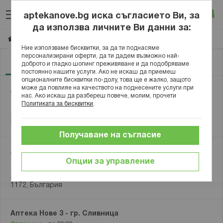
Прескачане
Търсене
Люб
Ко
към
aptekanove.bg иска съгласието Ви, за
съдържанието
Вход
да използва личните Ви данни за:
Намерете аптека
Начало
Ние използваме бисквитки, за да ти поднасяме
персонализирани оферти, да ти дадем възможно най-
Аптеки
Карта
доброто и гладко шопинг преживяване и да подобряваме
постоянно нашите услуги. Ако не искаш да приемеш
опционалните бисквитки по-долу, това ще е жалко, защото
може да повлияе на качеството на поднесените услуги при
Аптека Нове 1 - Денонощна аптека в кв. Младост 3
нас. Ако искаш да разбереш повече, молим, прочети
Отворено
- Денонощно
Политиката за бисквитки
.
жк. Младост 3, бл 344 А, партер, София, 1712,
България
Получаване на съгласие
Аптека Нове 2 - кв. Дианабад в София
Опции за управление
Отворено
-
до 20:00
ж.к. Дианабад, ул. "Никола Габровски" 26, София,
1172, България
Аптека Нове 3 - гр. Сливница