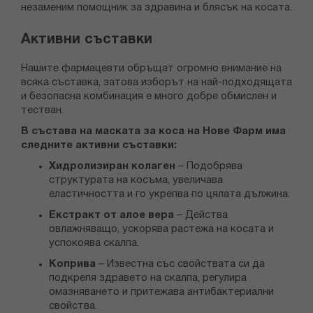
незаменим помощник за здравина и блясък на косата.
Активни съставки
Нашите фармацевти обръщат огромно внимание на
всяка съставка, затова изборът на най-подходящата
и безопасна комбинация е много добре обмислен и
тестван.
В състава на маската за коса на Нове Фарм има
следните активни съставки:
Хидролизиран колаген
– Подобрява
структурата на косъма, увеличава
еластичността и го укрепва по цялата дължина.
Екстракт от алое вера
– Действа
овлажняващо, ускорява растежа на косата и
успокоява скалпа.
Коприва
– Известна със свойствата си да
подкрепя здравето на скалпа, регулира
омазняването и притежава антибактериални
свойства.