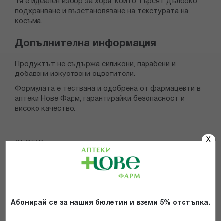
Тя е идеален избор за хора, които търсят дълбоко
подхранване и възстановяване на текстурата на
косъма.
Допълнителна информация
Продуктът не съдържа силикони, парабени и
добавени изкуствени оцветители.
Формулата е тествана и одобрена от фармацевти в
аптеки Нове Фарм, гарантирайки безопасност и
високо качество.
X
СЪСТАВ
НАЧИН НА УПОТРЕБА
ВАЖНА ИНФОРМАЦИЯ
Абонирай се за нашия бюлетин и вземи 5% отстъпка.