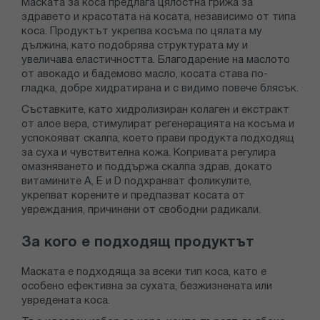
Маската за коса предлага цялостна грижа за
здравето и красотата на косата, независимо от типа
коса. Продуктът укрепва косъма по цялата му
дължина, като подобрява структурата му и
увеличава еластичността. Благодарение на маслото
от авокадо и бадемово масло, косата става по-
гладка, добре хидратирана и с видимо повече блясък.
Съставките, като хидролизиран колаген и екстракт
от алое вера, стимулират регенерацията на косъма и
успокояват скалпа, което прави продукта подходящ
за суха и чувствителна кожа. Копривата регулира
омазняването и поддържа скалпа здрав, докато
витамините A, E и D подхранват фоликулите,
укрепват корените и предпазват косата от
увреждания, причинени от свободни радикали.
За кого е подходящ продуктът
Маската е подходяща за всеки тип коса, като е
особено ефективна за сухата, безжизнената или
увредената коса.