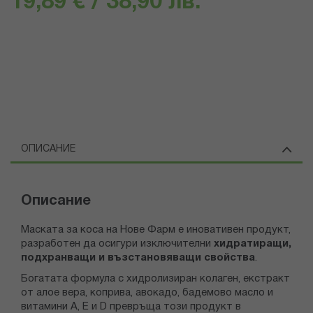
19,89 € / 38,90 лв.
ОПИСАНИЕ
Описание
Маската за коса на Нове Фарм е иновативен продукт,
разработен да осигури изключителни
хидратиращи,
подхранващи и възстановяващи свойства
.
Богатата формула с хидролизиран колаген, екстракт
от алое вера, коприва, авокадо, бадемово масло и
витамини A, E и D превръща този продукт в