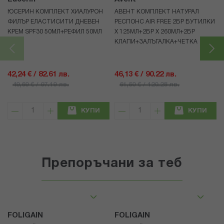
ЮСЕРИН КОМПЛЕКТ ХИАЛУРОН
АВЕНТ КОМПЛЕКТ НАТУРАЛ
ФИЛЪР ЕЛАСТИСИТИ ДНЕВЕН
РЕСПОНС AIR FREE 2БР БУТИЛКИ
КРЕМ SPF30 50МЛ+РЕФИЛ 50МЛ
Х 125МЛ+2БР Х 260МЛ+2БР
КЛАПИ+ЗАЛЪГАЛКА+ЧЕТКА
42,24 € / 82.61 лв.
46,13 € / 90.22 лв.
49,69 € / 97.19 лв.
61,50 € / 120.28 лв.
КУПИ
КУПИ
Препоръчани за теб
FOLIGAIN
FOLIGAIN