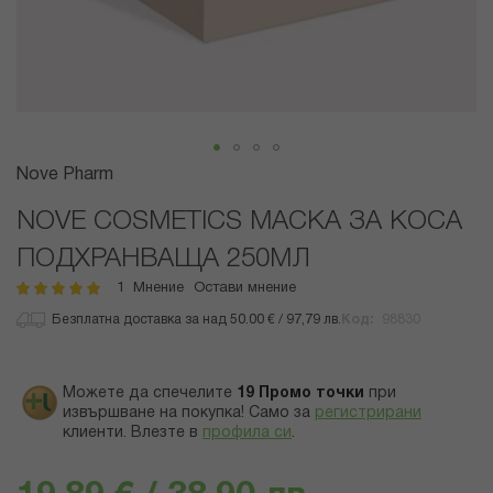
Преминете
Nove Pharm
към
началото
NOVE COSMETICS МАСКА ЗА КОСА
на
ПОДХРАНВАЩА 250МЛ
галерия
със
1
Мнение
Остави мнение
рейтинг:
100
100
% of
снимки
Безплатна доставка за над 50.00 € / 97,79 лв.
Код
98830
Можете да спечелите
19
Промо точки
при
извършване на покупка! Само за
регистрирани
клиенти.
Влезте в
профила си
.