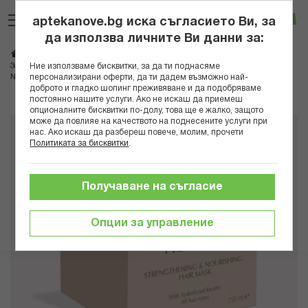
Прескачане
Търсене
Люб
Ко
към
aptekanove.bg иска съгласието Ви, за
съдържанието
Вход
да използва личните Ви данни за:
Начало
Козметика
Козметика за коса
Шампоани
Ние използваме бисквитки, за да ти поднасяме
За растеж на косата
персонализирани оферти, да ти дадем възможно най-
NOVE COSMETICS МАСКА ЗА КОСА ПОДХРАНВАЩА 250МЛ
доброто и гладко шопинг преживяване и да подобряваме
постоянно нашите услуги. Ако не искаш да приемеш
Преминете
опционалните бисквитки по-долу, това ще е жалко, защото
може да повлияе на качеството на поднесените услуги при
към
нас. Ако искаш да разбереш повече, молим, прочети
края
Политиката за бисквитки
.
на
галерията
на
Получаване на съгласие
изображенията
Опции за управление