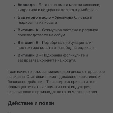
Авокадо
– Богато на омега мастни киселини,
хидратира и подхранва косата в дълбочина
Бадемово масло
– Увеличава блясъка и
гладкостта на косата
Витамин A
– Стимулира растежа и регулира
производството на себум
Витамин E
– Подобрява циркулацията и
протектира косата от свободни радикали.
Витамин D
– Подхранва фоликулите и
заздравява корените на косата.
Този изчистен състав минимизира риска от дразнене
на скалпа. Съставките имат доказано ефективно и
безопасно действие. Те са широко признати във
фармацевтичната и козметичната индустрия,
включително в производството на маски за коса.
Действие и ползи