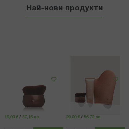
Най-нови продукти
COCOSOLIS
COCOSOLIS
КОКОСОЛИС УЛТРАМЕКА ЧЕТКА
КОКОСОЛИС FILTER MEDIUM
ЗА НАНАСЯНЕ НА ПРОДУКТИ
КРЕМ ЗА ТЯЛО С МИГНОВЕН
SOLIS и FILTER
ФИЛТЪР ЕФЕКТ 100МЛ
19,00 €
/
37,16 лв.
29,00 €
/
56,72 лв.