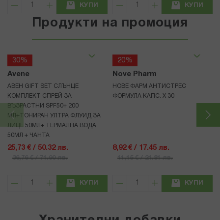
КУПИ
КУПИ
Продукти на промоция
30%
20%
Avene
Nove Pharm
АВЕН GIFT SET СЛЪНЦЕ
НОВЕ ФАРМ АНТИСТРЕС
КОМПЛЕКТ СПРЕЙ ЗА
ФОРМУЛА КАПС. X 30
ВЪЗРАСТНИ SPF50+ 200
МЛ+ТОНИРАН УЛТРА ФЛУИД ЗА
ЛИЦЕ 50МЛ+ ТЕРМАЛНА ВОДА
50МЛ + ЧАНТА
25,73 € / 50.32 лв.
8,92 € / 17.45 лв.
36,76 € / 71.90 лв.
11,15 € / 21.81 лв.
КУПИ
КУПИ