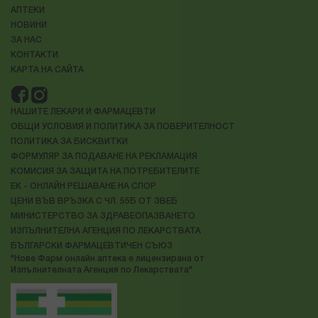
Нове Фарм
АПТЕКИ
НОВИНИ
ЗА НАС
В Aptekanove.bg държим на качеството и проверените
марки.
КОНТАКТИ
КАРТА НА САЙТА
Именно затова при нас можете да откриете най-добрите
продукти на световноизвестни и доказали се брандове
от следните категории:
НАШИТЕ ЛЕКАРИ И ФАРМАЦЕВТИ
Козметика
: Смеем да твърдим, че това е най-
ОБЩИ УСЛОВИЯ И ПОЛИТИКА ЗА ПОВЕРИТЕЛНОСТ
силната ни страна - козметиката! Истински се
ПОЛИТИКА ЗА БИСКВИТКИ
вълнуваме от нея и именно това ни мотивира винаги
ФОРМУЛЯР ЗА ПОДАВАНЕ НА РЕКЛАМАЦИЯ
да сме добре заредени с най-качествените
КОМИСИЯ ЗА ЗАЩИТА НА ПОТРЕБИТЕЛИТЕ
кремове, лосиони, грижа за лице, коса и кожа,
ЕК - ОНЛАЙН РЕШАВАНЕ НА СПОР
гримове, устна хигиена и още хиляди артикули в
ЦЕНИ ВЪВ ВРЪЗКА С ЧЛ. 55Б ОТ ЗВЕБ
нашата е-аптека, на които редовно правим
МИНИСТЕРСТВО ЗА ЗДРАВЕОПАЗВАНЕТО
промоции с повод и без повод.
ИЗПЪЛНИТЕЛНА АГЕНЦИЯ ПО ЛЕКАРСТВАТА
БЪЛГАРСКИ ФАРМАЦЕВТИЧЕН СЪЮЗ
"Нове Фарм онлайн аптека е лицензирана от
Хранителни добавки
:
Грижата за здравето на
Изпълнителната Агенция по Лекарствата"
цялото семейство е нелека и отговорна задача. Ние
знаем това и се грижим да предложим качествени и
проверени био храни и хранителни добавки. Горди