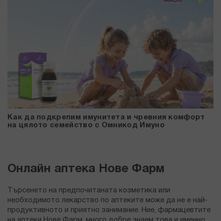
Как да подкрепим имунитета и чревния комфорт
на цялото семейство с Омникод Имуно
Онлайн аптека Нове Фарм
Търсенето на предпочитаната козметика или
необходимото лекарство по аптеките може да не е най-
продуктивното и приятно занимание. Ние, фармацевтите
на аптеки Нове Фарм, много добре знаем това и именно