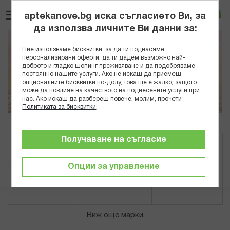
Прескачане
Търсене
Люб
Ко
към
aptekanove.bg иска съгласието Ви, за
съдържанието
Вход
да използва личните Ви данни за:
Ние използваме бисквитки, за да ти поднасяме
персонализирани оферти, да ти дадем възможно най-
доброто и гладко шопинг преживяване и да подобряваме
постоянно нашите услуги. Ако не искаш да приемеш
опционалните бисквитки по-долу, това ще е жалко, защото
може да повлияе на качеството на поднесените услуги при
нас. Ако искаш да разбереш повече, молим, прочети
Политиката за бисквитки
.
Получаване на съгласие
Опции за управление
Виж още марки