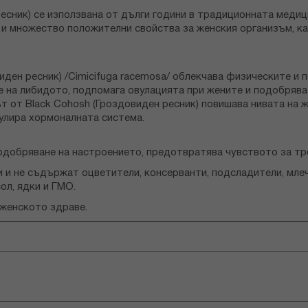
есник) се използвана от дълги години в традиционната медиц
 множество положителни свойства за женския организъм, кат
иден ресник) /Cimicifuga racemosa/ облекчава физическите и
 на либидото, подпомага овулацията при жените и подобрява
т от Black Cohosh (Гроздовиден ресник) повишава нивата на 
улира хормоналната система.
подобряване на настроението, предотвратява чувството за тр
 и не съдържат оцветители, консерванти, подсладители, млечн
ол, ядки и ГМО.
женското здраве.