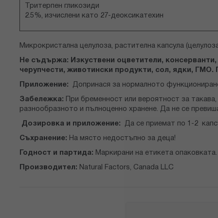
Тритерпен гликозиди
2.5%, изчислени като 27-деоксикатехин
Микрокристална целулоза,
растителна капсула (целулоза
Не съдържа:
Изкуствени оцветители, консерванти, 
черупчести, животински продукти, сол, ядки, ГМО.
Приложение:
Допринася за нормалното функциониране 
Забележка:
При бременност или вероятност за такава,
разнообразното и пълноценно хранене. Да не се превиш
Дозировка и приложение:
Да се приемат по 1-2 капс
Съхранение:
На място недостъпно за деца!
Годност и партида:
Маркирани на етикета опаковката.
Производител:
Natural Factors, Canada LLC