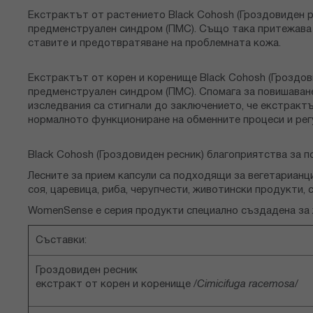
Екстрактът от растението Black Cohosh (Гроздовиден р
предменструален синдром (ПМС). Също така притежава и
ставите и предотвратяване на проблемната кожа.
Екстрактът от корен и коренище Black Cohosh (Гроздов
предменструален синдром (ПМС). Спомага за повишаване
изследвания са стигнали до заключението, че екстрактъ
нормалното функциониране на обменните процеси и рег
Black Cohosh (Гроздовиден ресник) благоприятства за 
Лесните за прием капсули са подходящи за вегетарианци
соя, царевица, риба, черупчести, животински продукти, с
WomenSense е серия продукти специално създадена за 
Съставки:
Гроздовиден ресник
екстракт от корен и коренище /
Cimicifuga racemosa
/