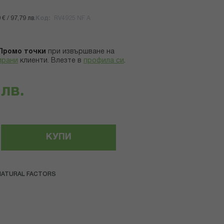
€ / 97,79 лв.
Код
RV4925 NF A
Промо точки
при извършване на
ирани
клиенти.
Влезте в
профила си
.
 лв.
КУПИ
NATURAL FACTORS