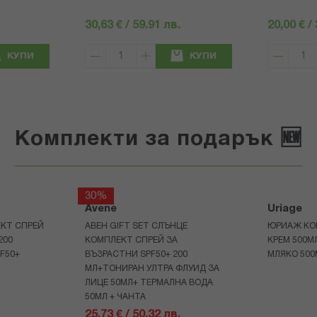
30,63 € / 59.91 лв.
20,00 € /
КУПИ
КУПИ
Комплекти за подарък 🆕
30%
Avene
Uriage
КТ СПРЕЙ
АВЕН GIFT SET СЛЪНЦЕ
ЮРИАЖ КО
200
КОМПЛЕКТ СПРЕЙ ЗА
КРЕМ 500
F50+
ВЪЗРАСТНИ SPF50+ 200
МЛЯКО 500
МЛ+ТОНИРАН УЛТРА ФЛУИД ЗА
ЛИЦЕ 50МЛ+ ТЕРМАЛНА ВОДА
50МЛ + ЧАНТА
25,73 € / 50.32 лв.