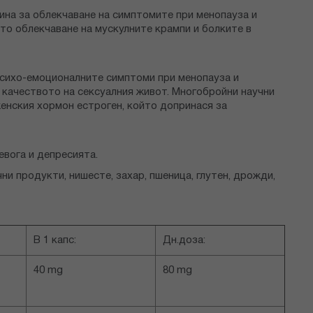
ина за облекчаване на симптомите при менопауза и
о облекчаване на мускулните крампи и болките в
 психо-емоционалните симптоми при менопауза и
 качеството на сексуалния живот. Многобройни научни
женския хормон естроген, който допринася за
евога и депресията.
и продукти, нишесте, захар, пшеница, глутен, дрожди,
В 1 капс:
Дн.доза:
40 mg
80 mg