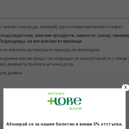
, пречистена вода, силиций), растителен магнезиев стеарат.
подсладители, млечни продукти, нишесте, захар, пшеница
 Подходящо за вегани/вегетарианци.
на женския организъм в периода на менопауза.
 кърмене или ви предстои операция се консултирайте с лекар 
ава дневната препоръчителна доза.
ули дневно.
X
Абонирай се за нашия бюлетин и вземи 5% отстъпка.