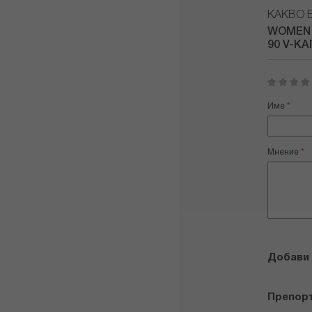
КАКВО 
WOMEN 
90 V-К
1
2
3
4
5
star
stars
stars
stars
stars
Име
Мнение
Добави
Препор