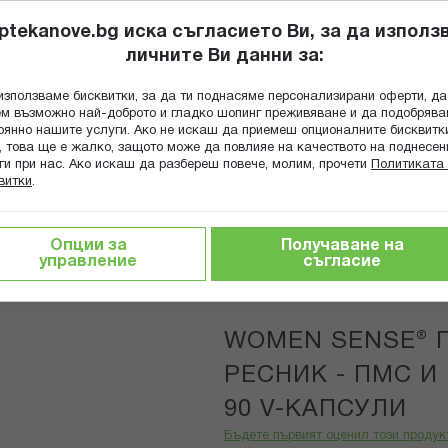
ptekanove.bg иска съгласието Ви, за да използ
личните Ви данни за:
ПОПИТАЙ Ф
използваме бисквитки, за да ти поднасяме персонализирани оферти, да
Търсене
м възможно най-доброто и гладко шопинг преживяване и да подобряв
оянно нашите услуги. Ако не искаш да приемеш опционалните бисквитк
КА
ГРИЖА ЗА МАЙКАТА И ДЕТЕТО
ХРАНИТЕЛНИ ДОБАВКИ
, това ще е жалко, защото може да повлияе на качеството на поднесен
ги при нас. Ако искаш да разбереш повече, молим, прочети
Политиката 
витки
.
за жени
Women Sense® Гроздовиден ресник - ПМС и менопа
Опции за
Получаване на
управление
съгласие
Natural Facto
WOMEN SENSE® 
РЕСНИК - ПМС И
90 V-КАПСУЛИ
Бъдете първият оценил този продук