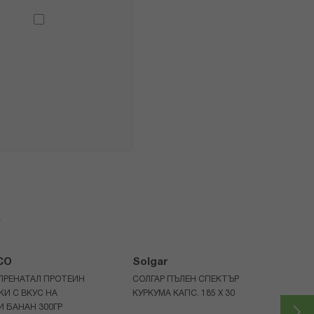
я
CO
Solgar
ПРЕНАТАЛ ПРОТЕИН
СОЛГАР ПЪЛЕН СПЕКТЪР
КИ С ВКУС НА
КУРКУМА КАПС. 185 Х 30
 БАНАН 300ГР