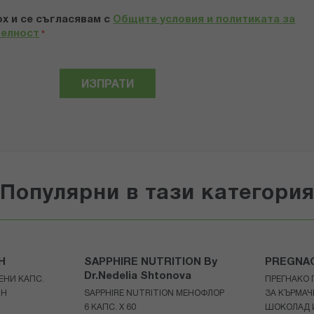
х и се съгласявам с
Общите условия и политиката за
телност
*
ИЗПРАТИ
Популярни в тази категори
H
SAPPHIRE NUTRITION By
PREGNA
Dr.Nedelia Shtonova
ЕНИ КАПС.
ПРЕГНАКО 
TH
SAPPHIRE NUTRITION МЕНОФЛОР
ЗА КЪРМАЧ
6 КАПС. X 60
ШОКОЛАД И