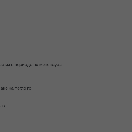
изъм в периода на менопауза.
ане на теглото.
ята.