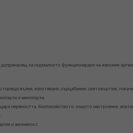
т допринасящ за нормалното функциониране на женския орган
о горещи вълни, изпотяване, сърцебиене, световъртеж, покачв
нопауза и менопауза.
цира нервността, безпокойството, лошото настроение, апати
.
ргия и жизненост.