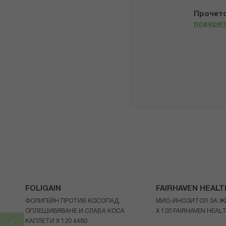
Прочето
повери
FOLIGAIN
FAIRHAVEN HEALT
ФОЛИГЕЙН ПРОТИВ КОСОПАД,
МИО-ИНОЗИТОЛ ЗА Ж
ОПЛЕШИВЯВАНЕ И СЛАБА КОСА
Х 120 FAIRHAVEN HEAL
КАПЛЕТИ X 120 4480