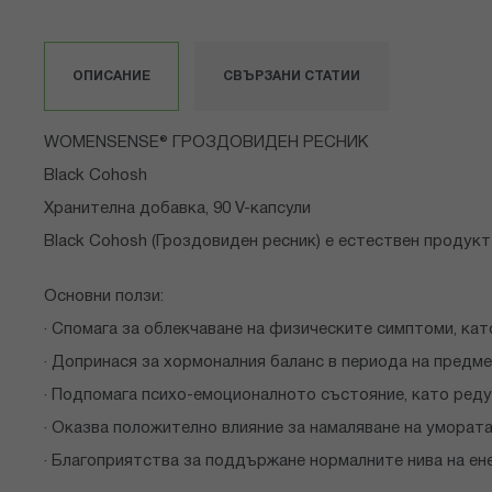
към
началото
на
ОПИСАНИЕ
СВЪРЗАНИ СТАТИИ
галерия
със
снимки
WOMENSENSE® ГРОЗДОВИДЕН РЕСНИК
Black Cohosh
Хранителна добавка, 90 V-капсули
Black Cohosh (Гроздовиден ресник) е естествен продук
Основни ползи:
· Спомага за облекчаване на физическите симптоми, кат
· Допринася за хормоналния баланс в периода на предме
· Подпомага психо-емоционалното състояние, като реду
· Оказва положително влияние за намаляване на умората
· Благоприятства за поддържане нормалните нива на ене