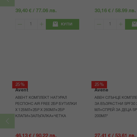
39,40 € / 77.06 лв.
30,16 € / 58.99 лв.
КУПИ
25%
25%
Avent
Avene
АВЕНТ КОМПЛЕКТ НАТУРАЛ
АВЕН СЛЪНЦЕ КОМПЛЕ
РЕСПОНС AIR FREE 2БР БУТИЛКИ
ЗА ВЪЗРАСТНИ SPF30 
Х 125МЛ+2БР Х 260МЛ+2БР
МЛ+СПРЕЙ ЗА ДЕЦА SP
КЛАПИ+ЗАЛЪГАЛКА+ЧЕТКА
200МЛ*
46,13 € / 90.22 лв.
27,41 € / 53.61 лв.