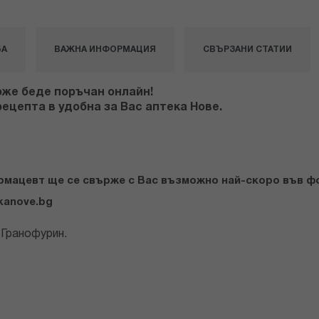
БА
ВАЖНА ИНФОРМАЦИЯ
СВЪРЗАНИ СТАТИИ
оже беде поръчан онлайн!
ецепта в удобна за Вас аптека Нове.
армацевт ще се свърже с Вас възможно най-скоро във 
kanove.bg
 Гранофурин.