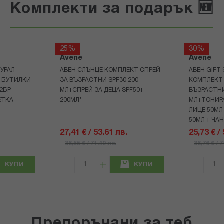
Комплекти за подарък 🆕
25%
30%
Avene
Avene
УРАЛ
АВЕН СЛЪНЦЕ КОМПЛЕКТ СПРЕЙ
АВЕН GIFT
Р БУТИЛКИ
ЗА ВЪЗРАСТНИ SPF30 200
КОМПЛЕКТ 
+2БР
МЛ+СПРЕЙ ЗА ДЕЦА SPF50+
ВЪЗРАСТНИ
ЕТКА
200МЛ*
МЛ+ТОНИРА
ЛИЦЕ 50МЛ
50МЛ + ЧА
27,41 € / 53.61 лв.
25,73 € /
36,55 € / 71.49 лв.
36,76 € / 
КУПИ
КУПИ
Препоръчани за теб