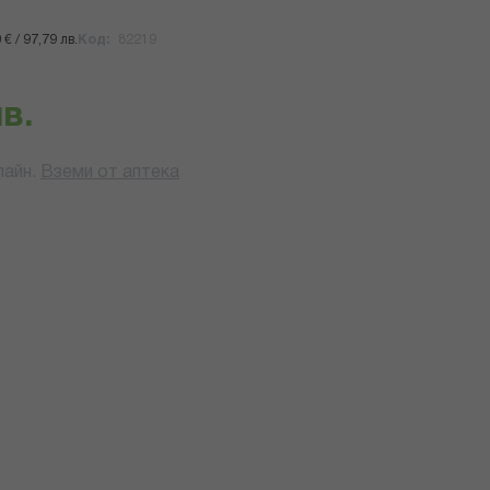
€ / 97,79 лв.
Код
82219
лв.
айн.
Вземи от аптека