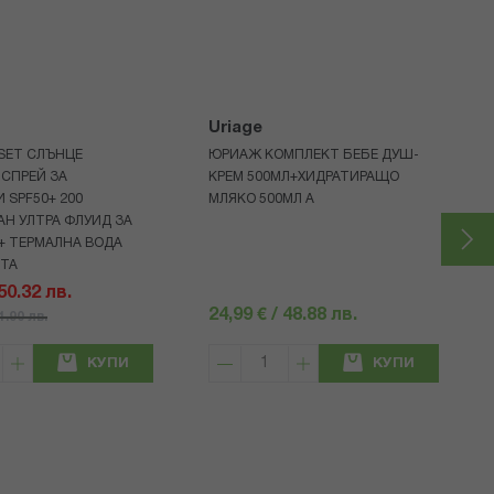
Uriage
 SET СЛЪНЦЕ
ЮРИАЖ КОМПЛЕКТ БЕБЕ ДУШ-
СПРЕЙ ЗА
КРЕМ 500МЛ+ХИДРАТИРАЩО
 SPF50+ 200
МЛЯКО 500МЛ A
Н УЛТРА ФЛУИД ЗА
+ ТЕРМАЛНА ВОДА
НТА
 50.32 лв.
24,99 € / 48.88 лв.
71.90 лв.
КУПИ
КУПИ