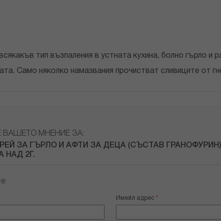
 всякакъв тип възпаления в устната кухина, болно гърло и р
цата. Само няколко намазвания прочистват сливиците от гн
Е ВАШЕТО МНЕНИЕ ЗА:
ПРЕЙ ЗА ГЪРЛО И АФТИ ЗА ДЕЦА (СЪСТАВ ГРАНОФУРИН
 НАД 2Г.
Имейл адрес