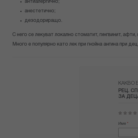
антиалергично;
анестетично;
дезодориращо.
С него се лекуват локално стоматит, гингвинит, афти,
Много е популярно като лек при гнойна ангина при де
КАКВО 
РЕЦ. С
ЗА ДЕЦА
1
2
3
4
5
star
stars
stars
stars
stars
Име