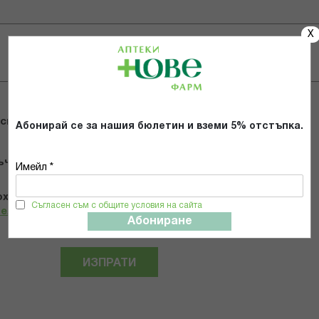
X
 снимки
Абонирай се за нашия бюлетин и вземи 5% отстъпка.
ъчвам продукта
Имейл *
х и се съгласявам с
Общите условия и политиката за
Съгласен съм с общите условия на сайта
телност
*
Абониране
ИЗПРАТИ