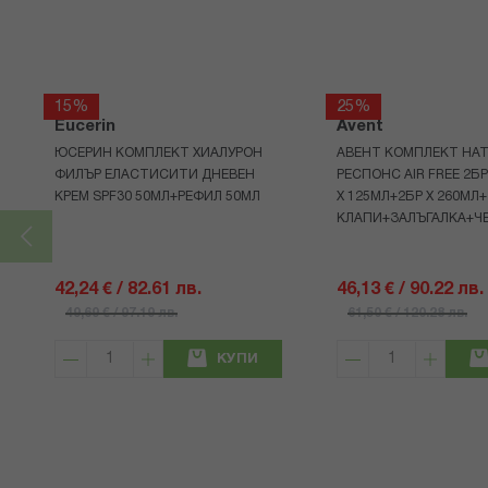
15%
25%
Eucerin
Avent
ЮСЕРИН КОМПЛЕКТ ХИАЛУРОН
АВЕНТ КОМПЛЕКТ НАТ
ФИЛЪР ЕЛАСТИСИТИ ДНЕВЕН
РЕСПОНС AIR FREE 2Б
КРЕМ SPF30 50МЛ+РЕФИЛ 50МЛ
Х 125МЛ+2БР Х 260МЛ
КЛАПИ+ЗАЛЪГАЛКА+Ч
42,24 € / 82.61 лв.
46,13 € / 90.22 лв.
49,69 € / 97.19 лв.
61,50 € / 120.28 лв.
КУПИ