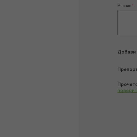
Мнение
Добави
Препор
Прочето
повери