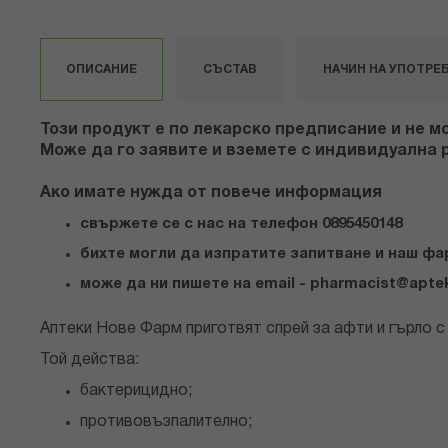
към
началото
на
ОПИСАНИЕ
СЪСТАВ
НАЧИН НА УПОТРЕ
галерия
със
снимки
Този продукт е по лекарско предписание и не м
Може да го заявите и вземете с индивидуална р
Ако имате нужда от повече информация
свържете се с нас на телефон 0895450148
бихте могли да изпратите запитване и наш ф
може да ни пишете на email -
pharmacist@apte
Аптеки Нове Фарм приготвят спрей за афти и гърло с
Той действа:
бактерицидно;
противовъзпалително;