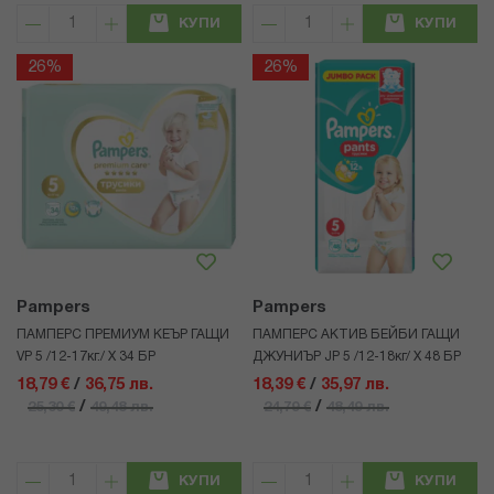
КУПИ
КУПИ
26%
26%
Pampers
Pampers
ПАМПЕРС ПРЕМИУМ КЕЪР ГАЩИ
ПАМПЕРС АКТИВ БЕЙБИ ГАЩИ
VP 5 /12-17кг./ Х 34 БР
ДЖУНИЪР JP 5 /12-18кг/ Х 48 БР
18,79 €
/
36,75 лв.
18,39 €
/
35,97 лв.
/
/
25,30 €
49,48 лв.
24,79 €
48,49 лв.
КУПИ
КУПИ