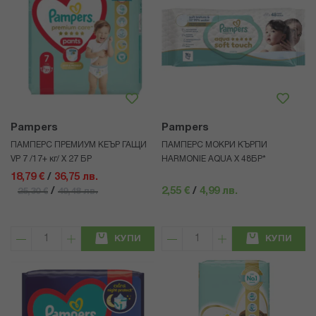
Pampers
Pampers
ПАМПЕРС ПРЕМИУМ КЕЪР ГАЩИ
ПАМПЕРС МОКРИ КЪРПИ
VP 7 /17+ кг/ Х 27 БР
HARMONIE AQUA Х 48БР*
18,79 €
/
36,75 лв.
/
2,55 €
/
4,99 лв.
25,30 €
49,48 лв.
КУПИ
КУПИ