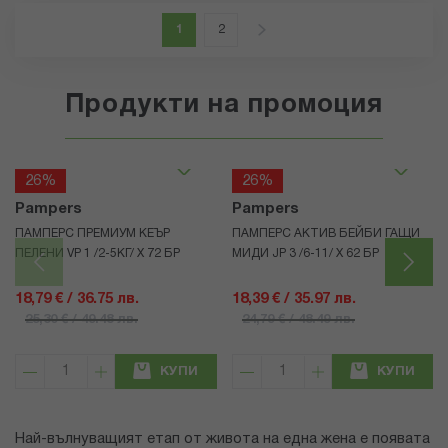
Страница
В момента четете страница
Страница
Страница
Напред
1
2
Продукти на промоция
26%
26%
Pampers
Pampers
ПАМПЕРС ПРЕМИУМ КЕЪР
ПАМПЕРС АКТИВ БЕЙБИ ГАЩИ
ПЕЛЕНИ VP 1 /2-5КГ/ Х 72 БР
МИДИ JP 3 /6-11/ Х 62 БР
18,79 € / 36.75 лв.
18,39 € / 35.97 лв.
25,30 € / 49.48 лв.
24,79 € / 48.49 лв.
КУПИ
КУПИ
Най-вълнуващият етап от живота на една жена е появата