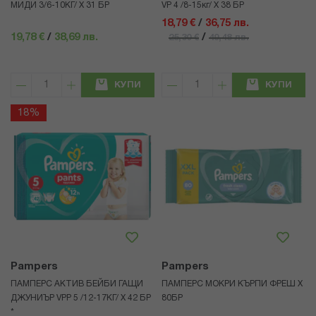
МИДИ 3/6-10КГ/ Х 31 БР
VP 4 /8-15кг/ Х 38 БР
18,79 €
/
36,75 лв.
19,78 €
/
38,69 лв.
/
25,30 €
49,48 лв.
КУПИ
КУПИ
18%
Pampers
Pampers
ПАМПЕРС АКТИВ БЕЙБИ ГАЩИ
ПАМПЕРС МОКРИ КЪРПИ ФРЕШ Х
ДЖУНИЪР VPP 5 /12-17КГ/ Х 42 БР
80БР
*