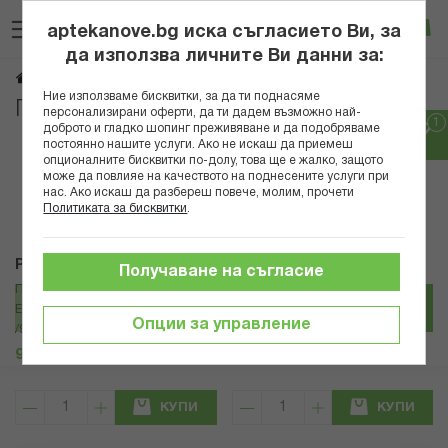
Прескачане
Търсене
Люб
Ко
към
aptekanove.bg иска съгласието Ви, за
съдържанието
Вход
да използва личните Ви данни за:
Грижа за майката и детето
Начало
Ние използваме бисквитки, за да ти поднасяме
Грижа за майката и детето
персонализирани оферти, да ти дадем възможно най-
доброто и гладко шопинг преживяване и да подобряваме
постоянно нашите услуги. Ако не искаш да приемеш
Популярни в тази категория
опционалните бисквитки по-долу, това ще е жалко, защото
може да повлияе на качеството на поднесените услуги при
нас. Ако искаш да разбереш повече, молим, прочети
Политиката за бисквитки
.
Pampers
Pampers
Получаване на съгласие
ПАМПЕРС БАНСКИ ЗА
ПАМПЕРС ПРЕМИУМ КЕЪР
ЕДНОКРАТНА УПОТРЕБА MAXI 4
ПЕЛЕНИ МИНИ SMP 2 /4-8 кг/ Х 23
Опции за управление
/9-15кг/ Х 11 БР
БР
9,56 € / 18.70 лв.
9,71 € / 18.99 лв.
КУПИ
КУПИ