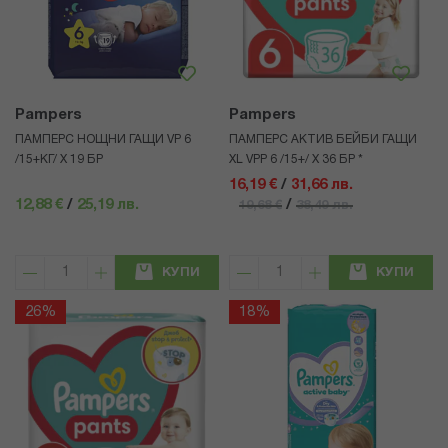
Pampers
Pampers
ПАМПЕРС НОЩНИ ГАЩИ VP 6
ПАМПЕРС АКТИВ БЕЙБИ ГАЩИ
/15+КГ/ Х 19 БР
XL VPP 6 /15+/ Х 36 БР *
16,19 €
/
31,66 лв.
12,88 €
/
25,19 лв.
/
19,68 €
38,49 лв.
КУПИ
КУПИ
26%
18%