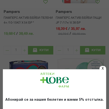
Pampers
Pampers
ПАМПЕРС АКТИВ БЕЙБИ ПЕЛЕНИ
ПАМПЕРС АКТИВ БЕЙБИ ГАЩИ
4+ /10-15КГ/ Х 54 БР *
JP 7 /17+/ Х 38 БР
18,39 €
/
35,97 лв.
19,68 €
/
38,49 лв.
/
24,79 €
48,49 лв.
КУПИ
КУПИ
X
Абонирай се за нашия бюлетин и вземи 5% отстъпка.