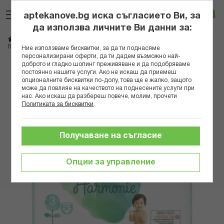
Прескачане
Търсене
Люб
Ко
към
aptekanove.bg иска съгласието Ви, за
съдържанието
Вход
да използва личните Ви данни за:
Начало
Грижа за майката и детето
Памперси и мокри кърпички
ПАМПЕРС ХАРМОНИ ПЕЛЕНИ МИДИ 3/6-10КГ/ Х 31 БР
Ние използваме бисквитки, за да ти поднасяме
персонализирани оферти, да ти дадем възможно най-
доброто и гладко шопинг преживяване и да подобряваме
Преминете
постоянно нашите услуги. Ако не искаш да приемеш
към
опционалните бисквитки по-долу, това ще е жалко, защото
може да повлияе на качеството на поднесените услуги при
края
нас. Ако искаш да разбереш повече, молим, прочети
на
Политиката за бисквитки
.
галерията
на
изображенията
Получаване на съгласие
Опции за управление