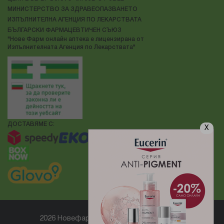
МИНИСТЕРСТВО ЗА ЗДРАВЕОПАЗВАНЕТО
ИЗПЪЛНИТЕЛНА АГЕНЦИЯ ПО ЛЕКАРСТВАТА
БЪЛГАРСКИ ФАРМАЦЕВТИЧЕН СЪЮЗ
"Нове Фарм онлайн аптека е лицензирана от
Изпълнителната Агенция по Лекарствата"
ДОСТАВЯМЕ С:
X
2026 Новефарм ® Всички права запазени