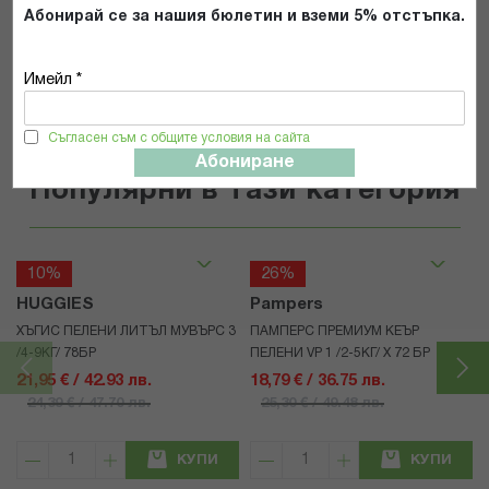
Абонирай се за нашия бюлетин и вземи 5% отстъпка.
ИЗПРАТИ
Имейл *
Съгласен съм с общите условия на сайта
Абониране
Популярни в тази категория
10%
26%
HUGGIES
Pampers
ХЪГИС ПЕЛЕНИ ЛИТЪЛ МУВЪРС 3
ПАМПЕРС ПРЕМИУМ КЕЪР
/4-9КГ/ 78БР
ПЕЛЕНИ VP 1 /2-5КГ/ Х 72 БР
21,95 € / 42.93 лв.
18,79 € / 36.75 лв.
24,39 € / 47.70 лв.
25,30 € / 49.48 лв.
КУПИ
КУПИ