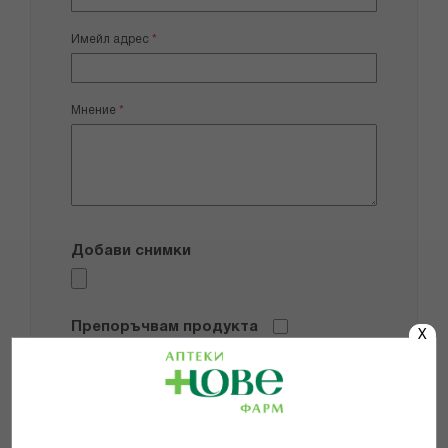
Имейл адрес
Мнение
Добави снимки
Препоръчвам продукта
X
Прочетох и се съгласявам с
Общите условия и политиката за
поверителност
*