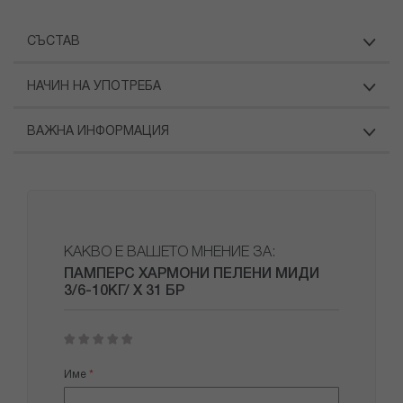
СЪСТАВ
НАЧИН НА УПОТРЕБА
ВАЖНА ИНФОРМАЦИЯ
КАКВО Е ВАШЕТО МНЕНИЕ ЗА:
ПАМПЕРС ХАРМОНИ ПЕЛЕНИ МИДИ
3/6-10КГ/ Х 31 БР
1
2
3
4
5
star
stars
stars
stars
stars
Име