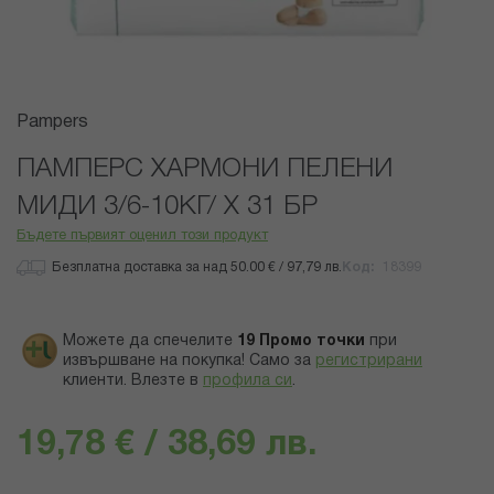
Преминете
Pampers
към
началото
ПАМПЕРС ХАРМОНИ ПЕЛЕНИ
на
МИДИ 3/6-10КГ/ Х 31 БР
галерия
със
Бъдете първият оценил този продукт
снимки
Безплатна доставка за над 50.00 € / 97,79 лв.
Код
18399
Можете да спечелите
19
Промо точки
при
извършване на покупка! Само за
регистрирани
клиенти.
Влезте в
профила си
.
19,78 € / 38,69 лв.