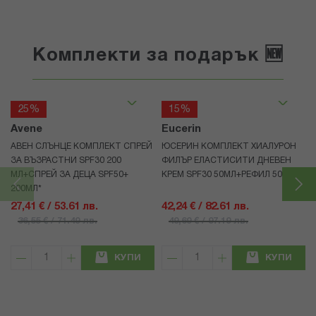
Комплекти за подарък 🆕
25%
15%
Avene
Eucerin
АВЕН СЛЪНЦЕ КОМПЛЕКТ СПРЕЙ
ЮСЕРИН КОМПЛЕКТ ХИАЛУРОН
ЗА ВЪЗРАСТНИ SPF30 200
ФИЛЪР ЕЛАСТИСИТИ ДНЕВЕН
МЛ+СПРЕЙ ЗА ДЕЦА SPF50+
КРЕМ SPF30 50МЛ+РЕФИЛ 50МЛ
200МЛ*
27,41 € / 53.61 лв.
42,24 € / 82.61 лв.
36,55 € / 71.49 лв.
49,69 € / 97.19 лв.
КУПИ
КУПИ