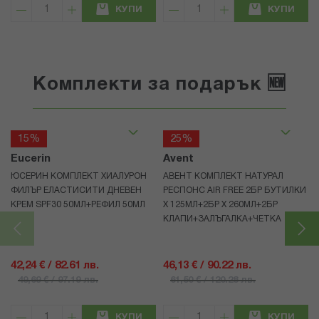
КУПИ
КУПИ
Комплекти за подарък 🆕
15%
25%
Eucerin
Avent
ЮСЕРИН КОМПЛЕКТ ХИАЛУРОН
АВЕНТ КОМПЛЕКТ НАТУРАЛ
ФИЛЪР ЕЛАСТИСИТИ ДНЕВЕН
РЕСПОНС AIR FREE 2БР БУТИЛКИ
КРЕМ SPF30 50МЛ+РЕФИЛ 50МЛ
Х 125МЛ+2БР Х 260МЛ+2БР
КЛАПИ+ЗАЛЪГАЛКА+ЧЕТКА
42,24 € / 82.61 лв.
46,13 € / 90.22 лв.
49,69 € / 97.19 лв.
61,50 € / 120.28 лв.
КУПИ
КУПИ