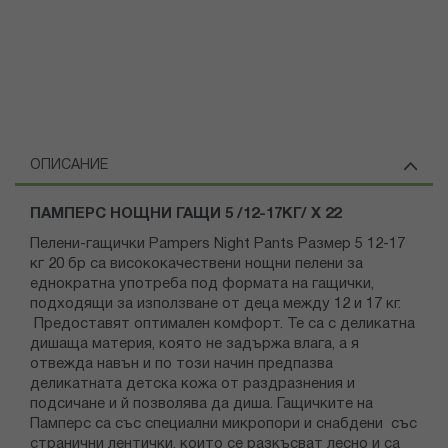
ОПИСАНИЕ
ПАМПЕРС НОЩНИ ГАЩИ 5 /12-17КГ/ Х 22
Пелени-гащички Pampers Night Pants Размер 5 12-17
кг 20 бр са висококачествени нощни пелени за
еднократна употреба под формата на гащички,
подходящи за използване от деца между 12 и 17 кг.
Предоставят оптимален комфорт. Те са с деликатна
дишаща материя, която не задържа влага, а я
отвежда навън и по този начин предпазва
деликатната детска кожа от раздразнения и
подсичане и й позволява да диша. Гащичките на
Памперс са със специални микропори и снабдени със
странични лентички, които се разкъсват лесно и са