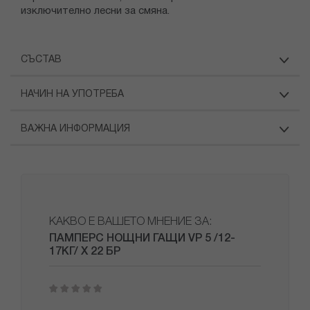
изключително лесни за смяна.
СЪСТАВ
НАЧИН НА УПОТРЕБА
ВАЖНА ИНФОРМАЦИЯ
КАКВО Е ВАШЕТО МНЕНИЕ ЗА:
ПАМПЕРС НОЩНИ ГАЩИ VP 5 /12-
17КГ/ Х 22 БР
1
2
3
4
5