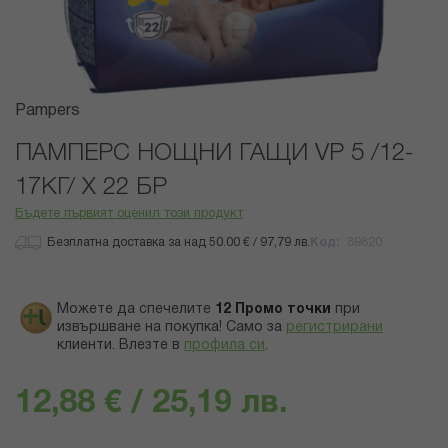
Преминете
Pampers
към
началото
ПАМПЕРС НОЩНИ ГАЩИ VP 5 /12-
на
17КГ/ Х 22 БР
галерия
със
Бъдете първият оценил този продукт
снимки
Безплатна доставка за над 50.00 € / 97,79 лв.
Код
89820
Можете да спечелите
12
Промо точки
при
извършване на покупка! Само за
регистрирани
клиенти.
Влезте в
профила си
.
12,88 € / 25,19 лв.