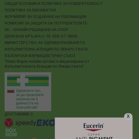
ОБЩИ УСЛОВИЯ И ПОЛИТИКА ЗА ПОВЕРИТЕЛНОСТ
ПОЛИТИКА ЗА БИСКВИТКИ
ФОРМУЛЯР ЗА ПОДАВАНЕ НА РЕКЛАМАЦИЯ
КОМИСИЯ ЗА ЗАЩИТА НА ПОТРЕБИТЕЛИТЕ
ЕК - ОНЛАЙН РЕШАВАНЕ НА СПОР
ЦЕНИ ВЪВ ВРЪЗКА С ЧЛ. 55Б ОТ ЗВЕБ
МИНИСТЕРСТВО ЗА ЗДРАВЕОПАЗВАНЕТО
ИЗПЪЛНИТЕЛНА АГЕНЦИЯ ПО ЛЕКАРСТВАТА
БЪЛГАРСКИ ФАРМАЦЕВТИЧЕН СЪЮЗ
"Нове Фарм онлайн аптека е лицензирана от
Изпълнителната Агенция по Лекарствата"
ДОСТАВЯМЕ С:
X