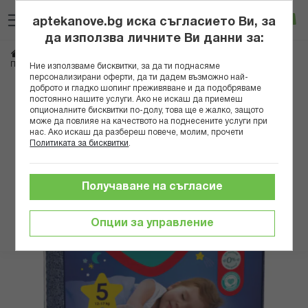
Прескачане
Търсене
Люб
Ко
към
aptekanove.bg иска съгласието Ви, за
съдържанието
Вход
да използва личните Ви данни за:
Начало
Грижа за майката и детето
Памперси и мокри кърпички
ПАМПЕРС НОЩНИ ГАЩИ VP 5 /12-17КГ/ Х 22 БР
Ние използваме бисквитки, за да ти поднасяме
персонализирани оферти, да ти дадем възможно най-
доброто и гладко шопинг преживяване и да подобряваме
Преминете
постоянно нашите услуги. Ако не искаш да приемеш
към
опционалните бисквитки по-долу, това ще е жалко, защото
може да повлияе на качеството на поднесените услуги при
края
нас. Ако искаш да разбереш повече, молим, прочети
на
Политиката за бисквитки
.
галерията
на
изображенията
Получаване на съгласие
Опции за управление