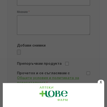
Мнение
Добави снимки
Препоръчвам продукта
Прочетох и се съгласявам с
Общите условия и политиката за
X
поверителност
*
ИЗПРАТИ