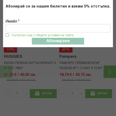
Абонирай се за нашия бюлетин и вземи 5% отстъпка.
Имейл *
Популярни в тази категория
Съгласен съм с общите условия на сайта
Абониране
10%
26%
HUGGIES
Pampers
ХЪГИС ПЕЛЕНИ ЛИТЪЛ МУВЪРС 3
ПАМПЕРС ПРЕМИУМ КЕЪР
/4-9КГ/ 78БР
ПЕЛЕНИ VP 1 /2-5КГ/ Х 72 БР
21,95 € / 42.93 лв.
18,79 € / 36.75 лв.
24,39 € / 47.70 лв.
25,30 € / 49.48 лв.
КУПИ
КУПИ