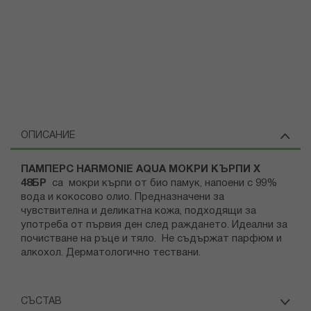
ОПИСАНИЕ
ПАМПЕРС HARMONIE AQUA МОКРИ КЪРПИ Х
48БР
са мокри кърпи от био памук, напоени с 99%
вода и кокосово олио. Предназначени за
чувствителна и деликатна кожа, подходящи за
употреба от първия ден след раждането. Идеални за
почистване на ръце и тяло. Не съдържат парфюм и
алкохол. Дерматологично тествани.
СЪСТАВ