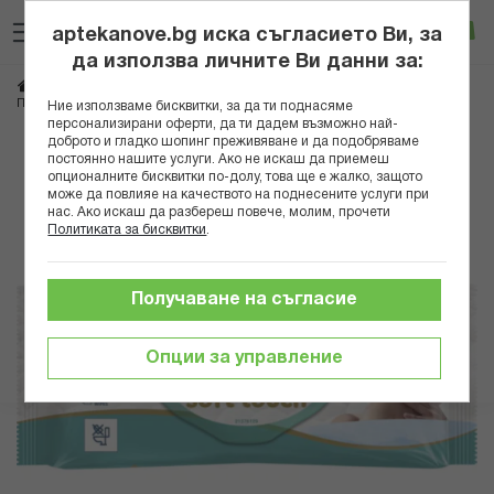
Прескачане
Търсене
Люб
Ко
към
aptekanove.bg иска съгласието Ви, за
съдържанието
Вход
да използва личните Ви данни за:
Начало
Грижа за майката и детето
Памперси и мокри кърпички
ПАМПЕРС МОКРИ КЪРПИ HARMONIE AQUA Х 48БР*
Ние използваме бисквитки, за да ти поднасяме
персонализирани оферти, да ти дадем възможно най-
доброто и гладко шопинг преживяване и да подобряваме
Преминете
постоянно нашите услуги. Ако не искаш да приемеш
към
опционалните бисквитки по-долу, това ще е жалко, защото
може да повлияе на качеството на поднесените услуги при
края
нас. Ако искаш да разбереш повече, молим, прочети
на
Политиката за бисквитки
.
галерията
на
изображенията
Получаване на съгласие
Опции за управление