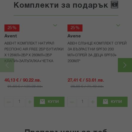
Комплекти за подарък 🆕
25%
25%
Avent
Avene
АВЕНТ КОМПЛЕКТ НАТУРАЛ
АВЕН СЛЪНЦЕ КОМПЛЕКТ СПРЕЙ
РЕСПОНС AIR FREE 2БР БУТИЛКИ
ЗА ВЪЗРАСТНИ SPF30 200
Х 125МЛ+2БР Х 260МЛ+2БР
МЛ+СПРЕЙ ЗА ДЕЦА SPF50+
КЛАПИ+ЗАЛЪГАЛКА+ЧЕТКА
200МЛ*
46,13 € / 90.22 лв.
27,41 € / 53.61 лв.
61,50 € / 120.28 лв.
36,55 € / 71.49 лв.
КУПИ
КУПИ