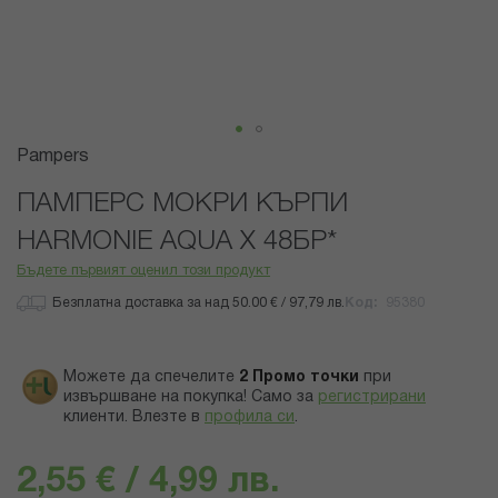
Преминете
Pampers
към
началото
ПАМПЕРС МОКРИ КЪРПИ
на
HARMONIE AQUA Х 48БР*
галерия
със
Бъдете първият оценил този продукт
снимки
Безплатна доставка за над 50.00 € / 97,79 лв.
Код
95380
Можете да спечелите
2
Промо точки
при
извършване на покупка! Само за
регистрирани
клиенти.
Влезте в
профила си
.
2,55 € / 4,99 лв.