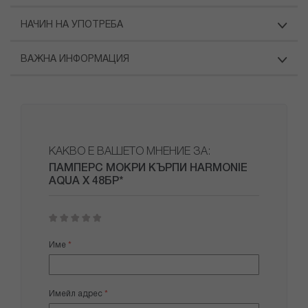
НАЧИН НА УПОТРЕБА
ВАЖНА ИНФОРМАЦИЯ
КАКВО Е ВАШЕТО МНЕНИЕ ЗА:
ПАМПЕРС МОКРИ КЪРПИ HARMONIE
AQUA Х 48БР*
1
2
3
4
5
star
stars
stars
stars
stars
Име
Имейл адрес