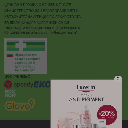
ЦЕНИ ВЪВ ВРЪЗКА С ЧЛ. 55Б ОТ ЗВЕБ
МИНИСТЕРСТВО ЗА ЗДРАВЕОПАЗВАНЕТО
ИЗПЪЛНИТЕЛНА АГЕНЦИЯ ПО ЛЕКАРСТВАТА
БЪЛГАРСКИ ФАРМАЦЕВТИЧЕН СЪЮЗ
"Нове Фарм онлайн аптека е лицензирана от
Изпълнителната Агенция по Лекарствата"
ДОСТАВЯМЕ С:
X