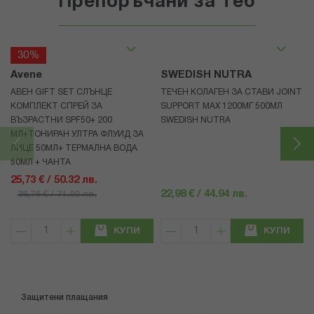
Препоръчани за теб
30%
Avene
SWEDISH NUTRA
АВЕН GIFT SET СЛЪНЦЕ
ТЕЧЕН КОЛАГЕН ЗА СТАВИ JOINT
КОМПЛЕКТ СПРЕЙ ЗА
SUPPORT MAX 1200МГ 500МЛ
ВЪЗРАСТНИ SPF50+ 200
SWEDISH NUTRA
МЛ+ТОНИРАН УЛТРА ФЛУИД ЗА
ЛИЦЕ 50МЛ+ ТЕРМАЛНА ВОДА
50МЛ + ЧАНТА
25,73 € / 50.32 лв.
22,98 € / 44.94 лв.
36,76 € / 71.90 лв.
КУПИ
КУПИ
Защитени плащания