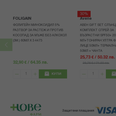
30%
FOLIGAIN
Avene
ФОЛИГЕЙН МИНОКСИДИЛ 5%
АВЕН GIFT SET СЛЪНЦ
РАЗТВОР ЗА РАСТЕЖ И ПРОТИВ
КОМПЛЕКТ СПРЕЙ ЗА
КОСОПАД ЗА МЪЖЕ БЕЗ АЛКОХОЛ
ВЪЗРАСТНИ SPF50+ 20
(3М.) 60МЛ X 3 4473
МЛ+ТОНИРАН УЛТРА Ф
ЛИЦЕ 50МЛ+ ТЕРМАЛН
50МЛ + ЧАНТА
25,73 € / 50.32 лв.
32,90 € / 64.35 лв.
36,76 € / 71.90 лв.
КУПИ
Защитени плащания