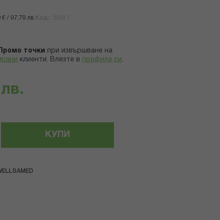
€ / 97,79 лв.
Код
35611
Промо точки
при извършване на
ирани
клиенти.
Влезте в
профила си
.
 лв.
КУПИ
WELLSAMED