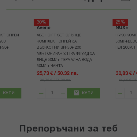
30%
25%
Avene
NUXE
КТ СПРЕЙ
АВЕН GIFT SET СЛЪНЦЕ
НУКС КОМП
200
КОМПЛЕКТ СПРЕЙ ЗА
50МЛ+ДЕЗ
F50+
ВЪЗРАСТНИ SPF50+ 200
ГЕЛ 200МЛ
МЛ+ТОНИРАН УЛТРА ФЛУИД ЗА
ЛИЦЕ 50МЛ+ ТЕРМАЛНА ВОДА
50МЛ + ЧАНТА
25,73 € / 50.32 лв.
30,83 € /
36,76 € / 71.90 лв.
41,10 € / 
КУПИ
КУПИ
Препоръчани за теб