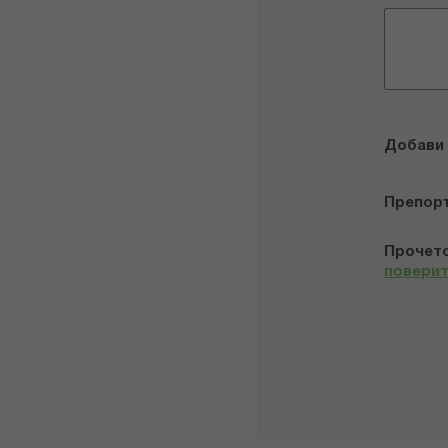
Добави
Препор
Прочето
повери