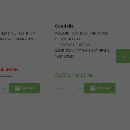
Caudalie
ЛЕКТ МЕН ГЕЛ КРЕМ
КОДАЛИ КОМПЛЕКТ VINOPURE
ОДОРАНТ 50МЛ+ДУШ
СЕРУМ ПРОТИВ
НЕСЪВЪРШЕНСТВА
30МЛ+ПОЧИСТВАЩ МАТИРАЩ
ГЕЛ 150МЛ
 60.30 лв.
33,75 € / 66.01 лв.
80.38 лв.
КУПИ
КУПИ