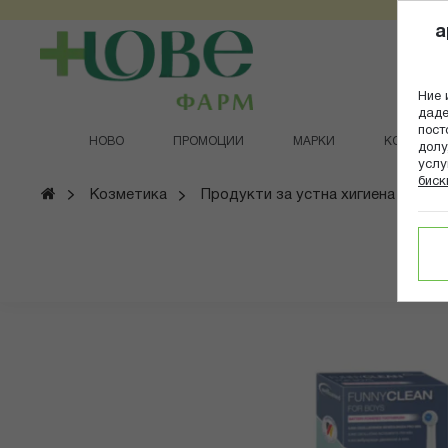
Прескачане
a
към
съдържанието
Ние 
даде
пост
НОВО
ПРОМОЦИИ
МАРКИ
КОЗМЕТИ
долу
услу
биск
Начало
Козметика
Продукти за устна хигиена
Че
Преминете
към
края
на
галерията
на
изображенията