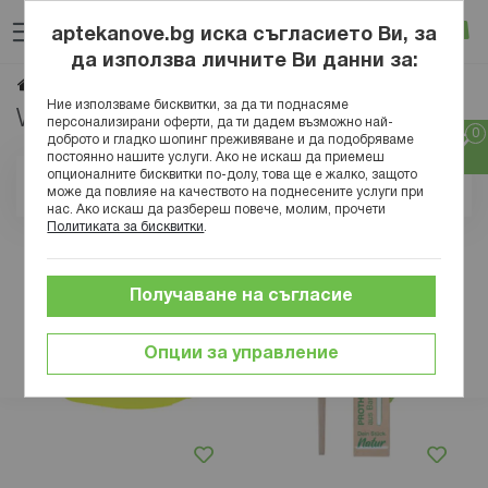
Прескачане
Търсене
Люб
Ко
към
aptekanove.bg иска съгласието Ви, за
съдържанието
Вход
да използва личните Ви данни за:
Wellsamed
Начало
Марки
Ние използваме бисквитки, за да ти поднасяме
Wellsamed
персонализирани оферти, да ти дадем възможно най-
доброто и гладко шопинг преживяване и да подобряваме
постоянно нашите услуги. Ако не искаш да приемеш
опционалните бисквитки по-долу, това ще е жалко, защото
Позиция
може да повлияе на качеството на поднесените услуги при
нас. Ако искаш да разбереш повече, молим, прочети
Политиката за бисквитки
.
Получаване на съгласие
Опции за управление