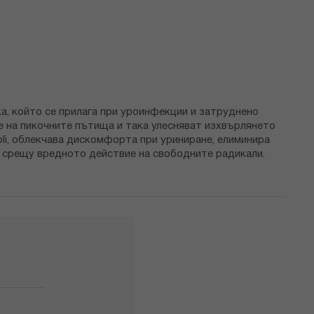
, който се прилага при уроинфекции и затруднено
е на пикочните пътища и така улесняват изхвърлянето
oli, облекчава дискомфорта при уриниране, елиминира
а срещу вредното действие на свободните радикали.