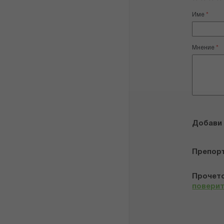
1
2
3
4
5
star
stars
stars
stars
stars
Име
Мнение
Добави
Препор
Прочето
повери