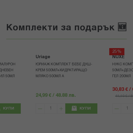
Комплекти за подарък 🆕
25%
Uriage
NUXE
ИАЛУРОН
ЮРИАЖ КОМПЛЕКТ БЕБЕ ДУШ-
НУКС КОМП
ДНЕВЕН
КРЕМ 500МЛ+ХИДРАТИРАЩО
50МЛ+ДЕЗ
ИЛ 50МЛ
МЛЯКО 500МЛ A
ГЕЛ 200МЛ
30,83 € /
24,99 € / 48.88 лв.
41,10 € / 
КУПИ
КУПИ