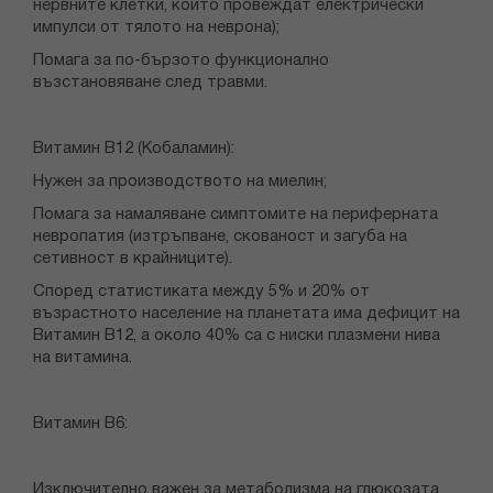
нервните клетки, които провеждат електрически
импулси от тялото на неврона);
Помага за по-бързото функционално
възстановяване след травми.
Витамин В12 (Кобаламин):
Нужен за производството на миелин;
Помага за намаляване симптомите на периферната
невропатия (изтръпване, скованост и загуба на
сетивност в крайниците).
Според статистиката между 5% и 20% от
възрастното население на планетата има дефицит на
Витамин B12, а около 40% са с ниски плазмени нива
на витамина.
Витамин B6:
Изключително важен за метаболизма на глюкозата,