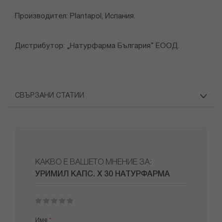
Производител: Plantapol, Испания.
Дистрибутор: „Натурфарма България” ЕООД.
СВЪРЗАНИ СТАТИИ
КАКВО Е ВАШЕТО МНЕНИЕ ЗА:
УРИМИЛ КАПС. Х 30 НАТУРФАРМА
1
2
3
4
5
star
stars
stars
stars
stars
Име