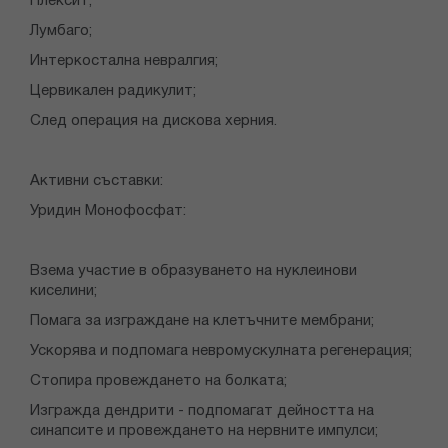
Плексит;
Лумбаго;
Интеркостална невралгия;
Цервикален радикулит;
След операция на дискова херния.
Активни съставки:
Уридин Монофосфат:
Взема участие в образуването на нуклеинови
киселини;
Помага за изграждане на клетъчните мембрани;
Ускорява и подпомага невромускулната регенерация;
Стопира провеждането на болката;
Изгражда дендрити - подпомагат дейността на
синапсите и провеждането на нервните импулси;