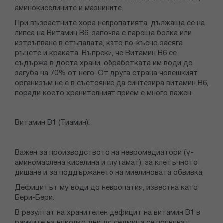
аминокиселините и мазнините.
При възрастните хора невропатията, дължаща се на
липса на Витамин B6, започва с пареща болка или
изтръпване в стъпалата, като по-късно засяга
ръцете и краката. Въпреки, че Витамин В6 се
съдържа в доста храни, обработката им води до
загуба на 70% от него. От друга страна човешкият
организъм не е в състояние да синтезира витамин B6,
поради което хранителният прием е много важен.
Витамин B1 (Тиамин):
Важен за производството на невромедиатори (γ-
аминомаслена киселина и глутамат), за клетъчното
дишане и за поддържането на миелиновата обвивка;
Дефицитът му води до невропатия, известна като
Бери-Бери.
В резултат на хранителен дефицит на витамин В1 в
рамките на няколко дни до седмица се появяват