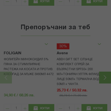
КУПИ
КУПИ
Препоръчани за теб
30%
FOLIGAIN
Avene
ФОЛИГЕЙН МИНОКСИДИЛ 5%
АВЕН GIFT SET СЛЪНЦЕ
ПЯНА ЗА СТИМУЛИРАНЕ
КОМПЛЕКТ СПРЕЙ ЗА
РАСТЕЖА НА КОСАТА И ПРОТИВ
ВЪЗРАСТНИ SPF50+ 200
КОСОПАД ЗА МЪЖЕ 3X60МЛ 4472
МЛ+ТОНИРАН УЛТРА ФЛУИД ЗА
ЛИЦЕ 50МЛ+ ТЕРМАЛНА ВОДА
50МЛ + ЧАНТА
25,73 € / 50.32 лв.
34,90 € / 68.26 лв.
36,76 € / 71.90 лв.
КУПИ
КУПИ