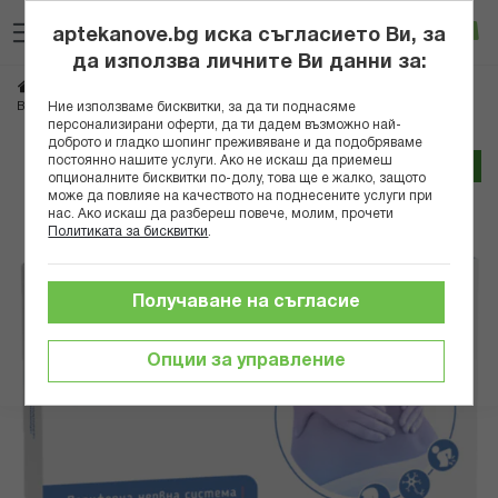
Прескачане
Търсене
Люб
Ко
към
aptekanove.bg иска съгласието Ви, за
съдържанието
Вход
да използва личните Ви данни за:
Начало
Хранителни добавки
Витамини
Витамини Б група
УРИМИЛ КАПС. Х 30 НАТУРФАРМА
Ние използваме бисквитки, за да ти поднасяме
Витамин Б комплекс
персонализирани оферти, да ти дадем възможно най-
доброто и гладко шопинг преживяване и да подобряваме
Преминете
постоянно нашите услуги. Ако не искаш да приемеш
Трайно ниска цена онлайн
опционалните бисквитки по-долу, това ще е жалко, защото
към
може да повлияе на качеството на поднесените услуги при
края
нас. Ако искаш да разбереш повече, молим, прочети
на
Политиката за бисквитки
.
галерията
на
изображенията
Получаване на съгласие
Опции за управление