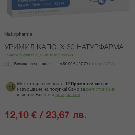
Преминете
Naturpharma
към
началото
УРИМИЛ КАПС. Х 30 НАТУРФАРМА
на
Бъдете първият оценил този продукт
галерия
със
Безплатна доставка за над 50.00 € / 97,79 лв.
Код
37524
снимки
Можете да спечелите
12
Промо точки
при
извършване на покупка! Само за
регистрирани
клиенти.
Влезте в
профила си
.
12,10 € / 23,67 лв.