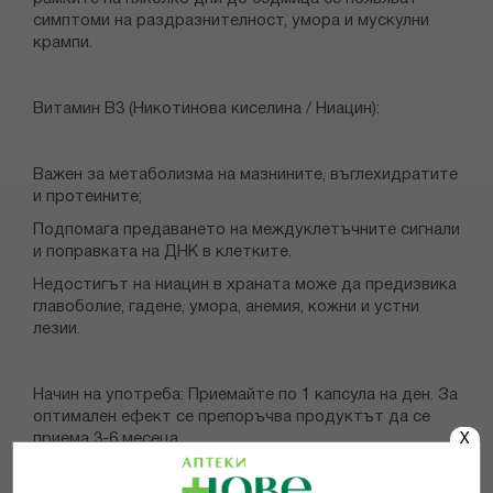
симптоми на раздразнителност, умора и мускулни
крампи.
Витамин B3 (Никотинова киселина / Ниацин):
Важен за метаболизма на мазнините, въглехидратите
и протеините;
Подпомага предаването на междуклетъчните сигнали
и поправката на ДНК в клетките.
Недостигът на ниацин в храната може да предизвика
главоболие, гадене, умора, анемия, кожни и устни
лезии.
Начин на употреба: Приемайте по 1 капсула на ден. За
оптимален ефект се препоръчва продуктът да се
приема 3-6 месеца.
X