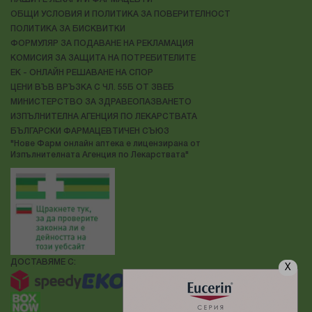
ОБЩИ УСЛОВИЯ И ПОЛИТИКА ЗА ПОВЕРИТЕЛНОСТ
ПОЛИТИКА ЗА БИСКВИТКИ
ФОРМУЛЯР ЗА ПОДАВАНЕ НА РЕКЛАМАЦИЯ
КОМИСИЯ ЗА ЗАЩИТА НА ПОТРЕБИТЕЛИТЕ
ЕК - ОНЛАЙН РЕШАВАНЕ НА СПОР
ЦЕНИ ВЪВ ВРЪЗКА С ЧЛ. 55Б ОТ ЗВЕБ
МИНИСТЕРСТВО ЗА ЗДРАВЕОПАЗВАНЕТО
ИЗПЪЛНИТЕЛНА АГЕНЦИЯ ПО ЛЕКАРСТВАТА
БЪЛГАРСКИ ФАРМАЦЕВТИЧЕН СЪЮЗ
"Нове Фарм онлайн аптека е лицензирана от
Изпълнителната Агенция по Лекарствата"
ДОСТАВЯМЕ С:
X