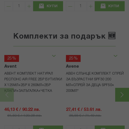
КУПИ
КУПИ
Комплекти за подарък 🆕
25%
25%
Avent
Avene
АВЕНТ КОМПЛЕКТ НАТУРАЛ
АВЕН СЛЪНЦЕ КОМПЛЕКТ СПРЕЙ
РЕСПОНС AIR FREE 2БР БУТИЛКИ
ЗА ВЪЗРАСТНИ SPF30 200
Х 125МЛ+2БР Х 260МЛ+2БР
МЛ+СПРЕЙ ЗА ДЕЦА SPF50+
КЛАПИ+ЗАЛЪГАЛКА+ЧЕТКА
200МЛ*
46,13 € / 90.22 лв.
27,41 € / 53.61 лв.
61,50 € / 120.28 лв.
36,55 € / 71.49 лв.