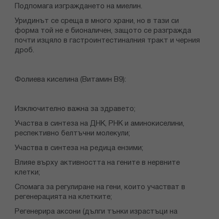
Подпомага изграждането на миелин.
Уридинът се среща в много храни, но в тази си
форма той не е бионаличен, защото се разгражда
почти изцяло в гастроинтестиналния тракт и черния
дроб.
Фолиева киселина (Витамин B9):
Изключително важна за здравето;
Участва в синтеза на ДНК, РНК и аминокиселини,
респективно белтъчни молекули;
Участва в синтеза на редица ензими;
Влияе върху активността на гените в нервните
клетки;
Спомага за регулиране на гени, които участват в
регенерацията на клетките;
Регенерира аксони (дълги тънки израстъци на