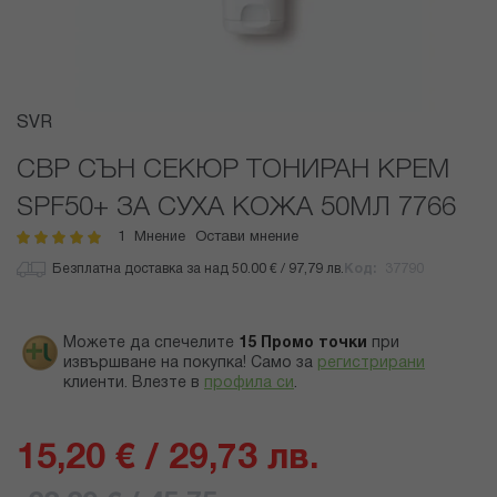
Преминете
SVR
към
началото
СВР СЪН СЕКЮР ТОНИРАН КРЕМ
на
SPF50+ ЗА СУХА КОЖА 50МЛ 7766
галерия
със
1
Мнение
Остави мнение
рейтинг:
100
100
% of
снимки
Безплатна доставка за над 50.00 € / 97,79 лв.
Код
37790
Можете да спечелите
15
Промо точки
при
извършване на покупка! Само за
регистрирани
клиенти.
Влезте в
профила си
.
15,20 € / 29,73 лв.