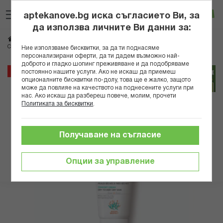
Прескачане
Търсене
Люб
Ко
към
aptekanove.bg иска съгласието Ви, за
съдържанието
Вход
да използва личните Ви данни за:
Начало
Козметика
Дермокозметика
Слънцезащитна дермокозметика
СВР СЪН СЕКЮР ТОНИРАН КРЕМ SPF50+ ЗА СУХА КОЖА 50МЛ 7766
Ние използваме бисквитки, за да ти поднасяме
персонализирани оферти, да ти дадем възможно най-
доброто и гладко шопинг преживяване и да подобряваме
Преминете
35%
постоянно нашите услуги. Ако не искаш да приемеш
към
опционалните бисквитки по-долу, това ще е жалко, защото
може да повлияе на качеството на поднесените услуги при
края
нас. Ако искаш да разбереш повече, молим, прочети
на
Политиката за бисквитки
.
галерията
на
изображенията
Получаване на съгласие
Опции за управление