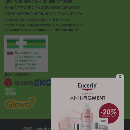
ЦЕНИ ВЪВ ВРЪЗКА С ЧЛ. 55Б ОТ ЗВЕБ
МИНИСТЕРСТВО ЗА ЗДРАВЕОПАЗВАНЕТО
ИЗПЪЛНИТЕЛНА АГЕНЦИЯ ПО ЛЕКАРСТВАТА
БЪЛГАРСКИ ФАРМАЦЕВТИЧЕН СЪЮЗ
"Нове Фарм онлайн аптека е лицензирана от
Изпълнителната Агенция по Лекарствата"
ДОСТАВЯМЕ С:
X
2026 Новефарм ® Всички права запазени