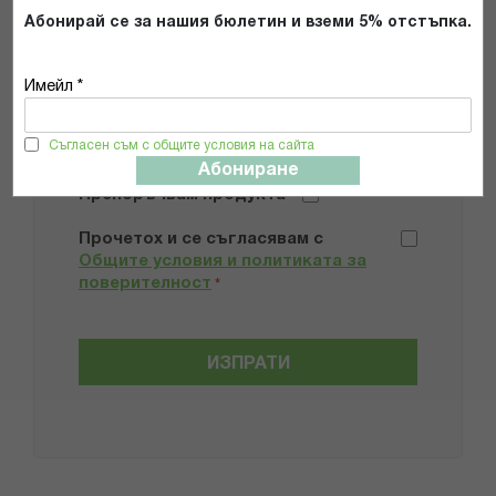
Абонирай се за нашия бюлетин и вземи 5% отстъпка.
Имейл *
Добави снимки
Съгласен съм с общите условия на сайта
Абониране
Препоръчвам продукта
Прочетох и се съгласявам с
Общите условия и политиката за
поверителност
*
ИЗПРАТИ