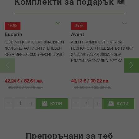
Комплекти за подарък 🆕
15%
25%
Eucerin
Avent
ЮСЕРИН КОМПЛЕКТ ХИАЛУРОН
АВЕНТ КОМПЛЕКТ НАТУРАЛ
ФИЛЪР ЕЛАСТИСИТИ ДНЕВЕН
РЕСПОНС AIR FREE 2БР БУТИЛКИ
КРЕМ SPF30 50МЛ+РЕФИЛ 50МЛ
Х 125МЛ+2БР Х 260МЛ+2БР
КЛАПИ+ЗАЛЪГАЛКА+ЧЕТКА
42,24 € / 82.61 лв.
46,13 € / 90.22 лв.
49,69 € / 97.19 лв.
61,50 € / 120.28 лв.
КУПИ
КУПИ
Препоръчани за теб