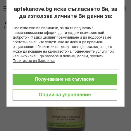
Прескачане
Търсене
Люб
Ко
към
aptekanove.bg иска съгласието Ви, за
съдържанието
Вход
да използва личните Ви данни за:
Начало
Хранителни добавки
Памет и оросяване
Ашваганда
СОЛГАР АШВАГАНДА КАПС Х 60
Ние използваме бисквитки, за да ти поднасяме
персонализирани оферти, да ти дадем възможно най-
доброто и гладко шопинг преживяване и да подобряваме
Преминете
постоянно нашите услуги. Ако не искаш да приемеш
към
опционалните бисквитки по-долу, това ще е жалко, защото
може да повлияе на качеството на поднесените услуги при
края
нас. Ако искаш да разбереш повече, молим, прочети
на
Политиката за бисквитки
.
галерията
на
изображенията
Получаване на съгласие
Опции за управление