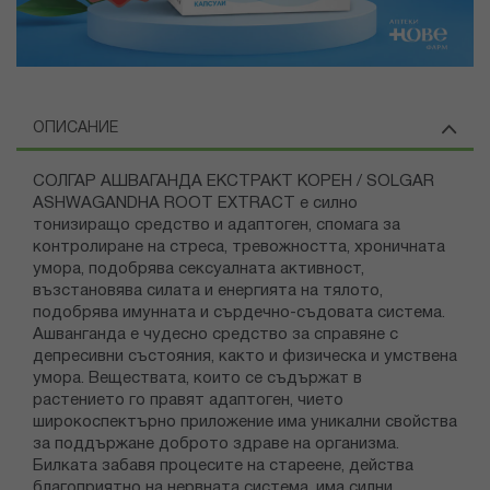
ОПИСАНИЕ
СОЛГАР АШВАГАНДА ЕКСТРАКТ КОРЕН / SOLGAR
ASHWAGANDHA ROOT EXTRACT е силно
тонизиращо средство и адаптоген, спомага за
контролиране на стреса, тревожността, хроничната
умора, подобрява сексуалната активност,
възстановява силата и енергията на тялото,
подобрява имунната и сърдечно-съдовата система.
Ашванганда е чудесно средство за справяне с
депресивни състояния, както и физическа и умствена
умора. Веществата, които се съдържат в
растението го правят адаптоген, чието
широкоспектърно приложение има уникални свойства
за поддържане доброто здраве на организма.
Билката забавя процесите на стареене, действа
благоприятно на нервната система, има силни