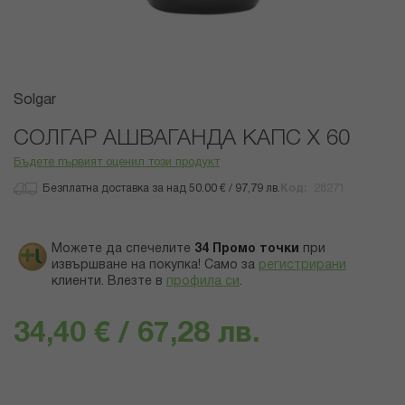
Преминете
Solgar
към
началото
СОЛГАР АШВАГАНДА КАПС Х 60
на
Бъдете първият оценил този продукт
галерия
със
Безплатна доставка за над 50.00 € / 97,79 лв.
Код
28271
снимки
Можете да спечелите
34
Промо точки
при
извършване на покупка! Само за
регистрирани
клиенти.
Влезте в
профила си
.
34,40 € / 67,28 лв.