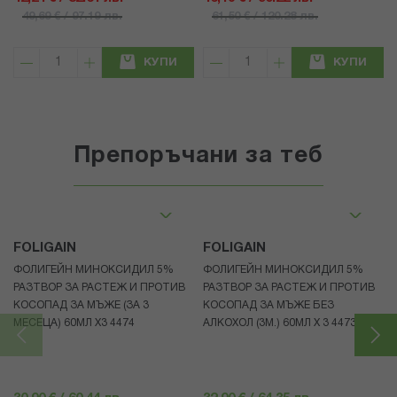
49,69 € / 97.19 лв.
61,50 € / 120.28 лв.
КУПИ
КУПИ
Препоръчани за теб
FOLIGAIN
FOLIGAIN
ФОЛИГЕЙН МИНОКСИДИЛ 5%
ФОЛИГЕЙН МИНОКСИДИЛ 5%
РАЗТВОР ЗА РАСТЕЖ И ПРОТИВ
РАЗТВОР ЗА РАСТЕЖ И ПРОТИВ
КОСОПАД ЗА МЪЖЕ (ЗА 3
КОСОПАД ЗА МЪЖЕ БЕЗ
МЕСЕЦА) 60МЛ X3 4474
АЛКОХОЛ (3М.) 60МЛ X 3 4473