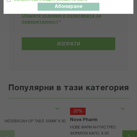
Абониране
Прочетох и се съгласявам с
Общите условия и политиката за
поверителност
*
ИЗПРАТИ
Популярни в тази категория
20%
Nove Pharm
НЕОЛЕКСАН СР ТАБЛ. 500МГ Х 30
НОВЕ ФАРМ АНТИСТРЕС
ФОРМУЛА КАПС. X 30