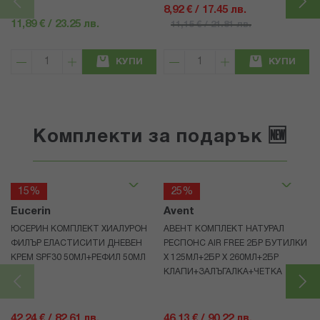
8,92 € / 17.45 лв.
11,89 € / 23.25 лв.
11,15 € / 21.81 лв.
КУПИ
КУПИ
Комплекти за подарък 🆕
15%
25%
Eucerin
Avent
ЮСЕРИН КОМПЛЕКТ ХИАЛУРОН
АВЕНТ КОМПЛЕКТ НАТУРАЛ
ФИЛЪР ЕЛАСТИСИТИ ДНЕВЕН
РЕСПОНС AIR FREE 2БР БУТИЛКИ
КРЕМ SPF30 50МЛ+РЕФИЛ 50МЛ
Х 125МЛ+2БР Х 260МЛ+2БР
КЛАПИ+ЗАЛЪГАЛКА+ЧЕТКА
42,24 € / 82.61 лв.
46,13 € / 90.22 лв.