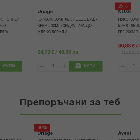
25%
Uriage
NUXE
КТ СПРЕЙ
ЮРИАЖ КОМПЛЕКТ БЕБЕ ДУШ-
НУКС КОМП
200
КРЕМ 500МЛ+ХИДРАТИРАЩО
50МЛ+ДЕЗ
F50+
МЛЯКО 500МЛ A
ГЕЛ 200МЛ
30,83 € /
24,99 € / 48.88 лв.
41,10 € / 
КУПИ
КУПИ
Препоръчани за теб
30%
Uriage
Avent