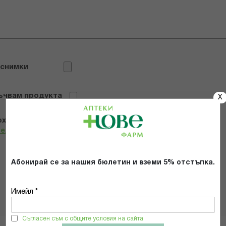
 снимки
ъчвам продукта
X
х и се съгласявам с
Общите условия и политиката за
телност
*
Абонирай се за нашия бюлетин и вземи 5% отстъпка.
ИЗПРАТИ
Имейл *
Съгласен съм с общите условия на сайта