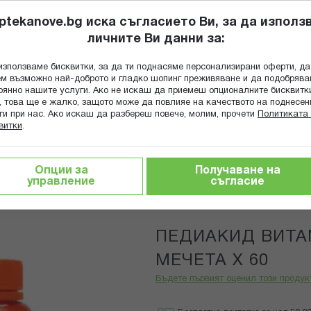
ptekanove.bg иска съгласието Ви, за да използ
личните Ви данни за:
ПОПИТАЙ Ф
използваме бисквитки, за да ти поднасяме персонализирани оферти, да
Търсене
м възможно най-доброто и гладко шопинг преживяване и да подобряв
оянно нашите услуги. Ако не искаш да приемеш опционалните бисквитк
КА
ГРИЖА ЗА МАЙКАТА И ДЕТЕТО
ХРАНИТЕЛНИ ДОБАВКИ
, това ще е жалко, защото може да повлияе на качеството на поднесен
ги при нас. Ако искаш да разбереш повече, молим, прочети
Политиката 
витки
.
С
ПЕДИАКИД ВИТАМИН Ц ДЪВЧАЩИ МЕЧЕТА Х 60
Опции за
Получаване на
управление
съгласие
Pediakid
ПЕДИАКИД ВИТ
МЕЧЕТА Х 60
Бъдете първият оценил този продук