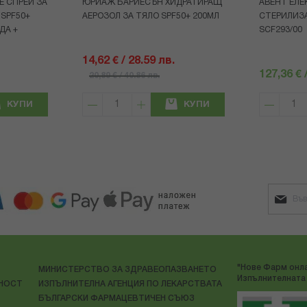
Е СПРЕЙ ЗА
ЮРИАЖ БАРИЕСЪН ХИДРАТИРАЩ
АВЕНТ ЕЛЕ
 SPF50+
АЕРОЗОЛ ЗА ТЯЛО SPF50+ 200МЛ
СТЕРИЛИЗ
ДА +
SCF293/00
14,62 € / 28.59 лв.
127,36 € 
20,89 € / 40.86 лв.
КУПИ
КУПИ
"Нове Фарм онла
МИНИСТЕРСТВО ЗА ЗДРАВЕОПАЗВАНЕТО
Изпълнителната 
ЛНОСТ
ИЗПЪЛНИТЕЛНА АГЕНЦИЯ ПО ЛЕКАРСТВАТА
БЪЛГАРСКИ ФАРМАЦЕВТИЧЕН СЪЮЗ