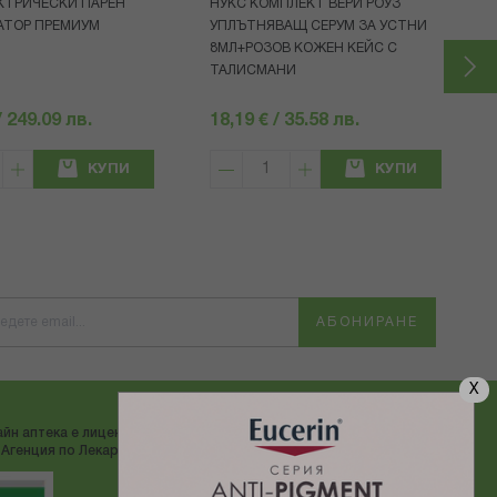
КТРИЧЕСКИ ПАРЕН
НУКС КОМПЛЕКТ ВЕРИ РОУЗ
АТОР ПРЕМИУМ
УПЛЪТНЯВАЩ СЕРУМ ЗА УСТНИ
8МЛ+РОЗОВ КОЖЕН КЕЙС С
ТАЛИСМАНИ
/ 249.09 лв.
18,19 € / 35.58 лв.
КУПИ
КУПИ
АБОНИРАНЕ
X
йн аптека е лицензирана от
ДОСТАВЯМЕ С:
Агенция по Лекарствата"