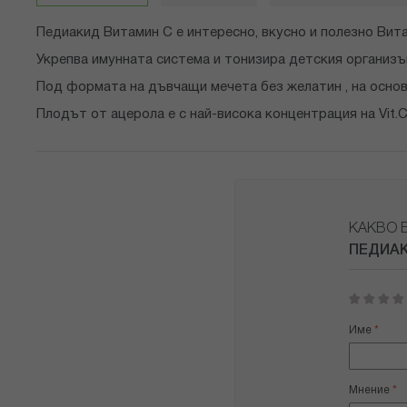
снимки
Педиакид Витамин С е интересно, вкусно и полезно Вита
Укрепва имунната система и тонизира детския организъ
Под формата на дъвчащи мечета без желатин , на основ
Плодът от ацерола е с най-висока концентрация на Vit.C
КАКВО 
ПЕДИАК
1
2
3
4
5
star
stars
stars
stars
stars
Име
Мнение