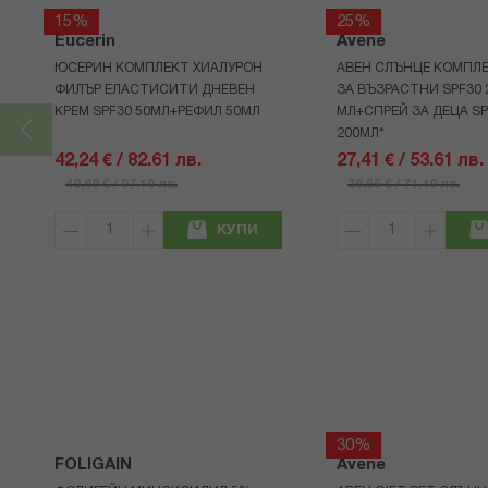
15%
25%
Eucerin
Avene
ЮСЕРИН КОМПЛЕКТ ХИАЛУРОН
АВЕН СЛЪНЦЕ КОМПЛЕ
ФИЛЪР ЕЛАСТИСИТИ ДНЕВЕН
ЗА ВЪЗРАСТНИ SPF30 
КРЕМ SPF30 50МЛ+РЕФИЛ 50МЛ
МЛ+СПРЕЙ ЗА ДЕЦА SP
200МЛ*
42,24 € / 82.61 лв.
27,41 € / 53.61 лв.
49,69 € / 97.19 лв.
36,55 € / 71.49 лв.
КУПИ
30%
FOLIGAIN
Avene