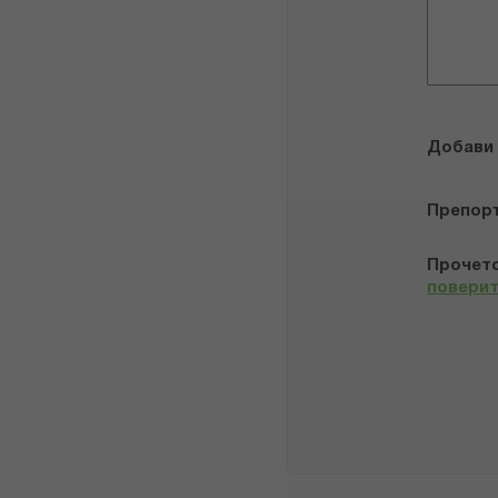
Добави
Препор
Прочето
повери