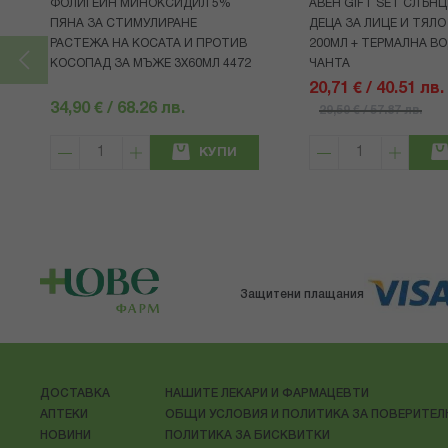
ФОЛИГЕЙН МИНОКСИДИЛ 5%
АВЕН GIFT SET СЛЪНЦ
ПЯНА ЗА СТИМУЛИРАНЕ
ДЕЦА ЗА ЛИЦЕ И ТЯЛО
РАСТЕЖА НА КОСАТА И ПРОТИВ
200МЛ + ТЕРМАЛНА ВО
КОСОПАД ЗА МЪЖЕ 3X60МЛ 4472
ЧАНТА
20,71 € / 40.51 лв.
34,90 € / 68.26 лв.
29,59 € / 57.87 лв.
КУПИ
Защитени плащания
ДОСТАВКА
НАШИТЕ ЛЕКАРИ И ФАРМАЦЕВТИ
АПТЕКИ
ОБЩИ УСЛОВИЯ И ПОЛИТИКА ЗА ПОВЕРИТЕ
НОВИНИ
ПОЛИТИКА ЗА БИСКВИТКИ