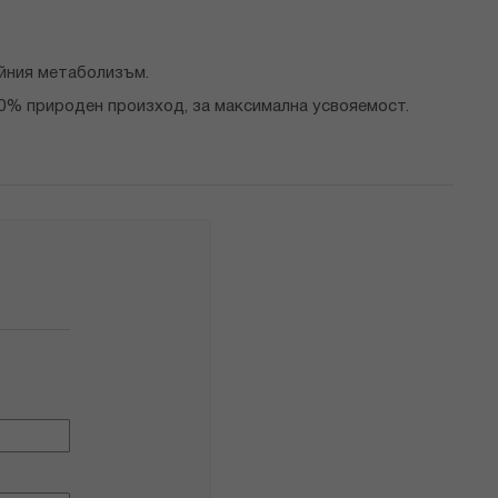
ийния метаболизъм.
00% природен произход, за максимална усвояемост.