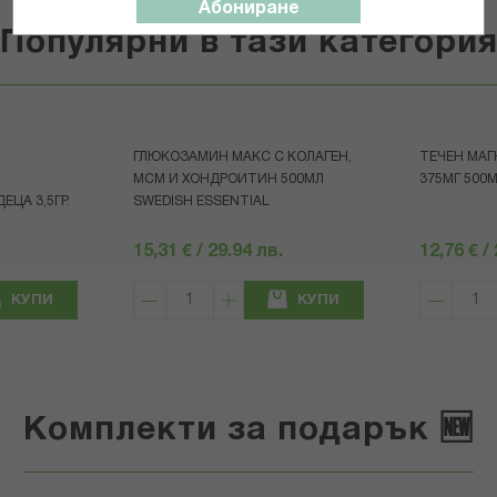
Абониране
Популярни в тази категори
ГЛЮКОЗАМИН МАКС С КОЛАГЕН,
ТЕЧЕН МА
МСМ И ХОНДРОИТИН 500МЛ
375МГ 500
ЦА 3,5ГР.
SWEDISH ESSENTIAL
15,31 € / 29.94 лв.
12,76 € /
КУПИ
КУПИ
Комплекти за подарък 🆕