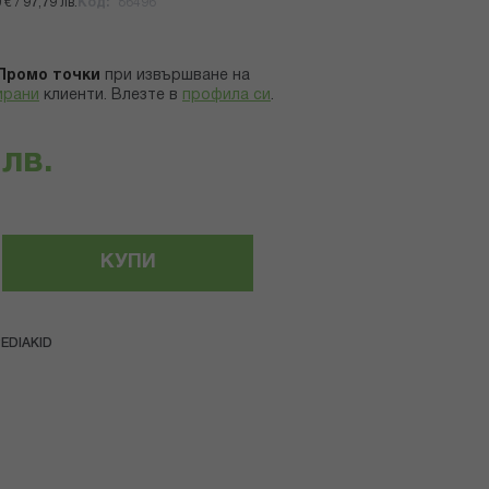
€ / 97,79 лв.
Код
86496
Промо точки
при извършване на
ирани
клиенти.
Влезте в
профила си
.
 лв.
КУПИ
EDIAKID