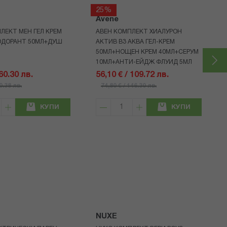
25%
Avene
ЛЕКТ МЕН ГЕЛ КРЕМ
АВЕН КОМПЛЕКТ ХИАЛУРОН
ОДОРАНТ 50МЛ+ДУШ
АКТИВ B3 АКВА ГЕЛ-КРЕМ
50МЛ+НОЩЕН КРЕМ 40МЛ+СЕРУМ
10МЛ+АНТИ-ЕЙДЖ ФЛУИД 5МЛ
 60.30 лв.
56,10 € / 109.72 лв.
80.38 лв.
74,80 € / 146.30 лв.
КУПИ
КУПИ
NUXE