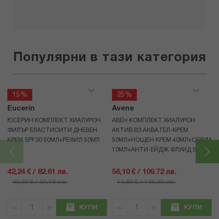
Популярни в тази категория
15%
25%
Eucerin
Avene
ЮСЕРИН КОМПЛЕКТ ХИАЛУРОН
АВЕН КОМПЛЕКТ ХИАЛУРОН
ФИЛЪР ЕЛАСТИСИТИ ДНЕВЕН
АКТИВ B3 АКВА ГЕЛ-КРЕМ
КРЕМ SPF30 50МЛ+РЕФИЛ 50МЛ
50МЛ+НОЩЕН КРЕМ 40МЛ+СЕРУМ
10МЛ+АНТИ-ЕЙДЖ ФЛУИД 5МЛ
42,24 € / 82.61 лв.
56,10 € / 109.72 лв.
49,69 € / 97.19 лв.
74,80 € / 146.30 лв.
КУПИ
КУПИ