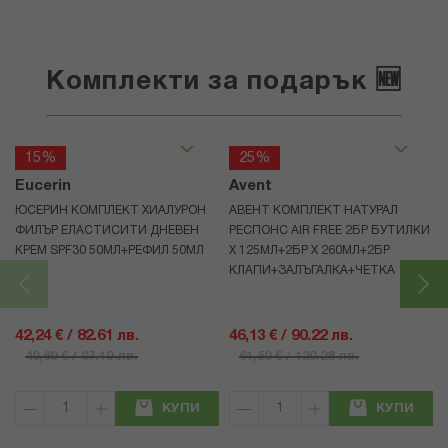
Комплекти за подарък 🆕
15%
25%
Eucerin
Avent
ЮСЕРИН КОМПЛЕКТ ХИАЛУРОН
АВЕНТ КОМПЛЕКТ НАТУРАЛ
ФИЛЪР ЕЛАСТИСИТИ ДНЕВЕН
РЕСПОНС AIR FREE 2БР БУТИЛКИ
КРЕМ SPF30 50МЛ+РЕФИЛ 50МЛ
Х 125МЛ+2БР Х 260МЛ+2БР
КЛАПИ+ЗАЛЪГАЛКА+ЧЕТКА
42,24 € / 82.61 лв.
46,13 € / 90.22 лв.
49,69 € / 97.19 лв.
61,50 € / 120.28 лв.
КУПИ
КУПИ