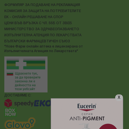
ФОРМУЛЯР ЗА ПОДАВАНЕ НА РЕКЛАМАЦИЯ
КОМИСИЯ ЗА ЗАЩИТА НА ПОТРЕБИТЕЛИТЕ
ЕК - ОНЛАЙН РЕШАВАНЕ НА СПОР
ЦЕНИ ВЪВ ВРЪЗКА С ЧЛ. 55Б ОТ ЗВЕБ
МИНИСТЕРСТВО ЗА ЗДРАВЕОПАЗВАНЕТО
ИЗПЪЛНИТЕЛНА АГЕНЦИЯ ПО ЛЕКАРСТВАТА
БЪЛГАРСКИ ФАРМАЦЕВТИЧЕН СЪЮЗ
"Нове Фарм онлайн аптека е лицензирана от
Изпълнителната Агенция по Лекарствата"
ДОСТАВЯМЕ С:
X