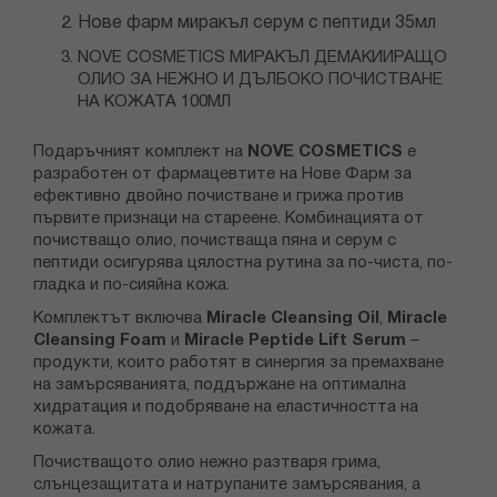
Нове фарм миракъл серум с пептиди 35мл
NOVE COSMETICS МИРАКЪЛ ДЕМАКИИРАЩО
ОЛИО ЗА НЕЖНО И ДЪЛБОКО ПОЧИСТВАНЕ
НА КОЖАТА 100МЛ
Подаръчният комплект на
NOVE COSMETICS
е
разработен от фармацевтите на Нове Фарм за
ефективно двойно почистване и грижа против
първите признаци на стареене. Комбинацията от
почистващо олио, почистваща пяна и серум с
пептиди осигурява цялостна рутина за по-чиста, по-
гладка и по-сияйна кожа.
Комплектът включва
Miracle Cleansing Oil
,
Miracle
Cleansing Foam
и
Miracle Peptide Lift Serum
–
продукти, които работят в синергия за премахване
на замърсяванията, поддържане на оптимална
хидратация и подобряване на еластичността на
кожата.
Почистващото олио нежно разтваря грима,
слънцезащитата и натрупаните замърсявания, а