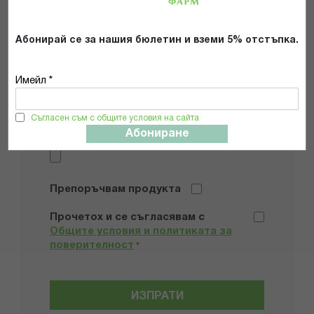
Мнение
Абонирай се за нашия бюлетин и вземи 5% отстъпка.
Имейл *
Съгласен съм с общите условия на сайта
Абониране
Добави снимки
Препоръчвам продукта
Прочетох и се съгласявам с
Общите условия и политиката за
поверителност
*
ИЗПРАТИ