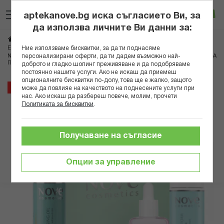
Прескачане
Търсене
Люб
Ко
към
aptekanove.bg иска съгласието Ви, за
съдържанието
Вход
да използва личните Ви данни за:
Начало
Здраве
Продукти Нове Фарм
Ние използваме бисквитки, за да ти поднасяме
Екстемпорална козметика Нове Фарм
персонализирани оферти, да ти дадем възможно най-
NOVE COSMETICS МИРАКЪЛ ПОЧИСТВАЩО ОЛИО + МИРАКЪЛ ПОЧИСТВАЩА
ПЯНА + МИРАКЪЛ СЕРУМ С ПЕПТИДИ + КУТИЯ
доброто и гладко шопинг преживяване и да подобряваме
постоянно нашите услуги. Ако не искаш да приемеш
опционалните бисквитки по-долу, това ще е жалко, защото
Преминете
20%
може да повлияе на качеството на поднесените услуги при
към
нас. Ако искаш да разбереш повече, молим, прочети
Политиката за бисквитки
.
края
на
галерията
Получаване на съгласие
на
изображенията
Опции за управление