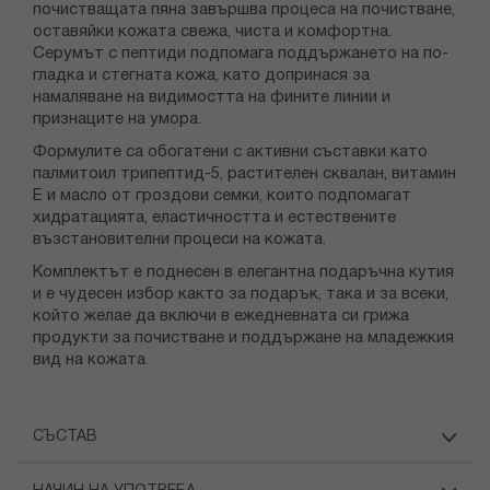
почистващата пяна завършва процеса на почистване,
оставяйки кожата свежа, чиста и комфортна.
Серумът с пептиди подпомага поддържането на по-
гладка и стегната кожа, като допринася за
намаляване на видимостта на фините линии и
признаците на умора.
Формулите са обогатени с активни съставки като
палмитоил трипептид-5, растителен сквалан, витамин
Е и масло от гроздови семки, които подпомагат
хидратацията, еластичността и естествените
възстановителни процеси на кожата.
Комплектът е поднесен в елегантна подаръчна кутия
и е чудесен избор както за подарък, така и за всеки,
който желае да включи в ежедневната си грижа
продукти за почистване и поддържане на младежкия
вид на кожата.
СЪСТАВ