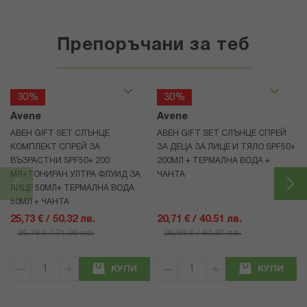
Препоръчани за теб
30%
30%
Avene
Avene
АВЕН GIFT SET СЛЪНЦЕ
АВЕН GIFT SET СЛЪНЦЕ СПРЕЙ
КОМПЛЕКТ СПРЕЙ ЗА
ЗА ДЕЦА ЗА ЛИЦЕ И ТЯЛО SPF50+
ВЪЗРАСТНИ SPF50+ 200
200МЛ + ТЕРМАЛНА ВОДА +
МЛ+ТОНИРАН УЛТРА ФЛУИД ЗА
ЧАНТА
ЛИЦЕ 50МЛ+ ТЕРМАЛНА ВОДА
50МЛ + ЧАНТА
25,73 € / 50.32 лв.
20,71 € / 40.51 лв.
36,76 € / 71.90 лв.
29,59 € / 57.87 лв.
КУПИ
КУПИ