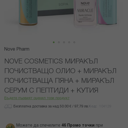
Преминете
Nove Pharm
към
началото
NOVE COSMETICS МИРАКЪЛ
на
ПОЧИСТВАЩО ОЛИО + МИРАКЪЛ
галерия
със
ПОЧИСТВАЩА ПЯНА + МИРАКЪЛ
снимки
СЕРУМ С ПЕПТИДИ + КУТИЯ
Бъдете първият оценил този продукт
Безплатна доставка за над 50.00 € / 97,79 лв.
Код
104129
Можете да спечелите
46
Промо точки
при